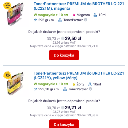
TonerPartner tusz PREMIUM do BROTHER LC-221
FLASH
- 4%
(LC221M), magenta
SALE
W magazynie > 10 szt
Magenta
10ml
295 gr / ml
TonerPartner
Do jakich drukarek jest to odpowiedni produkt?
29,50 zł
30,73 zł
23,98 zł bez VAT
Najniższa cena w ciągu ostatnich 30 dni:
29,21 zł
Do koszyka
TonerPartner tusz PREMIUM do BROTHER LC-221
FLASH
- 5%
(LC221Y), yellow (żółty)
SALE
W magazynie > 10 szt
Żółty
10ml
292,10 gr / ml
TonerPartner
Do jakich drukarek jest to odpowiedni produkt?
29,21 zł
30,70 zł
23,75 zł bez VAT
Najniższa cena w ciągu ostatnich 30 dni:
29,38 zł
Do koszyka