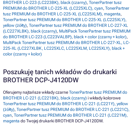
BROTHER LC-223 (LC223BK), black (czarny)
,
TonerPartner tusz
PREMIUM do BROTHER LC-225-XL (LC225XLC), cyan
,
TonerPartner
tusz PREMIUM do BROTHER LC-225-XL (LC225XLM), magenta
,
TonerPartner tusz PREMIUM do BROTHER LC-225-XL (LC225XLY),
yellow (żółty)
,
TonerPartner tusz PREMIUM do BROTHER LC-227-XL
(LC227XLBK), black (czarny)
,
MultiPack TonerPartner tusz PREMIUM
do BROTHER LC-223 (LC223VALBP), black + color (czarny + kolor)
,
MultiPack TonerPartner tusz PREMIUM do BROTHER LC-227-XL, LC-
225-XL (LC227XLBK, LC225XLC, LC225XLM, LC225XLY), black +
color (czarny + kolor)
Poszukuję tanich wkładów do drukarki
BROTHER DCP-J4120DW
Oferujemy najtańsze wkłady czarne
TonerPartner tusz PREMIUM do
BROTHER LC-221 (LC221BK), black (czarny)
i wkłady kolorowe
TonerPartner tusz PREMIUM do BROTHER LC-221 (LC221Y), yellow
(żółty)
,
TonerPartner tusz PREMIUM do BROTHER LC-221 (LC221C),
cyan
,
TonerPartner tusz PREMIUM do BROTHER LC-221 (LC221M),
magenta
do Twojej drukarki BROTHER DCP-J4120DW.