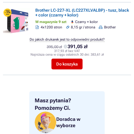
Brother LC-227-XL (LC227XLVALBP) - tusz, black
FLASH
- 1%
+ color (czarny + kolor)
SALE
W magazynie 9 szt
Czarny + kolor
4x1200 stron
8,15 gr / strona
Brother
Do jakich drukarek jest to odpowiedni produkt?
391,05 zł
395,00 zł
317,93 zł bez VAT
Najniższa cena w ciągu ostatnich 30 dni:
383,61 zł
Do koszyka
Masz pytania?
Pomożemy Ci.
Doradca w
wyborze