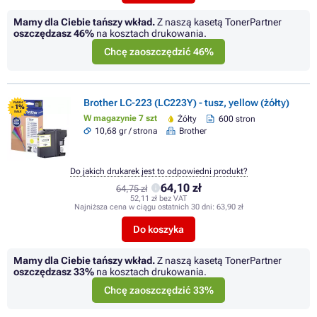
Mamy dla Ciebie tańszy wkład.
Z naszą kasetą TonerPartner
oszczędzasz
46%
na kosztach drukowania.
Chcę zaoszczędzić 46%
Brother LC-223 (LC223Y) - tusz, yellow (żółty)
FLASH
- 1%
SALE
W magazynie 7 szt
Żółty
600 stron
10,68 gr / strona
Brother
Do jakich drukarek jest to odpowiedni produkt?
64,10 zł
64,75 zł
52,11 zł bez VAT
Najniższa cena w ciągu ostatnich 30 dni:
63,90 zł
Do koszyka
Mamy dla Ciebie tańszy wkład.
Z naszą kasetą TonerPartner
oszczędzasz
33%
na kosztach drukowania.
Chcę zaoszczędzić 33%