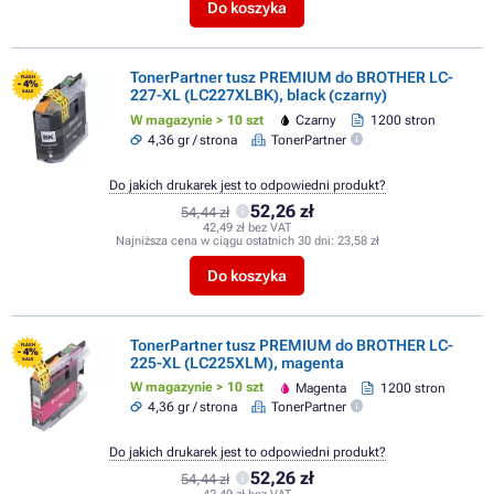
Do koszyka
TonerPartner tusz PREMIUM do BROTHER LC-
FLASH
- 4%
227-XL (LC227XLBK), black (czarny)
SALE
W magazynie > 10 szt
Czarny
1200 stron
4,36 gr / strona
TonerPartner
Do jakich drukarek jest to odpowiedni produkt?
52,26 zł
54,44 zł
42,49 zł bez VAT
Najniższa cena w ciągu ostatnich 30 dni:
23,58 zł
Do koszyka
TonerPartner tusz PREMIUM do BROTHER LC-
FLASH
- 4%
225-XL (LC225XLM), magenta
SALE
W magazynie > 10 szt
Magenta
1200 stron
4,36 gr / strona
TonerPartner
Do jakich drukarek jest to odpowiedni produkt?
52,26 zł
54,44 zł