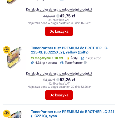
Do jakich drukarek jest to odpowiedni produkt?
42,75 zł
44,53 zł
34,76 zł bez VAT
Najniższa cena w ciągu ostatnich 30 dni:
16,54 zł
Do koszyka
TonerPartner tusz PREMIUM do BROTHER LC-
FLASH
- 4%
225-XL (LC225XLY), yellow (żółty)
SALE
W magazynie > 10 szt
Żółty
1200 stron
4,36 gr / strona
TonerPartner
Do jakich drukarek jest to odpowiedni produkt?
52,26 zł
54,44 zł
42,49 zł bez VAT
Najniższa cena w ciągu ostatnich 30 dni:
52,26 zł
Do koszyka
TonerPartner tusz PREMIUM do BROTHER LC-221
FLASH
- 4%
(LC221C), cyan
SALE