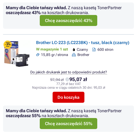
Mamy dla Ciebie tańszy wkład.
Z naszą kasetą TonerPartner
oszczędzasz
43%
na kosztach drukowania.
Chcę zaoszczędzić 43%
Brother LC-223 (LC223BK) - tusz, black (czarny)
FLASH
- 3%
SALE
W magazynie 1 szt
Czarny
600 stron
15,85 gr / strona
Brother
Do jakich drukarek jest to odpowiedni produkt?
95,07 zł
97,94 zł
77,29 zł bez VAT
Najniższa cena w ciągu ostatnich 30 dni:
95,03 zł
Do koszyka
Mamy dla Ciebie tańszy wkład.
Z naszą kasetą TonerPartner
oszczędzasz
55%
na kosztach drukowania.
Chcę zaoszczędzić 55%