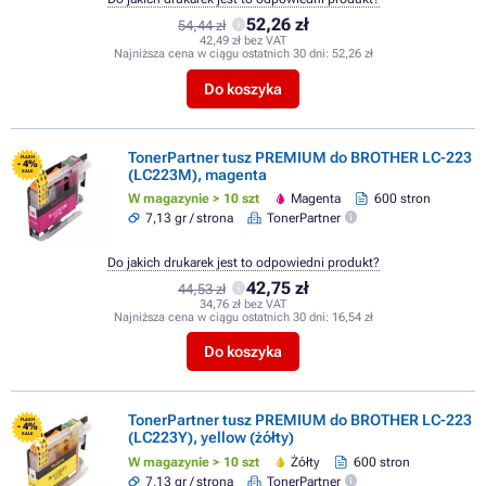
52,26 zł
54,44 zł
42,49 zł bez VAT
Najniższa cena w ciągu ostatnich 30 dni:
52,26 zł
Do koszyka
TonerPartner tusz PREMIUM do BROTHER LC-223
FLASH
- 4%
(LC223M), magenta
SALE
W magazynie > 10 szt
Magenta
600 stron
7,13 gr / strona
TonerPartner
Do jakich drukarek jest to odpowiedni produkt?
42,75 zł
44,53 zł
34,76 zł bez VAT
Najniższa cena w ciągu ostatnich 30 dni:
16,54 zł
Do koszyka
TonerPartner tusz PREMIUM do BROTHER LC-223
FLASH
- 4%
(LC223Y), yellow (żółty)
SALE
W magazynie > 10 szt
Żółty
600 stron
7,13 gr / strona
TonerPartner