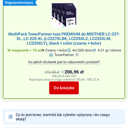
Najpopularniejszy
MultiPack TonerPartner tusz PREMIUM do BROTHER LC-227-
XL, LC-225-XL (LC227XLBK, LC225XLC, LC225XLM,
LC225XLY), black + color (czarny + kolor)
W magazynie > 10 szt
Czarny + kolor
4x1200 stron
4,31 gr / strona
TonerPartner
Do jakich drukarek jest to odpowiedni produkt?
206,96 zł
215,58 zł
168,26 zł bez VAT
Najniższa cena w ciągu ostatnich 30 dni:
180,12 zł
Do koszyka
Co to jest toner, kartridż lub cylinder optyczny i do czego
służą?