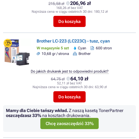
206,96 zł
215,58 zł
168,26 zł bez VAT
Najniższa cena w ciągu ostatnich 30 dni:
180,12 zł
Do koszyka
Brother LC-223 (LC223C) - tusz, cyan
FLASH
- 1%
SALE
W magazynie 5 szt
Cyan
600 stron
10,68 gr / strona
Brother
Do jakich drukarek jest to odpowiedni produkt?
64,10 zł
64,75 zł
52,11 zł bez VAT
Najniższa cena w ciągu ostatnich 30 dni:
63,90 zł
Do koszyka
Mamy dla Ciebie tańszy wkład.
Z naszą kasetą TonerPartner
oszczędzasz
33%
na kosztach drukowania.
Chcę zaoszczędzić 33%