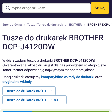
Szukaj
Menu
Strona główna
Tusze i Tonery do drukarek
BROTHER
BROTHER DCP-J
Tusze do drukarek BROTHER
DCP-J4120DW
Wybierz żądany tusz dla drukarki
BROTHER DCP-J4120DW
!
Gwarantowana jakość druku jest dla nas priorytetem i dlatego tusze
TonerPartner
odpowiadają najwyższym standardom jakości.
Do tej drukarki oferujemy
kompatybilne wkłady do drukarki
oraz
oryginalne wkłady
.
Tusze do drukarek BROTHER
Tusze do drukarek BROTHER DCP-J