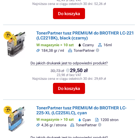
42,49 zł bez VAT
Najniższa cena w ciągu ostatnich 30 dni:
52,26 zł
Do koszyka
TonerPartner tusz PREMIUM do BROTHER LC-221
FLASH
- 4%
(LC221BK), black (czarny)
SALE
W magazynie > 10 szt
Czarny
16ml
184,38 gr / ml
TonerPartner
Do jakich drukarek jest to odpowiedni produkt?
29,50 zł
30,73 zł
23,98 zł bez VAT
Najniższa cena w ciągu ostatnich 30 dni:
29,69 zł
Do koszyka
TonerPartner tusz PREMIUM do BROTHER LC-
FLASH
- 4%
225-XL (LC225XLC), cyan
SALE
W magazynie > 10 szt
Cyan
1200 stron
4,36 gr / strona
TonerPartner
Do jakich drukarek jest to odpowiedni produkt?