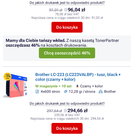
Do jakich drukarek jest to odpowiedni produkt?
96,04 zł
97,01 zł
78,08 zł bez VAT
Najniższa cena w ciągu ostatnich 30 dni:
91,03 zł
Do koszyka
Mamy dla Ciebie tańszy wkład.
Z naszą kasetą TonerPartner
oszczędzasz
46%
na kosztach drukowania.
Chcę zaoszczędzić 46%
Brother LC-223 (LC223VALBP) - tusz, black +
FLASH
- 1%
color (czarny + kolor)
SALE
W magazynie > 10 szt
Czarny + kolor
4x600 stron
12,28 gr / strona
Brother
Do jakich drukarek jest to odpowiedni produkt?
294,66 zł
297,64 zł
239,56 zł bez VAT
Najniższa cena w ciągu ostatnich 30 dni:
294,54 zł
Do koszyka