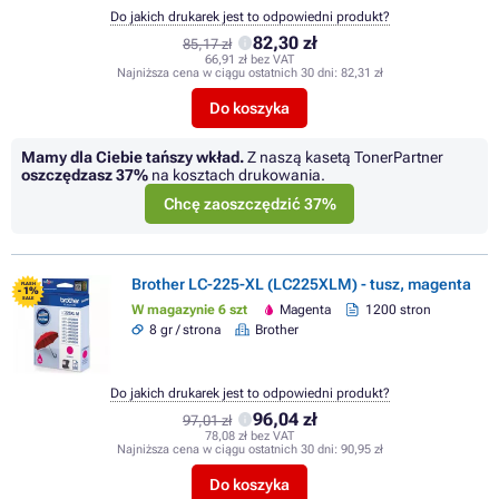
Do jakich drukarek jest to odpowiedni produkt?
82,30 zł
85,17 zł
66,91 zł bez VAT
Najniższa cena w ciągu ostatnich 30 dni:
82,31 zł
Do koszyka
Mamy dla Ciebie tańszy wkład.
Z naszą kasetą TonerPartner
oszczędzasz
37%
na kosztach drukowania.
Chcę zaoszczędzić 37%
Brother LC-225-XL (LC225XLM) - tusz, magenta
FLASH
- 1%
SALE
W magazynie 6 szt
Magenta
1200 stron
8 gr / strona
Brother
Do jakich drukarek jest to odpowiedni produkt?
96,04 zł
97,01 zł
78,08 zł bez VAT
Najniższa cena w ciągu ostatnich 30 dni:
90,95 zł
Do koszyka