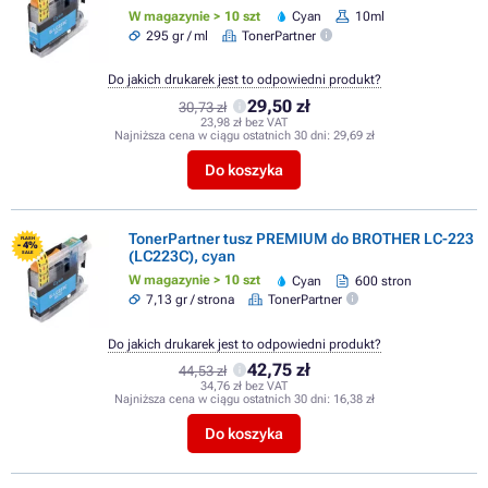
W magazynie > 10 szt
Cyan
10ml
295 gr / ml
TonerPartner
Do jakich drukarek jest to odpowiedni produkt?
29,50 zł
30,73 zł
23,98 zł bez VAT
Najniższa cena w ciągu ostatnich 30 dni:
29,69 zł
Do koszyka
TonerPartner tusz PREMIUM do BROTHER LC-223
FLASH
- 4%
(LC223C), cyan
SALE
W magazynie > 10 szt
Cyan
600 stron
7,13 gr / strona
TonerPartner
Do jakich drukarek jest to odpowiedni produkt?
42,75 zł
44,53 zł
34,76 zł bez VAT
Najniższa cena w ciągu ostatnich 30 dni:
16,38 zł
Do koszyka