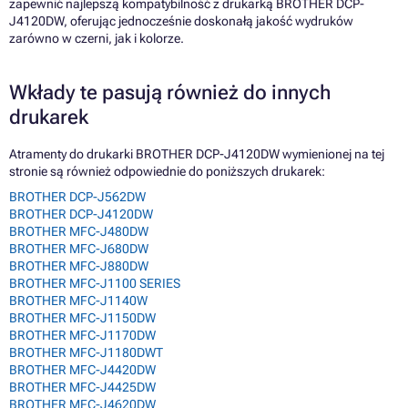
zapewnić najlepszą kompatybilność z drukarką BROTHER DCP-
J4120DW, oferując jednocześnie doskonałą jakość wydruków
zarówno w czerni, jak i kolorze.
Wkłady te pasują również do innych
drukarek
Atramenty do drukarki BROTHER DCP-J4120DW wymienionej na tej
stronie są również odpowiednie do poniższych drukarek:
BROTHER DCP-J562DW
BROTHER DCP-J4120DW
BROTHER MFC-J480DW
BROTHER MFC-J680DW
BROTHER MFC-J880DW
BROTHER MFC-J1100 SERIES
BROTHER MFC-J1140W
BROTHER MFC-J1150DW
BROTHER MFC-J1170DW
BROTHER MFC-J1180DWT
BROTHER MFC-J4420DW
BROTHER MFC-J4425DW
BROTHER MFC-J4620DW