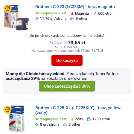
Brother LC-223 (LC223M) - tusz, magenta
FLASH
- 1%
SALE
W magazynie 1 szt
Magenta
600 stron
11,76 gr / strona
Brother
Do jakich drukarek jest to odpowiedni produkt?
70,55 zł
71,26 zł
57,36 zł bez VAT
Najniższa cena w ciągu ostatnich 30 dni:
61,75 zł
Do koszyka
Mamy dla Ciebie tańszy wkład.
Z naszą kasetą TonerPartner
oszczędzasz
39%
na kosztach drukowania.
Chcę zaoszczędzić 39%
Brother LC-225-XL (LC225XLY) - tusz, yellow
FLASH
- 1%
(żółty)
SALE
W magazynie 9 szt
Żółty
1200 stron
8 gr / strona
Brother