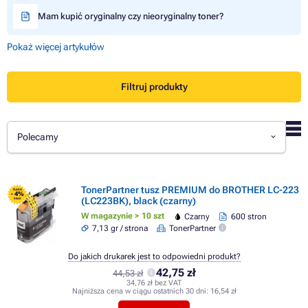
Mam kupić oryginalny czy nieoryginalny toner?
Pokaż więcej artykułów
Filtruj produkty
Polecamy
TonerPartner tusz PREMIUM do BROTHER LC-223
FLASH
- 4%
(LC223BK), black (czarny)
SALE
W magazynie > 10 szt
Czarny
600 stron
7,13 gr / strona
TonerPartner
Do jakich drukarek jest to odpowiedni produkt?
42,75 zł
44,53 zł
34,76 zł bez VAT
Najniższa cena w ciągu ostatnich 30 dni:
16,54 zł