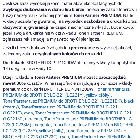
Jeśli szukasz wysokiej jakości materiałów eksploatacyjnych do
zwykłego drukowania w domu lub biurze
, polecamy zakup tonerów i
tuszy naszej marki własnej premium
TonerPartner PREMIUM
. Na te
wkłady udzielamy
gwarancji na wypadek uszkodzenia drukarki
oraz
dożywotniej gwarancji
na części mechaniczne wkładu. Dodatkowo,
jeżeli Twoja drukarka nie widzi wkładu TonerPartner PREMIUM,
zgłaszasz reklamację, a my zwrócimy Ci pieniądze.
Jeżeli chcesz drukować zdjęcia lub
prezentacje
w wysokiej jakości,
zalecamy zakup
oryginalnych kolorów do drukarki
.
Do drukarki BROTHER DCP-J4120DW oferujemy wkłady kompatybilne
14 i oryginalne wkłady 10.
Dzięki wkładom
TonerPartner PREMIUM
możesz
zaoszczędzić
nawet 80%
kosztów. W naszej ofercie znajdują się poniższe wkłady
premium do drukarki BROTHER DCP-J4120DW:
TonerPartner tusz
PREMIUM do BROTHER LC-221 (LC221Y), yellow (żółty)
,
TonerPartner tusz PREMIUM do BROTHER LC-221 (LC221BK), black
(czarny)
,
TonerPartner tusz PREMIUM do BROTHER LC-221
(LC221C), cyan
,
TonerPartner tusz PREMIUM do BROTHER LC-221
(LC221M), magenta
,
TonerPartner tusz PREMIUM do BROTHER LC-
223 (LC223M), magenta
,
TonerPartner tusz PREMIUM do BROTHER
LC-223 (LC223Y), yellow (żółty)
,
TonerPartner tusz PREMIUM do
BROTHER LC-223 (LC223C), cyan
,
TonerPartner tusz PREMIUM do