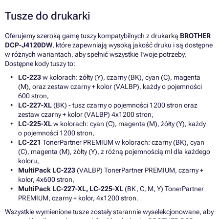
Tusze do drukarki
Oferujemy szeroką gamę tuszy kompatybilnych z drukarką
BROTHER
DCP-J4120DW
, które zapewniają wysoką jakość druku i są dostępne
w różnych wariantach, aby spełnić wszystkie Twoje potrzeby.
Dostępne kody tuszy to:
LC-223
w kolorach: żółty (Y), czarny (BK), cyan (C), magenta
(M), oraz zestaw czarny + kolor (VALBP), każdy o pojemności
600 stron,
LC-227-XL
(BK) - tusz czarny o pojemności 1200 stron oraz
zestaw czarny + kolor (VALBP) 4x1200 stron,
LC-225-XL
w kolorach: cyan (C), magenta (M), żółty (Y), każdy
o pojemności 1200 stron,
LC-221
TonerPartner PREMIUM w kolorach: czarny (BK), cyan
(C), magenta (M), żółty (Y), z różną pojemnością ml dla każdego
koloru,
MultiPack LC-223
(VALBP) TonerPartner PREMIUM, czarny +
kolor, 4x600 stron,
MultiPack LC-227-XL, LC-225-XL
(BK, C, M, Y) TonerPartner
PREMIUM, czarny + kolor, 4x1200 stron.
Wszystkie wymienione tusze zostały starannie wyselekcjonowane, aby