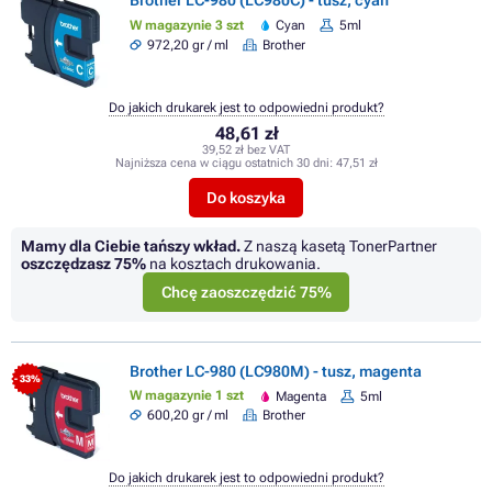
Brother LC-980 (LC980C) - tusz, cyan
W magazynie 3 szt
Cyan
5ml
972,20 gr / ml
Brother
Do jakich drukarek jest to odpowiedni produkt?
48,61 zł
39,52 zł bez VAT
Najniższa cena w ciągu ostatnich 30 dni:
47,51 zł
Do koszyka
Mamy dla Ciebie tańszy wkład.
Z naszą kasetą TonerPartner
oszczędzasz
75%
na kosztach drukowania.
Chcę zaoszczędzić 75%
Brother LC-980 (LC980M) - tusz, magenta
- 33%
W magazynie 1 szt
Magenta
5ml
600,20 gr / ml
Brother
Do jakich drukarek jest to odpowiedni produkt?