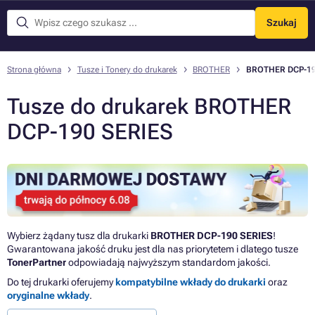
Szukaj
Menu
Strona główna
Tusze i Tonery do drukarek
BROTHER
BROTHER DCP-19
Tusze do drukarek BROTHER
DCP-190 SERIES
Wybierz żądany tusz dla drukarki
BROTHER DCP-190 SERIES
!
Gwarantowana jakość druku jest dla nas priorytetem i dlatego tusze
TonerPartner
odpowiadają najwyższym standardom jakości.
Do tej drukarki oferujemy
kompatybilne wkłady do drukarki
oraz
oryginalne wkłady
.