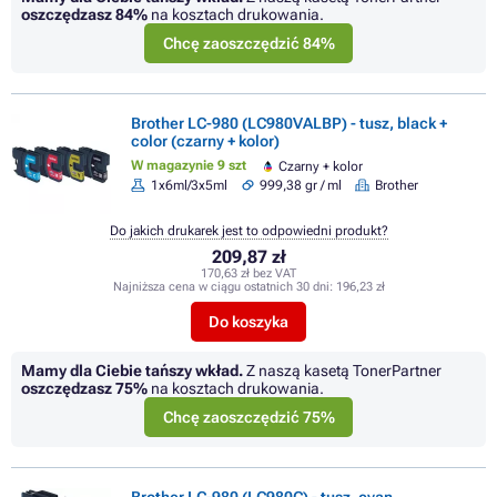
oszczędzasz
84%
na kosztach drukowania.
Chcę zaoszczędzić 84%
Brother LC-980 (LC980VALBP) - tusz, black +
color (czarny + kolor)
W magazynie 9 szt
Czarny + kolor
1x6ml/3x5ml
999,38 gr / ml
Brother
Do jakich drukarek jest to odpowiedni produkt?
209,87 zł
170,63 zł bez VAT
Najniższa cena w ciągu ostatnich 30 dni:
196,23 zł
Do koszyka
Mamy dla Ciebie tańszy wkład.
Z naszą kasetą TonerPartner
oszczędzasz
75%
na kosztach drukowania.
Chcę zaoszczędzić 75%