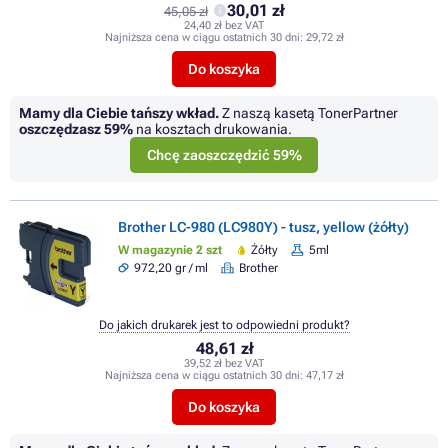
30,01 zł
45,05 zł
24,40 zł bez VAT
Najniższa cena w ciągu ostatnich 30 dni:
29,72 zł
Do koszyka
Mamy dla Ciebie tańszy wkład.
Z naszą kasetą TonerPartner
oszczędzasz
59%
na kosztach drukowania.
Chcę zaoszczędzić 59%
Brother LC-980 (LC980Y) - tusz, yellow (żółty)
W magazynie 2 szt
Żółty
5ml
972,20 gr / ml
Brother
Do jakich drukarek jest to odpowiedni produkt?
48,61 zł
39,52 zł bez VAT
Najniższa cena w ciągu ostatnich 30 dni:
47,17 zł
Do koszyka