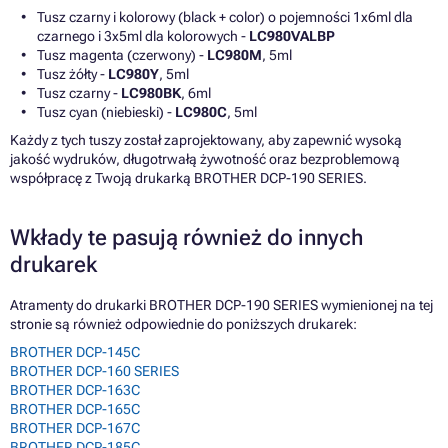
Tusz czarny i kolorowy (black + color) o pojemności 1x6ml dla
czarnego i 3x5ml dla kolorowych -
LC980VALBP
Tusz magenta (czerwony) -
LC980M
, 5ml
Tusz żółty -
LC980Y
, 5ml
Tusz czarny -
LC980BK
, 6ml
Tusz cyan (niebieski) -
LC980C
, 5ml
Każdy z tych tuszy został zaprojektowany, aby zapewnić wysoką
jakość wydruków, długotrwałą żywotność oraz bezproblemową
współpracę z Twoją drukarką BROTHER DCP-190 SERIES.
Wkłady te pasują również do innych
drukarek
Atramenty do drukarki BROTHER DCP-190 SERIES wymienionej na tej
stronie są również odpowiednie do poniższych drukarek:
BROTHER DCP-145C
BROTHER DCP-160 SERIES
BROTHER DCP-163C
BROTHER DCP-165C
BROTHER DCP-167C
BROTHER DCP-185C