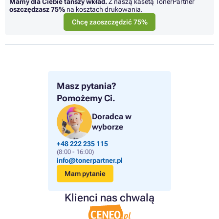
Mamy dla Ciebie tańszy wkład.
Z naszą kasetą TonerPartner
oszczędzasz
75%
na kosztach drukowania.
Chcę zaoszczędzić 75%
Masz pytania?
Pomożemy Ci.
Doradca w
wyborze
+48 222 235 115
(8:00 - 16:00)
info@tonerpartner.pl
Mam pytanie
Klienci nas chwalą