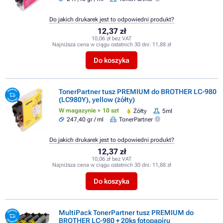
Do jakich drukarek jest to odpowiedni produkt?
12,37 zł
10,06 zł bez VAT
Najniższa cena w ciągu ostatnich 30 dni:
11,88 zł
Do koszyka
TonerPartner tusz PREMIUM do BROTHER LC-980
(LC980Y), yellow (żółty)
W magazynie > 10 szt
Żółty
5ml
247,40 gr / ml
TonerPartner
Do jakich drukarek jest to odpowiedni produkt?
12,37 zł
10,06 zł bez VAT
Najniższa cena w ciągu ostatnich 30 dni:
11,88 zł
Do koszyka
MultiPack TonerPartner tusz PREMIUM do
BROTHER LC-980 + 20ks fotopapíru