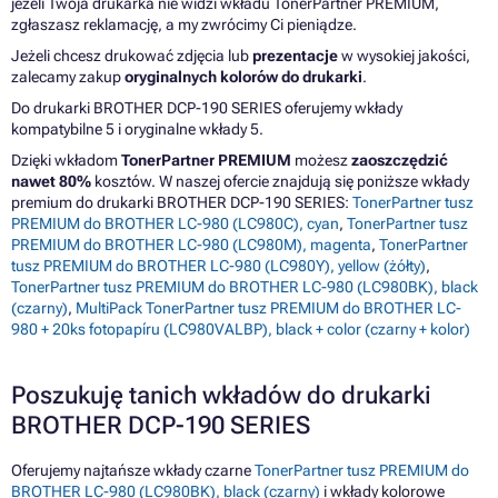
jeżeli Twoja drukarka nie widzi wkładu TonerPartner PREMIUM,
zgłaszasz reklamację, a my zwrócimy Ci pieniądze.
Jeżeli chcesz drukować zdjęcia lub
prezentacje
w wysokiej jakości,
zalecamy zakup
oryginalnych kolorów do drukarki
.
Do drukarki BROTHER DCP-190 SERIES oferujemy wkłady
kompatybilne 5 i oryginalne wkłady 5.
Dzięki wkładom
TonerPartner PREMIUM
możesz
zaoszczędzić
nawet 80%
kosztów. W naszej ofercie znajdują się poniższe wkłady
premium do drukarki BROTHER DCP-190 SERIES:
TonerPartner tusz
PREMIUM do BROTHER LC-980 (LC980C), cyan
,
TonerPartner tusz
PREMIUM do BROTHER LC-980 (LC980M), magenta
,
TonerPartner
tusz PREMIUM do BROTHER LC-980 (LC980Y), yellow (żółty)
,
TonerPartner tusz PREMIUM do BROTHER LC-980 (LC980BK), black
(czarny)
,
MultiPack TonerPartner tusz PREMIUM do BROTHER LC-
980 + 20ks fotopapíru (LC980VALBP), black + color (czarny + kolor)
Poszukuję tanich wkładów do drukarki
BROTHER DCP-190 SERIES
Oferujemy najtańsze wkłady czarne
TonerPartner tusz PREMIUM do
BROTHER LC-980 (LC980BK), black (czarny)
i wkłady kolorowe