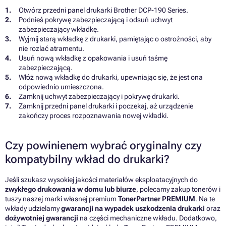
Otwórz przedni panel drukarki Brother DCP-190 Series.
Podnieś pokrywę zabezpieczającą i odsuń uchwyt
zabezpieczający wkładkę.
Wyjmij starą wkładkę z drukarki, pamiętając o ostrożności, aby
nie rozlać atramentu.
Usuń nową wkładkę z opakowania i usuń taśmę
zabezpieczającą.
Włóż nową wkładkę do drukarki, upewniając się, że jest ona
odpowiednio umieszczona.
Zamknij uchwyt zabezpieczający i pokrywę drukarki.
Zamknij przedni panel drukarki i poczekaj, aż urządzenie
zakończy proces rozpoznawania nowej wkładki.
Czy powinienem wybrać oryginalny czy
kompatybilny wkład do drukarki?
Jeśli szukasz wysokiej jakości materiałów eksploatacyjnych do
zwykłego drukowania w domu lub biurze
, polecamy zakup tonerów i
tuszy naszej marki własnej premium
TonerPartner PREMIUM
. Na te
wkłady udzielamy
gwarancji na wypadek uszkodzenia drukarki
oraz
dożywotniej gwarancji
na części mechaniczne wkładu. Dodatkowo,