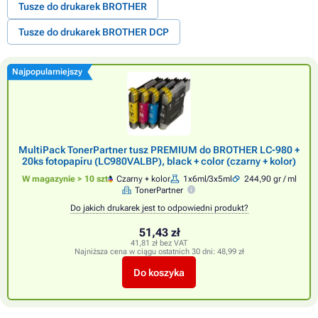
Tusze do drukarek BROTHER
Tusze do drukarek BROTHER DCP
Najpopularniejszy
MultiPack TonerPartner tusz PREMIUM do BROTHER LC-980 +
20ks fotopapíru (LC980VALBP), black + color (czarny + kolor)
W magazynie > 10 szt
Czarny + kolor
1x6ml/3x5ml
244,90 gr / ml
TonerPartner
Do jakich drukarek jest to odpowiedni produkt?
51,43 zł
41,81 zł bez VAT
Najniższa cena w ciągu ostatnich 30 dni:
48,99 zł
Do koszyka