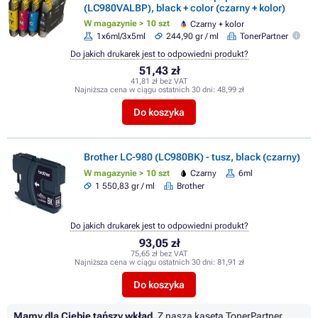
(LC980VALBP), black + color (czarny + kolor)
W magazynie > 10 szt
Czarny + kolor
1x6ml/3x5ml
244,90 gr / ml
TonerPartner
Do jakich drukarek jest to odpowiedni produkt?
51,43 zł
41,81 zł bez VAT
Najniższa cena w ciągu ostatnich 30 dni:
48,99 zł
Do koszyka
Brother LC-980 (LC980BK) - tusz, black (czarny)
W magazynie > 10 szt
Czarny
6ml
1 550,83 gr / ml
Brother
Do jakich drukarek jest to odpowiedni produkt?
93,05 zł
75,65 zł bez VAT
Najniższa cena w ciągu ostatnich 30 dni:
81,91 zł
Do koszyka
Mamy dla Ciebie tańszy wkład.
Z naszą kasetą TonerPartner