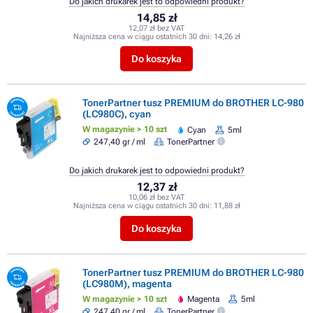
Do jakich drukarek jest to odpowiedni produkt?
14,85 zł
12,07 zł bez VAT
Najniższa cena w ciągu ostatnich 30 dni:
14,26 zł
Do koszyka
TonerPartner tusz PREMIUM do BROTHER LC-980
(LC980C), cyan
W magazynie > 10 szt
Cyan
5ml
247,40 gr / ml
TonerPartner
Do jakich drukarek jest to odpowiedni produkt?
12,37 zł
10,06 zł bez VAT
Najniższa cena w ciągu ostatnich 30 dni:
11,88 zł
Do koszyka
TonerPartner tusz PREMIUM do BROTHER LC-980
(LC980M), magenta
W magazynie > 10 szt
Magenta
5ml
247,40 gr / ml
TonerPartner