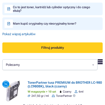
Co to jest toner, kartridż lub cylinder optyczny i do czego
służą?
Mam kupić oryginalny czy nieoryginalny toner?
Pokaż więcej artykułów
Filtruj produkty
Polecamy
TonerPartner tusz PREMIUM do BROTHER LC-980
(LC980BK), black (czarny)
W magazynie > 10 szt
Czarny
6ml
247,50 gr / ml
TonerPartner