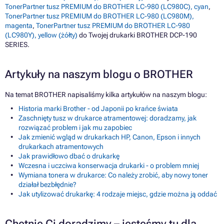
TonerPartner tusz PREMIUM do BROTHER LC-980 (LC980C), cyan
,
TonerPartner tusz PREMIUM do BROTHER LC-980 (LC980M),
magenta
,
TonerPartner tusz PREMIUM do BROTHER LC-980
(LC980Y), yellow (żółty)
do Twojej drukarki BROTHER DCP-190
SERIES.
Artykuły na naszym blogu o BROTHER
Na temat BROTHER napisaliśmy kilka artykułów na naszym blogu:
Historia marki Brother - od Japonii po krańce świata
Zaschnięty tusz w drukarce atramentowej: doradzamy, jak
rozwiązać problem i jak mu zapobiec
Jak zmienić wgląd w drukarkach HP, Canon, Epson i innych
drukarkach atramentowych
Jak prawidłowo dbać o drukarkę
Wczesna i uczciwa konserwacja drukarki - o problem mniej
Wymiana tonera w drukarce: Co należy zrobić, aby nowy toner
działał bezbłędnie?
Jak utylizować drukarkę: 4 rodzaje miejsc, gdzie można ją oddać
Chętnie Ci doradzimy – jesteśmy tu dla