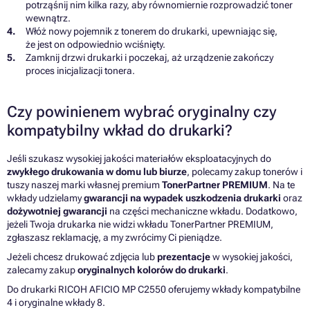
potrząśnij nim kilka razy, aby równomiernie rozprowadzić toner
wewnątrz.
Włóż nowy pojemnik z tonerem do drukarki, upewniając się,
że jest on odpowiednio wciśnięty.
Zamknij drzwi drukarki i poczekaj, aż urządzenie zakończy
proces inicjalizacji tonera.
Czy powinienem wybrać oryginalny czy
kompatybilny wkład do drukarki?
Jeśli szukasz wysokiej jakości materiałów eksploatacyjnych do
zwykłego drukowania w domu lub biurze
, polecamy zakup tonerów i
tuszy naszej marki własnej premium
TonerPartner PREMIUM
. Na te
wkłady udzielamy
gwarancji na wypadek uszkodzenia drukarki
oraz
dożywotniej gwarancji
na części mechaniczne wkładu. Dodatkowo,
jeżeli Twoja drukarka nie widzi wkładu TonerPartner PREMIUM,
zgłaszasz reklamację, a my zwrócimy Ci pieniądze.
Jeżeli chcesz drukować zdjęcia lub
prezentacje
w wysokiej jakości,
zalecamy zakup
oryginalnych kolorów do drukarki
.
Do drukarki RICOH AFICIO MP C2550 oferujemy wkłady kompatybilne
4 i oryginalne wkłady 8.