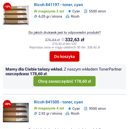
Ricoh 841197 - toner, cyan
- 12%
W magazynie 2 szt
Cyan
5500 stron
6,05 gr / strona
Ricoh
Do jakich drukarek jest to odpowiedni produkt?
332,63 zł
376,84 zł
270,43 zł bez VAT
Najniższa cena w ciągu ostatnich 30 dni:
326,42 zł
Do koszyka
Mamy dla Ciebie tańszy wkład.
Z naszym wkładem TonerPartner
oszczędzasz
178,60 zł
.
Chcę zaoszczędzić 178,60 zł
Ricoh 841505 - toner, cyan
- 25%
W magazynie 4 szt
Cyan
9500 stron
2,92 gr / strona
Ricoh