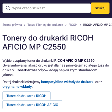
Szukaj
Menu
Strona główna
Tusze i Tonery do drukarek
RICOH
RICOH AFICIO MP C
Tonery do drukarki RICOH
AFICIO MP C2550
Wybierz żądany toner do drukarki
RICOH AFICIO MP C2550
!
Gwarantowana jakość druku jest dla nas priorytetem i dlatego tusz do
drukarki
TonerPartner
odpowiadają najwyższym standardom
jakości.
Do tej drukarki oferujemy
kompatybilne wkłady do drukarki
oraz
oryginalne wkłady
.
Tusze do drukarek RICOH
Tusze do drukarek RICOH AFICIO