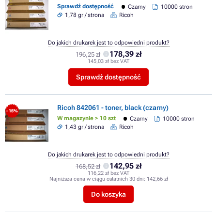
Sprawdź dostępność
Czarny
10000 stron
1,78 gr / strona
Ricoh
Do jakich drukarek jest to odpowiedni produkt?
178,39 zł
196,25 zł
145,03 zł bez VAT
Sprawdź dostępność
Ricoh 842061 - toner, black (czarny)
- 15%
W magazynie > 10 szt
Czarny
10000 stron
1,43 gr / strona
Ricoh
Do jakich drukarek jest to odpowiedni produkt?
142,95 zł
168,52 zł
116,22 zł bez VAT
Najniższa cena w ciągu ostatnich 30 dni:
142,66 zł
Do koszyka