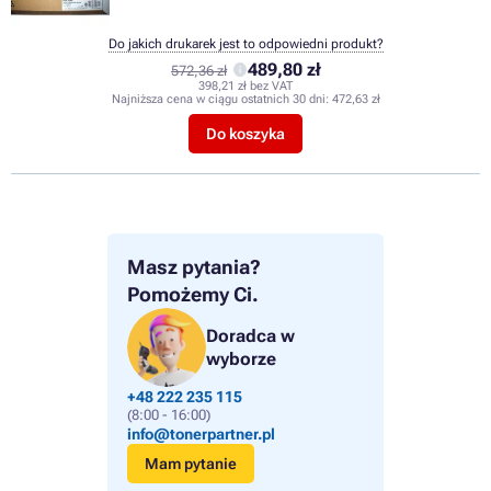
Do jakich drukarek jest to odpowiedni produkt?
489,80 zł
572,36 zł
398,21 zł bez VAT
Najniższa cena w ciągu ostatnich 30 dni:
472,63 zł
Do koszyka
Masz pytania?
Pomożemy Ci.
Doradca w
wyborze
+48 222 235 115
(8:00 - 16:00)
info@tonerpartner.pl
Mam pytanie