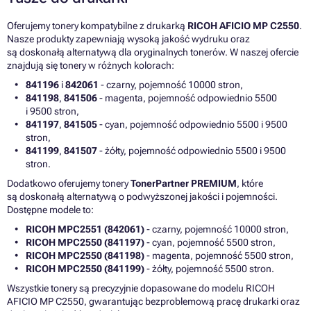
Oferujemy tonery kompatybilne z drukarką
RICOH AFICIO MP C2550
.
Nasze produkty zapewniają wysoką jakość wydruku oraz
są doskonałą alternatywą dla oryginalnych tonerów. W naszej ofercie
znajdują się tonery w różnych kolorach:
841196
i
842061
- czarny, pojemność 10000 stron,
841198
,
841506
- magenta, pojemność odpowiednio 5500
i 9500 stron,
841197
,
841505
- cyan, pojemność odpowiednio 5500 i 9500
stron,
841199
,
841507
- żółty, pojemność odpowiednio 5500 i 9500
stron.
Dodatkowo oferujemy tonery
TonerPartner PREMIUM
, które
są doskonałą alternatywą o podwyższonej jakości i pojemności.
Dostępne modele to:
RICOH MPC2551 (842061)
- czarny, pojemność 10000 stron,
RICOH MPC2550 (841197)
- cyan, pojemność 5500 stron,
RICOH MPC2550 (841198)
- magenta, pojemność 5500 stron,
RICOH MPC2550 (841199)
- żółty, pojemność 5500 stron.
Wszystkie tonery są precyzyjnie dopasowane do modelu RICOH
AFICIO MP C2550, gwarantując bezproblemową pracę drukarki oraz