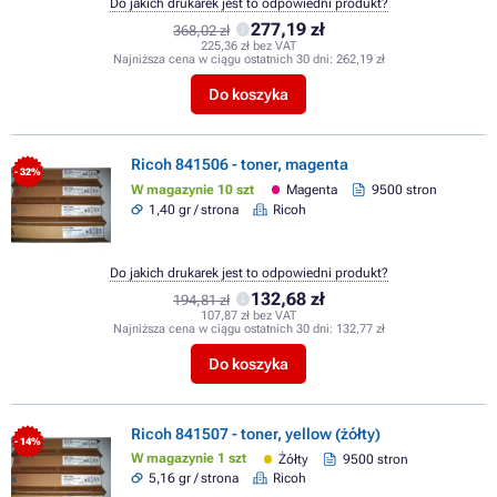
Do jakich drukarek jest to odpowiedni produkt?
277,19 zł
368,02 zł
225,36 zł bez VAT
Najniższa cena w ciągu ostatnich 30 dni:
262,19 zł
Do koszyka
Ricoh 841506 - toner, magenta
- 32%
W magazynie 10 szt
Magenta
9500 stron
1,40 gr / strona
Ricoh
Do jakich drukarek jest to odpowiedni produkt?
132,68 zł
194,81 zł
107,87 zł bez VAT
Najniższa cena w ciągu ostatnich 30 dni:
132,77 zł
Do koszyka
Ricoh 841507 - toner, yellow (żółty)
- 14%
W magazynie 1 szt
Żółty
9500 stron
5,16 gr / strona
Ricoh