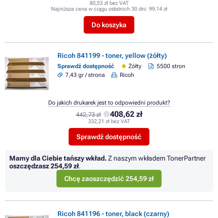
80,53 zł bez VAT
Najniższa cena w ciągu ostatnich 30 dni:
99,14 zł
Do koszyka
Ricoh 841199 - toner, yellow (żółty)
Sprawdź dostępność
Żółty
5500 stron
7,43 gr / strona
Ricoh
Do jakich drukarek jest to odpowiedni produkt?
408,62 zł
442,73 zł
332,21 zł bez VAT
Sprawdź dostępność
Mamy dla Ciebie tańszy wkład.
Z naszym wkładem TonerPartner
oszczędzasz
254,59 zł
.
Chcę zaoszczędzić 254,59 zł
Ricoh 841196 - toner, black (czarny)