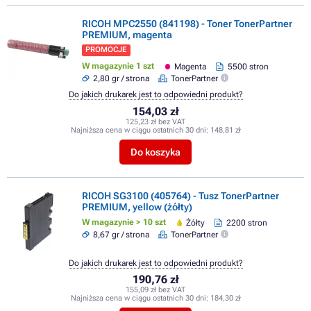
RICOH MPC2550 (841198) - Toner TonerPartner
PREMIUM, magenta
PROMOCJE
W magazynie 1 szt
Magenta
5500 stron
2,80 gr / strona
TonerPartner
Do jakich drukarek jest to odpowiedni produkt?
154,03 zł
125,23 zł bez VAT
Najniższa cena w ciągu ostatnich 30 dni:
148,81 zł
Do koszyka
RICOH SG3100 (405764) - Tusz TonerPartner
PREMIUM, yellow (żółty)
W magazynie > 10 szt
Żółty
2200 stron
8,67 gr / strona
TonerPartner
Do jakich drukarek jest to odpowiedni produkt?
190,76 zł
155,09 zł bez VAT
Najniższa cena w ciągu ostatnich 30 dni:
184,30 zł