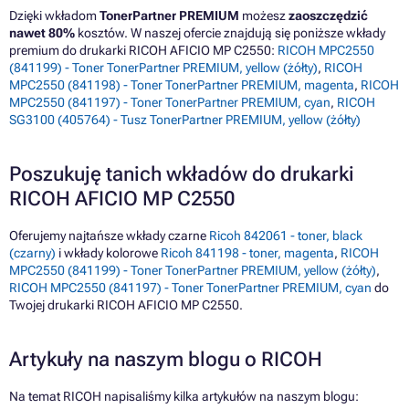
Dzięki wkładom
TonerPartner PREMIUM
możesz
zaoszczędzić
nawet 80%
kosztów. W naszej ofercie znajdują się poniższe wkłady
premium do drukarki RICOH AFICIO MP C2550:
RICOH MPC2550
(841199) - Toner TonerPartner PREMIUM, yellow (żółty)
,
RICOH
MPC2550 (841198) - Toner TonerPartner PREMIUM, magenta
,
RICOH
MPC2550 (841197) - Toner TonerPartner PREMIUM, cyan
,
RICOH
SG3100 (405764) - Tusz TonerPartner PREMIUM, yellow (żółty)
Poszukuję tanich wkładów do drukarki
RICOH AFICIO MP C2550
Oferujemy najtańsze wkłady czarne
Ricoh 842061 - toner, black
(czarny)
i wkłady kolorowe
Ricoh 841198 - toner, magenta
,
RICOH
MPC2550 (841199) - Toner TonerPartner PREMIUM, yellow (żółty)
,
RICOH MPC2550 (841197) - Toner TonerPartner PREMIUM, cyan
do
Twojej drukarki RICOH AFICIO MP C2550.
Artykuły na naszym blogu o RICOH
Na temat RICOH napisaliśmy kilka artykułów na naszym blogu: