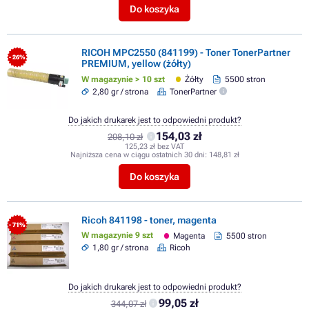
Do koszyka
RICOH MPC2550 (841199) - Toner TonerPartner
- 26%
PREMIUM, yellow (żółty)
W magazynie > 10 szt
Żółty
5500 stron
2,80 gr / strona
TonerPartner
Do jakich drukarek jest to odpowiedni produkt?
154,03 zł
208,10 zł
125,23 zł bez VAT
Najniższa cena w ciągu ostatnich 30 dni:
148,81 zł
Do koszyka
Ricoh 841198 - toner, magenta
- 71%
W magazynie 9 szt
Magenta
5500 stron
1,80 gr / strona
Ricoh
Do jakich drukarek jest to odpowiedni produkt?
99,05 zł
344,07 zł