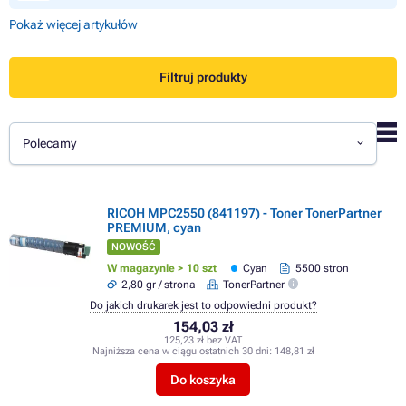
Pokaż więcej artykułów
Filtruj produkty
Polecamy
RICOH MPC2550 (841197) - Toner TonerPartner
PREMIUM, cyan
NOWOŚĆ
W magazynie > 10 szt
Cyan
5500 stron
2,80 gr / strona
TonerPartner
Do jakich drukarek jest to odpowiedni produkt?
154,03 zł
125,23 zł bez VAT
Najniższa cena w ciągu ostatnich 30 dni:
148,81 zł
Do koszyka