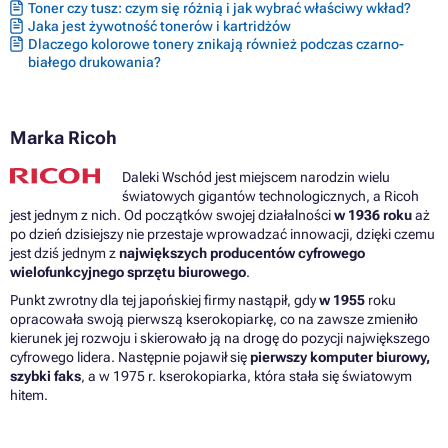
Toner czy tusz: czym się różnią i jak wybrać właściwy wkład?
Jaka jest żywotność tonerów i kartridżów
Dlaczego kolorowe tonery znikają również podczas czarno-
białego drukowania?
Marka Ricoh
Daleki Wschód jest miejscem narodzin wielu
światowych gigantów technologicznych, a Ricoh
jest jednym z nich. Od początków swojej działalności
w 1936 roku
aż
po dzień dzisiejszy nie przestaje wprowadzać innowacji, dzięki czemu
jest dziś jednym z
największych producentów cyfrowego
wielofunkcyjnego sprzętu biurowego
.
Punkt zwrotny dla tej japońskiej firmy nastąpił, gdy
w 1955
roku
opracowała swoją pierwszą kserokopiarkę, co na zawsze zmieniło
kierunek jej rozwoju i skierowało ją na drogę do pozycji największego
cyfrowego lidera. Następnie pojawił się
pierwszy komputer biurowy,
szybki faks
, a w 1975 r. kserokopiarka, która stała się światowym
hitem.