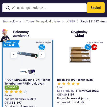
Szukaj
Menu
Strona główna
Tusze i Tonery do drukarek
LANIER
Ricoh 841197 - tone
Polecamy
Oryginalny
zamiennik
wkład
Zaoszczędź
zdjęcie ilustracyjne
zdjęcie ilustracyjne
177,83 zł
- 12%
RICOH MPC2550 (841197) - Toner
Ricoh 841197 - toner, cyan
TonerPartner PREMIUM, cyan
3 ocen
NOWOŚĆ
Kod produktu:
1TRIMPC2550CG
OEM:
841197
6 ocen
Do jakich drukarek jest to
Kod produktu:
20130015
odpowiedni produkt?
OEM:
841197
Do jakich drukarek jest to