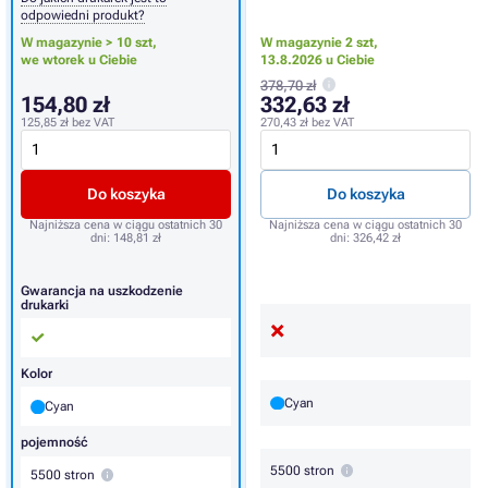
odpowiedni produkt?
W magazynie > 10 szt,
W magazynie 2 szt,
we wtorek u Ciebie
13.8.2026 u Ciebie
378,70 zł
154,80 zł
332,63 zł
125,85 zł
bez VAT
270,43 zł
bez VAT
Do koszyka
Do koszyka
Najniższa cena w ciągu ostatnich 30
Najniższa cena w ciągu ostatnich 30
dni:
148,81 zł
dni:
326,42 zł
Gwarancja na uszkodzenie
drukarki
Kolor
Cyan
Cyan
pojemność
5500 stron
5500 stron