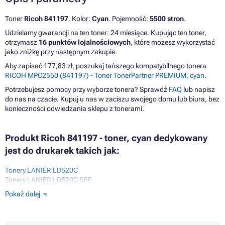
Toner
Ricoh 841197
. Kolor:
Cyan
. Pojemność:
5500 stron
.
Udzielamy gwarancji na ten toner: 24 miesiące. Kupując ten toner,
otrzymasz
16 punktów lojalnościowych
, które możesz wykorzystać
jako zniżkę przy następnym zakupie.
Aby zapisać 177,83 zł, poszukaj tańszego kompatybilnego tonera
RICOH MPC2550 (841197) - Toner TonerPartner PREMIUM, cyan
.
Potrzebujesz pomocy przy wyborze tonera? Sprawdź
FAQ
lub napisz
do nas na czacie. Kupuj u nas w zaciszu swojego domu lub biura, bez
konieczności odwiedzania sklepu z tonerami.
Produkt Ricoh 841197 - toner, cyan dedykowany
jest do drukarek takich jak:
Tonery LANIER LD520C
Tonery LANIER LD520C SPF
Tonery LANIER LD520CL
Pokaż dalej
Tonery LANIER LD525C
Tonery LANIER LD525C SPF
Tonery LANIER LD620 SERIES