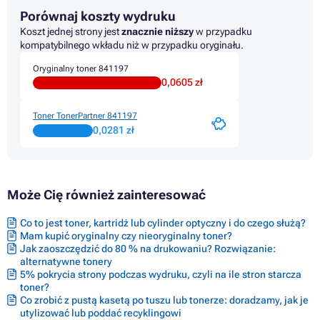
Tonery LANIER LD620C
Porównaj koszty wydruku
Tonery LANIER LD625C
Tonery RICOH AFICIO MP C2030
Koszt jednej strony jest
znacznie niższy
w przypadku
Tonery RICOH AFICIO MP C2050
kompatybilnego wkładu niż w przypadku oryginału.
Tonery RICOH AFICIO MP C2050SPF
Oryginalny toner 841197
Tonery RICOH AFICIO MP C2530
0,0605 zł
Tonery RICOH AFICIO MP C2550
Tonery RICOH AFICIO MP C2550 SERIES
Tonery RICOH AFICIO MP C2550CSP
Toner TonerPartner 841197
Tonery RICOH AFICIO MP C2550SPF
0,0281 zł
Może Cię również zainteresować
Co to jest toner, kartridż lub cylinder optyczny i do czego służą?
Mam kupić oryginalny czy nieoryginalny toner?
Jak zaoszczędzić do 80 % na drukowaniu? Rozwiązanie:
alternatywne tonery
5% pokrycia strony podczas wydruku, czyli na ile stron starcza
toner?
Co zrobić z pustą kasetą po tuszu lub tonerze: doradzamy, jak je
utylizować lub poddać recyklingowi