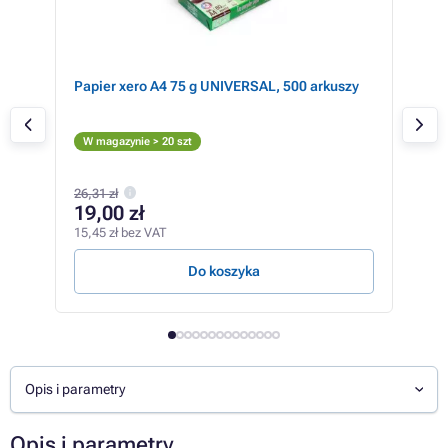
er
Papier xero A4 75 g UNIVERSAL, 500 arkuszy
Ric
Cz
W magazynie > 20 szt
Sp
26,31 zł
618,
19,00 zł
55
15,45 zł bez VAT
454,
Do koszyka
S
Opis i parametry
Opis i parametry