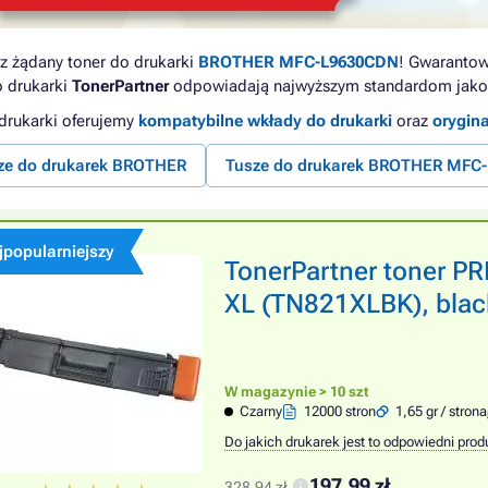
z żądany toner do drukarki
BROTHER MFC-L9630CDN
! Gwarantow
o drukarki
TonerPartner
odpowiadają najwyższym standardom jako
 drukarki oferujemy
kompatybilne wkłady do drukarki
oraz
orygin
ze do drukarek BROTHER
Tusze do drukarek BROTHER MFC-
jpopularniejszy
TonerPartner toner 
XL (TN821XLBK), black
W magazynie > 10 szt
Czarny
12000 stron
1,65 gr / strona
Do jakich drukarek jest to odpowiedni prod
197,99 zł
328,94 zł