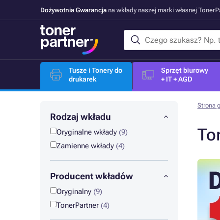
Dożywotnia Gwarancja
na wkłady naszej marki własnej Toner
Tusze i Tonery do
Sprzęt biurowy
drukarek
+ IT + AGD
Strona 
Rodzaj wkładu
To
Oryginalne wkłady
(9)
Zamienne wkłady
(4)
Producent wkładów
Oryginalny
(9)
TonerPartner
(4)