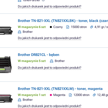
TonerPartner
Do jakich drukarek jest to odpowiedni produkt?
Brother TN-821-XXL (TN821XXLBK) - toner, black (czar
W magazynie 6 szt
Czarny
15000 stron
4,91 gr / 
Brother
Do jakich drukarek jest to odpowiedni produkt?
Brother DR821CL - bęben
W magazynie 5 szt
Brother
Do jakich drukarek jest to odpowiedni produkt?
Brother TN-821-XXL (TN821XXLM) - toner, magenta
W magazynie 1 szt
Magenta
12000 stron
12,48 gr
Brother
Do jakich drukarek jest to odpowiedni produkt?