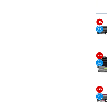
- 3%
- 11%
- 4%