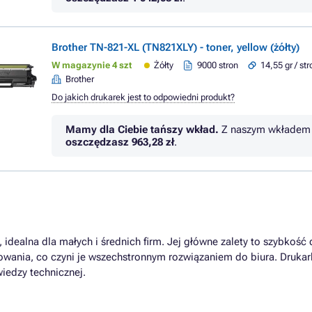
Brother TN-821-XL (TN821XLY) - toner, yellow (żółty)
W magazynie 4 szt
Żółty
9000 stron
14,55 gr / st
Brother
Do jakich drukarek jest to odpowiedni produkt?
Mamy dla Ciebie tańszy wkład.
Z naszym wkładem 
oszczędzasz
963,28 zł
.
 idealna dla małych i średnich firm. Jej główne zalety to szybkość 
owania, co czyni je wszechstronnym rozwiązaniem do biura. Drukark
edzy technicznej.