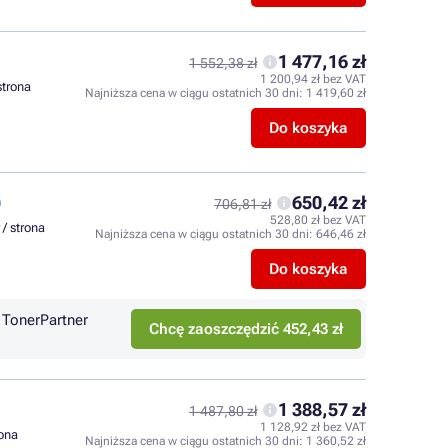
1 477,16 zł
1 552,38 zł
1 200,94 zł bez VAT
strona
Najniższa cena w ciągu ostatnich 30 dni:
1 419,60 zł
Do koszyka
650,42 zł
)
706,81 zł
528,80 zł bez VAT
 / strona
Najniższa cena w ciągu ostatnich 30 dni:
646,46 zł
Do koszyka
TonerPartner
Chcę zaoszczędzić 452,43 zł
1 388,57 zł
1 487,80 zł
1 128,92 zł bez VAT
rona
Najniższa cena w ciągu ostatnich 30 dni:
1 360,52 zł