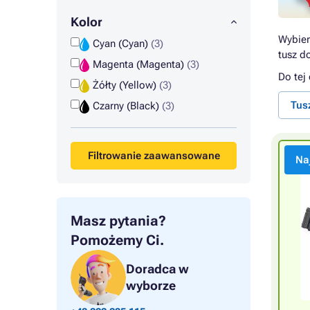
Kolor
Wybier
Cyan (Cyan)
(3)
tusz d
Magenta (Magenta)
(3)
Do tej
Żółty (Yellow)
(3)
Tus
Czarny (Black)
(3)
Filtrowanie zaawansowane
Na
Masz pytania?
Pomożemy Ci.
Doradca w
wyborze