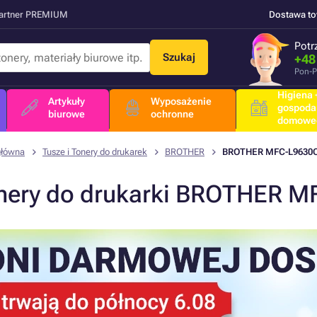
Partner PREMIUM
Dostawa t
Potr
Szukaj
+48
Pon-P
Higiena +
Artykuły
Wyposażenie
gospoda
biurowe
ochronne
domowe
główna
Tusze i Tonery do drukarek
BROTHER
BROTHER MFC-L9630
nery do drukarki BROTHER 