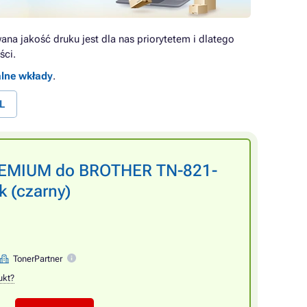
ana jakość druku jest dla nas priorytetem i dlatego
ści.
alne wkłady
.
L
PREMIUM do BROTHER TN-821-
 (czarny)
TonerPartner
ukt?