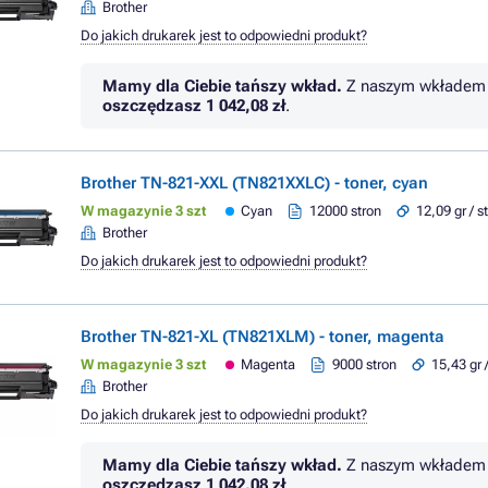
Brother
Do jakich drukarek jest to odpowiedni produkt?
Mamy dla Ciebie tańszy wkład.
Z naszym wkładem 
oszczędzasz
1 042,08 zł
.
Brother TN-821-XXL (TN821XXLC) - toner, cyan
W magazynie 3 szt
Cyan
12000 stron
12,09 gr / s
Brother
Do jakich drukarek jest to odpowiedni produkt?
Brother TN-821-XL (TN821XLM) - toner, magenta
W magazynie 3 szt
Magenta
9000 stron
15,43 gr 
Brother
Do jakich drukarek jest to odpowiedni produkt?
Mamy dla Ciebie tańszy wkład.
Z naszym wkładem 
oszczędzasz
1 042,08 zł
.