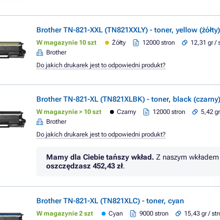
Brother TN-821-XXL (TN821XXLY) - toner, yellow (żółty)
W magazynie 10 szt
Żółty
12000 stron
12,31 gr / 
Brother
Do jakich drukarek jest to odpowiedni produkt?
Brother TN-821-XL (TN821XLBK) - toner, black (czarny
W magazynie > 10 szt
Czarny
12000 stron
5,42 gr
Brother
Do jakich drukarek jest to odpowiedni produkt?
Mamy dla Ciebie tańszy wkład.
Z naszym wkładem 
oszczędzasz
452,43 zł
.
Brother TN-821-XL (TN821XLC) - toner, cyan
W magazynie 2 szt
Cyan
9000 stron
15,43 gr / st