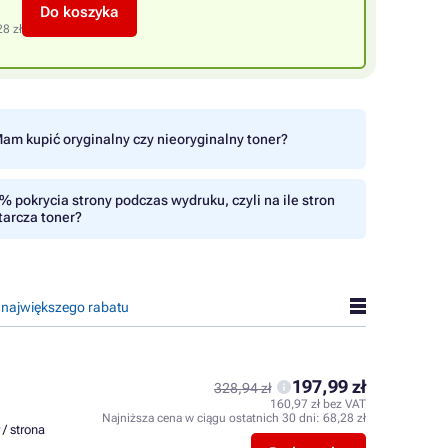
Do koszyka
28 zł
am kupić oryginalny czy nieoryginalny toner?
% pokrycia strony podczas wydruku, czyli na ile stron
tarcza toner?
 największego rabatu
197,99 zł
328,94 zł
160,97 zł bez VAT
Najniższa cena w ciągu ostatnich 30 dni:
68,28 zł
 / strona