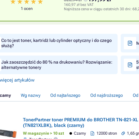
160,97 zł bez VAT
1 ocen
Najniższa cena w ciągu ostatnich 30 dni:
68,
Co to jest toner, kartridż lub cylinder optyczny i do czego
M
służą?
Jak zaoszczędzić do 80 % na drukowaniu? Rozwiązanie:
5
alternatywne tonery
s
więcej artykułów
ecamy
Wg nazwy
Od najtańszego
Od najdroższego
Od
TonerPartner toner PREMIUM do BROTHER TN-821-XL
(TN821XLBK), black (czarny)
W magazynie > 10 szt
Czarny
12000 stron
1,65 gr