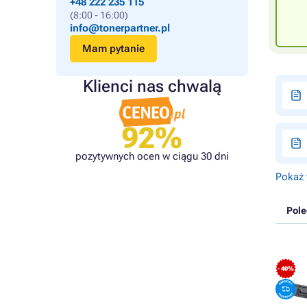
+48 222 235 115
(8:00 - 16:00)
info@tonerpartner.pl
Mam pytanie
Klienci nas chwalą
92%
pozytywnych ocen w ciągu 30 dni
Pokaż 
Pol
- 40%