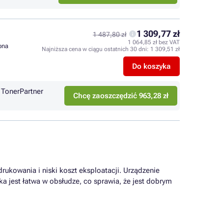
1 309,77 zł
1 487,80 zł
1 064,85 zł bez VAT
rona
Najniższa cena w ciągu ostatnich 30 dni:
1 309,51 zł
Do koszyka
TonerPartner
Chcę zaoszczędzić 963,28 zł
drukowania i niski koszt eksploatacji. Urządzenie
a jest łatwa w obsłudze, co sprawia, że jest dobrym