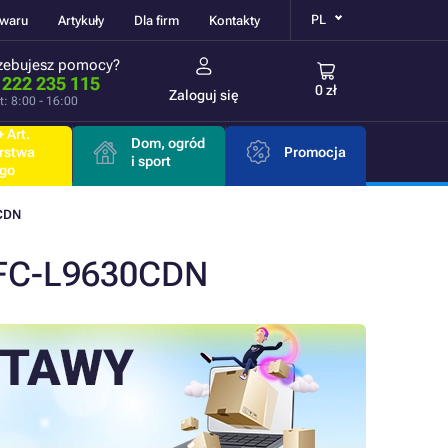
PL
owaru
Artykuły
Dla firm
Kontakty
zebujesz pomocy?
 222 235 115
0 zł
Zaloguj się
t: 8:00 - 16:00
 Art.
Dom, ogród
rstwa
Promocja
i sport
go
CDN
MFC-L9630CDN