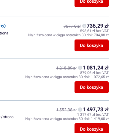
Do koszyka
736,29 zł
ny)
757,10 zł
598,61 zł bez VAT
strona
Najniższa cena w ciągu ostatnich 30 dni:
704,88 zł
Do koszyka
1 081,24 zł
1 215,89 zł
879,06 zł bez VAT
Najniższa cena w ciągu ostatnich 30 dni:
1 072,65 zł
Do koszyka
1 497,73 zł
1 552,38 zł
1 217,67 zł bez VAT
 / strona
Najniższa cena w ciągu ostatnich 30 dni:
1 419,60 zł
Do koszyka