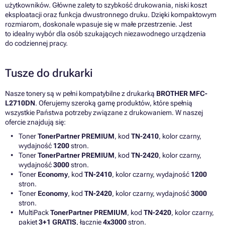
użytkowników. Główne zalety to szybkość drukowania, niski koszt
eksploatacji oraz funkcja dwustronnego druku. Dzięki kompaktowym
rozmiarom, doskonale wpasuje się w małe przestrzenie. Jest
to idealny wybór dla osób szukających niezawodnego urządzenia
do codziennej pracy.
Tusze do drukarki
Nasze tonery są w pełni kompatybilne z drukarką
BROTHER MFC-
L2710DN
. Oferujemy szeroką gamę produktów, które spełnią
wszystkie Państwa potrzeby związane z drukowaniem. W naszej
ofercie znajdują się:
Toner
TonerPartner PREMIUM
, kod
TN-2410
, kolor czarny,
wydajność
1200
stron.
Toner
TonerPartner PREMIUM
, kod
TN-2420
, kolor czarny,
wydajność
3000
stron.
Toner
Economy
, kod
TN-2410
, kolor czarny, wydajność
1200
stron.
Toner
Economy
, kod
TN-2420
, kolor czarny, wydajność
3000
stron.
MultiPack
TonerPartner PREMIUM
, kod
TN-2420
, kolor czarny,
pakiet
3+1 GRATIS
, łącznie
4x3000
stron.