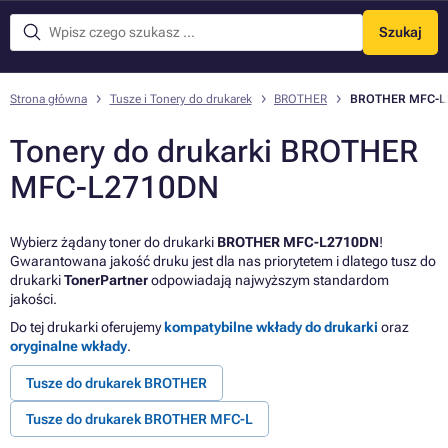
Szukaj
Menu
Strona główna
Tusze i Tonery do drukarek
BROTHER
BROTHER MFC-L
Tonery do drukarki BROTHER
MFC-L2710DN
Wybierz żądany toner do drukarki
BROTHER MFC-L2710DN
!
Gwarantowana jakość druku jest dla nas priorytetem i dlatego tusz do
drukarki
TonerPartner
odpowiadają najwyższym standardom
jakości.
Do tej drukarki oferujemy
kompatybilne wkłady do drukarki
oraz
oryginalne wkłady
.
Tusze do drukarek BROTHER
Tusze do drukarek BROTHER MFC-L