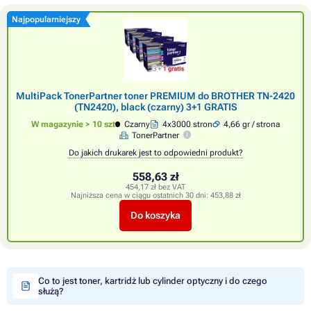
Najpopularniejszy
MultiPack TonerPartner toner PREMIUM do BROTHER TN-2420
(TN2420), black (czarny) 3+1 GRATIS
W magazynie > 10 szt
Czarny
4x3000 stron
4,66 gr / strona
TonerPartner
Do jakich drukarek jest to odpowiedni produkt?
558,63 zł
454,17 zł bez VAT
Najniższa cena w ciągu ostatnich 30 dni:
453,88 zł
Do koszyka
Co to jest toner, kartridż lub cylinder optyczny i do czego
służą?