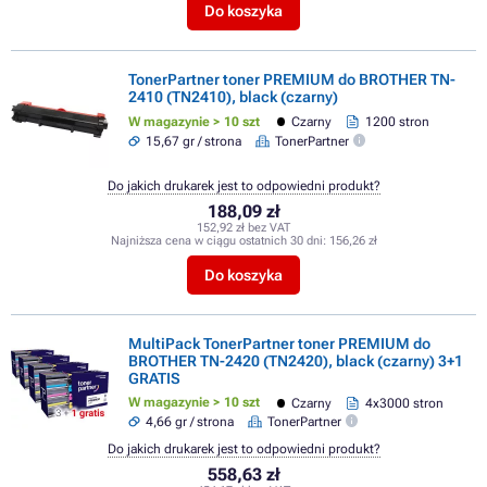
Do koszyka
TonerPartner toner PREMIUM do BROTHER TN-
2410 (TN2410), black (czarny)
W magazynie > 10 szt
Czarny
1200 stron
15,67 gr / strona
TonerPartner
Do jakich drukarek jest to odpowiedni produkt?
188,09 zł
152,92 zł bez VAT
Najniższa cena w ciągu ostatnich 30 dni:
156,26 zł
Do koszyka
MultiPack TonerPartner toner PREMIUM do
BROTHER TN-2420 (TN2420), black (czarny) 3+1
GRATIS
W magazynie > 10 szt
Czarny
4x3000 stron
4,66 gr / strona
TonerPartner
Do jakich drukarek jest to odpowiedni produkt?
558,63 zł