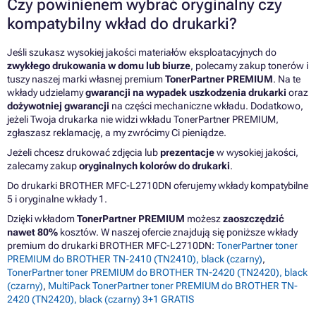
Czy powinienem wybrać oryginalny czy
kompatybilny wkład do drukarki?
Jeśli szukasz wysokiej jakości materiałów eksploatacyjnych do
zwykłego drukowania w domu lub biurze
, polecamy zakup tonerów i
tuszy naszej marki własnej premium
TonerPartner PREMIUM
. Na te
wkłady udzielamy
gwarancji na wypadek uszkodzenia drukarki
oraz
dożywotniej gwarancji
na części mechaniczne wkładu. Dodatkowo,
jeżeli Twoja drukarka nie widzi wkładu TonerPartner PREMIUM,
zgłaszasz reklamację, a my zwrócimy Ci pieniądze.
Jeżeli chcesz drukować zdjęcia lub
prezentacje
w wysokiej jakości,
zalecamy zakup
oryginalnych kolorów do drukarki
.
Do drukarki BROTHER MFC-L2710DN oferujemy wkłady kompatybilne
5 i oryginalne wkłady 1.
Dzięki wkładom
TonerPartner PREMIUM
możesz
zaoszczędzić
nawet 80%
kosztów. W naszej ofercie znajdują się poniższe wkłady
premium do drukarki BROTHER MFC-L2710DN:
TonerPartner toner
PREMIUM do BROTHER TN-2410 (TN2410), black (czarny)
,
TonerPartner toner PREMIUM do BROTHER TN-2420 (TN2420), black
(czarny)
,
MultiPack TonerPartner toner PREMIUM do BROTHER TN-
2420 (TN2420), black (czarny) 3+1 GRATIS