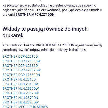
Każdy z tonerów został dokładnie przetestowany, aby zapewnić
najlepszą jakość druku i niezawodność, pasując idealnie do modelu
drukarki
BROTHER MFC-L2710DN
.
Wkłady te pasują również do innych
drukarek
Atramenty do drukarki BROTHER MFC-L2710DN wymienionej na tej
stronie są również odpowiednie do poniższych drukarek:
BROTHER DCP-L2510D
BROTHER DCP-L2530DW
BROTHER DCP-L2537D
BROTHER DCP-L2537DW
BROTHER DCP-L2550DN
BROTHER HL-L2310D
BROTHER HL-L2310DW
BROTHER HL-L2350DW
BROTHER HL-L2357DW
BROTHER HL-L2370DN
BROTHER HL-L2375DW
BROTHER MFC-L2710 SERIES