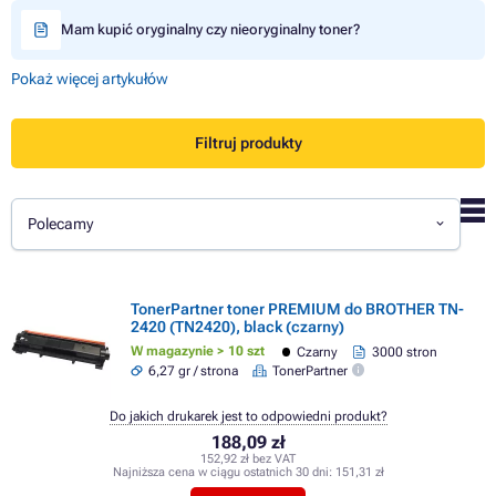
Mam kupić oryginalny czy nieoryginalny toner?
Pokaż więcej artykułów
Filtruj produkty
Polecamy
TonerPartner toner PREMIUM do BROTHER TN-
2420 (TN2420), black (czarny)
W magazynie > 10 szt
Czarny
3000 stron
6,27 gr / strona
TonerPartner
Do jakich drukarek jest to odpowiedni produkt?
188,09 zł
152,92 zł bez VAT
Najniższa cena w ciągu ostatnich 30 dni:
151,31 zł