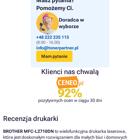
Masz pytania?
Pomożemy Ci.
Doradca w
wyborze
+48 222 235 115
(8:00 - 16:00)
info@tonerpartner.pl
Mam pytanie
Klienci nas chwalą
92%
pozytywnych ocen w ciągu 30 dni
Recenzja drukarki
BROTHER MFC-L2710DN
to wielofunkcyjna drukarka laserowa,
która jest doskonałym rozwiązaniem dla małych biur i domowych