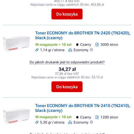
454,17 zł bez VAT
Najniższa cena w ciągu ostatnich 30 dni:
453,88 zł
Do koszyka
Toner ECONOMY do BROTHER TN-2420 (TN2420),
black (czarny)
W magazynie > 10 szt
Czarny
3000 stron
1,14 gr / strona
Economy
Do jakich drukarek jest to odpowiedni produkt?
34,27 zł
27,86 zł bez VAT
Najniższa cena w ciągu ostatnich 30 dni:
33,73 zł
Do koszyka
Toner ECONOMY do BROTHER TN-2410 (TN2410),
black (czarny)
W magazynie > 10 szt
Czarny
1200 stron
5,30 gr / strona
Economy