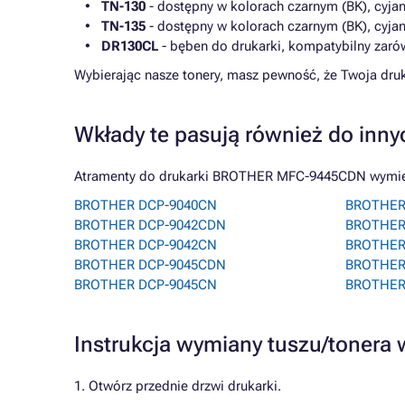
TN-130
- dostępny w kolorach czarnym (BK), cyjan
TN-135
- dostępny w kolorach czarnym (BK), cyjan 
DR130CL
- bęben do drukarki, kompatybilny zaró
Wybierając nasze tonery, masz pewność, że Twoja dr
Wkłady te pasują również do inny
Atramenty do drukarki BROTHER MFC-9445CDN wymienio
BROTHER DCP-9040CN
BROTHER
BROTHER DCP-9042CDN
BROTHER
BROTHER DCP-9042CN
BROTHER
BROTHER DCP-9045CDN
BROTHER
BROTHER DCP-9045CN
BROTHER
Instrukcja wymiany tuszu/tone
1. Otwórz przednie drzwi drukarki.