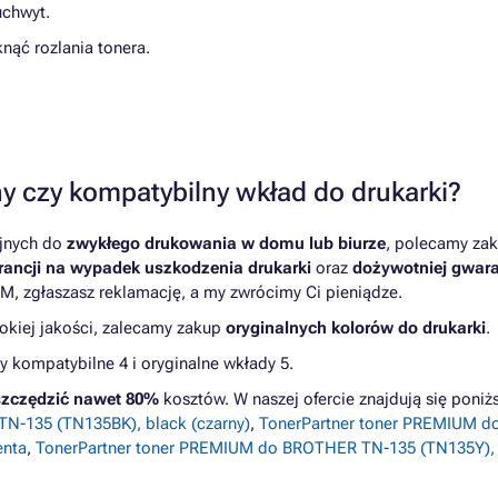
uchwyt.
nąć rozlania tonera.
y czy kompatybilny wkład do drukarki?
yjnych do
zwykłego drukowania w domu lub biurze
, polecamy zak
ancji na wypadek uszkodzenia drukarki
oraz
dożywotniej gwara
M, zgłaszasz reklamację, a my zwrócimy Ci pieniądze.
kiej jakości, zalecamy zakup
oryginalnych kolorów do drukarki
.
kompatybilne 4 i oryginalne wkłady 5.
zczędzić nawet 80%
kosztów. W naszej ofercie znajdują się pon
N-135 (TN135BK), black (czarny)
,
TonerPartner toner PREMIUM d
enta
,
TonerPartner toner PREMIUM do BROTHER TN-135 (TN135Y), y