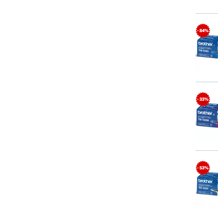
- 84%
- 33%
- 53%