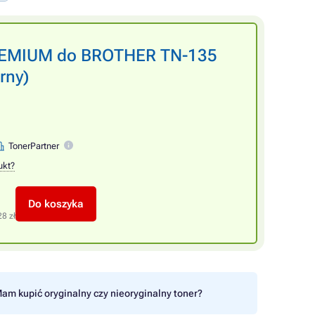
PREMIUM do BROTHER TN-135
rny)
TonerPartner
ukt?
Do koszyka
28 zł
am kupić oryginalny czy nieoryginalny toner?