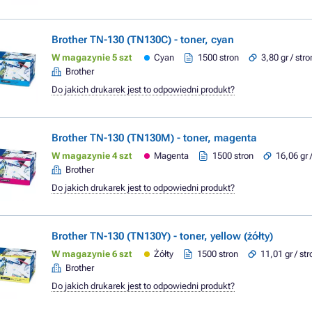
Brother TN-130 (TN130C) - toner, cyan
W magazynie 5 szt
Cyan
1500 stron
3,80 gr / str
Brother
Do jakich drukarek jest to odpowiedni produkt?
Brother TN-130 (TN130M) - toner, magenta
W magazynie 4 szt
Magenta
1500 stron
16,06 gr 
Brother
Do jakich drukarek jest to odpowiedni produkt?
Brother TN-130 (TN130Y) - toner, yellow (żółty)
W magazynie 6 szt
Żółty
1500 stron
11,01 gr / st
Brother
Do jakich drukarek jest to odpowiedni produkt?