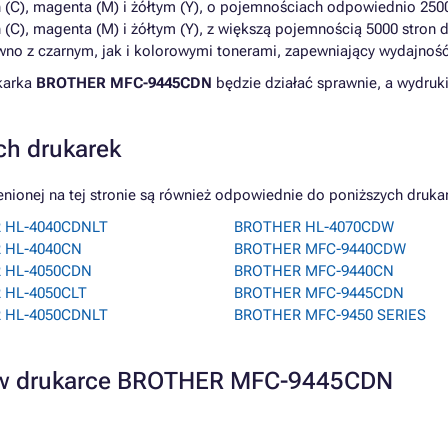
 (C), magenta (M) i żółtym (Y), o pojemnościach odpowiednio 2500 
(C), magenta (M) i żółtym (Y), z większą pojemnością 5000 stron d
wno z czarnym, jak i kolorowymi tonerami, zapewniający wydajność
ukarka
BROTHER MFC-9445CDN
będzie działać sprawnie, a wydruki
ch drukarek
nej na tej stronie są również odpowiednie do poniższych druka
 HL-4040CDNLT
BROTHER HL-4070CDW
 HL-4040CN
BROTHER MFC-9440CDW
 HL-4050CDN
BROTHER MFC-9440CN
 HL-4050CLT
BROTHER MFC-9445CDN
 HL-4050CDNLT
BROTHER MFC-9450 SERIES
ra w drukarce BROTHER MFC-9445CDN