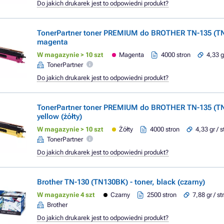
Do jakich drukarek jest to odpowiedni produkt?
TonerPartner toner PREMIUM do BROTHER TN-135 (T
magenta
W magazynie > 10 szt
Magenta
4000 stron
4,33 g
TonerPartner
Do jakich drukarek jest to odpowiedni produkt?
TonerPartner toner PREMIUM do BROTHER TN-135 (T
yellow (żółty)
W magazynie > 10 szt
Żółty
4000 stron
4,33 gr / 
TonerPartner
Do jakich drukarek jest to odpowiedni produkt?
Brother TN-130 (TN130BK) - toner, black (czarny)
W magazynie 4 szt
Czarny
2500 stron
7,88 gr / s
Brother
Do jakich drukarek jest to odpowiedni produkt?