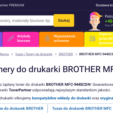
Partner PREMIUM
Dostawa t
Potr
Szukaj
+48
Pon-P
Higiena +
Artykuły
Wyposażenie
gospoda
biurowe
ochronne
domowe
główna
Tusze i Tonery do drukarek
BROTHER
BROTHER MFC-9445C
nery do drukarki BROTHER 
z żądany toner do drukarki
BROTHER MFC-9445CDN
! Gwarantowan
karki
TonerPartner
odpowiadają najwyższym standardom jakości.
 drukarki oferujemy
kompatybilne wkłady do drukarki
oraz
orygin
ze do drukarek BROTHER
Tusze do drukarek BROTHER MFC