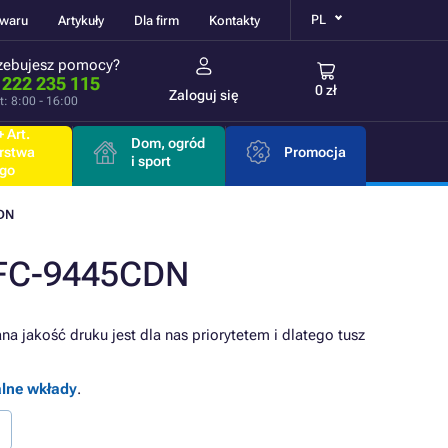
PL
owaru
Artykuły
Dla firm
Kontakty
zebujesz pomocy?
 222 235 115
0 zł
Zaloguj się
t: 8:00 - 16:00
 Art.
Dom, ogród
rstwa
Promocja
i sport
go
DN
MFC-9445CDN
a jakość druku jest dla nas priorytetem i dlatego tusz
alne wkłady
.