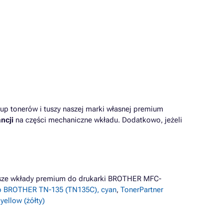
up tonerów i tuszy naszej marki własnej premium
ncji
na części mechaniczne wkładu. Dodatkowo, jeżeli
iższe wkłady premium do drukarki BROTHER MFC-
o BROTHER TN-135 (TN135C), cyan
,
TonerPartner
ellow (żółty)