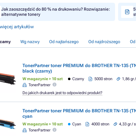
Jak zaoszczędzić do 80 % na drukowaniu? Rozwiązanie:
5
alternatywne tonery
s
więcej artykułów
ecamy
Wg nazwy
Od najtańszego
Od najdroższego
Od
TonerPartner toner PREMIUM do BROTHER TN-135 (T
black (czarny)
W magazynie > 10 szt
Czarny
5000 stron
1,86 gr 
TonerPartner
Do jakich drukarek jest to odpowiedni produkt?
TonerPartner toner PREMIUM do BROTHER TN-135 (T
cyan
W magazynie > 10 szt
Cyan
4000 stron
4,33 gr / 
TonerPartner