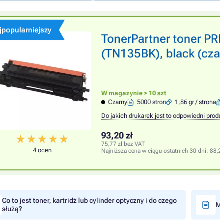
jpopularniejszy
TonerPartner toner 
(TN135BK), black (cza
W magazynie > 10 szt
Czarny
5000 stron
1,86 gr / strona
Do jakich drukarek jest to odpowiedni prod
93,20 zł
75,77 zł bez VAT
4 ocen
Najniższa cena w ciągu ostatnich 30 dni:
88,
Co to jest toner, kartridż lub cylinder optyczny i do czego
M
służą?