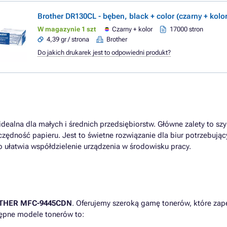
Brother DR130CL - bęben, black + color (czarny + kolor
W magazynie 1 szt
Czarny + kolor
17000 stron
4,39 gr / strona
Brother
Do jakich drukarek jest to odpowiedni produkt?
dealna dla małych i średnich przedsiębiorstw. Główne zalety to s
zędność papieru. Jest to świetne rozwiązanie dla biur potrzebują
o ułatwia współdzielenie urządzenia w środowisku pracy.
THER MFC-9445CDN
. Oferujemy szeroką gamę tonerów, które zap
ępne modele tonerów to: