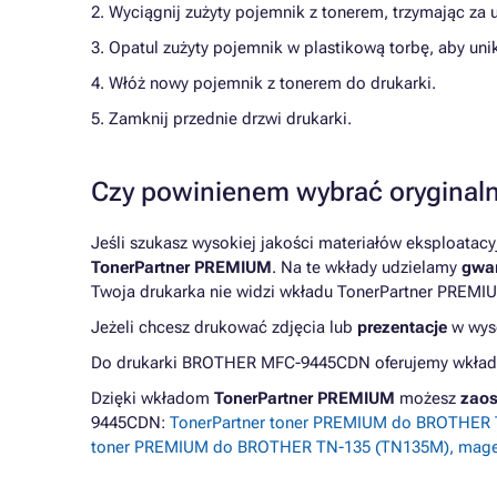
2. Wyciągnij zużyty pojemnik z tonerem, trzymając za 
3. Opatul zużyty pojemnik w plastikową torbę, aby unik
4. Włóż nowy pojemnik z tonerem do drukarki.
5. Zamknij przednie drzwi drukarki.
Czy powinienem wybrać oryginaln
Jeśli szukasz wysokiej jakości materiałów eksploatac
TonerPartner PREMIUM
. Na te wkłady udzielamy
gwar
Twoja drukarka nie widzi wkładu TonerPartner PREMIU
Jeżeli chcesz drukować zdjęcia lub
prezentacje
w wyso
Do drukarki BROTHER MFC-9445CDN oferujemy wkłady 
Dzięki wkładom
TonerPartner PREMIUM
możesz
zaos
9445CDN:
TonerPartner toner PREMIUM do BROTHER T
toner PREMIUM do BROTHER TN-135 (TN135M), mag