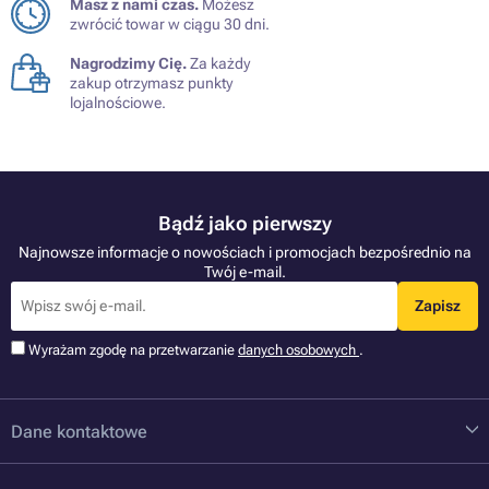
Masz z nami czas.
Możesz
zwrócić towar w ciągu 30 dni.
Nagrodzimy Cię.
Za każdy
zakup otrzymasz punkty
lojalnościowe.
Bądź jako pierwszy
Najnowsze informacje o nowościach i promocjach bezpośrednio na
Twój e-mail.
Zapisz
Wyrażam zgodę na przetwarzanie
danych osobowych
.
Dane kontaktowe