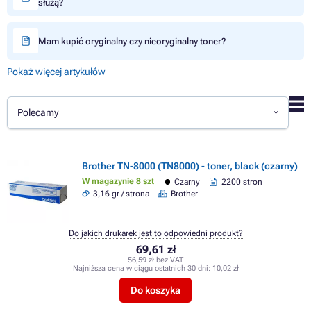
służą?
Mam kupić oryginalny czy nieoryginalny toner?
Pokaż więcej artykułów
Polecamy
Brother TN-8000 (TN8000) - toner, black (czarny)
W magazynie 8 szt
Czarny
2200 stron
3,16 gr / strona
Brother
Do jakich drukarek jest to odpowiedni produkt?
69,61 zł
56,59 zł bez VAT
Najniższa cena w ciągu ostatnich 30 dni:
10,02 zł
Do koszyka