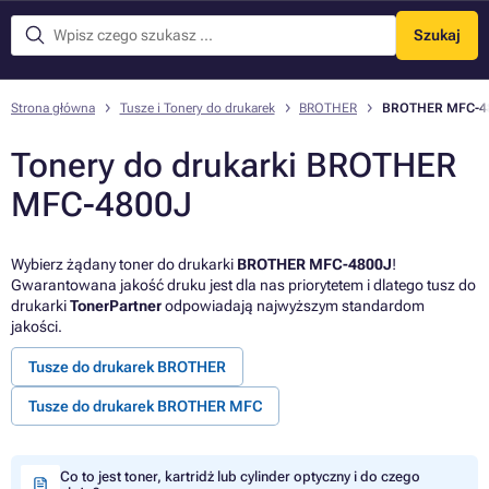
Szukaj
Menu
Strona główna
Tusze i Tonery do drukarek
BROTHER
BROTHER MFC-4
Tonery do drukarki BROTHER
MFC-4800J
Wybierz żądany toner do drukarki
BROTHER MFC-4800J
!
Gwarantowana jakość druku jest dla nas priorytetem i dlatego tusz do
drukarki
TonerPartner
odpowiadają najwyższym standardom
jakości.
Tusze do drukarek BROTHER
Tusze do drukarek BROTHER MFC
Co to jest toner, kartridż lub cylinder optyczny i do czego