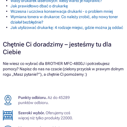
Wady drukarek laserowych: kiedy warto je naprawić?
Jak prawidłowo dbać o drukarkę
Wczesna i uczciwa konserwacja drukarki - o problem mniej
Wymiana tonera w drukarce: Co należy zrobić, aby nowy toner
działał bezbłędnie?
Jak utylizować drukarkę: 4 rodzaje miejsc, gdzie można ją oddać
Chętnie Ci doradzimy – jesteśmy tu dla
Ciebie
Nie wiesz co wybrać dla BROTHER MFC-4800J i potrzebujesz
pomocy? Napisz do nas na czacie (zielony przycisk w prawym dolnym
rogu „Masz pytanie?”), a chętnie Ci pomożemy :)
Punkty odbioru.
Aż do 45289
punktów odbioru.
Szeroki wybór.
Oferujemy coś
więcej niż tylko produkty 22000.