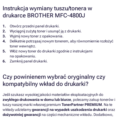
Instrukcja wymiany tuszu/tonera w
drukarce BROTHER MFC-4800J
Otwórz przedni panel drukarki.
Wyciągnij zużytą toner i usunąć ją z drukarki.
Wyjmij nowy toner z opakowania.
Delikatnie potrząsaj nowym tonerem, aby równomiernie rozłożyć
toner wewnątrz.
Włóż nowy toner do drukarki zgodnie z instrukcjami
na opakowaniu.
Zamknij panel drukarki.
Czy powinienem wybrać oryginalny czy
kompatybilny wkład do drukarki?
Jeśli szukasz wysokiej jakości materiałów eksploatacyjnych do
zwykłego drukowania w domu lub biurze
, polecamy zakup tonerów i
tuszy naszej marki własnej premium
TonerPartner PREMIUM
. Na te
wkłady udzielamy
gwarancji na wypadek uszkodzenia drukarki
oraz
dożywotniej gwarancji
na części mechaniczne wkładu. Dodatkowo,