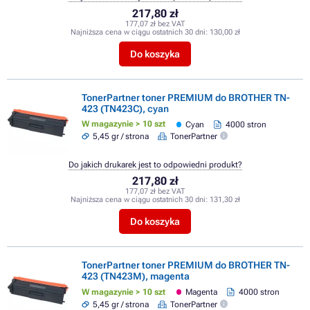
217,80 zł
177,07 zł bez VAT
Najniższa cena w ciągu ostatnich 30 dni:
130,00 zł
Do koszyka
TonerPartner toner PREMIUM do BROTHER TN-
423 (TN423C), cyan
W magazynie > 10 szt
Cyan
4000 stron
5,45 gr / strona
TonerPartner
Do jakich drukarek jest to odpowiedni produkt?
217,80 zł
177,07 zł bez VAT
Najniższa cena w ciągu ostatnich 30 dni:
131,30 zł
Do koszyka
TonerPartner toner PREMIUM do BROTHER TN-
423 (TN423M), magenta
W magazynie > 10 szt
Magenta
4000 stron
5,45 gr / strona
TonerPartner