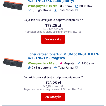
421 (TN421BK), black (czarny)
W magazynie > 10 szt
Czarny
3000 stron
5,78 gr / strona
TonerPartner
Do jakich drukarek jest to odpowiedni produkt?
173,25 zł
140,85 zł bez VAT
Najniższa cena w ciągu ostatnich 30 dni:
88,71 zł
Do koszyka
TonerPartner toner PREMIUM do BROTHER TN-
421 (TN421M), magenta
W magazynie > 10 szt
Magenta
1800 stron
9,63 gr / strona
TonerPartner
Do jakich drukarek jest to odpowiedni produkt?
173,25 zł
140,85 zł bez VAT
Najniższa cena w ciągu ostatnich 30 dni:
166,32 zł
Do koszyka