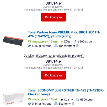
381,14 zł
309,87 zł bez VAT
Najniższa cena w ciągu ostatnich 30 dni:
124,89 zł
Do koszyka
TonerPartner toner PREMIUM do BROTHER TN-
426 (TN426Y), yellow (żółty)
W magazynie > 10 szt
Żółty
6500 stron
5,86 gr / strona
TonerPartner
Do jakich drukarek jest to odpowiedni produkt?
381,14 zł
309,87 zł bez VAT
Najniższa cena w ciągu ostatnich 30 dni:
124,89 zł
Do koszyka
Toner ECONOMY do BROTHER TN-423 (TN423BK),
black (czarny)
W magazynie > 10 szt
Czarny
6500 stron
0,84 gr / strona
Economy