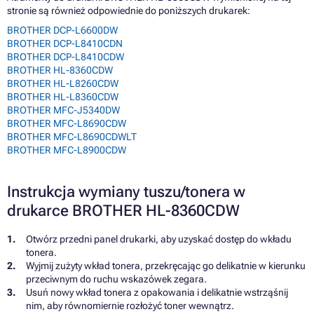
stronie są również odpowiednie do poniższych drukarek:
BROTHER DCP-L6600DW
BROTHER DCP-L8410CDN
BROTHER DCP-L8410CDW
BROTHER HL-8360CDW
BROTHER HL-L8260CDW
BROTHER HL-L8360CDW
BROTHER MFC-J5340DW
BROTHER MFC-L8690CDW
BROTHER MFC-L8690CDWLT
BROTHER MFC-L8900CDW
Instrukcja wymiany tuszu/tonera w
drukarce BROTHER HL-8360CDW
Otwórz przedni panel drukarki, aby uzyskać dostęp do wkładu
tonera.
Wyjmij zużyty wkład tonera, przekręcając go delikatnie w kierunku
przeciwnym do ruchu wskazówek zegara.
Usuń nowy wkład tonera z opakowania i delikatnie wstrząśnij
nim, aby równomiernie rozłożyć toner wewnątrz.