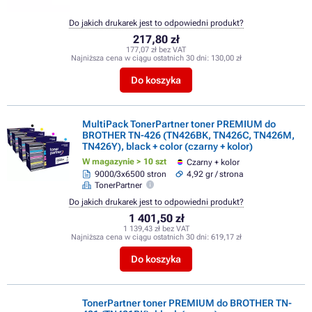
Do jakich drukarek jest to odpowiedni produkt?
217,80 zł
177,07 zł bez VAT
Najniższa cena w ciągu ostatnich 30 dni:
130,00 zł
Do koszyka
MultiPack TonerPartner toner PREMIUM do
BROTHER TN-426 (TN426BK, TN426C, TN426M,
TN426Y), black + color (czarny + kolor)
W magazynie > 10 szt
Czarny + kolor
9000/3x6500 stron
4,92 gr / strona
TonerPartner
Do jakich drukarek jest to odpowiedni produkt?
1 401,50 zł
1 139,43 zł bez VAT
Najniższa cena w ciągu ostatnich 30 dni:
619,17 zł
Do koszyka
TonerPartner toner PREMIUM do BROTHER TN-