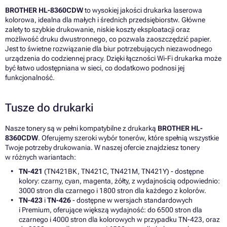
BROTHER HL-8360CDW
to wysokiej jakości drukarka laserowa
kolorowa, idealna dla małych i średnich przedsiębiorstw. Główne
zalety to szybkie drukowanie, niskie koszty eksploatacji oraz
możliwość druku dwustronnego, co pozwala zaoszczędzić papier.
Jest to świetne rozwiązanie dla biur potrzebujących niezawodnego
urządzenia do codziennej pracy. Dzięki łączności Wi-Fi drukarka może
być łatwo udostępniana w sieci, co dodatkowo podnosi jej
funkcjonalność.
Tusze do drukarki
Nasze tonery są w pełni kompatybilne z drukarką
BROTHER HL-
8360CDW
. Oferujemy szeroki wybór tonerów, które spełnią wszystkie
Twoje potrzeby drukowania. W naszej ofercie znajdziesz tonery
w różnych wariantach:
TN-421
(TN421BK, TN421C, TN421M, TN421Y) - dostępne
kolory: czarny, cyan, magenta, żółty, z wydajnością odpowiednio:
3000 stron dla czarnego i 1800 stron dla każdego z kolorów.
TN-423
i
TN-426
- dostępne w wersjach standardowych
i Premium, oferujące większą wydajność: do 6500 stron dla
czarnego i 4000 stron dla kolorowych w przypadku TN-423, oraz