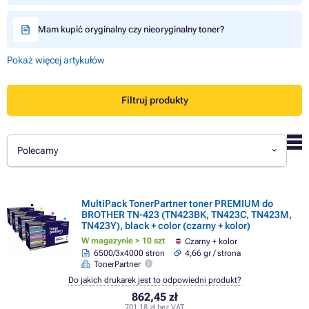
Mam kupić oryginalny czy nieoryginalny toner?
Pokaż więcej artykułów
Filtruj produkty
Polecamy
MultiPack TonerPartner toner PREMIUM do
BROTHER TN-423 (TN423BK, TN423C, TN423M,
TN423Y), black + color (czarny + kolor)
W magazynie > 10 szt
Czarny + kolor
6500/3x4000 stron
4,66 gr / strona
TonerPartner
Do jakich drukarek jest to odpowiedni produkt?
862,45 zł
701,18 zł bez VAT