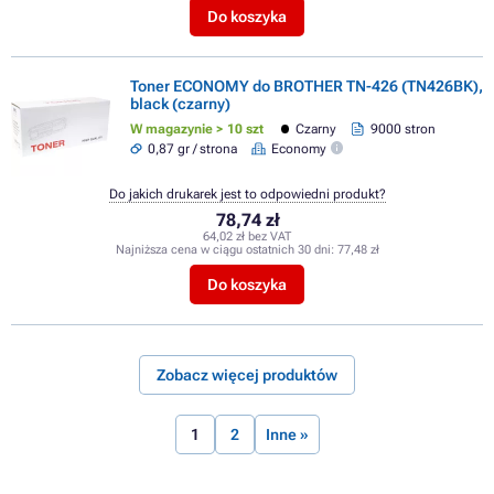
Do koszyka
Toner ECONOMY do BROTHER TN-426 (TN426BK),
black (czarny)
W magazynie > 10 szt
Czarny
9000 stron
0,87 gr / strona
Economy
Do jakich drukarek jest to odpowiedni produkt?
78,74 zł
64,02 zł bez VAT
Najniższa cena w ciągu ostatnich 30 dni:
77,48 zł
Do koszyka
Zobacz więcej produktów
1
2
Inne »