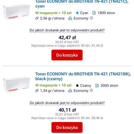
Toner ECONOMY do BROTHER TN-421 (TN421C),
cyan
W magazynie > 10 szt
Cyan
1800 stron
2,36 gr / strona
Economy
Do jakich drukarek jest to odpowiedni produkt?
42,47 zł
34,53 zł bez VAT
Najniższa cena w ciągu ostatnich 30 dni:
41,44 zł
Do koszyka
Toner ECONOMY do BROTHER TN-421 (TN421BK),
black (czarny)
W magazynie > 10 szt
Czarny
3000 stron
1,34 gr / strona
Economy
Do jakich drukarek jest to odpowiedni produkt?
40,11 zł
32,61 zł bez VAT
Najniższa cena w ciągu ostatnich 30 dni:
39,46 zł
Do koszyka