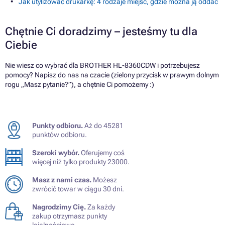
Jak utylizować drukarkę: 4 rodzaje miejsc, gdzie można ją oddać
Chętnie Ci doradzimy – jesteśmy tu dla
Ciebie
Nie wiesz co wybrać dla BROTHER HL-8360CDW i potrzebujesz
pomocy? Napisz do nas na czacie (zielony przycisk w prawym dolnym
rogu „Masz pytanie?”), a chętnie Ci pomożemy :)
Punkty odbioru.
Aż do 45281
punktów odbioru.
Szeroki wybór.
Oferujemy coś
więcej niż tylko produkty 23000.
Masz z nami czas.
Możesz
zwrócić towar w ciągu 30 dni.
Nagrodzimy Cię.
Za każdy
zakup otrzymasz punkty
lojalnościowe.