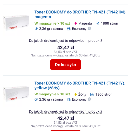
Toner ECONOMY do BROTHER TN-421 (TN421M),
magenta
W magazynie > 10 szt
Magenta
1800 stron
2,36 gr / strona
Economy
Do jakich drukarek jest to odpowiedni produkt?
42,47 zł
34,53 zł bez VAT
Najniższa cena w ciągu ostatnich 30 dni:
41,80 zł
Do koszyka
Toner ECONOMY do BROTHER TN-421 (TN421Y),
yellow (żółty)
W magazynie > 10 szt
Żółty
1800 stron
2,36 gr / strona
Economy
Do jakich drukarek jest to odpowiedni produkt?
42,47 zł
34,53 zł bez VAT
Najniższa cena w ciągu ostatnich 30 dni:
41,80 zł