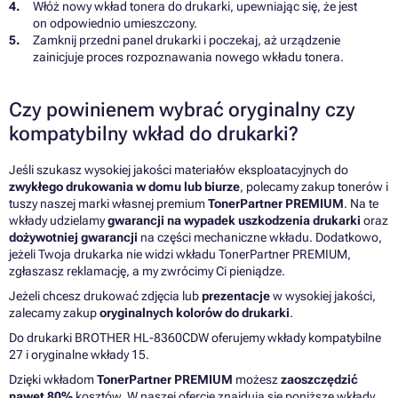
Włóż nowy wkład tonera do drukarki, upewniając się, że jest
on odpowiednio umieszczony.
Zamknij przedni panel drukarki i poczekaj, aż urządzenie
zainicjuje proces rozpoznawania nowego wkładu tonera.
Czy powinienem wybrać oryginalny czy
kompatybilny wkład do drukarki?
Jeśli szukasz wysokiej jakości materiałów eksploatacyjnych do
zwykłego drukowania w domu lub biurze
, polecamy zakup tonerów i
tuszy naszej marki własnej premium
TonerPartner PREMIUM
. Na te
wkłady udzielamy
gwarancji na wypadek uszkodzenia drukarki
oraz
dożywotniej gwarancji
na części mechaniczne wkładu. Dodatkowo,
jeżeli Twoja drukarka nie widzi wkładu TonerPartner PREMIUM,
zgłaszasz reklamację, a my zwrócimy Ci pieniądze.
Jeżeli chcesz drukować zdjęcia lub
prezentacje
w wysokiej jakości,
zalecamy zakup
oryginalnych kolorów do drukarki
.
Do drukarki BROTHER HL-8360CDW oferujemy wkłady kompatybilne
27 i oryginalne wkłady 15.
Dzięki wkładom
TonerPartner PREMIUM
możesz
zaoszczędzić
nawet 80%
kosztów. W naszej ofercie znajdują się poniższe wkłady