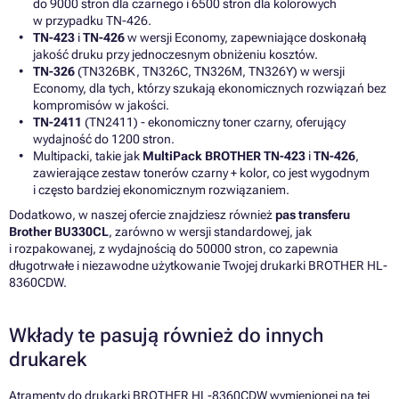
do 9000 stron dla czarnego i 6500 stron dla kolorowych
w przypadku TN-426.
TN-423
i
TN-426
w wersji Economy, zapewniające doskonałą
jakość druku przy jednoczesnym obniżeniu kosztów.
TN-326
(TN326BK, TN326C, TN326M, TN326Y) w wersji
Economy, dla tych, którzy szukają ekonomicznych rozwiązań bez
kompromisów w jakości.
TN-2411
(TN2411) - ekonomiczny toner czarny, oferujący
wydajność do 1200 stron.
Multipacki, takie jak
MultiPack BROTHER TN-423
i
TN-426
,
zawierające zestaw tonerów czarny + kolor, co jest wygodnym
i często bardziej ekonomicznym rozwiązaniem.
Dodatkowo, w naszej ofercie znajdziesz również
pas transferu
Brother BU330CL
, zarówno w wersji standardowej, jak
i rozpakowanej, z wydajnością do 50000 stron, co zapewnia
długotrwałe i niezawodne użytkowanie Twojej drukarki BROTHER HL-
8360CDW.
Wkłady te pasują również do innych
drukarek
Atramenty do drukarki BROTHER HL-8360CDW wymienionej na tej