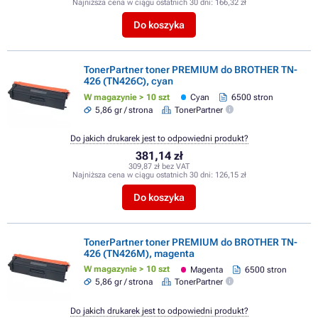
Najniższa cena w ciągu ostatnich 30 dni:
166,32 zł
Do koszyka
TonerPartner toner PREMIUM do BROTHER TN-
426 (TN426C), cyan
W magazynie > 10 szt
Cyan
6500 stron
5,86 gr / strona
TonerPartner
Do jakich drukarek jest to odpowiedni produkt?
381,14 zł
309,87 zł bez VAT
Najniższa cena w ciągu ostatnich 30 dni:
126,15 zł
Do koszyka
TonerPartner toner PREMIUM do BROTHER TN-
426 (TN426M), magenta
W magazynie > 10 szt
Magenta
6500 stron
5,86 gr / strona
TonerPartner
Do jakich drukarek jest to odpowiedni produkt?