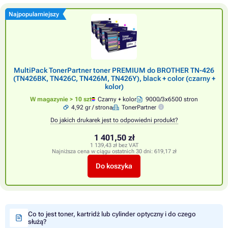
Najpopularniejszy
MultiPack TonerPartner toner PREMIUM do BROTHER TN-426
(TN426BK, TN426C, TN426M, TN426Y), black + color (czarny +
kolor)
W magazynie > 10 szt
Czarny + kolor
9000/3x6500 stron
4,92 gr / strona
TonerPartner
Do jakich drukarek jest to odpowiedni produkt?
1 401,50 zł
1 139,43 zł bez VAT
Najniższa cena w ciągu ostatnich 30 dni:
619,17 zł
Do koszyka
Co to jest toner, kartridż lub cylinder optyczny i do czego
służą?