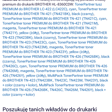
premium do drukarki BROTHER HL-8360CDW:
TonerPartner tusz
PREMIUM do BROTHER LC-422 (LC422C), cyan
,
TonerPartner toner
PREMIUM do BROTHER TN-421 (TN421BK), black (czarny)
,
TonerPartner toner PREMIUM do BROTHER TN-421 (TN421C), cyan
,
TonerPartner toner PREMIUM do BROTHER TN-421 (TN421M),
magenta
,
TonerPartner toner PREMIUM do BROTHER TN-421
(TN421Y), yellow (żółty)
,
TonerPartner toner PREMIUM do BROTHER
TN-423 (TN423BK), black (czarny)
,
TonerPartner toner PREMIUM do
BROTHER TN-423 (TN423C), cyan
,
TonerPartner toner PREMIUM do
BROTHER TN-423 (TN423M), magenta
,
TonerPartner toner
PREMIUM do BROTHER TN-423 (TN423Y), yellow (żółty)
,
TonerPartner toner PREMIUM do BROTHER TN-426 (TN426BK), black
(czarny)
,
TonerPartner toner PREMIUM do BROTHER TN-426
(TN426C), cyan
,
TonerPartner toner PREMIUM do BROTHER TN-426
(TN426M), magenta
,
TonerPartner toner PREMIUM do BROTHER TN-
426 (TN426Y), yellow (żółty)
,
MultiPack TonerPartner toner PREMIUM
do BROTHER TN-423 (TN423BK, TN423C, TN423M, TN423Y), black
+ color (czarny + kolor)
,
MultiPack TonerPartner toner PREMIUM do
BROTHER TN-426 (TN426BK, TN426C, TN426M, TN426Y), black +
color (czarny + kolor)
Poszukuję tanich wkładów do drukarki