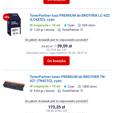
TonerPartner tusz PREMIUM do BROTHER LC-422
- 28%
(LC422C), cyan
W magazynie > 10 szt
Cyan
550 stron
7,20 gr / strona
TonerPartner
Do jakich drukarek jest to odpowiedni produkt?
39,59 zł
54,82 zł
32,19 zł bez VAT
Najniższa cena w ciągu ostatnich 30 dni:
38,01 zł
Do koszyka
TonerPartner toner PREMIUM do BROTHER TN-
421 (TN421C), cyan
W magazynie > 10 szt
Cyan
1800 stron
9,63 gr / strona
TonerPartner
Do jakich drukarek jest to odpowiedni produkt?
173,25 zł
140,85 zł bez VAT