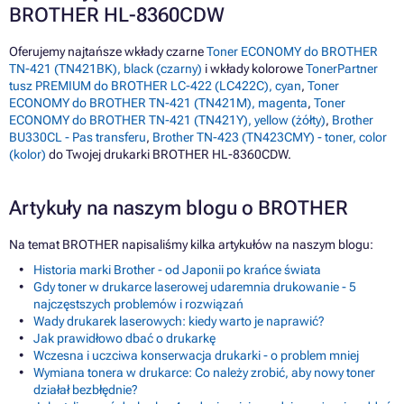
BROTHER HL-8360CDW
Oferujemy najtańsze wkłady czarne
Toner ECONOMY do BROTHER
TN-421 (TN421BK), black (czarny)
i wkłady kolorowe
TonerPartner
tusz PREMIUM do BROTHER LC-422 (LC422C), cyan
,
Toner
ECONOMY do BROTHER TN-421 (TN421M), magenta
,
Toner
ECONOMY do BROTHER TN-421 (TN421Y), yellow (żółty)
,
Brother
BU330CL - Pas transferu
,
Brother TN-423 (TN423CMY) - toner, color
(kolor)
do Twojej drukarki BROTHER HL-8360CDW.
Artykuły na naszym blogu o BROTHER
Na temat BROTHER napisaliśmy kilka artykułów na naszym blogu:
Historia marki Brother - od Japonii po krańce świata
Gdy toner w drukarce laserowej udaremnia drukowanie - 5
najczęstszych problemów i rozwiązań
Wady drukarek laserowych: kiedy warto je naprawić?
Jak prawidłowo dbać o drukarkę
Wczesna i uczciwa konserwacja drukarki - o problem mniej
Wymiana tonera w drukarce: Co należy zrobić, aby nowy toner
działał bezbłędnie?