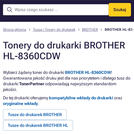
Szukaj
Menu
Strona główna
Tusze i Tonery do drukarek
BROTHER
BROTHER HL-83
Tonery do drukarki BROTHER
HL-8360CDW
Wybierz żądany toner do drukarki
BROTHER HL-8360CDW
!
Gwarantowana jakość druku jest dla nas priorytetem i dlatego tusz do
drukarki
TonerPartner
odpowiadają najwyższym standardom
jakości.
Do tej drukarki oferujemy
kompatybilne wkłady do drukarki
oraz
oryginalne wkłady
.
Tusze do drukarek BROTHER
Tusze do drukarek BROTHER HL