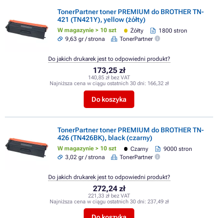
TonerPartner toner PREMIUM do BROTHER TN-
421 (TN421Y), yellow (żółty)
W magazynie > 10 szt
Żółty
1800 stron
9,63 gr / strona
TonerPartner
Do jakich drukarek jest to odpowiedni produkt?
173,25 zł
140,85 zł bez VAT
Najniższa cena w ciągu ostatnich 30 dni:
166,32 zł
Do koszyka
TonerPartner toner PREMIUM do BROTHER TN-
426 (TN426BK), black (czarny)
W magazynie > 10 szt
Czarny
9000 stron
3,02 gr / strona
TonerPartner
Do jakich drukarek jest to odpowiedni produkt?
272,24 zł
221,33 zł bez VAT
Najniższa cena w ciągu ostatnich 30 dni:
237,49 zł
Do koszyka