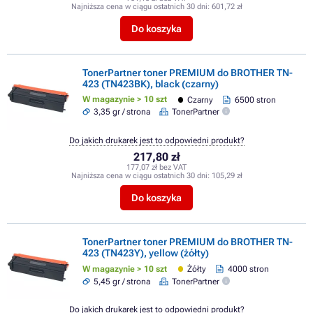
Najniższa cena w ciągu ostatnich 30 dni:
601,72 zł
Do koszyka
TonerPartner toner PREMIUM do BROTHER TN-
423 (TN423BK), black (czarny)
W magazynie > 10 szt
Czarny
6500 stron
3,35 gr / strona
TonerPartner
Do jakich drukarek jest to odpowiedni produkt?
217,80 zł
177,07 zł bez VAT
Najniższa cena w ciągu ostatnich 30 dni:
105,29 zł
Do koszyka
TonerPartner toner PREMIUM do BROTHER TN-
423 (TN423Y), yellow (żółty)
W magazynie > 10 szt
Żółty
4000 stron
5,45 gr / strona
TonerPartner
Do jakich drukarek jest to odpowiedni produkt?