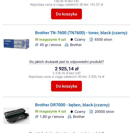
136,45 zł bez VAT
Najniższa cena w ciągu ostatnich 30 dni:
141,57 zł
Do koszyka
Brother TN-7600 (TN7600) - toner, black (czarny)
W magazynie 9 szt
Czarny
6500 stron
45 gr / strona
Brother
Do jakich drukarek jest to odpowiedni produkt?
2 925,14 zł
2 378,16 zł bez VAT
Najniższa cena w ciągu ostatnich 30 dni:
2 925,14 zł
Do koszyka
Brother DR7000 - bęben, black (czarny)
W magazynie 4 szt
Czarny
20000 stron
1,80 gr / strona
Brother