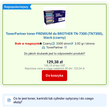
Najpopularniejszy
TonerPartner toner PREMIUM do BROTHER TN-7300 (TN7300),
black (czarny)
Brak w magazynie
Czarny
3300 stron
3,92 gr / strona
TonerPartner
Do jakich drukarek jest to odpowiedni produkt?
129,38 zł
105,19 zł bez VAT
Najniższa cena w ciągu ostatnich 30 dni:
122,54 zł
Do koszyka
Co to jest toner, kartridż lub cylinder optyczny i do czego
służą?