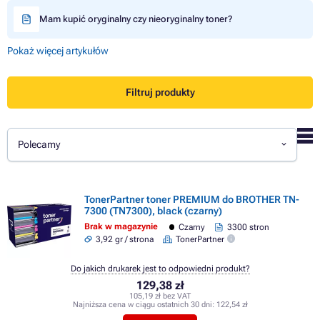
Mam kupić oryginalny czy nieoryginalny toner?
Pokaż więcej artykułów
Filtruj produkty
Polecamy
TonerPartner toner PREMIUM do BROTHER TN-
7300 (TN7300), black (czarny)
Brak w magazynie
Czarny
3300 stron
3,92 gr / strona
TonerPartner
Do jakich drukarek jest to odpowiedni produkt?
129,38 zł
105,19 zł bez VAT
Najniższa cena w ciągu ostatnich 30 dni:
122,54 zł