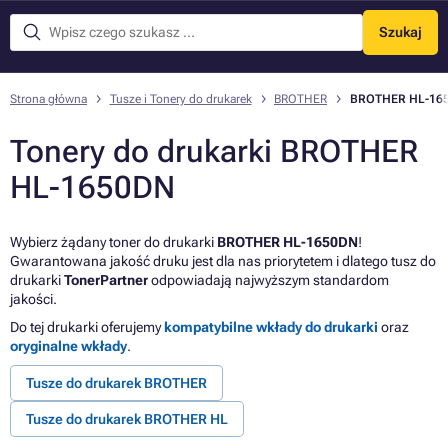
Szukaj
Menu
Strona główna
Tusze i Tonery do drukarek
BROTHER
BROTHER HL-16
Tonery do drukarki BROTHER
HL-1650DN
Wybierz żądany toner do drukarki
BROTHER HL-1650DN
!
Gwarantowana jakość druku jest dla nas priorytetem i dlatego tusz do
drukarki
TonerPartner
odpowiadają najwyższym standardom
jakości.
Do tej drukarki oferujemy
kompatybilne wkłady do drukarki
oraz
oryginalne wkłady
.
Tusze do drukarek BROTHER
Tusze do drukarek BROTHER HL