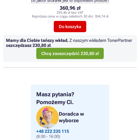
Do jakich drukarek jest to odpowiedni produkt?
360,96 zł
293,46 zł bez VAT
Najniższa cena w ciągu ostatnich 30 dni:
304,74 zł
Do koszyka
Mamy dla Ciebie tańszy wkład.
Z naszym wkładem TonerPartner
oszczędzasz
230,80 zł
.
Chcę zaoszczędzić 230,80 zł
Masz pytania?
Pomożemy Ci.
Doradca w
wyborze
+48 222 235 115
(8:00 - 16:00)