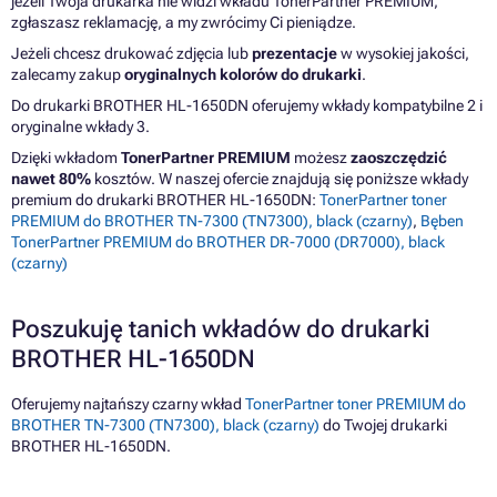
jeżeli Twoja drukarka nie widzi wkładu TonerPartner PREMIUM,
zgłaszasz reklamację, a my zwrócimy Ci pieniądze.
Jeżeli chcesz drukować zdjęcia lub
prezentacje
w wysokiej jakości,
zalecamy zakup
oryginalnych kolorów do drukarki
.
Do drukarki BROTHER HL-1650DN oferujemy wkłady kompatybilne 2 i
oryginalne wkłady 3.
Dzięki wkładom
TonerPartner PREMIUM
możesz
zaoszczędzić
nawet 80%
kosztów. W naszej ofercie znajdują się poniższe wkłady
premium do drukarki BROTHER HL-1650DN:
TonerPartner toner
PREMIUM do BROTHER TN-7300 (TN7300), black (czarny)
,
Bęben
TonerPartner PREMIUM do BROTHER DR-7000 (DR7000), black
(czarny)
Poszukuję tanich wkładów do drukarki
BROTHER HL-1650DN
Oferujemy najtańszy czarny wkład
TonerPartner toner PREMIUM do
BROTHER TN-7300 (TN7300), black (czarny)
do Twojej drukarki
BROTHER HL-1650DN.