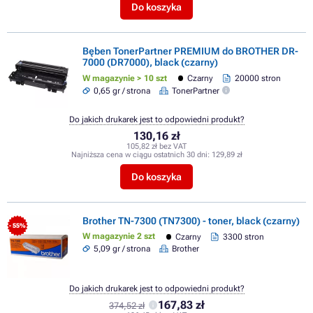
Do koszyka
Bęben TonerPartner PREMIUM do BROTHER DR-
7000 (DR7000), black (czarny)
W magazynie > 10 szt
Czarny
20000 stron
0,65 gr / strona
TonerPartner
Do jakich drukarek jest to odpowiedni produkt?
130,16 zł
105,82 zł bez VAT
Najniższa cena w ciągu ostatnich 30 dni:
129,89 zł
Do koszyka
Brother TN-7300 (TN7300) - toner, black (czarny)
- 55%
W magazynie 2 szt
Czarny
3300 stron
5,09 gr / strona
Brother
Do jakich drukarek jest to odpowiedni produkt?
167,83 zł
374,52 zł