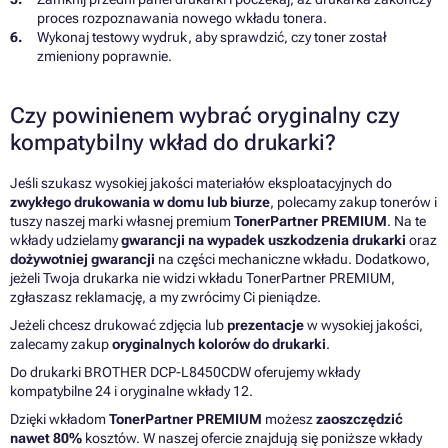
proces rozpoznawania nowego wkładu tonera.
Wykonaj testowy wydruk, aby sprawdzić, czy toner został
zmieniony poprawnie.
Czy powinienem wybrać oryginalny czy
kompatybilny wkład do drukarki?
Jeśli szukasz wysokiej jakości materiałów eksploatacyjnych do
zwykłego drukowania w domu lub biurze
, polecamy zakup tonerów i
tuszy naszej marki własnej premium
TonerPartner PREMIUM
. Na te
wkłady udzielamy
gwarancji na wypadek uszkodzenia drukarki
oraz
dożywotniej gwarancji
na części mechaniczne wkładu. Dodatkowo,
jeżeli Twoja drukarka nie widzi wkładu TonerPartner PREMIUM,
zgłaszasz reklamację, a my zwrócimy Ci pieniądze.
Jeżeli chcesz drukować zdjęcia lub
prezentacje
w wysokiej jakości,
zalecamy zakup
oryginalnych kolorów do drukarki
.
Do drukarki BROTHER DCP-L8450CDW oferujemy wkłady
kompatybilne 24 i oryginalne wkłady 12.
Dzięki wkładom
TonerPartner PREMIUM
możesz
zaoszczędzić
nawet 80%
kosztów. W naszej ofercie znajdują się poniższe wkłady