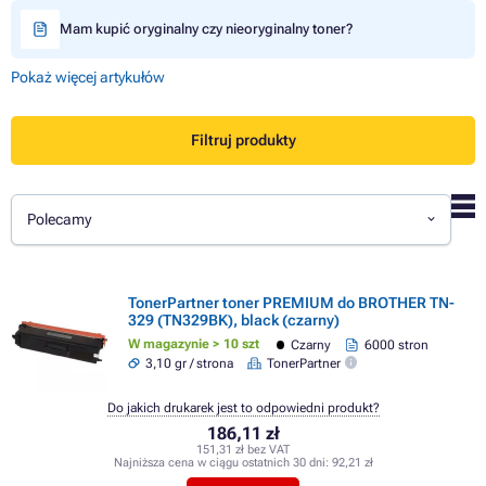
Mam kupić oryginalny czy nieoryginalny toner?
Pokaż więcej artykułów
Filtruj produkty
Polecamy
TonerPartner toner PREMIUM do BROTHER TN-
329 (TN329BK), black (czarny)
W magazynie > 10 szt
Czarny
6000 stron
3,10 gr / strona
TonerPartner
Do jakich drukarek jest to odpowiedni produkt?
186,11 zł
151,31 zł bez VAT
Najniższa cena w ciągu ostatnich 30 dni:
92,21 zł