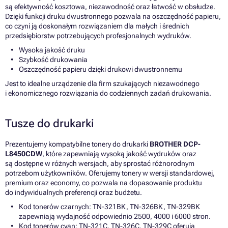
są efektywność kosztowa, niezawodność oraz łatwość w obsłudze.
Dzięki funkcji druku dwustronnego pozwala na oszczędność papieru,
co czyni ją doskonałym rozwiązaniem dla małych i średnich
przedsiębiorstw potrzebujących profesjonalnych wydruków.
Wysoka jakość druku
Szybkość drukowania
Oszczędność papieru dzięki drukowi dwustronnemu
Jest to idealne urządzenie dla firm szukających niezawodnego
i ekonomicznego rozwiązania do codziennych zadań drukowania.
Tusze do drukarki
Prezentujemy kompatybilne tonery do drukarki
BROTHER DCP-
L8450CDW
, które zapewniają wysoką jakość wydruków oraz
są dostępne w różnych wersjach, aby sprostać różnorodnym
potrzebom użytkowników. Oferujemy tonery w wersji standardowej,
premium oraz economy, co pozwala na dopasowanie produktu
do indywidualnych preferencji oraz budżetu.
Kod tonerów czarnych: TN-321BK, TN-326BK, TN-329BK
zapewniają wydajność odpowiednio 2500, 4000 i 6000 stron.
Kod tonerów cyan: TN-321C, TN-326C, TN-329C oferują