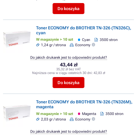
Do koszyka
Toner ECONOMY do BROTHER TN-326 (TN326C),
cyan
W magazynie > 10 szt
Cyan
3500 stron
1,24 gr / strona
Economy
Do jakich drukarek jest to odpowiedni produkt?
43,44 zł
35,32 zł bez VAT
Najniższa cena w ciągu ostatnich 30 dni:
42,83 zł
Do koszyka
Toner ECONOMY do BROTHER TN-326 (TN326M),
magenta
W magazynie > 10 szt
Magenta
3500 stron
2,03 gr / strona
Economy
Do jakich drukarek jest to odpowiedni produkt?