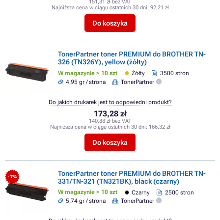
151,31 zł bez VAT
Najniższa cena w ciągu ostatnich 30 dni:
92,21 zł
Do koszyka
TonerPartner toner PREMIUM do BROTHER TN-
326 (TN326Y), yellow (żółty)
W magazynie > 10 szt
Żółty
3500 stron
4,95 gr / strona
TonerPartner
Do jakich drukarek jest to odpowiedni produkt?
173,28 zł
140,88 zł bez VAT
Najniższa cena w ciągu ostatnich 30 dni:
166,32 zł
Do koszyka
TonerPartner toner PREMIUM do BROTHER TN-
- 7%
331/TN-321 (TN321BK), black (czarny)
W magazynie > 10 szt
Czarny
2500 stron
5,74 gr / strona
TonerPartner