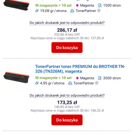
W magazynie > 10 szt
Magenta
1500 stron
19,08 gr / strona
TonerPartner
Do jakich drukarek jest to odpowiedni produkt?
286,17 zł
232,66 zł bez VAT
Najniższa cena w ciągu ostatnich 30 dni:
137,80 zł
Do koszyka
TonerPartner toner PREMIUM do BROTHER TN-
326 (TN326M), magenta
W magazynie > 10 szt
Magenta
3500 stron
4,95 gr / strona
TonerPartner
Do jakich drukarek jest to odpowiedni produkt?
173,25 zł
140,85 zł bez VAT
Najniższa cena w ciągu ostatnich 30 dni:
166,32 zł
Do koszyka