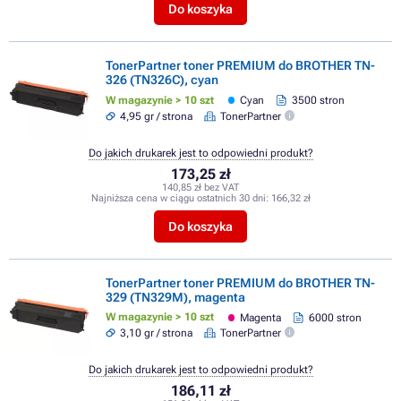
Do koszyka
TonerPartner toner PREMIUM do BROTHER TN-
326 (TN326C), cyan
W magazynie > 10 szt
Cyan
3500 stron
4,95 gr / strona
TonerPartner
Do jakich drukarek jest to odpowiedni produkt?
173,25 zł
140,85 zł bez VAT
Najniższa cena w ciągu ostatnich 30 dni:
166,32 zł
Do koszyka
TonerPartner toner PREMIUM do BROTHER TN-
329 (TN329M), magenta
W magazynie > 10 szt
Magenta
6000 stron
3,10 gr / strona
TonerPartner
Do jakich drukarek jest to odpowiedni produkt?
186,11 zł