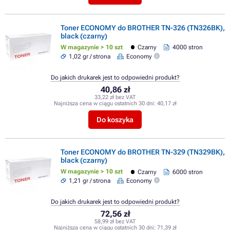
Toner ECONOMY do BROTHER TN-326 (TN326BK),
black (czarny)
W magazynie > 10 szt
Czarny
4000 stron
1,02 gr / strona
Economy
Do jakich drukarek jest to odpowiedni produkt?
40,86 zł
33,22 zł bez VAT
Najniższa cena w ciągu ostatnich 30 dni:
40,17 zł
Do koszyka
Toner ECONOMY do BROTHER TN-329 (TN329BK),
black (czarny)
W magazynie > 10 szt
Czarny
6000 stron
1,21 gr / strona
Economy
Do jakich drukarek jest to odpowiedni produkt?
72,56 zł
58,99 zł bez VAT
Najniższa cena w ciągu ostatnich 30 dni:
71,39 zł