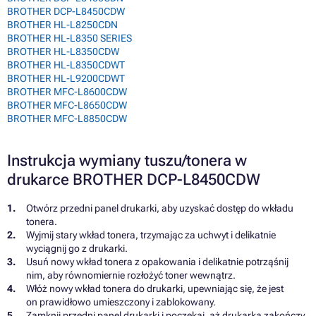
BROTHER DCP-L8450CDW
BROTHER HL-L8250CDN
BROTHER HL-L8350 SERIES
BROTHER HL-L8350CDW
BROTHER HL-L8350CDWT
BROTHER HL-L9200CDWT
BROTHER MFC-L8600CDW
BROTHER MFC-L8650CDW
BROTHER MFC-L8850CDW
Instrukcja wymiany tuszu/tonera w
drukarce BROTHER DCP-L8450CDW
Otwórz przedni panel drukarki, aby uzyskać dostęp do wkładu
tonera.
Wyjmij stary wkład tonera, trzymając za uchwyt i delikatnie
wyciągnij go z drukarki.
Usuń nowy wkład tonera z opakowania i delikatnie potrząśnij
nim, aby równomiernie rozłożyć toner wewnątrz.
Włóż nowy wkład tonera do drukarki, upewniając się, że jest
on prawidłowo umieszczony i zablokowany.
Zamknij przedni panel drukarki i poczekaj, aż drukarka zakończy