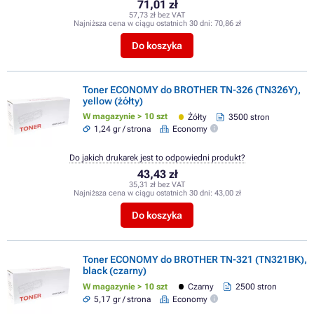
71,01 zł
57,73 zł bez VAT
Najniższa cena w ciągu ostatnich 30 dni:
70,86 zł
Do koszyka
Toner ECONOMY do BROTHER TN-326 (TN326Y),
yellow (żółty)
W magazynie > 10 szt
Żółty
3500 stron
1,24 gr / strona
Economy
Do jakich drukarek jest to odpowiedni produkt?
43,43 zł
35,31 zł bez VAT
Najniższa cena w ciągu ostatnich 30 dni:
43,00 zł
Do koszyka
Toner ECONOMY do BROTHER TN-321 (TN321BK),
black (czarny)
W magazynie > 10 szt
Czarny
2500 stron
5,17 gr / strona
Economy