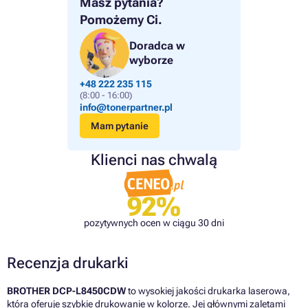
Masz pytania?
Pomożemy Ci.
Doradca w
wyborze
+48 222 235 115
(8:00 - 16:00)
info@tonerpartner.pl
Mam pytanie
Klienci nas chwalą
92%
pozytywnych ocen w ciągu 30 dni
Recenzja drukarki
BROTHER DCP-L8450CDW
to wysokiej jakości drukarka laserowa,
która oferuje szybkie drukowanie w kolorze. Jej głównymi zaletami