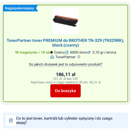
Najpopularniejszy
TonerPartner toner PREMIUM do BROTHER TN-329 (TN329BK),
black (czarny)
W magazynie > 10 szt
Czarny
6000 stron
3,10 gr / strona
TonerPartner
Do jakich drukarek jest to odpowiedni produkt?
186,11 zł
151,31 zł bez VAT
Najniższa cena w ciągu ostatnich 30 dni:
92,21 zł
Do koszyka
Co to jest toner, kartridż lub cylinder optyczny i do czego
służą?