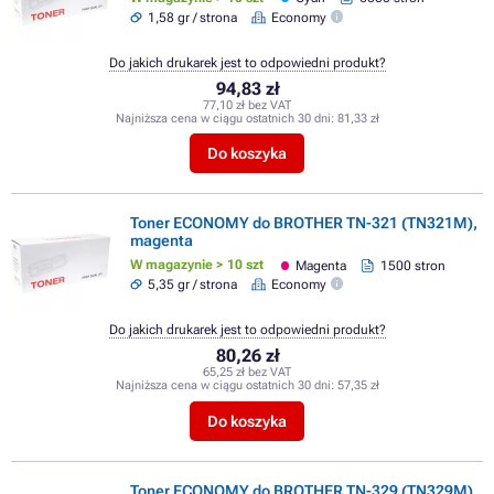
1,58 gr / strona
Economy
Do jakich drukarek jest to odpowiedni produkt?
94,83 zł
77,10 zł bez VAT
Najniższa cena w ciągu ostatnich 30 dni:
81,33 zł
Do koszyka
Toner ECONOMY do BROTHER TN-321 (TN321M),
magenta
W magazynie > 10 szt
Magenta
1500 stron
5,35 gr / strona
Economy
Do jakich drukarek jest to odpowiedni produkt?
80,26 zł
65,25 zł bez VAT
Najniższa cena w ciągu ostatnich 30 dni:
57,35 zł
Do koszyka
Toner ECONOMY do BROTHER TN-329 (TN329M),