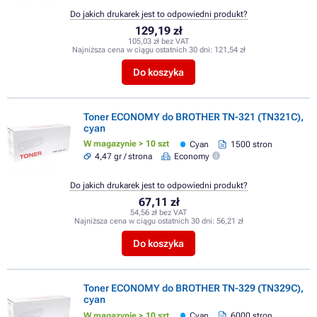
Do jakich drukarek jest to odpowiedni produkt?
129,19 zł
105,03 zł bez VAT
Najniższa cena w ciągu ostatnich 30 dni:
121,54 zł
Do koszyka
Toner ECONOMY do BROTHER TN-321 (TN321C),
cyan
W magazynie > 10 szt
Cyan
1500 stron
4,47 gr / strona
Economy
Do jakich drukarek jest to odpowiedni produkt?
67,11 zł
54,56 zł bez VAT
Najniższa cena w ciągu ostatnich 30 dni:
56,21 zł
Do koszyka
Toner ECONOMY do BROTHER TN-329 (TN329C),
cyan
W magazynie > 10 szt
Cyan
6000 stron