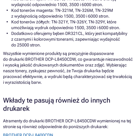
wydajność odpowiednio 1500, 3500 i 6000 stron.
Kod tonerów magenta: TN-321M, TN-326M, TN-329M
z wydajnością odpowiednio 1500, 3500 i 6000 stron.
Kod tonerów żółtych: TN-321Y, TN-326Y, TN-329Y, które
umożliwiają wydruk odpowiednio 1500, 3500 i 6000 stron.
Dodatkowo oferujemy bęben DR321CL, który jest kompatybilny
z czarnymi i kolorowymi tonerami, zapewniając wydajność
do 25000 stron.
Wszystkie wymienione produkty są precyzyjnie dopasowane
do drukarki BROTHER DCP-L8450CDW, co gwarantuje niezawodność
i wysoką jakość drukowanych dokumentów oraz zdjęć. Wybierając
nasze tonery, zyskujesz pewność, że Twoja drukarka będzie
pracować efektywnie, a wydruki będą charakteryzować się trwałością
i wyrazistością barw.
Wkłady te pasują również do innych
drukarek
Atramenty do drukarki BROTHER DCP-L8450CDW wymienionej na tej
stronie są również odpowiednie do poniższych drukarek:
BROTHER DCP-L8400CDN