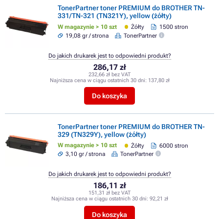
TonerPartner toner PREMIUM do BROTHER TN-
331/TN-321 (TN321Y), yellow (żółty)
W magazynie > 10 szt
Żółty
1500 stron
19,08 gr / strona
TonerPartner
Do jakich drukarek jest to odpowiedni produkt?
286,17 zł
232,66 zł bez VAT
Najniższa cena w ciągu ostatnich 30 dni:
137,80 zł
Do koszyka
TonerPartner toner PREMIUM do BROTHER TN-
329 (TN329Y), yellow (żółty)
W magazynie > 10 szt
Żółty
6000 stron
3,10 gr / strona
TonerPartner
Do jakich drukarek jest to odpowiedni produkt?
186,11 zł
151,31 zł bez VAT
Najniższa cena w ciągu ostatnich 30 dni:
92,21 zł
Do koszyka