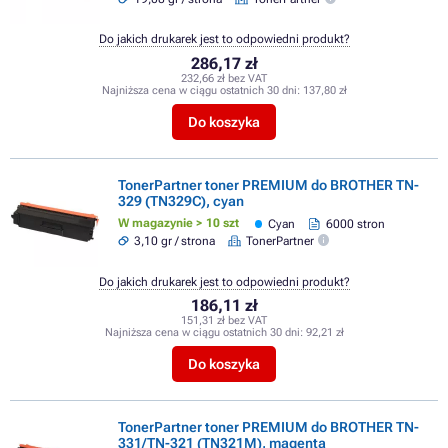
Do jakich drukarek jest to odpowiedni produkt?
286,17 zł
232,66 zł bez VAT
Najniższa cena w ciągu ostatnich 30 dni:
137,80 zł
Do koszyka
TonerPartner toner PREMIUM do BROTHER TN-
329 (TN329C), cyan
W magazynie > 10 szt
Cyan
6000 stron
3,10 gr / strona
TonerPartner
Do jakich drukarek jest to odpowiedni produkt?
186,11 zł
151,31 zł bez VAT
Najniższa cena w ciągu ostatnich 30 dni:
92,21 zł
Do koszyka
TonerPartner toner PREMIUM do BROTHER TN-
331/TN-321 (TN321M), magenta