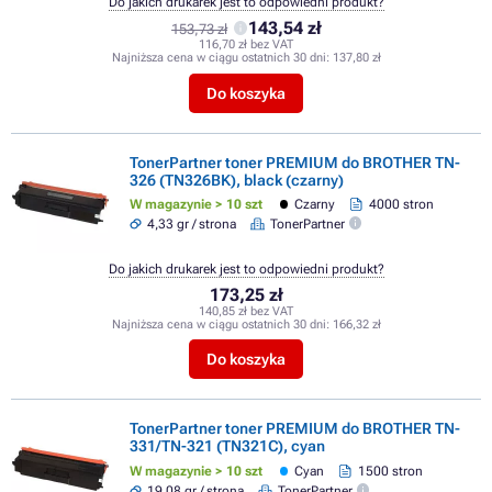
Do jakich drukarek jest to odpowiedni produkt?
143,54 zł
153,73 zł
116,70 zł bez VAT
Najniższa cena w ciągu ostatnich 30 dni:
137,80 zł
Do koszyka
TonerPartner toner PREMIUM do BROTHER TN-
326 (TN326BK), black (czarny)
W magazynie > 10 szt
Czarny
4000 stron
4,33 gr / strona
TonerPartner
Do jakich drukarek jest to odpowiedni produkt?
173,25 zł
140,85 zł bez VAT
Najniższa cena w ciągu ostatnich 30 dni:
166,32 zł
Do koszyka
TonerPartner toner PREMIUM do BROTHER TN-
331/TN-321 (TN321C), cyan
W magazynie > 10 szt
Cyan
1500 stron
19,08 gr / strona
TonerPartner