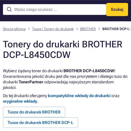
Szukaj
Menu
Strona główna
Tusze i Tonery do drukarek
BROTHER
BROTHER DCP-L
Tonery do drukarki BROTHER
DCP-L8450CDW
Wybierz żądany toner do drukarki
BROTHER DCP-L8450CDW
!
Gwarantowana jakość druku jest dla nas priorytetem i dlatego tusz do
drukarki
TonerPartner
odpowiadają najwyższym standardom
jakości.
Do tej drukarki oferujemy
kompatybilne wkłady do drukarki
oraz
oryginalne wkłady
.
Tusze do drukarek BROTHER
Tusze do drukarek BROTHER DCP-L