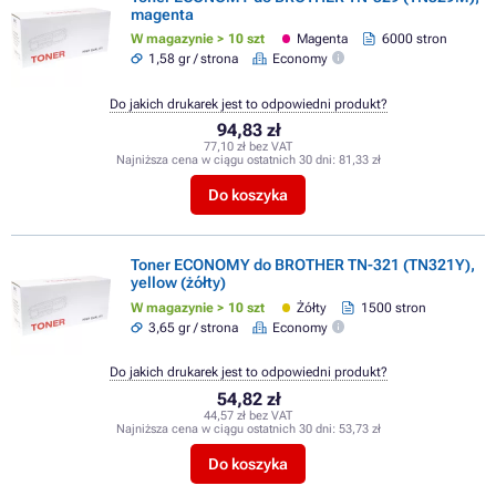
magenta
W magazynie > 10 szt
Magenta
6000 stron
1,58 gr / strona
Economy
Do jakich drukarek jest to odpowiedni produkt?
94,83 zł
77,10 zł bez VAT
Najniższa cena w ciągu ostatnich 30 dni:
81,33 zł
Do koszyka
Toner ECONOMY do BROTHER TN-321 (TN321Y),
yellow (żółty)
W magazynie > 10 szt
Żółty
1500 stron
3,65 gr / strona
Economy
Do jakich drukarek jest to odpowiedni produkt?
54,82 zł
44,57 zł bez VAT
Najniższa cena w ciągu ostatnich 30 dni:
53,73 zł
Do koszyka