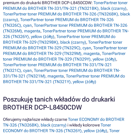
premium do drukarki BROTHER DCP-L8450CDW:
TonerPartner toner
PREMIUM do BROTHER TN-331/TN-321 (TN321BK), black (czarny)
,
TonerPartner toner PREMIUM do BROTHER TN-326 (TN326BK), black
(czarny)
,
TonerPartner toner PREMIUM do BROTHER TN-326
(TN326C), cyan
,
TonerPartner toner PREMIUM do BROTHER TN-326
(TN326M), magenta
,
TonerPartner toner PREMIUM do BROTHER TN-
326 (TN326Y), yellow (żółty)
,
TonerPartner toner PREMIUM do
BROTHER TN-329 (TN329BK), black (czarny)
,
TonerPartner toner
PREMIUM do BROTHER TN-329 (TN329C), cyan
,
TonerPartner toner
PREMIUM do BROTHER TN-329 (TN329M), magenta
,
TonerPartner
toner PREMIUM do BROTHER TN-329 (TN329Y), yellow (żółty)
,
TonerPartner toner PREMIUM do BROTHER TN-331/TN-321
(TN321C), cyan
,
TonerPartner toner PREMIUM do BROTHER TN-
331/TN-321 (TN321M), magenta
,
TonerPartner toner PREMIUM do
BROTHER TN-331/TN-321 (TN321Y), yellow (żółty)
Poszukuję tanich wkładów do drukarki
BROTHER DCP-L8450CDW
Oferujemy najtańsze wkłady czarne
Toner ECONOMY do BROTHER
TN-326 (TN326BK), black (czarny)
i wkłady kolorowe
Toner
ECONOMY do BROTHER TN-326 (TN326Y), yellow (żółty)
,
Toner