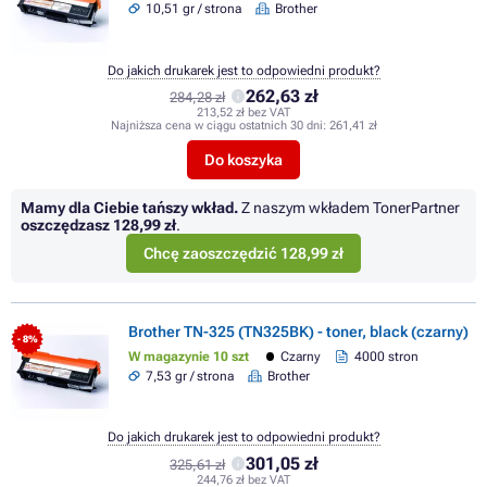
10,51 gr / strona
Brother
Do jakich drukarek jest to odpowiedni produkt?
262,63 zł
284,28 zł
213,52 zł bez VAT
Najniższa cena w ciągu ostatnich 30 dni:
261,41 zł
Do koszyka
Mamy dla Ciebie tańszy wkład.
Z naszym wkładem TonerPartner
oszczędzasz
128,99 zł
.
Chcę zaoszczędzić 128,99 zł
Brother TN-325 (TN325BK) - toner, black (czarny)
- 8%
W magazynie 10 szt
Czarny
4000 stron
7,53 gr / strona
Brother
Do jakich drukarek jest to odpowiedni produkt?
301,05 zł
325,61 zł
244,76 zł bez VAT