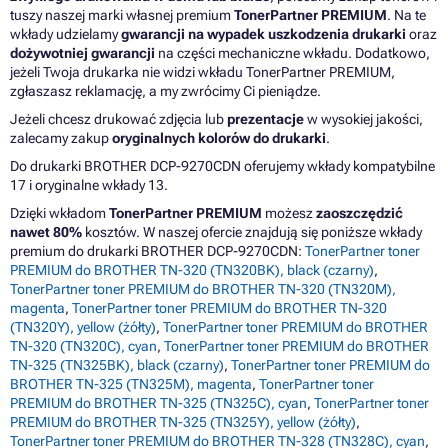
tuszy naszej marki własnej premium
TonerPartner PREMIUM
. Na te
wkłady udzielamy
gwarancji na wypadek uszkodzenia drukarki
oraz
dożywotniej gwarancji
na części mechaniczne wkładu. Dodatkowo,
jeżeli Twoja drukarka nie widzi wkładu TonerPartner PREMIUM,
zgłaszasz reklamację, a my zwrócimy Ci pieniądze.
Jeżeli chcesz drukować zdjęcia lub
prezentacje
w wysokiej jakości,
zalecamy zakup
oryginalnych kolorów do drukarki
.
Do drukarki BROTHER DCP-9270CDN oferujemy wkłady kompatybilne
17 i oryginalne wkłady 13.
Dzięki wkładom
TonerPartner PREMIUM
możesz
zaoszczędzić
nawet 80%
kosztów. W naszej ofercie znajdują się poniższe wkłady
premium do drukarki BROTHER DCP-9270CDN:
TonerPartner toner
PREMIUM do BROTHER TN-320 (TN320BK), black (czarny)
,
TonerPartner toner PREMIUM do BROTHER TN-320 (TN320M),
magenta
,
TonerPartner toner PREMIUM do BROTHER TN-320
(TN320Y), yellow (żółty)
,
TonerPartner toner PREMIUM do BROTHER
TN-320 (TN320C), cyan
,
TonerPartner toner PREMIUM do BROTHER
TN-325 (TN325BK), black (czarny)
,
TonerPartner toner PREMIUM do
BROTHER TN-325 (TN325M), magenta
,
TonerPartner toner
PREMIUM do BROTHER TN-325 (TN325C), cyan
,
TonerPartner toner
PREMIUM do BROTHER TN-325 (TN325Y), yellow (żółty)
,
TonerPartner toner PREMIUM do BROTHER TN-328 (TN328C), cyan
,