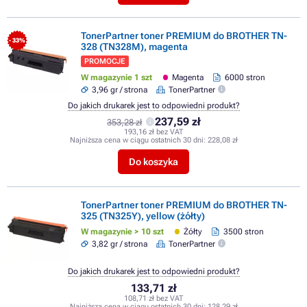
TonerPartner toner PREMIUM do BROTHER TN-
- 33%
328 (TN328M), magenta
PROMOCJE
W magazynie 1 szt
Magenta
6000 stron
3,96 gr / strona
TonerPartner
Do jakich drukarek jest to odpowiedni produkt?
237,59 zł
353,28 zł
193,16 zł bez VAT
Najniższa cena w ciągu ostatnich 30 dni:
228,08 zł
Do koszyka
TonerPartner toner PREMIUM do BROTHER TN-
325 (TN325Y), yellow (żółty)
W magazynie > 10 szt
Żółty
3500 stron
3,82 gr / strona
TonerPartner
Do jakich drukarek jest to odpowiedni produkt?
133,71 zł
108,71 zł bez VAT
Najniższa cena w ciągu ostatnich 30 dni:
128,29 zł