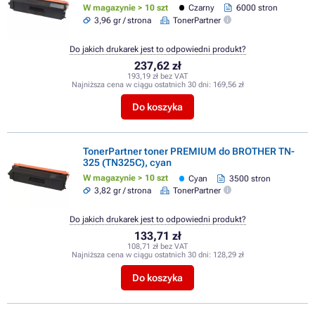
W magazynie > 10 szt
Czarny
6000 stron
3,96 gr / strona
TonerPartner
Do jakich drukarek jest to odpowiedni produkt?
237,62 zł
193,19 zł bez VAT
Najniższa cena w ciągu ostatnich 30 dni:
169,56 zł
Do koszyka
TonerPartner toner PREMIUM do BROTHER TN-
325 (TN325C), cyan
W magazynie > 10 szt
Cyan
3500 stron
3,82 gr / strona
TonerPartner
Do jakich drukarek jest to odpowiedni produkt?
133,71 zł
108,71 zł bez VAT
Najniższa cena w ciągu ostatnich 30 dni:
128,29 zł
Do koszyka