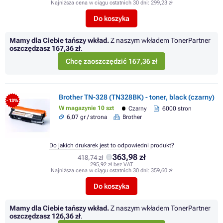
Najniższa cena w ciągu ostatnich 30 dni:
299,23 zł
Do koszyka
Mamy dla Ciebie tańszy wkład.
Z naszym wkładem TonerPartner
oszczędzasz
167,36 zł
.
Chcę zaoszczędzić 167,36 zł
Brother TN-328 (TN328BK) - toner, black (czarny)
- 13%
W magazynie 10 szt
Czarny
6000 stron
6,07 gr / strona
Brother
Do jakich drukarek jest to odpowiedni produkt?
363,98 zł
418,74 zł
295,92 zł bez VAT
Najniższa cena w ciągu ostatnich 30 dni:
359,60 zł
Do koszyka
Mamy dla Ciebie tańszy wkład.
Z naszym wkładem TonerPartner
oszczędzasz
126,36 zł
.