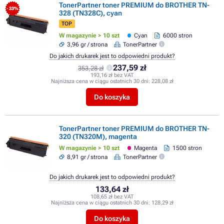
TonerPartner toner PREMIUM do BROTHER TN-
- 33%
328 (TN328C), cyan
TOP
W magazynie > 10 szt
Cyan
6000 stron
3,96 gr / strona
TonerPartner
Do jakich drukarek jest to odpowiedni produkt?
237,59 zł
353,28 zł
193,16 zł bez VAT
Najniższa cena w ciągu ostatnich 30 dni:
228,08 zł
Do koszyka
TonerPartner toner PREMIUM do BROTHER TN-
320 (TN320M), magenta
W magazynie > 10 szt
Magenta
1500 stron
8,91 gr / strona
TonerPartner
Do jakich drukarek jest to odpowiedni produkt?
133,64 zł
108,65 zł bez VAT
Najniższa cena w ciągu ostatnich 30 dni:
128,29 zł
Do koszyka