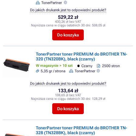
TonerPartner
Do jakich drukarek jest to odpowiedni produkt?
529,22 zł
430,26 zł bez VAT
Najniższa cena w ciągu ostatnich 30 dni:
508,05 zł
Do koszyka
TonerPartner toner PREMIUM do BROTHER TN-
320 (TN320BK), black (czarny)
W magazynie > 10 szt
Czarny
2500 stron
5,35 gr / strona
TonerPartner
Do jakich drukarek jest to odpowiedni produkt?
133,64 zł
108,65 zł bez VAT
Najniższa cena w ciągu ostatnich 30 dni:
128,29 zł
Do koszyka
TonerPartner toner PREMIUM do BROTHER TN-
328 (TN328BK), black (czarny)