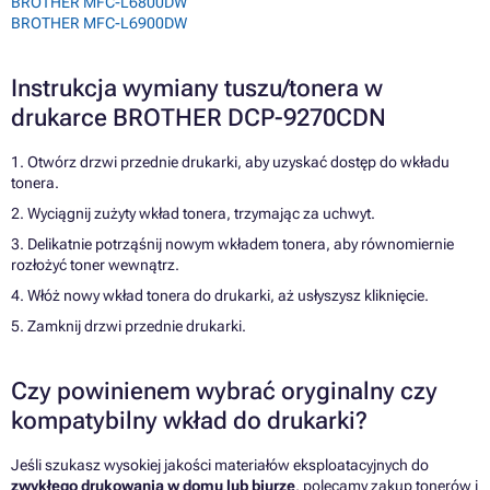
BROTHER MFC-L6800DW
BROTHER MFC-L6900DW
Instrukcja wymiany tuszu/tonera w
drukarce BROTHER DCP-9270CDN
1. Otwórz drzwi przednie drukarki, aby uzyskać dostęp do wkładu
tonera.
2. Wyciągnij zużyty wkład tonera, trzymając za uchwyt.
3. Delikatnie potrząśnij nowym wkładem tonera, aby równomiernie
rozłożyć toner wewnątrz.
4. Włóż nowy wkład tonera do drukarki, aż usłyszysz kliknięcie.
5. Zamknij drzwi przednie drukarki.
Czy powinienem wybrać oryginalny czy
kompatybilny wkład do drukarki?
Jeśli szukasz wysokiej jakości materiałów eksploatacyjnych do
zwykłego drukowania w domu lub biurze
, polecamy zakup tonerów i