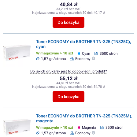
40,84 zł
33,20 zł bez VAT
Najniższa cena w ciągu ostatnich 30 dni:
40,17 zł
Do koszyka
Toner ECONOMY do BROTHER TN-325 (TN325C),
cyan
W magazynie > 10 szt
Cyan
3500 stron
1,57 gr / strona
Economy
Do jakich drukarek jest to odpowiedni produkt?
55,12 zł
44,81 zł bez VAT
Najniższa cena w ciągu ostatnich 30 dni:
54,78 zł
Do koszyka
Toner ECONOMY do BROTHER TN-325 (TN325M),
magenta
W magazynie > 10 szt
Magenta
3500 stron
1,57 gr / strona
Economy