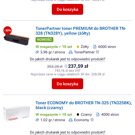
Do koszyka
TonerPartner toner PREMIUM do BROTHER TN-
- 33%
328 (TN328Y), yellow (żółty)
NOWOŚĆ
W magazynie > 10 szt
Żółty
6000 stron
3,96 gr / strona
TonerPartner
Do jakich drukarek jest to odpowiedni produkt?
237,59 zł
353,28 zł
193,16 zł bez VAT
Najniższa cena w ciągu ostatnich 30 dni:
228,08 zł
Do koszyka
Toner ECONOMY do BROTHER TN-325 (TN325BK),
black (czarny)
W magazynie > 10 szt
Czarny
4000 stron
1,02 gr / strona
Economy
Do jakich drukarek jest to odpowiedni produkt?