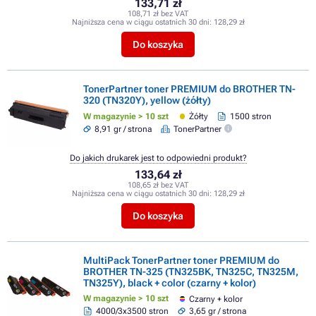
133,71 zł
108,71 zł bez VAT
Najniższa cena w ciągu ostatnich 30 dni:
128,29 zł
Do koszyka
TonerPartner toner PREMIUM do BROTHER TN-
320 (TN320Y), yellow (żółty)
W magazynie > 10 szt
Żółty
1500 stron
8,91 gr / strona
TonerPartner
Do jakich drukarek jest to odpowiedni produkt?
133,64 zł
108,65 zł bez VAT
Najniższa cena w ciągu ostatnich 30 dni:
128,29 zł
Do koszyka
MultiPack TonerPartner toner PREMIUM do
BROTHER TN-325 (TN325BK, TN325C, TN325M,
TN325Y), black + color (czarny + kolor)
W magazynie > 10 szt
Czarny + kolor
4000/3x3500 stron
3,65 gr / strona