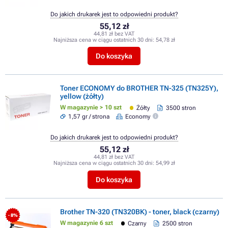
Do jakich drukarek jest to odpowiedni produkt?
55,12 zł
44,81 zł bez VAT
Najniższa cena w ciągu ostatnich 30 dni:
54,78 zł
Do koszyka
Toner ECONOMY do BROTHER TN-325 (TN325Y),
yellow (żółty)
W magazynie > 10 szt
Żółty
3500 stron
1,57 gr / strona
Economy
Do jakich drukarek jest to odpowiedni produkt?
55,12 zł
44,81 zł bez VAT
Najniższa cena w ciągu ostatnich 30 dni:
54,99 zł
Do koszyka
Brother TN-320 (TN320BK) - toner, black (czarny)
- 8%
W magazynie 6 szt
Czarny
2500 stron