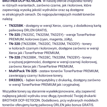
BROTHER DCP-9270CDN
. W naszej ofercie znajdziesz tonery
w różnych wariantach, zarówno czarne, jak i kolorowe, które
zapewniają wysoką jakość wydruków oraz są dostępne
w atrakcyjnych cenach. Do najpopularniejszych modeli tonerów
należą:
TN325BK
- dostępny w wersji Xerox, czarny, z dodatkową kartą
paliwową ORLEN GRATIS,
TN-325
(TN325C, TN325M, TN325Y) - wersje TonerPartner
PREMIUM, kolorowe (cyan, magenta, żółty),
TN-320
(TN320BK, TN320C, TN320M, TN320Y) - tonery
w kolorach czarnym i kolorowym, dostępne zarówno w wersji
Xerox jak i TonerPartner PREMIUM,
TN-328
(TN328BK, TN328C, TN328M, TN328Y) - tonery
o wyższej pojemności, dostępne w wersji czarnej i kolorowej,
zarówno Xerox jak i TonerPartner PREMIUM,
MultiPack TN-325
- zestaw tonerów TonerPartner PREMIUM,
zawierający czarny i kolorowe tonery,
DR320CL
- bęben kompatybilny z drukarką, dostępny zarówno
w wersji TonerPartner PREMIUM jak i oryginalnej.
Wszystkie tonery są starannie wyselekcjonowane, aby zapewnić
najlepszą jakość wydruku oraz długą żywotność Twojej drukarki
BROTHER DCP-9270CDN. Dodatkowo, przy wybranych modelach
tonerów oferujemy kartę paliwową ORLEN jako bonus GRATIS.