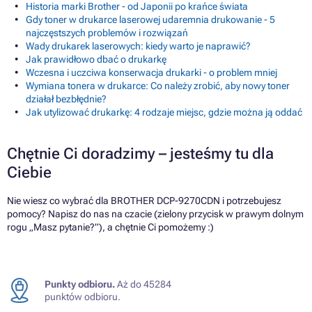
Historia marki Brother - od Japonii po krańce świata
Gdy toner w drukarce laserowej udaremnia drukowanie - 5
najczęstszych problemów i rozwiązań
Wady drukarek laserowych: kiedy warto je naprawić?
Jak prawidłowo dbać o drukarkę
Wczesna i uczciwa konserwacja drukarki - o problem mniej
Wymiana tonera w drukarce: Co należy zrobić, aby nowy toner
działał bezbłędnie?
Jak utylizować drukarkę: 4 rodzaje miejsc, gdzie można ją oddać
Chętnie Ci doradzimy – jesteśmy tu dla
Ciebie
Nie wiesz co wybrać dla BROTHER DCP-9270CDN i potrzebujesz
pomocy? Napisz do nas na czacie (zielony przycisk w prawym dolnym
rogu „Masz pytanie?”), a chętnie Ci pomożemy :)
Punkty odbioru.
Aż do 45284
punktów odbioru.