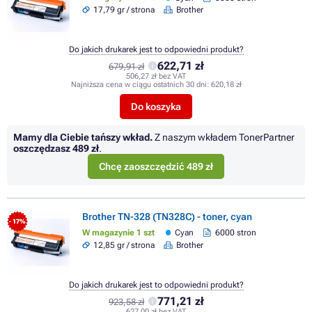
17,79 gr / strona
Brother
Do jakich drukarek jest to odpowiedni produkt?
622,71 zł
679,91 zł
506,27 zł bez VAT
Najniższa cena w ciągu ostatnich 30 dni:
620,18 zł
Do koszyka
Mamy dla Ciebie tańszy wkład.
Z naszym wkładem TonerPartner
oszczędzasz
489 zł
.
Chcę zaoszczędzić 489 zł
Brother TN-328 (TN328C) - toner, cyan
- 17%
W magazynie 1 szt
Cyan
6000 stron
12,85 gr / strona
Brother
Do jakich drukarek jest to odpowiedni produkt?
771,21 zł
923,58 zł
627,00 zł bez VAT