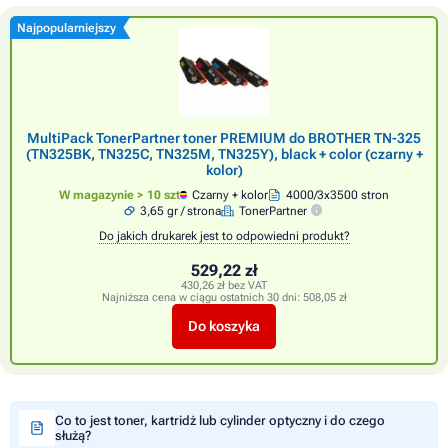
Najpopularniejszy
MultiPack TonerPartner toner PREMIUM do BROTHER TN-325
(TN325BK, TN325C, TN325M, TN325Y), black + color (czarny +
kolor)
W magazynie > 10 szt
Czarny + kolor
4000/3x3500 stron
3,65 gr / strona
TonerPartner
Do jakich drukarek jest to odpowiedni produkt?
529,22 zł
430,26 zł bez VAT
Najniższa cena w ciągu ostatnich 30 dni:
508,05 zł
Do koszyka
Co to jest toner, kartridż lub cylinder optyczny i do czego
służą?