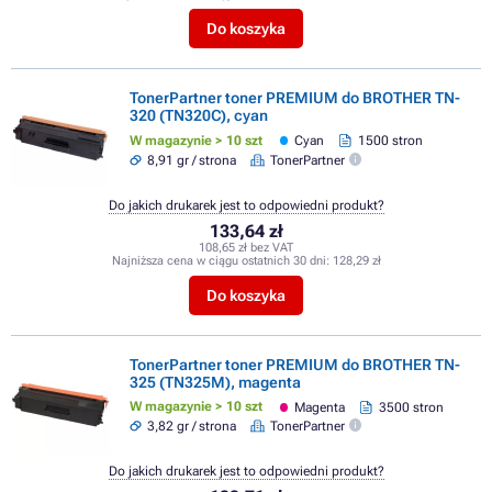
Do koszyka
TonerPartner toner PREMIUM do BROTHER TN-
320 (TN320C), cyan
W magazynie > 10 szt
Cyan
1500 stron
8,91 gr / strona
TonerPartner
Do jakich drukarek jest to odpowiedni produkt?
133,64 zł
108,65 zł bez VAT
Najniższa cena w ciągu ostatnich 30 dni:
128,29 zł
Do koszyka
TonerPartner toner PREMIUM do BROTHER TN-
325 (TN325M), magenta
W magazynie > 10 szt
Magenta
3500 stron
3,82 gr / strona
TonerPartner
Do jakich drukarek jest to odpowiedni produkt?