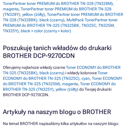
TonerPartner toner PREMIUM do BROTHER TN-328 (TN328M),
magenta
,
TonerPartner toner PREMIUM do BROTHER TN-328
(TN328Y), yellow (żółty)
,
TonerPartner toner PREMIUM do BROTHER
TN-328 (TN328BK), black (czarny)
,
MultiPack TonerPartner toner
PREMIUM do BROTHER TN-325 (TN325BK, TN325C, TN325M,
TN325Y), black + color (czarny + kolor)
Poszukuję tanich wkładów do drukarki
BROTHER DCP-9270CDN
Oferujemy najtańsze wkłady czarne
Toner ECONOMY do BROTHER
TN-325 (TN325BK), black (czarny)
i wkłady kolorowe
Toner
ECONOMY do BROTHER TN-325 (TN325C), cyan
,
Toner ECONOMY
do BROTHER TN-325 (TN325M), magenta
,
Toner ECONOMY do
BROTHER TN-325 (TN325Y), yellow (żółty)
do Twojej drukarki
BROTHER DCP-9270CDN.
Artykuły na naszym blogu o BROTHER
Na temat BROTHER napisaliśmy kilka artykułów na naszym blogu: