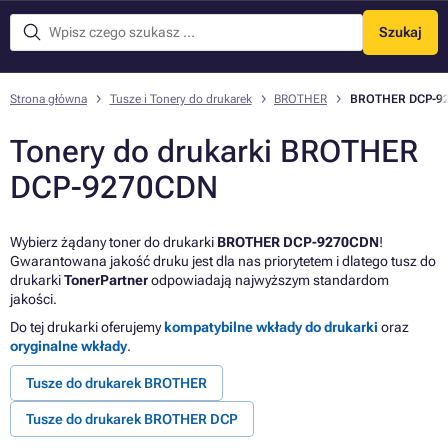
Szukaj
Menu
Strona główna
Tusze i Tonery do drukarek
BROTHER
BROTHER DCP-9
Tonery do drukarki BROTHER
DCP-9270CDN
Wybierz żądany toner do drukarki
BROTHER DCP-9270CDN
!
Gwarantowana jakość druku jest dla nas priorytetem i dlatego tusz do
drukarki
TonerPartner
odpowiadają najwyższym standardom
jakości.
Do tej drukarki oferujemy
kompatybilne wkłady do drukarki
oraz
oryginalne wkłady
.
Tusze do drukarek BROTHER
Tusze do drukarek BROTHER DCP