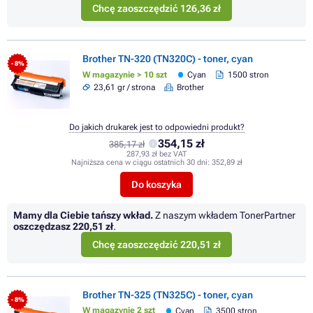
Chcę zaoszczędzić 126,36 zł
Brother TN-320 (TN320C) - toner, cyan
- 8%
W magazynie > 10 szt
Cyan
1500 stron
23,61 gr / strona
Brother
Do jakich drukarek jest to odpowiedni produkt?
354,15 zł
385,17 zł
287,93 zł bez VAT
Najniższa cena w ciągu ostatnich 30 dni:
352,89 zł
Do koszyka
Mamy dla Ciebie tańszy wkład.
Z naszym wkładem TonerPartner
oszczędzasz
220,51 zł
.
Chcę zaoszczędzić 220,51 zł
Brother TN-325 (TN325C) - toner, cyan
- 8%
W magazynie 2 szt
Cyan
3500 stron