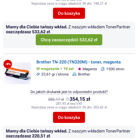
Najniższa cena w ciągu ostatnich 30 dni:
748,27 zł
Do koszyka
Mamy dla Ciebie tańszy wkład.
Z naszym wkładem TonerPartner
oszczędzasz
533,62 zł
.
Chcę zaoszczędzić 533,62 zł
Brother TN-320 (TN320M) - toner, magenta
- 8%
W magazynie > 10 szt
Magenta
1500 stron
23,61 gr / strona
Brother
Do jakich drukarek jest to odpowiedni produkt?
354,15 zł
385,17 zł
287,93 zł bez VAT
Najniższa cena w ciągu ostatnich 30 dni:
353,42 zł
Do koszyka
Mamy dla Ciebie tańszy wkład.
Z naszym wkładem TonerPartner
oszczędzasz
220,51 zł
.