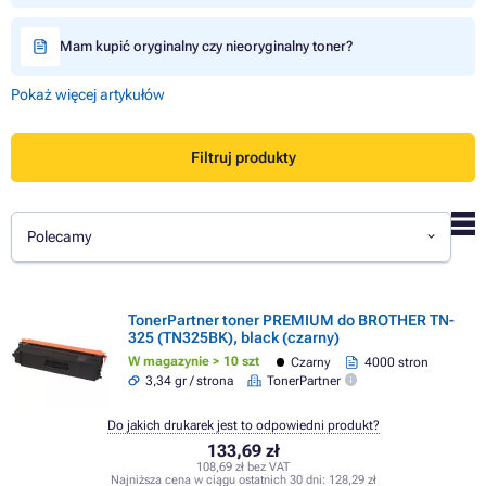
Mam kupić oryginalny czy nieoryginalny toner?
Pokaż więcej artykułów
Filtruj produkty
Polecamy
TonerPartner toner PREMIUM do BROTHER TN-
325 (TN325BK), black (czarny)
W magazynie > 10 szt
Czarny
4000 stron
3,34 gr / strona
TonerPartner
Do jakich drukarek jest to odpowiedni produkt?
133,69 zł
108,69 zł bez VAT
Najniższa cena w ciągu ostatnich 30 dni:
128,29 zł