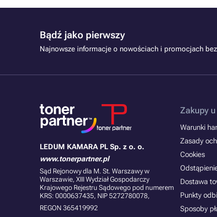
Bądź jako pierwszy
Najnowsze informacje o nowościach i promocjach bez
Zakupy u
Warunki han
Zasady och
LEDUM KAMARA PL Sp. z o. o.
Cookies
www.tonerpartner.pl
Odstąpieni
Sąd Rejonowy dla M. St. Warszawy w
Warszawie, XIII Wydział Gospodarczy
Dostawa t
Krajowego Rejestru Sądowego pod numerem
Punkty odb
KRS: 0000637435, NIP 5272780078,
REGON 365419992
Sposoby pł