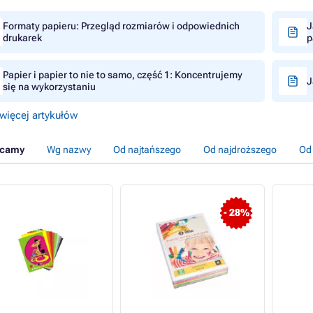
Formaty papieru: Przegląd rozmiarów i odpowiednich
J
drukarek
p
Papier i papier to nie to samo, część 1: Koncentrujemy
J
się na wykorzystaniu
więcej artykułów
ecamy
Wg nazwy
Od najtańszego
Od najdroższego
Od
- 28%