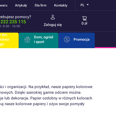
PL
owaru
Artykuły
Dla firm
Kontakty
zebujesz pomocy?
 222 235 115
0 zł
Zaloguj się
t: 8:00 - 16:00
 Art.
Dom, ogród
rstwa
Promocja
i sport
go
i i organizacji. Na przykład, nasze papiery kolorowe
omowych. Dzięki szerokiej gamie odcieni można
je lub dekoracje. Papier ozdobny w różnych kolorach
buj nasze kolorowe papiery i ożyw swoje pomysły