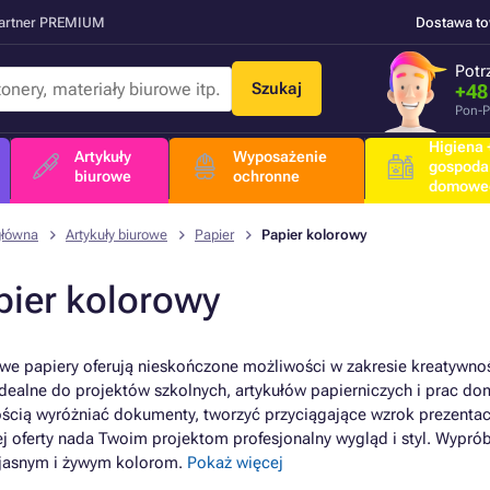
Partner PREMIUM
Dostawa t
Potr
Szukaj
+48
Pon-P
Higiena +
Artykuły
Wyposażenie
gospoda
biurowe
ochronne
domowe
główna
Artykuły biurowe
Papier
Papier kolorowy
pier kolorowy
we papiery oferują nieskończone możliwości w zakresie kreatywnośc
idealne do projektów szkolnych, artykułów papierniczych i prac d
ością wyróżniać dokumenty, tworzyć przyciągające wzrok prezentac
ej oferty nada Twoim projektom profesjonalny wygląd i styl. Wypró
 jasnym i żywym kolorom.
Pokaż więcej