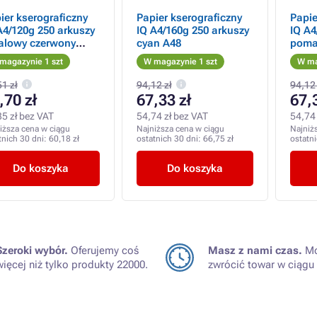
ier kserograficzny
Papier kserograficzny
Papie
A4/120g 250 arkuszy
IQ A4/160g 250 arkuszy
IQ A4
alowy czerwony
cyan A48
poma
44
magazynie 1 szt
W magazynie 1 szt
W ma
1 zł
94,12 zł
94,12 
,70 zł
67,33 zł
67,
35 zł bez VAT
54,74 zł bez VAT
54,74 
iższa cena w ciągu
Najniższa cena w ciągu
Najniż
tnich 30 dni:
60,18 zł
ostatnich 30 dni:
66,75 zł
ostatn
Do koszyka
Do koszyka
Szeroki wybór.
Oferujemy coś
Masz z nami czas.
Mo
więcej niż tylko produkty 22000.
zwrócić towar w ciągu 