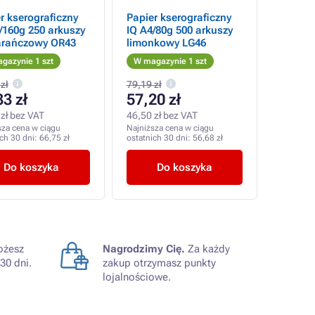
r kserograficzny
Papier kserograficzny
/160g 250 arkuszy
IQ A4/80g 500 arkuszy
rańczowy OR43
limonkowy LG46
gazynie 1 szt
W magazynie 1 szt
zł
79,19 zł
33 zł
57,20 zł
zł bez VAT
46,50 zł bez VAT
sza cena w ciągu
Najniższa cena w ciągu
ich 30 dni:
66,75 zł
ostatnich 30 dni:
56,68 zł
Do koszyka
Do koszyka
żesz
Nagrodzimy Cię.
Za każdy
30 dni.
zakup otrzymasz punkty
lojalnościowe.