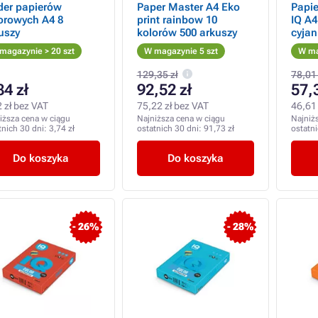
der papierów
Paper Master A4 Eko
Papie
orowych A4 8
print rainbow 10
IQ A4
uszy
kolorów 500 arkuszy
cyja
magazynie > 20 szt
W magazynie 5 szt
W ma
129,35 zł
78,01 
84 zł
92,52 zł
57,
 zł bez VAT
75,22 zł bez VAT
46,61 
iższa cena w ciągu
Najniższa cena w ciągu
Najniż
tnich 30 dni:
3,74 zł
ostatnich 30 dni:
91,73 zł
ostatn
Do koszyka
Do koszyka
- 26%
- 28%