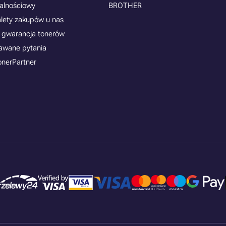
jalnościowy
BROTHER
alety zakupów u nas
 gwarancja tonerów
awane pytania
onerPartner