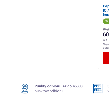
Pap
IQ 
kor
CO
W 
81,5
60
49,
Najn
osta
Punkty odbioru.
Aż do 45308
punktów odbioru.