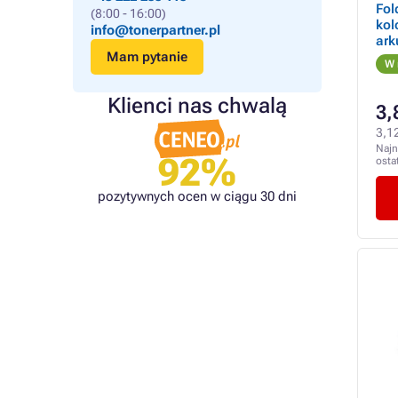
Fol
(8:00 - 16:00)
kol
info@tonerpartner.pl
ark
Mam pytanie
W 
Klienci nas chwalą
3,
3,12
Najn
92%
osta
pozytywnych ocen w ciągu 30 dni