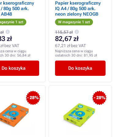
r kserograficzny
Papier kserograficzny
 / 80g 500 ark.
IQ A4 / 80g 500 ark.
n AB48
neon zielony NEOGB
gazynie 1 szt
W magazynie 1 szt
zł
115,57 zł
33 zł
82,67 zł
zł bez VAT
67,21 zł bez VAT
sza cena w ciągu
Najniższa cena w ciągu
ich 30 dni:
56,84 zł
ostatnich 30 dni:
81,95 zł
Do koszyka
Do koszyka
- 28%
- 28%