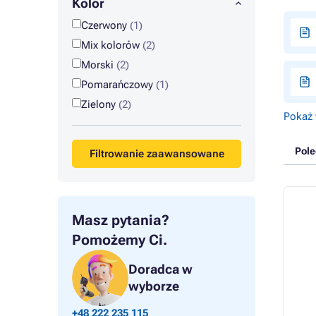
Kolor
Czerwony
(1)
Mix kolorów
(2)
Morski
(2)
Pomarańczowy
(1)
Zielony
(2)
Pokaż 
Pol
Filtrowanie zaawansowane
Masz pytania?
Pomożemy Ci.
Doradca w
wyborze
+48 222 235 115