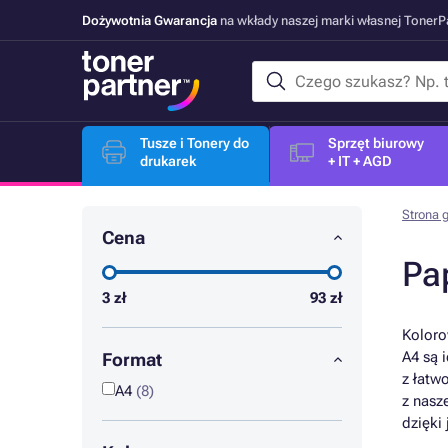
Dożywotnia Gwarancja
na wkłady naszej marki własnej Toner
Tusze i Tonery do
Sprzęt biurowy
drukarek
+ IT + AGD
Strona 
Cena
Pa
3
zł
93
zł
Koloro
A4 są 
Format
z łatw
A4
(8)
z nasz
dzięki