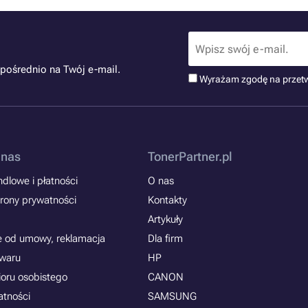
pośrednio na Twój e-mail.
Wyrażam zgodę na przet
 nas
TonerPartner.pl
dlowe i płatności
O nas
rony prywatności
Kontakty
Artykuły
e od umowy, reklamacja
Dla firm
owaru
HP
ioru osobistego
CANON
atności
SAMSUNG