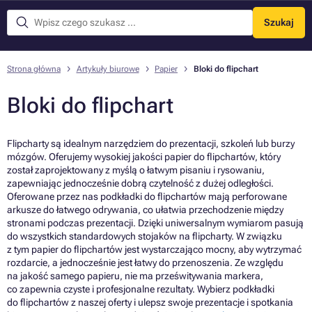
Szukaj
Menu
Strona główna
Artykuły biurowe
Papier
Bloki do flipchart
Bloki do flipchart
Flipcharty są idealnym narzędziem do prezentacji, szkoleń lub burzy
mózgów. Oferujemy wysokiej jakości papier do flipchartów, który
został zaprojektowany z myślą o łatwym pisaniu i rysowaniu,
zapewniając jednocześnie dobrą czytelność z dużej odległości.
Oferowane przez nas podkładki do flipchartów mają perforowane
arkusze do łatwego odrywania, co ułatwia przechodzenie między
stronami podczas prezentacji. Dzięki uniwersalnym wymiarom pasują
do wszystkich standardowych stojaków na flipcharty. W związku
z tym papier do flipchartów jest wystarczająco mocny, aby wytrzymać
rozdarcie, a jednocześnie jest łatwy do przenoszenia. Ze względu
na jakość samego papieru, nie ma prześwitywania markera,
co zapewnia czyste i profesjonalne rezultaty. Wybierz podkładki
do flipchartów z naszej oferty i ulepsz swoje prezentacje i spotkania