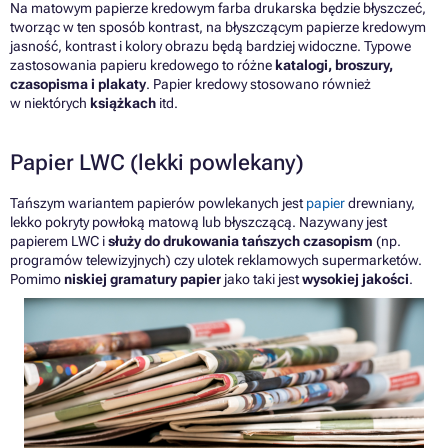
Na matowym papierze kredowym farba drukarska będzie błyszczeć,
tworząc w ten sposób kontrast, na błyszczącym papierze kredowym
jasność, kontrast i kolory obrazu będą bardziej widoczne. Typowe
zastosowania papieru kredowego to różne
katalogi, broszury,
czasopisma i plakaty
. Papier kredowy stosowano również
w niektórych
książkach
itd.
Papier LWC (lekki powlekany)
Tańszym wariantem papierów powlekanych jest
papier
drewniany,
lekko pokryty powłoką matową lub błyszczącą. Nazywany jest
papierem LWC i
służy do drukowania tańszych czasopism
(np.
programów telewizyjnych) czy ulotek reklamowych supermarketów.
Pomimo
niskiej gramatury papier
jako taki jest
wysokiej jakości
.