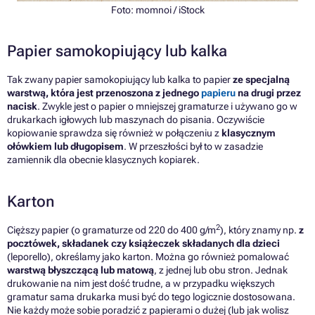
Foto: momnoi / iStock
Papier samokopiujący lub kalka
Tak zwany papier samokopiujący lub kalka to papier
ze specjalną
warstwą, która jest przenoszona z jednego
papieru
na drugi przez
nacisk
. Zwykle jest o papier o mniejszej gramaturze i używano go w
drukarkach igłowych lub maszynach do pisania. Oczywiście
kopiowanie sprawdza się również w połączeniu z
klasycznym
ołówkiem lub długopisem
. W przeszłości był to w zasadzie
zamiennik dla obecnie klasycznych kopiarek.
Karton
2
Cięższy papier (o gramaturze od 220 do 400 g/m
), który znamy np.
z
pocztówek, składanek czy książeczek składanych dla dzieci
(leporello), określamy jako karton. Można go również pomalować
warstwą błyszczącą lub matową
, z jednej lub obu stron. Jednak
drukowanie na nim jest dość trudne, a w przypadku większych
gramatur sama drukarka musi być do tego logicznie dostosowana.
Nie każdy może sobie poradzić z papierami o dużej (lub jak wolisz