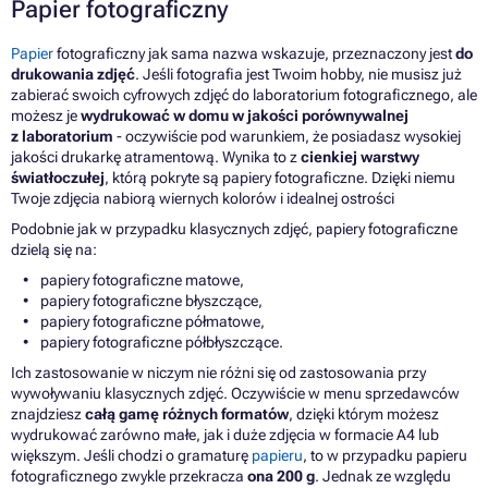
Papier fotograficzny
Papier
fotograficzny jak sama nazwa wskazuje, przeznaczony jest
do
drukowania zdjęć
. Jeśli fotografia jest Twoim hobby, nie musisz już
zabierać swoich cyfrowych zdjęć do laboratorium fotograficznego, ale
możesz je
wydrukować w domu w jakości porównywalnej
z laboratorium
- oczywiście pod warunkiem, że posiadasz wysokiej
jakości drukarkę atramentową. Wynika to z
cienkiej warstwy
światłoczułej
, którą pokryte są papiery fotograficzne. Dzięki niemu
Twoje zdjęcia nabiorą wiernych kolorów i idealnej ostrości
Podobnie jak w przypadku klasycznych zdjęć, papiery fotograficzne
dzielą się na:
papiery fotograficzne matowe,
papiery fotograficzne błyszczące,
papiery fotograficzne półmatowe,
papiery fotograficzne półbłyszczące.
Ich zastosowanie w niczym nie różni się od zastosowania przy
wywoływaniu klasycznych zdjęć. Oczywiście w menu sprzedawców
znajdziesz
całą gamę różnych formatów
, dzięki którym możesz
wydrukować zarówno małe, jak i duże zdjęcia w formacie A4 lub
większym. Jeśli chodzi o gramaturę
papieru
, to w przypadku papieru
fotograficznego zwykle przekracza
ona 200 g
. Jednak ze względu