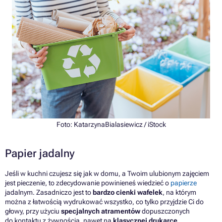
Foto: KatarzynaBialasiewicz / iStock
Papier jadalny
Jeśli w kuchni czujesz się jak w domu, a Twoim ulubionym zajęciem
jest pieczenie, to zdecydowanie powinieneś wiedzieć o
papierze
jadalnym. Zasadniczo jest to
bardzo cienki wafelek
, na którym
można z łatwością wydrukować wszystko, co tylko przyjdzie Ci do
głowy, przy użyciu
specjalnych atramentów
dopuszczonych
do kontaktu z żywnością, nawet na
klasycznej drukarce