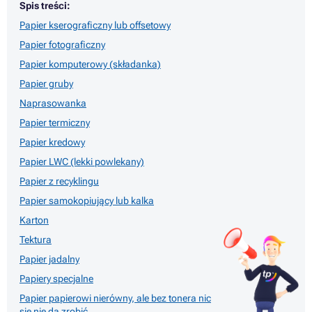
Spis treści:
Papier kserograficzny lub offsetowy
Papier fotograficzny
Papier komputerowy (składanka)
Papier gruby
Naprasowanka
Papier termiczny
Papier kredowy
Papier LWC (lekki powlekany)
Papier z recyklingu
Papier samokopiujący lub kalka
Karton
Tektura
Papier jadalny
Papiery specjalne
Papier papierowi nierówny, ale bez tonera nic
się nie da zrobić