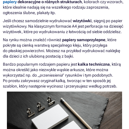
papiery
dekoracyjne o różnych strukturach
, kolorach czy wzorach,
które idealnie nadają się na wszelkiego rodzaju zaproszenia,
ogłoszenia ślubne, plakaty itp.
Jeśli chcesz samodzielnie wydrukować
wizytówki
, sięgnij po papier
wizytówkowy. Na klasycznym formacie A4 jest perforacja na dziesięć
wizytówek, które po wydrukowaniu z łatwością od siebie oddzielisz.
Na rynku można znaleźć również
papiery samoprzylepne
, które
pokryte są cienką warstwą specjalnego kleju, który przylega
do płaskiej powierzchni. Możesz na przykład wydrukować naklejkę
dla dzieci z ich ulubioną postacią z bajki.
Bardzo popularnym rodzajem papieru jest
kalka techniczna
, którą
można określić jako niezwykle wąskie arkusze, które można
wykorzystać np. do „
przeniesienia
” rysunków i tym podobnych.
Po prostu zakrywasz oryginał kalką, tworząc w ten sposób jej
szablon, który następnie wycinasz i przerysujesz według potrzeb.