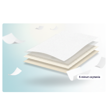
Papier a papier to nie to samo, część 2: Koncentrujemy się
na jakości
Jeśli drukowanie jest stałą częścią Twojej codzienności, to z
pewnością wiesz, że papier nie jest tylko jeden. Istnieje kilka rodzajów
papieru, różniących się różnymi parametrami oraz w zależności od
tego, do czego jest on używany podczas drukowania. W dwóch
Przeczytaj cały artykuł »
częściach tego artykułu zajmiemy się stopniowo najpopularniejszymi
oraz mniej popularnymi rodzajami papieru, z jakim możesz spotkać
się podczas drukowania.
5 minut czytania