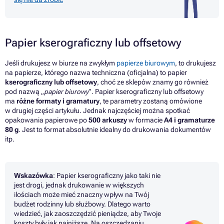
Papier kserograficzny lub offsetowy
Jeśli drukujesz w biurze na zwykłym
papierze biurowym
, to drukujesz
na papierze, którego nazwa techniczna (oficjalna) to papier
kserograficzny lub offsetowy
, choć ze sklepów znamy go również
pod nazwą „
papier biurowy
”. Papier kserograficzny lub offsetowy
ma
różne formaty i gramatury
, te parametry zostaną omówione
w drugiej części artykułu. Jednak najczęściej można spotkać
opakowania papierowe po
500 arkuszy
w formacie
A4 i gramaturze
80 g
. Jest to format absolutnie idealny do drukowania dokumentów
itp.
Wskazówka
: Papier kserograficzny jako taki nie
jest drogi, jednak drukowanie w większych
ilościach może mieć znaczny wpływ na Twój
budżet rodzinny lub służbowy. Dlatego warto
wiedzieć, jak zaoszczędzić pieniądze, aby Twoje
koszty były jak najniższe. Na oszczędzaniu