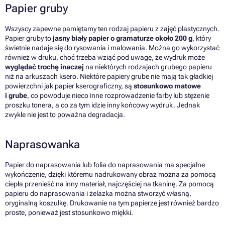
Papier gruby
Wszyscy zapewne pamiętamy ten rodzaj papieru z zajęć plastycznych.
Papier gruby to
jasny biały papier o gramaturze około 200 g
, który
świetnie nadaje się do rysowania i malowania. Można go wykorzystać
również w druku, choć trzeba wziąć pod uwagę, że wydruk może
wyglądać trochę inaczej
na niektórych rodzajach grubego papieru
niż na arkuszach ksero. Niektóre papiery grube nie mają tak gładkiej
powierzchni jak papier kserograficzny, są
stosunkowo matowe
i grube
, co powoduje nieco inne rozprowadzenie farby lub stężenie
proszku tonera, a co za tym idzie inny końcowy wydruk. Jednak
zwykle nie jest to poważna degradacja.
Naprasowanka
Papier do naprasowania lub folia do naprasowania ma specjalne
wykończenie, dzięki któremu nadrukowany obraz można za pomocą
ciepła przenieść na inny materiał, najczęściej na tkaninę. Za pomocą
papieru do naprasowania i żelazka można stworzyć własną,
oryginalną koszulkę. Drukowanie na tym papierze jest również bardzo
proste, ponieważ jest stosunkowo miękki.