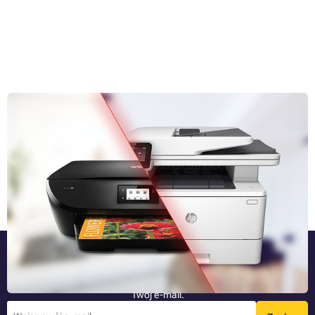
Drukarki laserowe i atramentowe: Czym się różnią?
Jeśli wybierasz drukarkę, prawdopodobnie będziesz rozważał zakup
pomiędzy laserem a atramentem – dwoma najczęściej używanymi
typami drukarek. Czy wiesz, czym różnią się te drukarki i czym są do
siebie podobne? Jeśli nie, a potrzebujesz tych informacji do podjęcia
Przeczytaj cały artykuł »
decyzji, znajdziesz je szczegółowo opisane w poniższym artykule.
Bądź jako pierwszy
Najnowsze informacje o nowościach i promocjach bezpośrednio na
Twój e-mail.