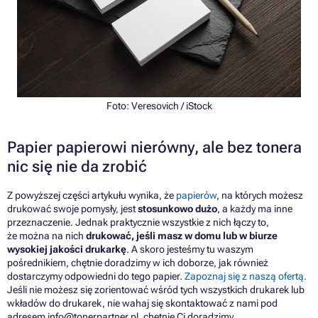
Foto: Veresovich / iStock
Papier papierowi nierówny, ale bez tonera
nic się nie
da
zrobić
Z powyższej części artykułu wynika, że
papierów
, na których możesz
drukować swoje pomysły, jest
stosunkowo dużo
, a każdy ma inne
przeznaczenie. Jednak praktycznie wszystkie z nich łączy to,
że można na nich
drukować, jeśli masz w domu lub w biurze
wysokiej jakości drukarkę
. A skoro jesteśmy tu waszym
pośrednikiem, chętnie doradzimy w ich doborze, jak również
dostarczymy odpowiedni do tego papier.
Zapoznaj się z naszą ofertą.
Jeśli nie możesz się zorientować wśród tych wszystkich drukarek lub
wkładów do drukarek, nie wahaj się skontaktować z nami pod
adresem info@tonerpartner.pl, chętnie Ci doradzimy.