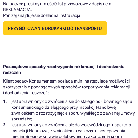
Na paczce prosimy umieścić list przewozowy z dopiskiem
REKLAMACJA.
Poniżej znajduje się dokładna instrukacja.
PRZYGOTOWANIE DRUKARKI DO TRANSPORTU
Pozasądowe sposoby rozstrzygania reklamacji
i
dochodzenia
roszczeń
Klient będący Konsumentem posiada m.in. następujące możliwości
skorzystania
z
pozasądowych sposobów rozpatrywania reklamacji
i
dochodzenia roszczeń:
jest uprawniony
do
zwrócenia się
do
stałego polubownego sądu
konsumenckiego działającego przy Inspekcji Handlowej
z
wnioskiem
o
rozstrzygnięcie sporu wynikłego
z
zawartej Umowy
sprzedaży;
jest uprawniony
do
zwrócenia się
do
wojewódzkiego inspektora
Inspekcji Handlowej
z
wnioskiem
o
wszczęcie postępowania
mediacyjnego
w
sprawie polubownego zakończenia sporu