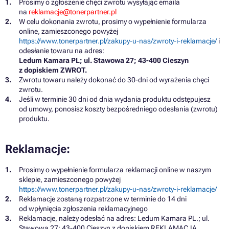
Prosimy o zgłoszenie chęci zwrotu wysyłając emaila
na
reklamacje@tonerpartner.pl
W celu dokonania zwrotu, prosimy o wypełnienie formularza
online, zamieszconego powyżej
https://www.tonerpartner.pl/zakupy-u-nas/zwroty-i-reklamacje/
i
odesłanie towaru na adres:
Ledum Kamara PL; ul. Stawowa 27; 43-400 Cieszyn
z dopiskiem ZWROT.
Zwrotu towaru należy dokonać do 30-dni od wyrażenia chęci
zwrotu.
Jeśli w terminie 30 dni od dnia wydania produktu odstępujesz
od umowy, ponosisz koszty bezpośredniego odesłania (zwrotu)
produktu.
Reklamacje:
Prosimy o wypełnienie formularza reklamacji online w naszym
sklepie, zamieszconego powyżej
https://www.tonerpartner.pl/zakupy-u-nas/zwroty-i-reklamacje/
Reklamacje zostaną rozpatrzone w terminie do 14 dni
od wpłynięcia zgłoszenia reklamacyjnego
Reklamacje, należy odesłać na adres: Ledum Kamara PL.; ul.
Stawowa 27; 43-400 Cieszyn z dopiskiem REKLAMACJA.