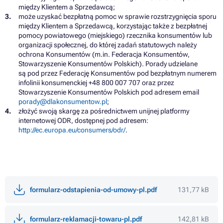
między Klientem
a
Sprzedawcą;
może uzyskać bezpłatną pomoc
w
sprawie rozstrzygnięcia sporu
między Klientem
a
Sprzedawcą, korzystając także
z
bezpłatnej
pomocy powiatowego (miejskiego) rzecznika konsumentów lub
organizacji społecznej,
do
której zadań statutowych należy
ochrona Konsumentów (m.in. Federacja Konsumentów,
Stowarzyszenie Konsumentów Polskich). Porady udzielane
są
pod przez Federację Konsumentów pod bezpłatnym numerem
infolinii konsumenckiej +48 800 007 707 oraz przez
Stowarzyszenie Konsumentów Polskich pod adresem email
porady@dlakonsumentow.pl
;
złożyć swoją skargę
za
pośrednictwem unijnej platformy
internetowej ODR, dostępnej pod adresem:
http://ec.europa.eu/consumers/odr/
.
formularz-odstapienia-od-umowy-pl.pdf
131,77 kB
formularz-reklamacji-towaru-pl.pdf
142,81 kB