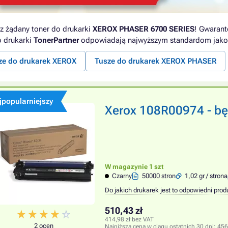
z żądany toner do drukarki
XEROX PHASER 6700 SERIES
! Gwarant
o drukarki
TonerPartner
odpowiadają najwyższym standardom jako
ze do drukarek XEROX
Tusze do drukarek XEROX PHASER
jpopularniejszy
Xerox 108R00974 - bęb
W magazynie 1 szt
Czarny
50000 stron
1,02 gr / strona
Do jakich drukarek jest to odpowiedni prod
510,43 zł
414,98 zł bez VAT
2 ocen
Najniższa cena w ciągu ostatnich 30 dni:
456