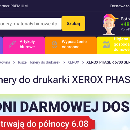
Partner PREMIUM
Dostawa t
Potr
Szukaj
+48
Pon-P
Higiena +
Artykuły
Wyposażenie
gospoda
biurowe
ochronne
domowe
główna
Tusze i Tonery do drukarek
XEROX
XEROX PHASER 6700 SE
nery do drukarki XEROX PHA