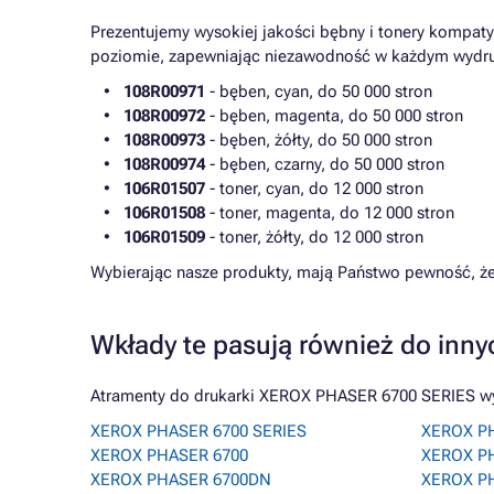
Prezentujemy wysokiej jakości bębny i tonery kompaty
poziomie, zapewniając niezawodność w każdym wydr
108R00971
- bęben, cyan, do 50 000 stron
108R00972
- bęben, magenta, do 50 000 stron
108R00973
- bęben, żółty, do 50 000 stron
108R00974
- bęben, czarny, do 50 000 stron
106R01507
- toner, cyan, do 12 000 stron
106R01508
- toner, magenta, do 12 000 stron
106R01509
- toner, żółty, do 12 000 stron
Wybierając nasze produkty, mają Państwo pewność, że
Wkłady te pasują również do inny
Atramenty do drukarki XEROX PHASER 6700 SERIES wym
XEROX PHASER 6700 SERIES
XEROX P
XEROX PHASER 6700
XEROX P
XEROX PHASER 6700DN
XEROX P