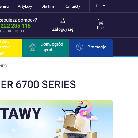
PL
owaru
Artykuły
Dla firm
Kontakty
zebujesz pomocy?
 222 235 115
0 zł
Zaloguj się
t: 8:00 - 16:00
 Art.
Dom, ogród
rstwa
Promocja
i sport
go
RIES
SER 6700 SERIES