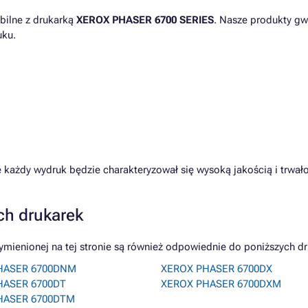
bilne z drukarką
XEROX PHASER 6700 SERIES
. Nasze produkty gw
uku.
 każdy wydruk będzie charakteryzował się wysoką jakością i trwa
ch drukarek
ienionej na tej stronie są również odpowiednie do poniższych dr
HASER 6700DNM
XEROX PHASER 6700DX
HASER 6700DT
XEROX PHASER 6700DXM
HASER 6700DTM