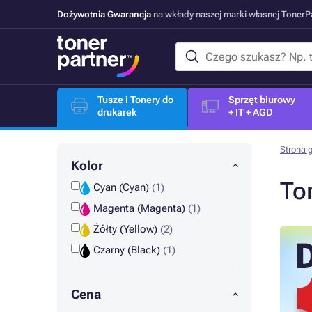
Dożywotnia Gwarancja
na wkłady naszej marki własnej Toner
Tusze i Tonery do
Sprzęt biurowy
drukarek
+ IT + AGD
Strona 
Kolor
To
Cyan (Cyan)
(1)
Magenta (Magenta)
(1)
Żółty (Yellow)
(2)
Czarny (Black)
(1)
Cena