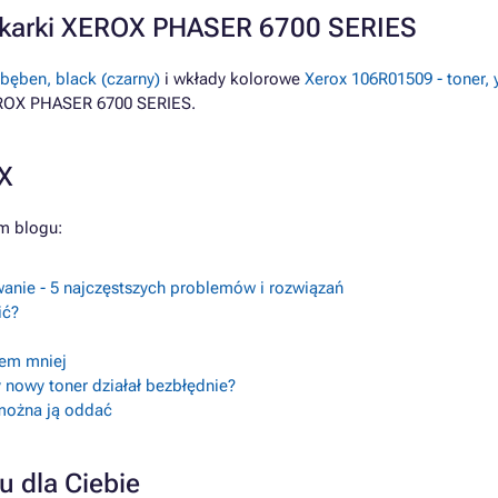
ukarki XEROX PHASER 6700 SERIES
bęben, black (czarny)
i wkłady kolorowe
Xerox 106R01509 - toner, y
EROX PHASER 6700 SERIES.
OX
m blogu:
anie - 5 najczęstszych problemów i rozwiązań
ić?
lem mniej
 nowy toner działał bezbłędnie?
 można ją oddać
u dla Ciebie