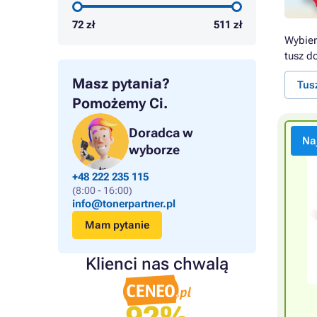
72
zł
511
zł
Wybier
tusz d
Masz pytania?
Tus
Pomożemy Ci.
Doradca w
Na
wyborze
+48 222 235 115
(8:00 - 16:00)
info@tonerpartner.pl
Mam pytanie
Klienci nas chwalą