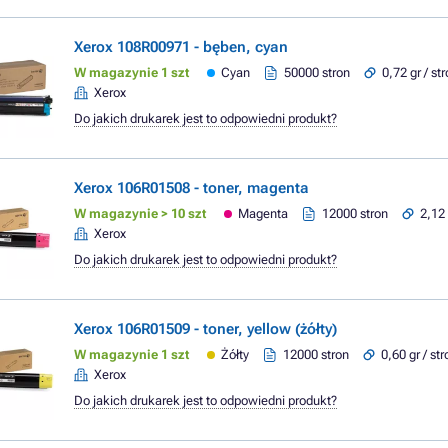
Xerox 108R00971 - bęben, cyan
W magazynie 1 szt
Cyan
50000 stron
0,72 gr / st
Xerox
Do jakich drukarek jest to odpowiedni produkt?
Xerox 106R01508 - toner, magenta
W magazynie > 10 szt
Magenta
12000 stron
2,12 
Xerox
Do jakich drukarek jest to odpowiedni produkt?
Xerox 106R01509 - toner, yellow (żółty)
W magazynie 1 szt
Żółty
12000 stron
0,60 gr / st
Xerox
Do jakich drukarek jest to odpowiedni produkt?