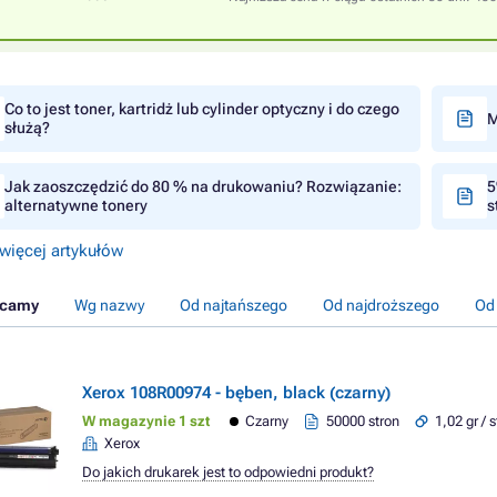
Co to jest toner, kartridż lub cylinder optyczny i do czego
M
służą?
Jak zaoszczędzić do 80 % na drukowaniu? Rozwiązanie:
5
alternatywne tonery
s
więcej artykułów
ecamy
Wg nazwy
Od najtańszego
Od najdroższego
Od
Xerox 108R00974 - bęben, black (czarny)
W magazynie 1 szt
Czarny
50000 stron
1,02 gr / 
Xerox
Do jakich drukarek jest to odpowiedni produkt?