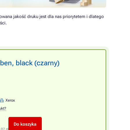
owana jakość druku jest dla nas priorytetem i dlatego
ści.
en, black (czarny)
Xerox
ukt?
Do koszyka
,07 zł