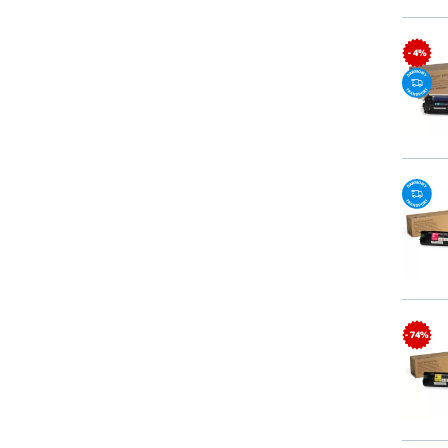
- 4%
- 74%