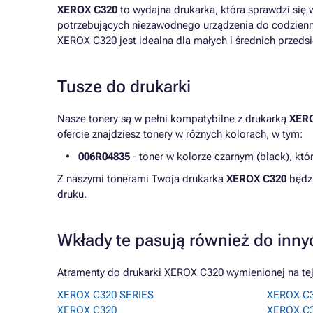
XEROX C320
to wydajna drukarka, która sprawdzi się w
potrzebujących niezawodnego urządzenia do codzienn
XEROX C320 jest idealna dla małych i średnich przed
Tusze do drukarki
Nasze tonery są w pełni kompatybilne z drukarką
XER
ofercie znajdziesz tonery w różnych kolorach, w tym:
006R04835
- toner w kolorze czarnym (black), któ
Z naszymi tonerami Twoja drukarka
XEROX C320
będzi
druku.
Wkłady te pasują również do inny
Atramenty do drukarki XEROX C320 wymienionej na tej
XEROX C320 SERIES
XEROX C
XEROX C320
XEROX C