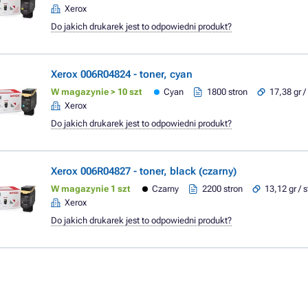
Xerox
Do jakich drukarek jest to odpowiedni produkt?
Xerox 006R04824 - toner, cyan
W magazynie > 10 szt
Cyan
1800 stron
17,38 gr /
Xerox
Do jakich drukarek jest to odpowiedni produkt?
Xerox 006R04827 - toner, black (czarny)
W magazynie 1 szt
Czarny
2200 stron
13,12 gr / 
Xerox
Do jakich drukarek jest to odpowiedni produkt?