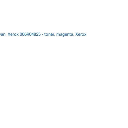
yan
,
Xerox 006R04825 - toner, magenta
,
Xerox