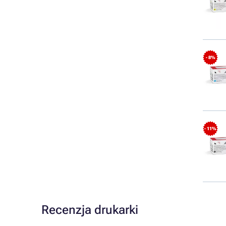
- 8%
- 11%
Recenzja drukarki