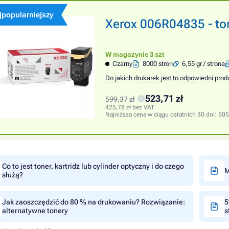
jpopularniejszy
Xerox 006R04835 - ton
W magazynie 3 szt
Czarny
8000 stron
6,55 gr / strona
Do jakich drukarek jest to odpowiedni prod
523,71 zł
599,37 zł
425,78 zł bez VAT
Najniższa cena w ciągu ostatnich 30 dni:
505
Co to jest toner, kartridż lub cylinder optyczny i do czego
M
służą?
Jak zaoszczędzić do 80 % na drukowaniu? Rozwiązanie:
5
alternatywne tonery
s