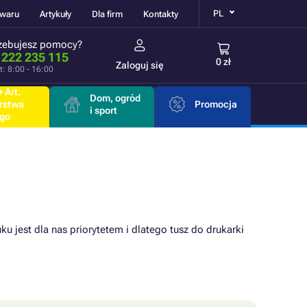
PL
owaru
Artykuły
Dla firm
Kontakty
zebujesz pomocy?
 222 235 115
0 zł
Zaloguj się
t: 8:00 - 16:00
 Art.
Dom, ogród
rstwa
Promocja
i sport
go
u jest dla nas priorytetem i dlatego tusz do drukarki