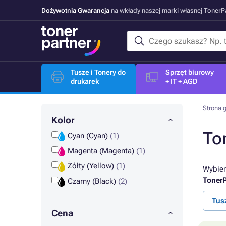
Dożywotnia Gwarancja
na wkłady naszej marki własnej Toner
Tusze i Tonery do
Sprzęt biurowy
drukarek
+ IT + AGD
Strona 
Kolor
To
Cyan (Cyan)
(1)
Magenta (Magenta)
(1)
Żółty (Yellow)
(1)
Wybier
TonerP
Czarny (Black)
(2)
Tus
Cena