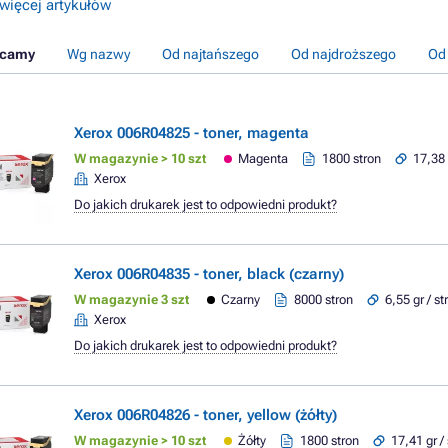
więcej artykułów
ecamy
Wg nazwy
Od najtańszego
Od najdroższego
Od
Xerox 006R04825 - toner, magenta
W magazynie > 10 szt
Magenta
1800 stron
17,38 
Xerox
Do jakich drukarek jest to odpowiedni produkt?
Xerox 006R04835 - toner, black (czarny)
W magazynie 3 szt
Czarny
8000 stron
6,55 gr / s
Xerox
Do jakich drukarek jest to odpowiedni produkt?
Xerox 006R04826 - toner, yellow (żółty)
W magazynie > 10 szt
Żółty
1800 stron
17,41 gr /