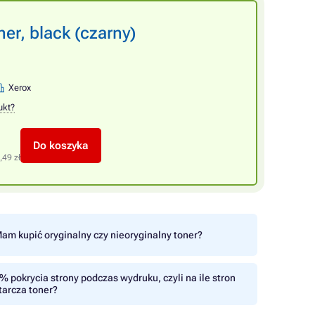
er, black (czarny)
Xerox
ukt?
Do koszyka
,49 zł
am kupić oryginalny czy nieoryginalny toner?
% pokrycia strony podczas wydruku, czyli na ile stron
tarcza toner?