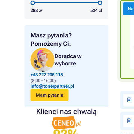
Na
288
zł
524
zł
Masz pytania?
Pomożemy Ci.
Doradca w
wyborze
+48 222 235 115
(8:00 - 16:00)
info@tonerpartner.pl
Mam pytanie
Klienci nas chwalą