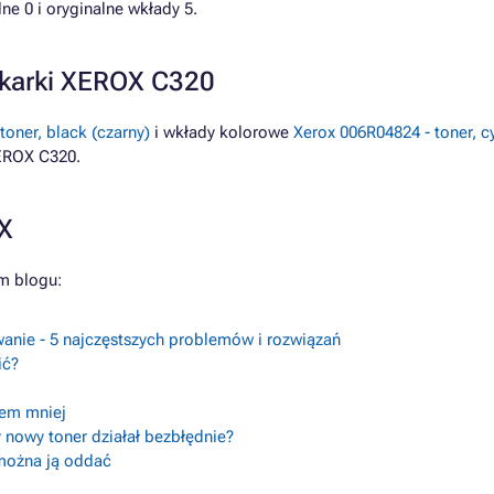
e 0 i oryginalne wkłady 5.
ukarki XEROX C320
toner, black (czarny)
i wkłady kolorowe
Xerox 006R04824 - toner, c
EROX C320.
OX
m blogu:
anie - 5 najczęstszych problemów i rozwiązań
ić?
lem mniej
 nowy toner działał bezbłędnie?
 można ją oddać