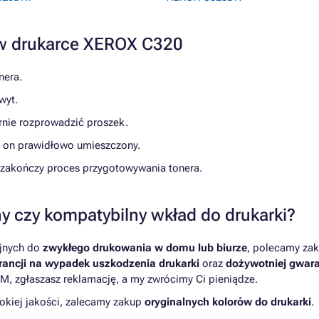
 w drukarce XEROX C320
nera.
wyt.
rnie rozprowadzić proszek.
st on prawidłowo umieszczony.
e zakończy proces przygotowywania tonera.
y czy kompatybilny wkład do drukarki?
yjnych do
zwykłego drukowania w domu lub biurze
, polecamy zak
ancji na wypadek uszkodzenia drukarki
oraz
dożywotniej gwara
M, zgłaszasz reklamację, a my zwrócimy Ci pieniądze.
kiej jakości, zalecamy zakup
oryginalnych kolorów do drukarki
.