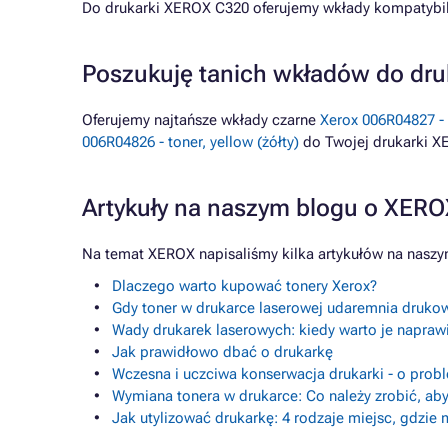
Do drukarki XEROX C320 oferujemy wkłady kompatybiln
Poszukuję tanich wkładów do dr
Oferujemy najtańsze wkłady czarne
Xerox 006R04827 - 
006R04826 - toner, yellow (żółty)
do Twojej drukarki X
Artykuły na naszym blogu o XER
Na temat XEROX napisaliśmy kilka artykułów na naszy
Dlaczego warto kupować tonery Xerox?
Gdy toner w drukarce laserowej udaremnia drukow
Wady drukarek laserowych: kiedy warto je napraw
Jak prawidłowo dbać o drukarkę
Wczesna i uczciwa konserwacja drukarki - o prob
Wymiana tonera w drukarce: Co należy zrobić, aby
Jak utylizować drukarkę: 4 rodzaje miejsc, gdzie