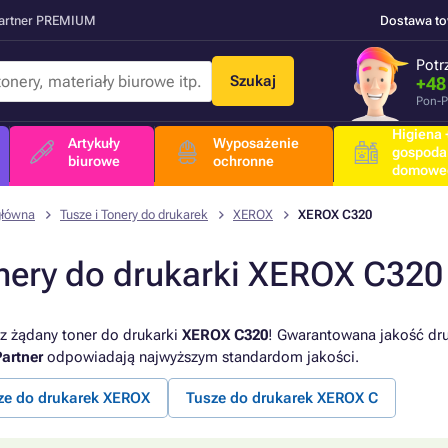
Partner PREMIUM
Dostawa t
Potr
Szukaj
+48
Pon-P
Higiena +
Artykuły
Wyposażenie
gospoda
biurowe
ochronne
domowe
główna
Tusze i Tonery do drukarek
XEROX
XEROX C320
nery do drukarki XEROX C320
z żądany toner do drukarki
XEROX C320
! Gwarantowana jakość druk
artner
odpowiadają najwyższym standardom jakości.
ze do drukarek XEROX
Tusze do drukarek XEROX C