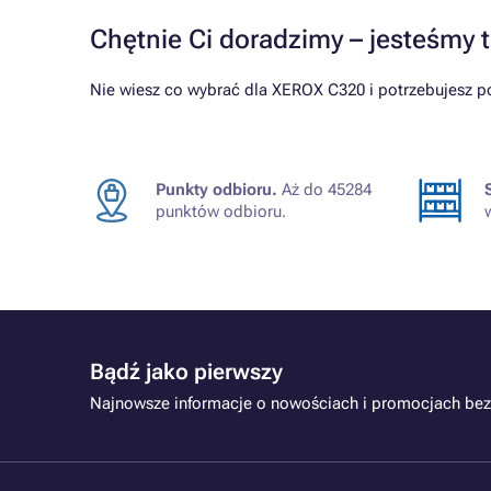
Chętnie Ci doradzimy – jesteśmy t
Nie wiesz co wybrać dla XEROX C320 i potrzebujesz p
Punkty odbioru.
Aż do 45284
punktów odbioru.
Bądź jako pierwszy
Najnowsze informacje o nowościach i promocjach bez