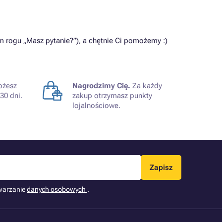
 rogu „Masz pytanie?”), a chętnie Ci pomożemy :)
żesz
Nagrodzimy Cię.
Za każdy
30 dni.
zakup otrzymasz punkty
lojalnościowe.
Zapisz
warzanie
danych osobowych
.