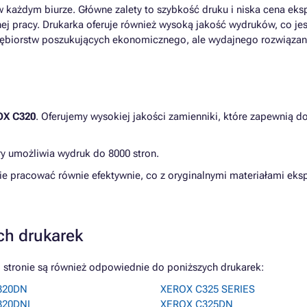
 każdym biurze. Główne zalety to szybkość druku i niska cena eksp
ej pracy. Drukarka oferuje również wysoką jakość wydruków, co j
siębiorstw poszukujących ekonomicznego, ale wydajnego rozwiązan
OX C320
. Oferujemy wysokiej jakości zamienniki, które zapewnią d
ry umożliwia wydruk do 8000 stron.
e pracować równie efektywnie, co z oryginalnymi materiałami eks
ch drukarek
 stronie są również odpowiednie do poniższych drukarek:
320DN
XEROX C325 SERIES
320DNI
XEROX C325DN