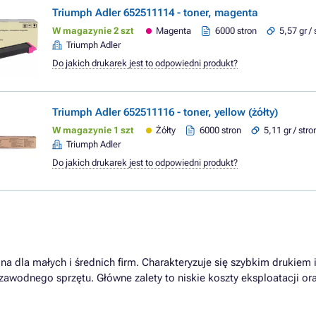
Triumph Adler 652511114 - toner, magenta
W magazynie 2 szt
Magenta
6000 stron
5,57 gr /
Triumph Adler
Do jakich drukarek jest to odpowiedni produkt?
Triumph Adler 652511116 - toner, yellow (żółty)
W magazynie 1 szt
Żółty
6000 stron
5,11 gr / stro
Triumph Adler
Do jakich drukarek jest to odpowiedni produkt?
na dla małych i średnich firm. Charakteryzuje się szybkim drukiem 
awodnego sprzętu. Główne zalety to niskie koszty eksploatacji or