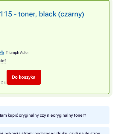
15 - toner, black (czarny)
Triumph Adler
ukt?
Do koszyka
12 zł
am kupić oryginalny czy nieoryginalny toner?
% pokrycia strony podczas wydruku, czyli na ile stron