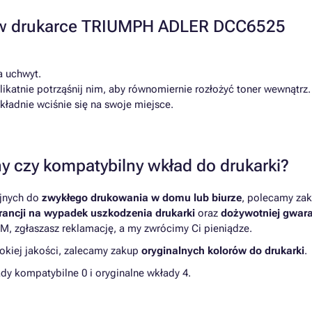
a w drukarce TRIUMPH ADLER DCC6525
a uchwyt.
katnie potrząśnij nim, aby równomiernie rozłożyć toner wewnątrz.
ładnie wciśnie się na swoje miejsce.
y czy kompatybilny wkład do drukarki?
yjnych do
zwykłego drukowania w domu lub biurze
, polecamy zak
ancji na wypadek uszkodzenia drukarki
oraz
dożywotniej gwara
M, zgłaszasz reklamację, a my zwrócimy Ci pieniądze.
kiej jakości, zalecamy zakup
oryginalnych kolorów do drukarki
.
 kompatybilne 0 i oryginalne wkłady 4.