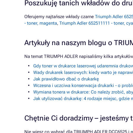
Poszukuję tanich wkładów do d
Oferujemy najtańsze wkłady czarne
Triumph Adler 6525
- toner, magenta
,
Triumph Adler 652511111 - toner, cy
Artykuły na naszym blogu o TRI
Na temat TRIUMPH ADLER napisaliśmy kilka artykułów
Gdy toner w drukarce laserowej udaremnia drukow
Wady drukarek laserowych: kiedy warto je napraw
Jak prawidłowo dbać o drukarkę
Wczesna i uczciwa konserwacja drukarki - o prob
Wymiana tonera w drukarce: Co należy zrobić, aby
Jak utylizować drukarkę: 4 rodzaje miejsc, gdzie
Chętnie Ci doradzimy – jesteśmy t
Nie wiesz co wybrać dla TRIUMPH ADLER DCC6525 i pot