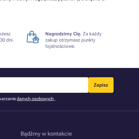
żesz
Nagrodzimy Cię.
Za każdy
30 dni.
zakup otrzymasz punkty
lojalnościowe.
Zapisz
warzanie
danych osobowych
.
Bądźmy w kontakcie