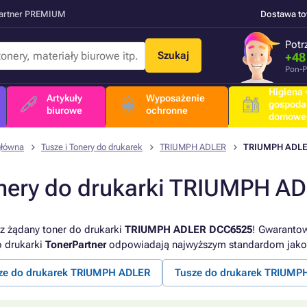
Partner PREMIUM
Dostawa t
Potr
Szukaj
+48
Pon-P
Higiena +
Artykuły
Wyposażenie
gospoda
biurowe
ochronne
domowe
główna
Tusze i Tonery do drukarek
TRIUMPH ADLER
TRIUMPH ADLE
nery do drukarki TRIUMPH 
z żądany toner do drukarki
TRIUMPH ADLER DCC6525
! Gwarantow
o drukarki
TonerPartner
odpowiadają najwyższym standardom jako
ze do drukarek TRIUMPH ADLER
Tusze do drukarek TRIUMP