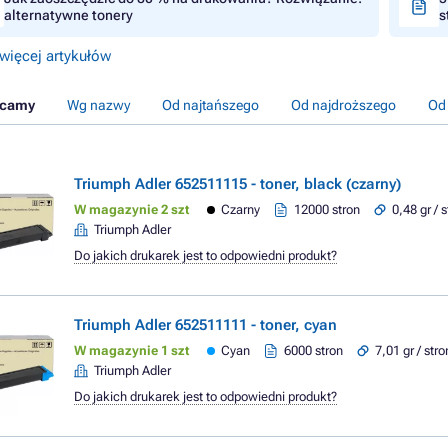
alternatywne tonery
s
więcej artykułów
ecamy
Wg nazwy
Od najtańszego
Od najdroższego
Od
Triumph Adler 652511115 - toner, black (czarny)
W magazynie 2 szt
Czarny
12000 stron
0,48 gr / 
Triumph Adler
Do jakich drukarek jest to odpowiedni produkt?
Triumph Adler 652511111 - toner, cyan
W magazynie 1 szt
Cyan
6000 stron
7,01 gr / str
Triumph Adler
Do jakich drukarek jest to odpowiedni produkt?