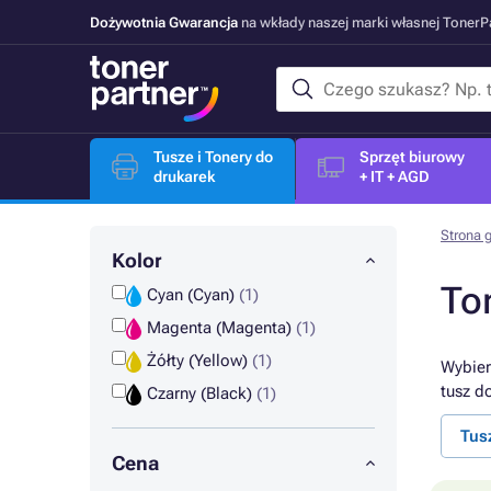
Dożywotnia Gwarancja
na wkłady naszej marki własnej Toner
Tusze i Tonery do
Sprzęt biurowy
drukarek
+ IT + AGD
Strona 
Kolor
To
Cyan (Cyan)
(1)
Magenta (Magenta)
(1)
Żółty (Yellow)
(1)
Wybier
tusz d
Czarny (Black)
(1)
Tus
Cena