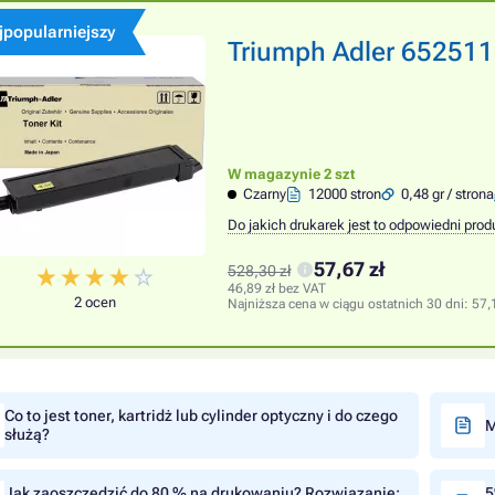
jpopularniejszy
Triumph Adler 6525111
W magazynie 2 szt
Czarny
12000 stron
0,48 gr / strona
Do jakich drukarek jest to odpowiedni prod
57,67 zł
528,30 zł
46,89 zł bez VAT
2 ocen
Najniższa cena w ciągu ostatnich 30 dni:
57,
Co to jest toner, kartridż lub cylinder optyczny i do czego
M
służą?
Jak zaoszczędzić do 80 % na drukowaniu? Rozwiązanie:
5