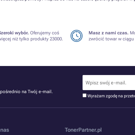
Szeroki wybór.
Oferujemy coś
Masz z nami czas.
Mo
więcej niż tylko produkty 23000.
zwrócić towar w ciągu 
pośrednio na Twój e-mail.
Wyrażam zgodę na przet
 nas
TonerPartner.pl