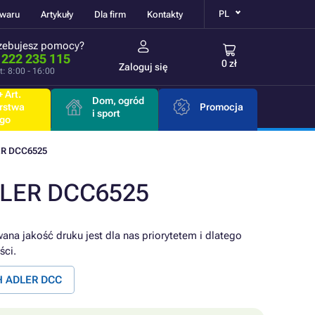
PL
owaru
Artykuły
Dla firm
Kontakty
zebujesz pomocy?
 222 235 115
0 zł
Zaloguj się
t: 8:00 - 16:00
 Art.
Dom, ogród
rstwa
Promocja
i sport
go
R DCC6525
ADLER DCC6525
ana jakość druku jest dla nas priorytetem i dlatego
ści.
H ADLER DCC