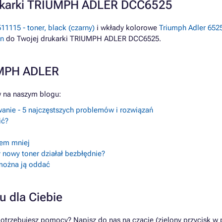
rukarki TRIUMPH ADLER DCC6525
11115 - toner, black (czarny)
i wkłady kolorowe
Triumph Adler 65251
an
do Twojej drukarki TRIUMPH ADLER DCC6525.
UMPH ADLER
 na naszym blogu:
anie - 5 najczęstszych problemów i rozwiązań
ić?
lem mniej
 nowy toner działał bezbłędnie?
 można ją oddać
u dla Ciebie
rzebujesz pomocy? Napisz do nas na czacie (zielony przycisk w p