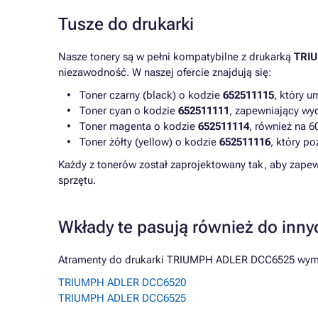
Tusze do drukarki
Nasze tonery są w pełni kompatybilne z drukarką
TRI
niezawodność. W naszej ofercie znajdują się:
Toner czarny (black) o kodzie
652511115
, który u
Toner cyan o kodzie
652511111
, zapewniający wyd
Toner magenta o kodzie
652511114
, również na 6
Toner żółty (yellow) o kodzie
652511116
, który p
Każdy z tonerów został zaprojektowany tak, aby zapew
sprzętu.
Wkłady te pasują również do inny
Atramenty do drukarki TRIUMPH ADLER DCC6525 wymien
TRIUMPH ADLER DCC6520
TRIUMPH ADLER DCC6525