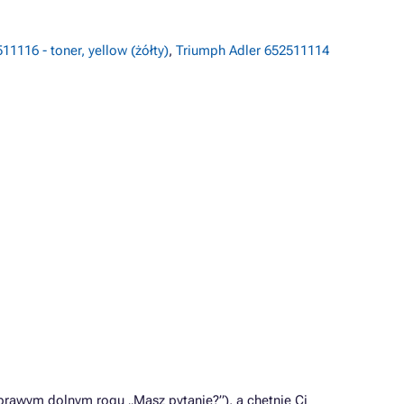
1116 - toner, yellow (żółty)
,
Triumph Adler 652511114
rawym dolnym rogu „Masz pytanie?”), a chętnie Ci