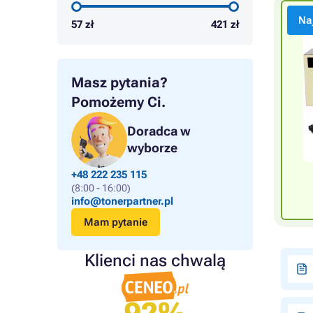
Na
57
zł
421
zł
Masz pytania?
Pomożemy Ci.
Doradca w
wyborze
+48 222 235 115
(8:00 - 16:00)
info@tonerpartner.pl
Mam pytanie
Klienci nas chwalą