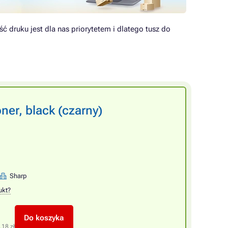
ć druku jest dla nas priorytetem i dlatego tusz do
er, black (czarny)
Sharp
ukt?
Do koszyka
,18 zł