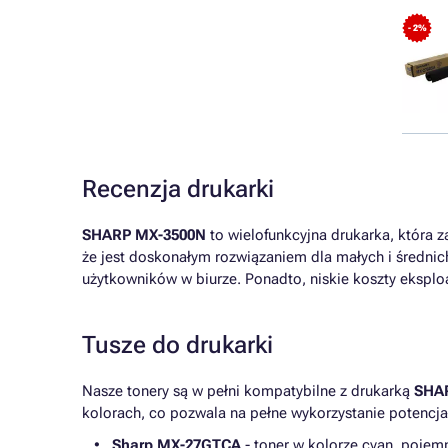
- 2%
Recenzja drukarki
SHARP MX-3500N
to wielofunkcyjna drukarka, która 
że jest doskonałym rozwiązaniem dla małych i średnic
użytkowników w biurze. Ponadto, niskie koszty eksplo
Tusze do drukarki
Nasze tonery są w pełni kompatybilne z drukarką
SHA
kolorach, co pozwala na pełne wykorzystanie potencjał
Sharp MX-27GTCA
- toner w kolorze cyan, pojem