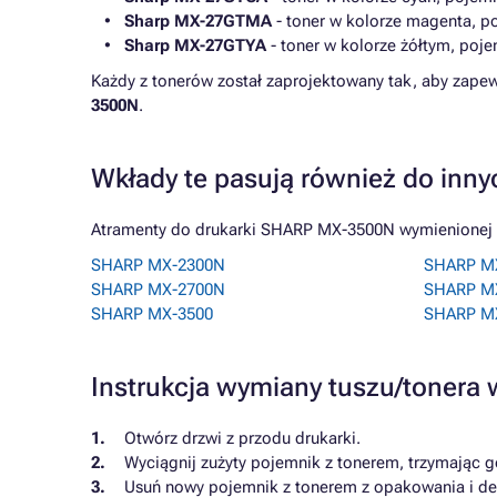
Sharp MX-27GTMA
- toner w kolorze magenta, p
Sharp MX-27GTYA
- toner w kolorze żółtym, poj
Każdy z tonerów został zaprojektowany tak, aby zape
3500N
.
Wkłady te pasują również do inny
Atramenty do drukarki SHARP MX-3500N wymienionej na
SHARP MX-2300N
SHARP M
SHARP MX-2700N
SHARP M
SHARP MX-3500
SHARP MX
Instrukcja wymiany tuszu/toner
Otwórz drzwi z przodu drukarki.
Wyciągnij zużyty pojemnik z tonerem, trzymając g
Usuń nowy pojemnik z tonerem z opakowania i deli