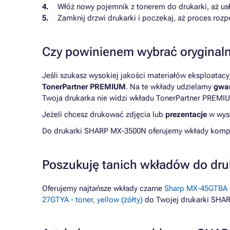
Włóż nowy pojemnik z tonerem do drukarki, aż usły
Zamknij drzwi drukarki i poczekaj, aż proces roz
Czy powinienem wybrać oryginaln
Jeśli szukasz wysokiej jakości materiałów eksploatac
TonerPartner PREMIUM
. Na te wkłady udzielamy
gwar
Twoja drukarka nie widzi wkładu TonerPartner PREMIU
Jeżeli chcesz drukować zdjęcia lub
prezentacje
w wyso
Do drukarki SHARP MX-3500N oferujemy wkłady kompaty
Poszukuję tanich wkładów do dr
Oferujemy najtańsze wkłady czarne
Sharp MX-45GTBA - 
27GTYA - toner, yellow (żółty)
do Twojej drukarki SHA