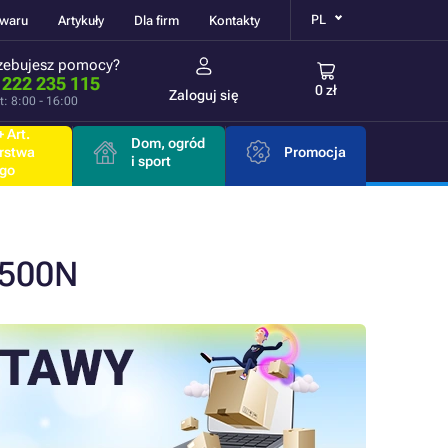
PL
owaru
Artykuły
Dla firm
Kontakty
zebujesz pomocy?
 222 235 115
0 zł
Zaloguj się
t: 8:00 - 16:00
 Art.
Dom, ogród
rstwa
Promocja
i sport
go
3500N