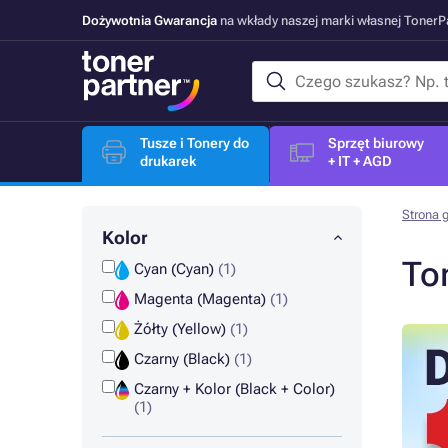
Dożywotnia Gwarancja
na wkłady naszej marki własnej Toner
Tusze i Tonery do
Sprzęt biurowy
drukarek
+ IT + AGD
Strona 
Kolor
To
Cyan (Cyan)
(1)
Magenta (Magenta)
(1)
Żółty (Yellow)
(1)
Czarny (Black)
(1)
Czarny + Kolor (Black + Color)
(1)