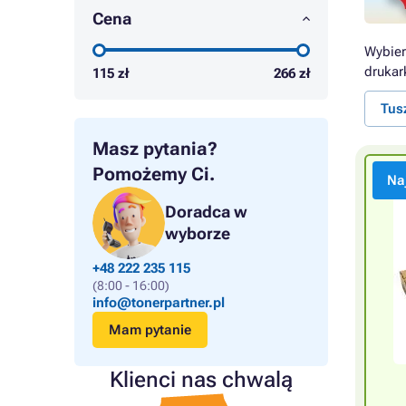
Cena
Wybier
drukar
115
zł
266
zł
Tus
Masz pytania?
Pomożemy Ci.
Na
Doradca w
wyborze
+48 222 235 115
(8:00 - 16:00)
info@tonerpartner.pl
Mam pytanie
Klienci nas chwalą