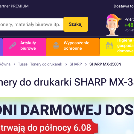
Partner PREMIUM
Dostawa t
Potr
Szukaj
+48
Pon-P
Higiena +
Artykuły
Wyposażenie
gospoda
biurowe
ochronne
domowe
główna
Tusze i Tonery do drukarek
SHARP
SHARP MX-3500N
nery do drukarki SHARP MX-