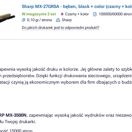
Sharp MX-27GRSA - bęben, black + color (czarny + kol
W magazynie 2 szt
Czarny + kolor
100000/60000 stron
0,10 gr / strona
Sharp
Do jakich drukarek jest to odpowiedni produkt?
zapewnia wysoką jakość druku w kolorze. Jej główne zalety to szyb
h przedsiębiorstw. Dzięki funkcji drukowania sieciowego, urządzen
atacji czynią ją ekonomicznym wyborem dla firm dbających o budż
RP MX-3500N
, zapewniając wysoką jakość wydruków oraz niezawo
u Twojej drukarki.
ność 15000 stron