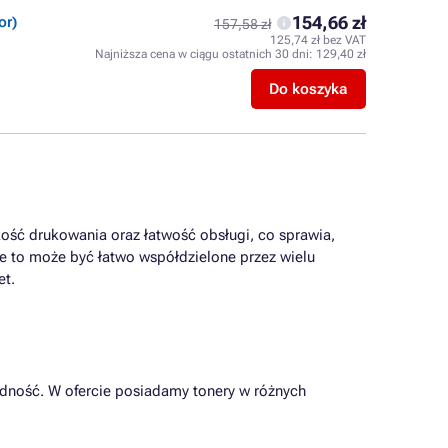
154,66 zł
or)
157,58 zł
125,74 zł bez VAT
Najniższa cena w ciągu ostatnich 30 dni:
129,40 zł
Do koszyka
kość drukowania oraz łatwość obsługi, co sprawia,
ie to może być łatwo współdzielone przez wielu
et.
dność. W ofercie posiadamy tonery w różnych