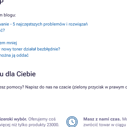
RP
m blogu:
anie - 5 najczęstszych problemów i rozwiązań
ić?
lem mniej
 nowy toner działał bezbłędnie?
 można ją oddać
u dla Ciebie
sz pomocy? Napisz do nas na czacie (zielony przycisk w prawym 
Szeroki wybór.
Oferujemy coś
Masz z nami czas.
Mo
więcej niż tylko produkty 23000.
zwrócić towar w ciągu 