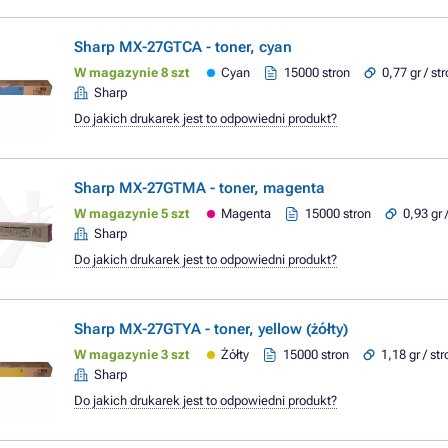
Sharp MX-27GTCA - toner, cyan
W magazynie 8 szt
Cyan
15000 stron
0,77 gr / st
Sharp
Do jakich drukarek jest to odpowiedni produkt?
Sharp MX-27GTMA - toner, magenta
W magazynie 5 szt
Magenta
15000 stron
0,93 gr 
Sharp
Do jakich drukarek jest to odpowiedni produkt?
Sharp MX-27GTYA - toner, yellow (żółty)
W magazynie 3 szt
Żółty
15000 stron
1,18 gr / st
Sharp
Do jakich drukarek jest to odpowiedni produkt?