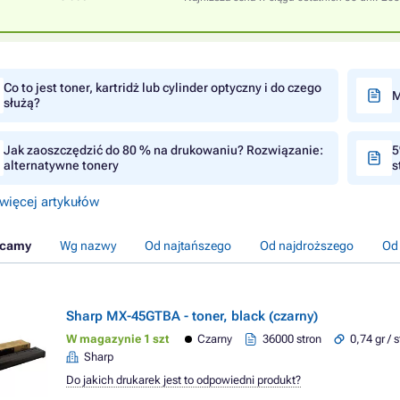
Co to jest toner, kartridż lub cylinder optyczny i do czego
M
służą?
Jak zaoszczędzić do 80 % na drukowaniu? Rozwiązanie:
5
alternatywne tonery
s
więcej artykułów
ecamy
Wg nazwy
Od najtańszego
Od najdroższego
Od
Sharp MX-45GTBA - toner, black (czarny)
W magazynie 1 szt
Czarny
36000 stron
0,74 gr / 
Sharp
Do jakich drukarek jest to odpowiedni produkt?