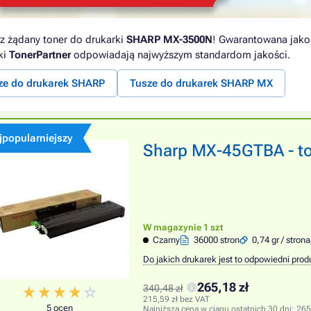
z żądany toner do drukarki
SHARP MX-3500N
! Gwarantowana jakoś
ki
TonerPartner
odpowiadają najwyższym standardom jakości.
ze do drukarek SHARP
Tusze do drukarek SHARP MX
jpopularniejszy
Sharp MX-45GTBA - ton
W magazynie 1 szt
Czarny
36000 stron
0,74 gr / strona
Do jakich drukarek jest to odpowiedni prod
265,18 zł
340,48 zł
215,59 zł bez VAT
5 ocen
Najniższa cena w ciągu ostatnich 30 dni:
265