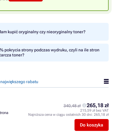
am kupić oryginalny czy nieoryginalny toner?
% pokrycia strony podczas wydruku, czyli na ile stron
tarcza toner?
 największego rabatu
265,18 zł
340,48 zł
215,59 zł bez VAT
strona
Najniższa cena w ciągu ostatnich 30 dni:
265,18 zł
Do koszyka