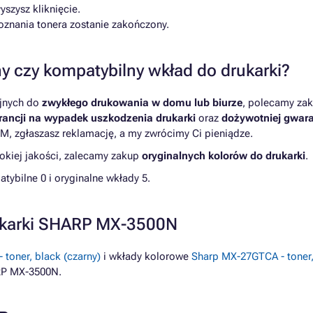
szysz kliknięcie.
poznania tonera zostanie zakończony.
y czy kompatybilny wkład do drukarki?
yjnych do
zwykłego drukowania w domu lub biurze
, polecamy zak
ancji na wypadek uszkodzenia drukarki
oraz
dożywotniej gwara
M, zgłaszasz reklamację, a my zwrócimy Ci pieniądze.
kiej jakości, zalecamy zakup
oryginalnych kolorów do drukarki
.
bilne 0 i oryginalne wkłady 5.
ukarki SHARP MX-3500N
toner, black (czarny)
i wkłady kolorowe
Sharp MX-27GTCA - toner,
RP MX-3500N.