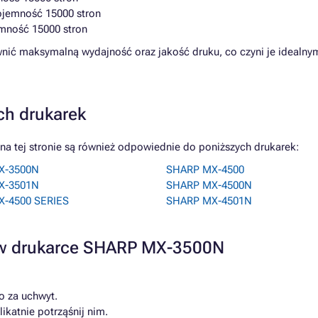
ojemność 15000 stron
emność 15000 stron
wnić maksymalną wydajność oraz jakość druku, co czyni je ideal
ch drukarek
 tej stronie są również odpowiednie do poniższych drukarek:
X-3500N
SHARP MX-4500
X-3501N
SHARP MX-4500N
-4500 SERIES
SHARP MX-4501N
a w drukarce SHARP MX-3500N
o za uchwyt.
katnie potrząśnij nim.