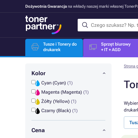
Dożywotnia Gwarancja
na wkłady naszej marki własnej Toner
Tusze i Tonery do
Sprzęt biurowy
drukarek
+ IT + AGD
Strona 
Kolor
To
Cyan (Cyan)
(1)
Magenta (Magenta)
(1)
Żółty (Yellow)
(1)
Wybier
drukar
Czarny (Black)
(1)
Tus
Cena