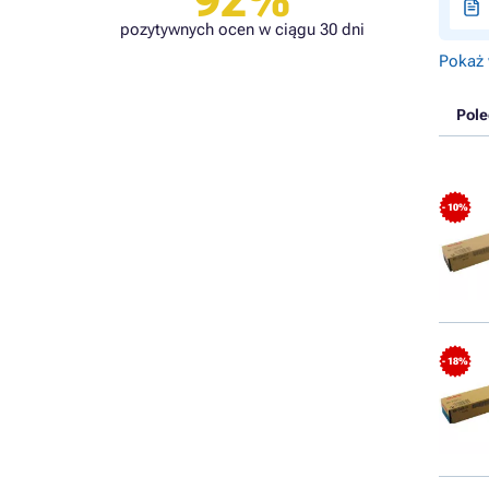
92%
pozytywnych ocen w ciągu 30 dni
Pokaż 
Pol
- 10%
- 18%