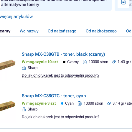
alternatywne tonery
s
więcej artykułów
ecamy
Wg nazwy
Od najtańszego
Od najdroższego
Od
Sharp MX-C38GTB - toner, black (czarny)
W magazynie 10 szt
Czarny
10000 stron
1,43 gr /
Sharp
Do jakich drukarek jest to odpowiedni produkt?
Sharp MX-C38GTC - toner, cyan
W magazynie 3 szt
Cyan
10000 stron
3,14 gr / st
Sharp
Do jakich drukarek jest to odpowiedni produkt?