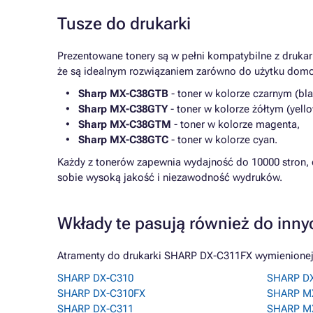
Tusze do drukarki
Prezentowane tonery są w pełni kompatybilne z druka
że są idealnym rozwiązaniem zarówno do użytku domo
Sharp MX-C38GTB
- toner w kolorze czarnym (bla
Sharp MX-C38GTY
- toner w kolorze żółtym (yello
Sharp MX-C38GTM
- toner w kolorze magenta,
Sharp MX-C38GTC
- toner w kolorze cyan.
Każdy z tonerów zapewnia wydajność do 10000 stron, c
sobie wysoką jakość i niezawodność wydruków.
Wkłady te pasują również do inny
Atramenty do drukarki SHARP DX-C311FX wymienionej n
SHARP DX-C310
SHARP D
SHARP DX-C310FX
SHARP M
SHARP DX-C311
SHARP M