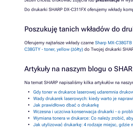
Jeżeli chcesz drukować zdjęcia lub
prezentacje
w wyso
Do drukarki SHARP DX-C311FX oferujemy wkłady kompat
Poszukuję tanich wkładów do dr
Oferujemy najtańsze wkłady czarne
Sharp MX-C38GTB - 
C38GTY - toner, yellow (żółty)
do Twojej drukarki SHA
Artykuły na naszym blogu o SHA
Na temat SHARP napisaliśmy kilka artykułów na naszy
Gdy toner w drukarce laserowej udaremnia drukow
Wady drukarek laserowych: kiedy warto je napraw
Jak prawidłowo dbać o drukarkę
Wczesna i uczciwa konserwacja drukarki - o prob
Wymiana tonera w drukarce: Co należy zrobić, aby
Jak utylizować drukarkę: 4 rodzaje miejsc, gdzie