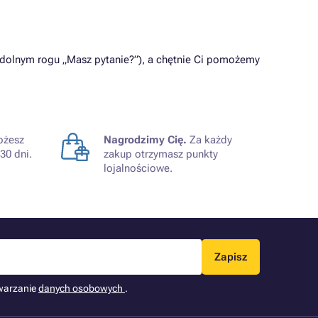
 dolnym rogu „Masz pytanie?”), a chętnie Ci pomożemy
żesz
Nagrodzimy Cię.
Za każdy
30 dni.
zakup otrzymasz punkty
lojalnościowe.
Zapisz
warzanie
danych osobowych
.