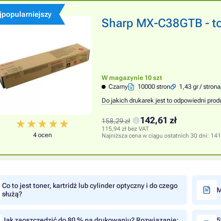
jpopularniejszy
Sharp MX-C38GTB - ton
W magazynie 10 szt
Czarny
10000 stron
1,43 gr / strona
Do jakich drukarek jest to odpowiedni prod
142,61 zł
158,29 zł
115,94 zł bez VAT
4 ocen
Najniższa cena w ciągu ostatnich 30 dni:
141
Co to jest toner, kartridż lub cylinder optyczny i do czego
M
służą?
Jak zaoszczędzić do 80 % na drukowaniu? Rozwiązanie:
5