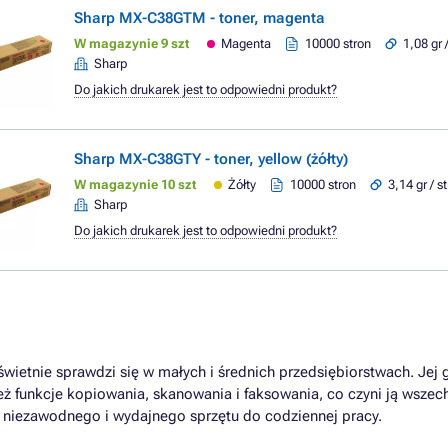
Sharp MX-C38GTM - toner, magenta
W magazynie 9 szt
Magenta
10000 stron
1,08 gr 
Sharp
Do jakich drukarek jest to odpowiedni produkt?
Sharp MX-C38GTY - toner, yellow (żółty)
W magazynie 10 szt
Żółty
10000 stron
3,14 gr / s
Sharp
Do jakich drukarek jest to odpowiedni produkt?
wietnie sprawdzi się w małych i średnich przedsiębiorstwach. Jej 
nież funkcje kopiowania, skanowania i faksowania, co czyni ją ws
h niezawodnego i wydajnego sprzętu do codziennej pracy.