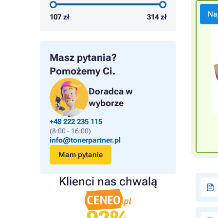
Na
107
zł
314
zł
Masz pytania?
Pomożemy Ci.
Doradca w
wyborze
+48 222 235 115
(8:00 - 16:00)
info@tonerpartner.pl
Mam pytanie
Klienci nas chwalą