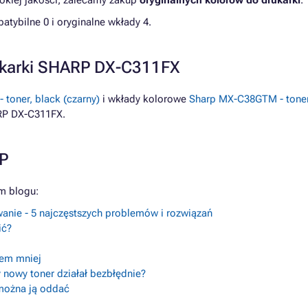
kiej jakości, zalecamy zakup
oryginalnych kolorów do drukarki
.
ybilne 0 i oryginalne wkłady 4.
ukarki SHARP DX-C311FX
toner, black (czarny)
i wkłady kolorowe
Sharp MX-C38GTM - tone
RP DX-C311FX.
RP
m blogu:
anie - 5 najczęstszych problemów i rozwiązań
ić?
lem mniej
 nowy toner działał bezbłędnie?
 można ją oddać