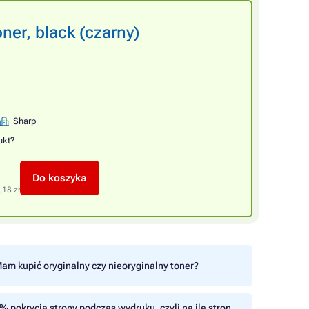
er, black (czarny)
Sharp
ukt?
Do koszyka
,18 zł
am kupić oryginalny czy nieoryginalny toner?
% pokrycia strony podczas wydruku, czyli na ile stron