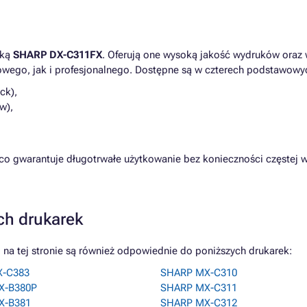
rką
SHARP DX-C311FX
. Oferują one wysoką jakość wydruków oraz 
wego, jak i profesjonalnego. Dostępne są w czterech podstawowy
ck),
w),
o gwarantuje długotrwałe użytkowanie bez konieczności częstej w
ch drukarek
a tej stronie są również odpowiednie do poniższych drukarek:
X-C383
SHARP MX-C310
X-B380P
SHARP MX-C311
X-B381
SHARP MX-C312