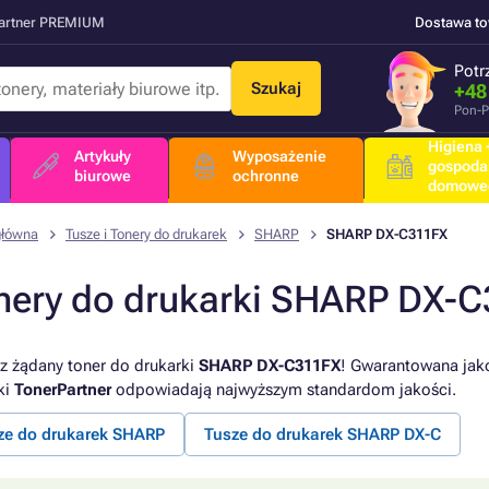
Partner PREMIUM
Dostawa t
Potr
Szukaj
+48
Pon-P
Higiena +
Artykuły
Wyposażenie
gospoda
biurowe
ochronne
domowe
główna
Tusze i Tonery do drukarek
SHARP
SHARP DX-C311FX
nery do drukarki SHARP DX-
z żądany toner do drukarki
SHARP DX-C311FX
! Gwarantowana jako
ki
TonerPartner
odpowiadają najwyższym standardom jakości.
ze do drukarek SHARP
Tusze do drukarek SHARP DX-C