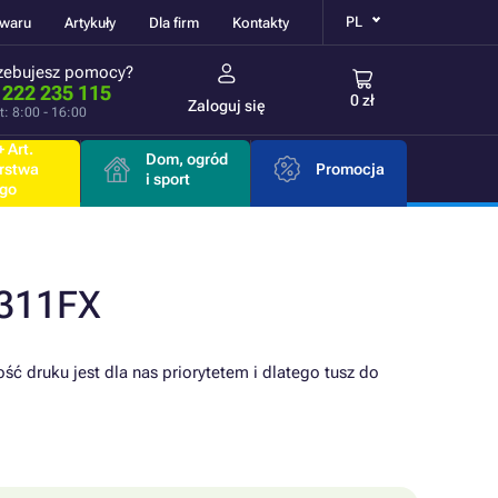
PL
owaru
Artykuły
Dla firm
Kontakty
zebujesz pomocy?
 222 235 115
0 zł
Zaloguj się
t: 8:00 - 16:00
 Art.
Dom, ogród
rstwa
Promocja
i sport
go
C311FX
ść druku jest dla nas priorytetem i dlatego tusz do