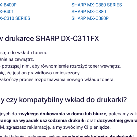
X-B400P
SHARP MX-C380 SERIES
X-B401
SHARP MX-C380
-C310 SERIES
SHARP MX-C380P
a w drukarce SHARP DX-C311FX
ostęp do wkładu tonera.
żnie na zewnątrz.
 potrząsaj nim, aby równomiernie rozłożyć toner wewnątrz.
ię, że jest on prawidłowo umieszczony.
a zakończy proces rozpoznawania nowego wkładu tonera.
y czy kompatybilny wkład do drukarki?
yjnych do
zwykłego drukowania w domu lub biurze
, polecamy zak
ancji na wypadek uszkodzenia drukarki
oraz
dożywotniej gwara
M, zgłaszasz reklamację, a my zwrócimy Ci pieniądze.