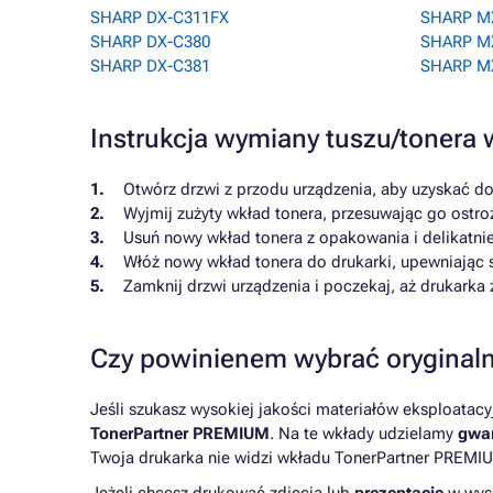
SHARP DX-C311FX
SHARP M
SHARP DX-C380
SHARP M
SHARP DX-C381
SHARP MX
Instrukcja wymiany tuszu/toner
Otwórz drzwi z przodu urządzenia, aby uzyskać d
Wyjmij zużyty wkład tonera, przesuwając go ostro
Usuń nowy wkład tonera z opakowania i delikatnie
Włóż nowy wkład tonera do drukarki, upewniając s
Zamknij drzwi urządzenia i poczekaj, aż drukark
Czy powinienem wybrać oryginaln
Jeśli szukasz wysokiej jakości materiałów eksploatac
TonerPartner PREMIUM
. Na te wkłady udzielamy
gwar
Twoja drukarka nie widzi wkładu TonerPartner PREMIU