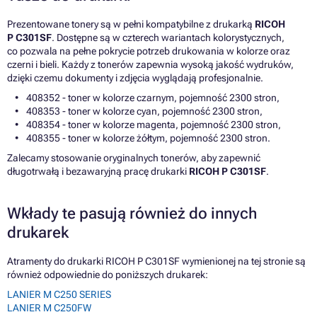
Prezentowane tonery są w pełni kompatybilne z drukarką
RICOH
P C301SF
. Dostępne są w czterech wariantach kolorystycznych,
co pozwala na pełne pokrycie potrzeb drukowania w kolorze oraz
czerni i bieli. Każdy z tonerów zapewnia wysoką jakość wydruków,
dzięki czemu dokumenty i zdjęcia wyglądają profesjonalnie.
408352 - toner w kolorze czarnym, pojemność 2300 stron,
408353 - toner w kolorze cyan, pojemność 2300 stron,
408354 - toner w kolorze magenta, pojemność 2300 stron,
408355 - toner w kolorze żółtym, pojemność 2300 stron.
Zalecamy stosowanie oryginalnych tonerów, aby zapewnić
długotrwałą i bezawaryjną pracę drukarki
RICOH P C301SF
.
Wkłady te pasują również do innych
drukarek
Atramenty do drukarki RICOH P C301SF wymienionej na tej stronie są
również odpowiednie do poniższych drukarek:
LANIER M C250 SERIES
LANIER M C250FW