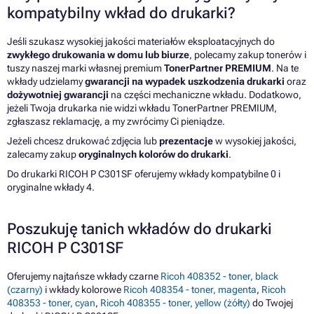
kompatybilny wkład do drukarki?
Jeśli szukasz wysokiej jakości materiałów eksploatacyjnych do
zwykłego drukowania w domu lub biurze
, polecamy zakup tonerów i
tuszy naszej marki własnej premium
TonerPartner PREMIUM
. Na te
wkłady udzielamy
gwarancji na wypadek uszkodzenia drukarki
oraz
dożywotniej gwarancji
na części mechaniczne wkładu. Dodatkowo,
jeżeli Twoja drukarka nie widzi wkładu TonerPartner PREMIUM,
zgłaszasz reklamację, a my zwrócimy Ci pieniądze.
Jeżeli chcesz drukować zdjęcia lub
prezentacje
w wysokiej jakości,
zalecamy zakup
oryginalnych kolorów do drukarki
.
Do drukarki RICOH P C301SF oferujemy wkłady kompatybilne 0 i
oryginalne wkłady 4.
Poszukuję tanich wkładów do drukarki
RICOH P C301SF
Oferujemy najtańsze wkłady czarne
Ricoh 408352 - toner, black
(czarny)
i wkłady kolorowe
Ricoh 408354 - toner, magenta
,
Ricoh
408353 - toner, cyan
,
Ricoh 408355 - toner, yellow (żółty)
do Twojej