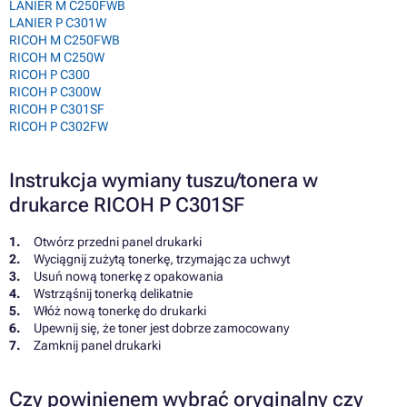
LANIER M C250FWB
LANIER P C301W
RICOH M C250FWB
RICOH M C250W
RICOH P C300
RICOH P C300W
RICOH P C301SF
RICOH P C302FW
Instrukcja wymiany tuszu/tonera w
drukarce RICOH P C301SF
Otwórz przedni panel drukarki
Wyciągnij zużytą tonerkę, trzymając za uchwyt
Usuń nową tonerkę z opakowania
Wstrząśnij tonerką delikatnie
Włóż nową tonerkę do drukarki
Upewnij się, że toner jest dobrze zamocowany
Zamknij panel drukarki
Czy powinienem wybrać oryginalny czy