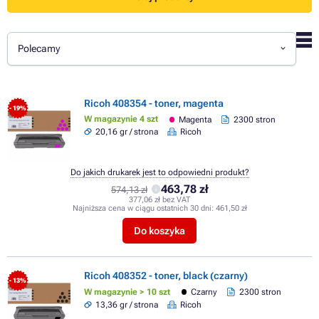
Polecamy
Ricoh 408354 - toner, magenta
- 19%
W magazynie 4 szt
Magenta
2300 stron
20,16 gr / strona
Ricoh
Do jakich drukarek jest to odpowiedni produkt?
463,78 zł
574,13 zł
377,06 zł bez VAT
Najniższa cena w ciągu ostatnich 30 dni:
461,50 zł
Do koszyka
Ricoh 408352 - toner, black (czarny)
- 13%
W magazynie > 10 szt
Czarny
2300 stron
13,36 gr / strona
Ricoh