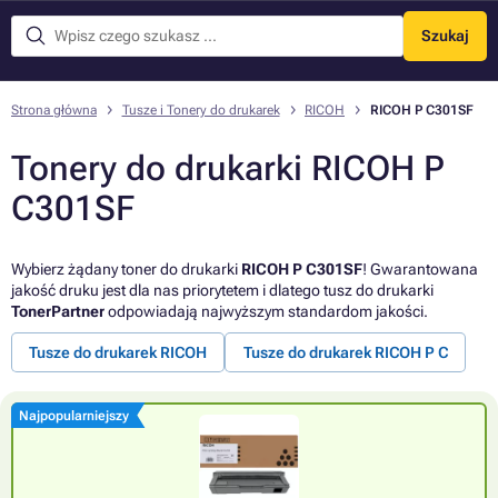
Szukaj
Menu
Strona główna
Tusze i Tonery do drukarek
RICOH
RICOH P C301SF
Tonery do drukarki RICOH P
C301SF
Wybierz żądany toner do drukarki
RICOH P C301SF
! Gwarantowana
jakość druku jest dla nas priorytetem i dlatego tusz do drukarki
TonerPartner
odpowiadają najwyższym standardom jakości.
Tusze do drukarek RICOH
Tusze do drukarek RICOH P C
Najpopularniejszy