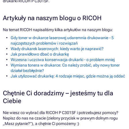
drukarki RICOH P C301SF.
Artykuły na naszym blogu o RICOH
Na temat RICOH napisaliśmy kilka artykułów na naszym blogu:
Gdy toner w drukarce laserowej udaremnia drukowanie - 5
najczęstszych problemów i rozwiązań
Wady drukarek laserowych: kiedy warto je naprawić?
Jak prawidłowo dbać o drukarkę
Wczesna i uczciwa konserwacja drukarki - o problem mniej
Wymiana tonera w drukarce: Co należy zrobić, aby nowy toner
działał bezbłędnie?
Jak utylizować drukarkę: 4 rodzaje miejsc, gdzie można ją oddać
Chętnie Ci doradzimy – jesteśmy tu dla
Ciebie
Nie wiesz co wybrać dla RICOH P C301SF i potrzebujesz pomocy?
Napisz do nas na czacie (zielony przycisk w prawym dolnym rogu
„Masz pytanie?”), a chętnie Ci pomożemy :)