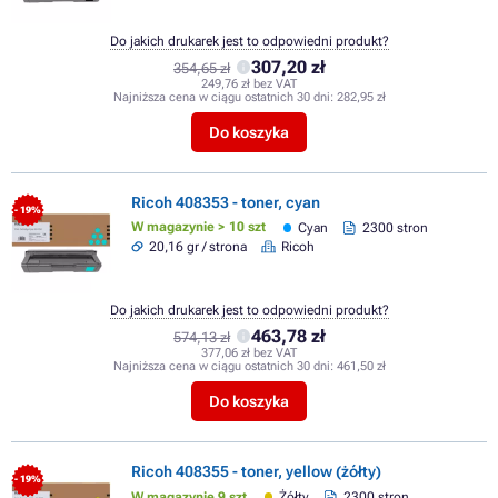
Do jakich drukarek jest to odpowiedni produkt?
307,20 zł
354,65 zł
249,76 zł bez VAT
Najniższa cena w ciągu ostatnich 30 dni:
282,95 zł
Do koszyka
Ricoh 408353 - toner, cyan
- 19%
W magazynie > 10 szt
Cyan
2300 stron
20,16 gr / strona
Ricoh
Do jakich drukarek jest to odpowiedni produkt?
463,78 zł
574,13 zł
377,06 zł bez VAT
Najniższa cena w ciągu ostatnich 30 dni:
461,50 zł
Do koszyka
Ricoh 408355 - toner, yellow (żółty)
- 19%
W magazynie 9 szt
Żółty
2300 stron