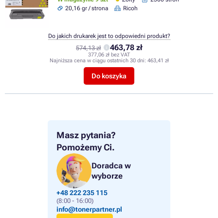
20,16 gr / strona
Ricoh
Do jakich drukarek jest to odpowiedni produkt?
463,78 zł
574,13 zł
377,06 zł bez VAT
Najniższa cena w ciągu ostatnich 30 dni:
463,41 zł
Do koszyka
Masz pytania?
Pomożemy Ci.
Doradca w
wyborze
+48 222 235 115
(8:00 - 16:00)
info@tonerpartner.pl