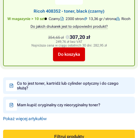
Ricoh 408352 - toner, black (czarny)
W magazynie > 10 szt
Czarny
2300 stron
13,36 gr / strona
Ricoh
Do jakich drukarek jest to odpowiedni produkt?
307,20 zł
354,65 zł
249,76 zł bez VAT
Najniższa cena w ciągu ostatnich 30 dni:
282,95 zł
Do koszyka
Co to jest toner, kartridż lub cylinder optyczny i do czego
służą?
Mam kupić oryginalny czy nieoryginalny toner?
Pokaż więcej artykułów
Filtruj produkty