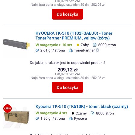
170,02 zł bez VAT
Najniższa cena w ciągu ostatnich 30 dni:
202,05 zł
Do koszyka
KYOCERA TK-510 (1T02F3AEU0) - Toner
TonerPartner PREMIUM, yellow (żółty)
W magazynie > 10 szt
Żółty
8000 stron
2,61 gr / strona
TonerPartner
Do jakich drukarek jest to odpowiedni produkt?
209,12 zł
170,02 zł bez VAT
Najniższa cena w ciągu ostatnich 30 dni:
202,05 zł
Do koszyka
Kyocera TK-510 (TK510K) - toner, black (czarny)
- 29%
W magazynie 4 szt
Czarny
8000 stron
1,80 gr / strona
Kyocera