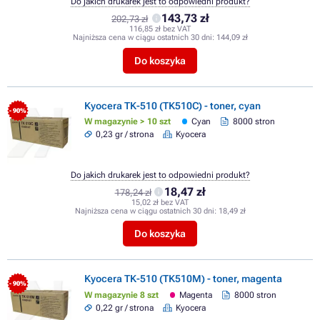
Do jakich drukarek jest to odpowiedni produkt?
143,73 zł
202,73 zł
116,85 zł bez VAT
Najniższa cena w ciągu ostatnich 30 dni:
144,09 zł
Do koszyka
Kyocera TK-510 (TK510C) - toner, cyan
- 90%
W magazynie > 10 szt
Cyan
8000 stron
0,23 gr / strona
Kyocera
Do jakich drukarek jest to odpowiedni produkt?
18,47 zł
178,24 zł
15,02 zł bez VAT
Najniższa cena w ciągu ostatnich 30 dni:
18,49 zł
Do koszyka
Kyocera TK-510 (TK510M) - toner, magenta
- 90%
W magazynie 8 szt
Magenta
8000 stron
0,22 gr / strona
Kyocera