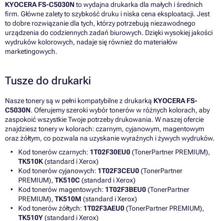
KYOCERA FS-C5030N
to wydajna drukarka dla małych i średnich
firm. Główne zalety to szybkość druku i niska cena eksploatacji. Jest
to dobre rozwiązanie dla tych, którzy potrzebują niezawodnego
urządzenia do codziennych zadań biurowych. Dzięki wysokiej jakości
wydruków kolorowych, nadaje się również do materiałów
marketingowych.
Tusze do drukarki
Nasze tonery są w pełni kompatybilne z drukarką
KYOCERA FS-
C5030N
. Oferujemy szeroki wybór tonerów w różnych kolorach, aby
zaspokoić wszystkie Twoje potrzeby drukowania. W naszej ofercie
znajdziesz tonery w kolorach: czarnym, cyjanowym, magentowym
oraz żółtym, co pozwala na uzyskanie wyraźnych i żywych wydruków.
Kod tonerów czarnych:
1T02F30EU0
(TonerPartner PREMIUM),
TK510K
(standard i Xerox)
Kod tonerów cyjanowych:
1T02F3CEU0
(TonerPartner
PREMIUM),
TK510C
(standard i Xerox)
Kod tonerów magentowych:
1T02F3BEU0
(TonerPartner
PREMIUM),
TK510M
(standard i Xerox)
Kod tonerów żółtych:
1T02F3AEU0
(TonerPartner PREMIUM),
TK510Y
(standard i Xerox)