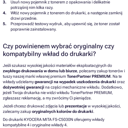
Usuń nowy pojemnik z tonerem z opakowania i delikatnie
potrząśnij nim kilka razy.
Włóż nowy pojemnik z tonerem do drukarki, a następnie zamknij
drzwi przednie.
Przeprowadź testowy wydruk, aby upewnić się, że toner został
poprawnie zainstalowany.
Czy powinienem wybrać oryginalny czy
kompatybilny wkład do drukarki?
Jeśli szukasz wysokiej jakości materiałów eksploatacyjnych do
zwykłego drukowania w domu lub biurze
, polecamy zakup tonerów i
tuszy naszej marki własnej premium
TonerPartner PREMIUM
. Na te
wkłady udzielamy
gwarancji na wypadek uszkodzenia drukarki
oraz
dożywotniej gwarancji
na części mechaniczne wkładu. Dodatkowo,
jeżeli Twoja drukarka nie widzi wkładu TonerPartner PREMIUM,
zgłaszasz reklamację, a my zwrócimy Ci pieniądze.
Jeżeli chcesz drukować zdjęcia lub
prezentacje
w wysokiej jakości,
zalecamy zakup
oryginalnych kolorów do drukarki
.
Do drukarki KYOCERA MITA FS-C5030N oferujemy wkłady
kompatybilne 4 i oryginalne wkłady 4.