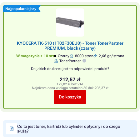
Najpopularniejszy
KYOCERA TK-510 (1T02F30EU0) - Toner TonerPartner
PREMIUM, black (czarny)
W magazynie > 10 szt
Czarny
8000 stron
2,66 gr / strona
TonerPartner
Do jakich drukarek jest to odpowiedni produkt?
212,57 zł
172,82 zł bez VAT
Najniższa cena w ciągu ostatnich 30 dni:
205,37 zł
Do koszyka
Co to jest toner, kartridż lub cylinder optyczny i do czego
służą?