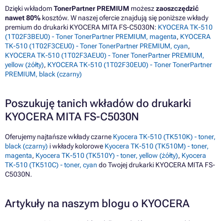
Dzięki wkładom
TonerPartner PREMIUM
możesz
zaoszczędzić
nawet 80%
kosztów. W naszej ofercie znajdują się poniższe wkłady
premium do drukarki KYOCERA MITA FS-C5030N:
KYOCERA TK-510
(1T02F3BEU0) - Toner TonerPartner PREMIUM, magenta
,
KYOCERA
TK-510 (1T02F3CEU0) - Toner TonerPartner PREMIUM, cyan
,
KYOCERA TK-510 (1T02F3AEU0) - Toner TonerPartner PREMIUM,
yellow (żółty)
,
KYOCERA TK-510 (1T02F30EU0) - Toner TonerPartner
PREMIUM, black (czarny)
Poszukuję tanich wkładów do drukarki
KYOCERA MITA FS-C5030N
Oferujemy najtańsze wkłady czarne
Kyocera TK-510 (TK510K) - toner,
black (czarny)
i wkłady kolorowe
Kyocera TK-510 (TK510M) - toner,
magenta
,
Kyocera TK-510 (TK510Y) - toner, yellow (żółty)
,
Kyocera
TK-510 (TK510C) - toner, cyan
do Twojej drukarki KYOCERA MITA FS-
C5030N.
Artykuły na naszym blogu o KYOCERA