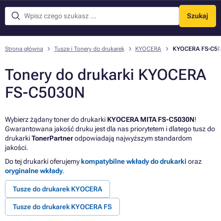
Szukaj
Menu
Strona główna
Tusze i Tonery do drukarek
KYOCERA
KYOCERA FS-C5
Tonery do drukarki KYOCERA
FS-C5030N
Wybierz żądany toner do drukarki
KYOCERA MITA FS-C5030N
!
Gwarantowana jakość druku jest dla nas priorytetem i dlatego tusz do
drukarki
TonerPartner
odpowiadają najwyższym standardom
jakości.
Do tej drukarki oferujemy
kompatybilne wkłady do drukarki
oraz
oryginalne wkłady
.
Tusze do drukarek KYOCERA
Tusze do drukarek KYOCERA FS