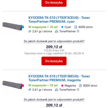
Do koszyka
KYOCERA TK-510 (1T02F3CEU0) - Toner
TonerPartner PREMIUM, cyan
W magazynie > 10 szt
Cyan
8000 stron
2,61 gr / strona
TonerPartner
Do jakich drukarek jest to odpowiedni produkt?
209,12 zł
170,02 zł bez VAT
Najniższa cena w ciągu ostatnich 30 dni:
202,05 zł
Do koszyka
KYOCERA TK-510 (1T02F3BEU0) - Toner
TonerPartner PREMIUM, magenta
W magazynie > 10 szt
Magenta
8000 stron
2,61 gr / strona
TonerPartner
Do jakich drukarek jest to odpowiedni produkt?
209,12 zł