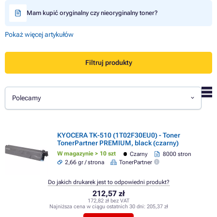
Mam kupić oryginalny czy nieoryginalny toner?
Pokaż więcej artykułów
Filtruj produkty
Polecamy
KYOCERA TK-510 (1T02F30EU0) - Toner
TonerPartner PREMIUM, black (czarny)
W magazynie > 10 szt
Czarny
8000 stron
2,66 gr / strona
TonerPartner
Do jakich drukarek jest to odpowiedni produkt?
212,57 zł
172,82 zł bez VAT
Najniższa cena w ciągu ostatnich 30 dni:
205,37 zł