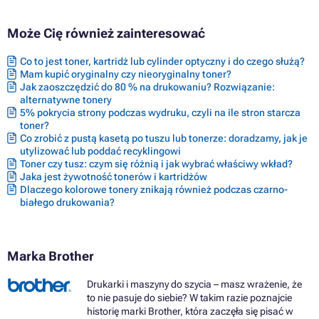
Może Cię również zainteresować
Co to jest toner, kartridż lub cylinder optyczny i do czego służą?
Mam kupić oryginalny czy nieoryginalny toner?
Jak zaoszczędzić do 80 % na drukowaniu? Rozwiązanie:
alternatywne tonery
5% pokrycia strony podczas wydruku, czyli na ile stron starcza
toner?
Co zrobić z pustą kasetą po tuszu lub tonerze: doradzamy, jak je
utylizować lub poddać recyklingowi
Toner czy tusz: czym się różnią i jak wybrać właściwy wkład?
Jaka jest żywotność tonerów i kartridżów
Dlaczego kolorowe tonery znikają również podczas czarno-
białego drukowania?
Marka Brother
Drukarki i maszyny do szycia – masz wrażenie, że
to nie pasuje do siebie? W takim razie poznajcie
historię marki Brother, która zaczęła się pisać w