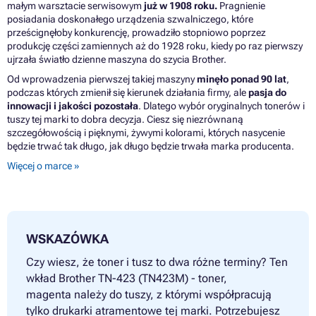
małym warsztacie serwisowym
już w 1908 roku.
Pragnienie
posiadania doskonałego urządzenia szwalniczego, które
prześcignęłoby konkurencję, prowadziło stopniowo poprzez
produkcję części zamiennych aż do 1928 roku, kiedy po raz pierwszy
ujrzała światło dzienne maszyna do szycia Brother.
Od wprowadzenia pierwszej takiej maszyny
minęło ponad 90 lat
,
podczas których zmienił się kierunek działania firmy, ale
pasja do
innowacji i jakości pozostała
. Dlatego wybór oryginalnych tonerów i
tuszy tej marki to dobra decyzja. Ciesz się niezrównaną
szczegółowością i pięknymi, żywymi kolorami, których nasycenie
będzie trwać tak długo, jak długo będzie trwała marka producenta.
Więcej o marce »
WSKAZÓWKA
Czy wiesz, że toner i tusz to dwa różne terminy? Ten
wkład Brother TN-423 (TN423M) - toner,
magenta należy do tuszy, z którymi współpracują
tylko drukarki atramentowe tej marki. Potrzebujesz