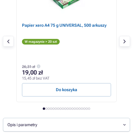
R
Papier xero A4 75 g UNIVERSAL, 500 arkuszy
Bro
(cz
Cz
W magazynie > 20 szt
W m
551,
26,31 zł
47
19,00 zł
389,
15,45 zł bez VAT
7,37 
Do koszyka
Opis i parametry