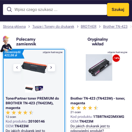
Szukaj
Menu
Strona główna
Tusze i Tonery do drukarek
BROTHER
Brother TN-423
Polecamy
Oryginalny
zamiennik
wkład
Zaoszczędź
zdjęcie ilustracyjne
zdjęcie ilustracyjne
422,08 zł
- 14%
TonerPartner toner PREMIUM do
Brother TN-423 (TN423M) - toner,
BROTHER TN-423 (TN423M),
magenta
magenta
21 ocen
Kod produktu:
1TBRTN423MXMG
12 ocen
Kod produktu:
20100146
OEM:
TN423M
OEM:
TN423M
Do jakich drukarek jest to
Do jakich drukarek jest to
odpowiedni produkt?