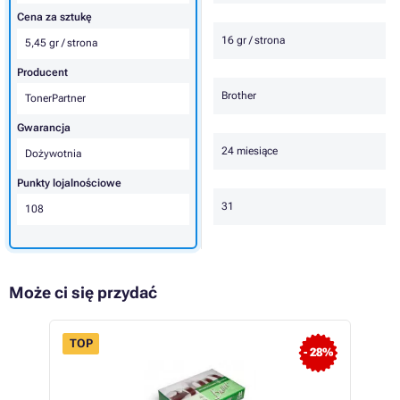
Cena za sztukę
16 gr / strona
5,45 gr / strona
Producent
Brother
TonerPartner
Gwarancja
24 miesiące
Dożywotnia
Punkty lojalnościowe
31
108
Może ci się przydać
TOP
- 28%