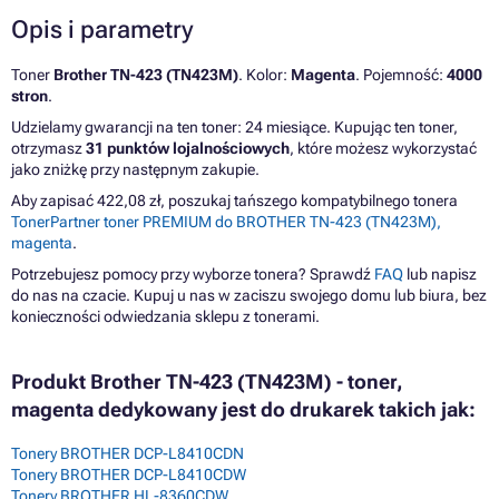
Opis i parametry
Toner
Brother TN-423 (TN423M)
. Kolor:
Magenta
. Pojemność:
4000
stron
.
Udzielamy gwarancji na ten toner: 24 miesiące. Kupując ten toner,
otrzymasz
31 punktów lojalnościowych
, które możesz wykorzystać
jako zniżkę przy następnym zakupie.
Aby zapisać 422,08 zł, poszukaj tańszego kompatybilnego tonera
TonerPartner toner PREMIUM do BROTHER TN-423 (TN423M),
magenta
.
Potrzebujesz pomocy przy wyborze tonera? Sprawdź
FAQ
lub napisz
do nas na czacie. Kupuj u nas w zaciszu swojego domu lub biura, bez
konieczności odwiedzania sklepu z tonerami.
Produkt Brother TN-423 (TN423M) - toner,
magenta dedykowany jest do drukarek takich jak:
Tonery BROTHER DCP-L8410CDN
Tonery BROTHER DCP-L8410CDW
Tonery BROTHER HL-8360CDW