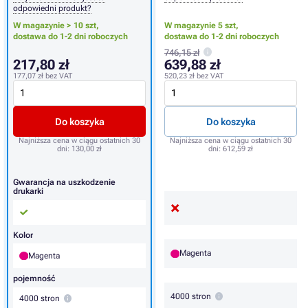
odpowiedni produkt?
W magazynie > 10 szt,
W magazynie 5 szt,
dostawa do 1-2 dni roboczych
dostawa do 1-2 dni roboczych
746,15 zł
217,80 zł
639,88 zł
177,07 zł
bez VAT
520,23 zł
bez VAT
Do koszyka
Do koszyka
Najniższa cena w ciągu ostatnich 30
Najniższa cena w ciągu ostatnich 30
dni:
130,00 zł
dni:
612,59 zł
Gwarancja na uszkodzenie
drukarki
Kolor
Magenta
Magenta
pojemność
4000 stron
4000 stron