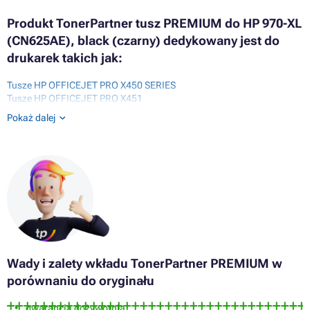
Produkt TonerPartner tusz PREMIUM do HP 970-XL
(CN625AE), black (czarny) dedykowany jest do
drukarek takich jak:
Tusze HP OFFICEJET PRO X450 SERIES
Tusze HP OFFICEJET PRO X451
Tusze HP OFFICEJET PRO X451DN
Pokaż dalej
Tusze HP OFFICEJET PRO X451DW
Tusze HP OFFICEJET PRO X470 SERIES
Tusze HP OFFICEJET PRO X476
Tusze HP OFFICEJET PRO X476DN
Tusze HP OFFICEJET PRO X476DW
Tusze HP OFFICEJET PRO X551
Tusze HP OFFICEJET PRO X551DW
Tusze HP OFFICEJET PRO X576
Tusze HP OFFICEJET PRO X576DW
Wady i zalety wkładu TonerPartner PREMIUM w
porównaniu do oryginału
gwarancja dożywotnia