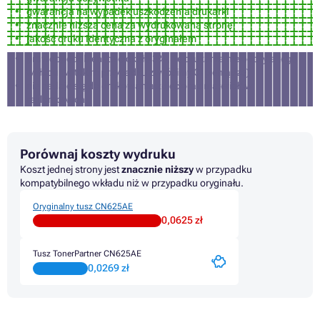
gwarancja na wypadek uszkodzenia drukarki
znacznie niższa cena za wydrukowaną stronę
jakość druku identyczna z oryginałem
prawdopodobieństwo około 3%, że ​​drukarka nie odczyta tego
wkładu (w takim przypadku zwrócimy Ci pieniądze)
nie nadaje się do drukowania zdjęć oraz materiałów
reklamowych
Porównaj koszty wydruku
Koszt jednej strony jest
znacznie niższy
w przypadku
kompatybilnego wkładu niż w przypadku oryginału.
Oryginalny tusz CN625AE
0,0625 zł
Tusz TonerPartner CN625AE
0,0269 zł