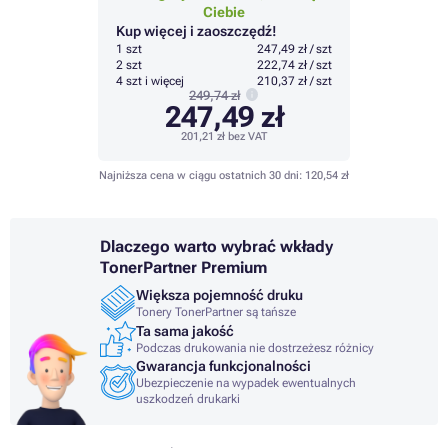
Ciebie
Kup więcej i zaoszczędź!
1 szt
247,49 zł / szt
2 szt
222,74 zł / szt
4 szt i więcej
210,37 zł / szt
249,74 zł
247,49 zł
201,21 zł
bez VAT
Najniższa cena w ciągu ostatnich 30 dni:
120,54 zł
Dlaczego warto wybrać wkłady
TonerPartner Premium
Większa pojemność druku
Tonery TonerPartner są tańsze
Ta sama jakość
Podczas drukowania nie dostrzeżesz różnicy
Gwarancja funkcjonalności
Ubezpieczenie na wypadek ewentualnych
uszkodzeń drukarki