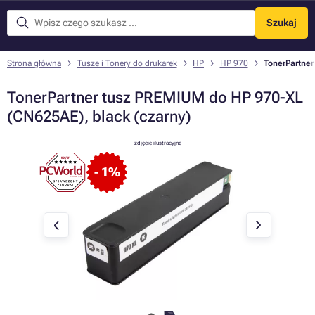
Szukaj
Menu
Strona główna
Tusze i Tonery do drukarek
HP
HP 970
TonerPartner
TonerPartner tusz PREMIUM do HP 970-XL
(CN625AE), black (czarny)
zdjęcie ilustracyjne
- 1%