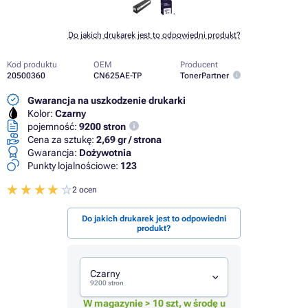
Do jakich drukarek jest to odpowiedni produkt?
Kod produktu
OEM
Producent
20500360
CN625AE-TP
TonerPartner
Gwarancja na uszkodzenie drukarki
Kolor:
Czarny
pojemność:
9200 stron
Cena za sztukę:
2,69 gr / strona
Gwarancja:
Dożywotnia
Punkty lojalnościowe:
123
2 ocen
Do jakich drukarek jest to odpowiedni
produkt?
Czarny
9200 stron
W magazynie > 10 szt, w środę u