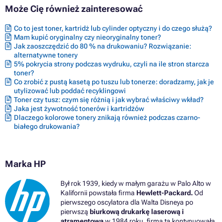
Może Cię również zainteresować
Co to jest toner, kartridż lub cylinder optyczny i do czego służą?
Mam kupić oryginalny czy nieoryginalny toner?
Jak zaoszczędzić do 80 % na drukowaniu? Rozwiązanie:
alternatywne tonery
5% pokrycia strony podczas wydruku, czyli na ile stron starcza
toner?
Co zrobić z pustą kasetą po tuszu lub tonerze: doradzamy, jak je
utylizować lub poddać recyklingowi
Toner czy tusz: czym się różnią i jak wybrać właściwy wkład?
Jaka jest żywotność tonerów i kartridżów
Dlaczego kolorowe tonery znikają również podczas czarno-
białego drukowania?
Marka HP
Był rok 1939, kiedy w małym garażu w Palo Alto w
Kalifornii powstała firma
Hewlett-Packard.
Od
pierwszego oscylatora dla Walta Disneya po
pierwszą
biurkową drukarkę laserową i
atramentową
w 1984 roku, firma ta kontynuowała