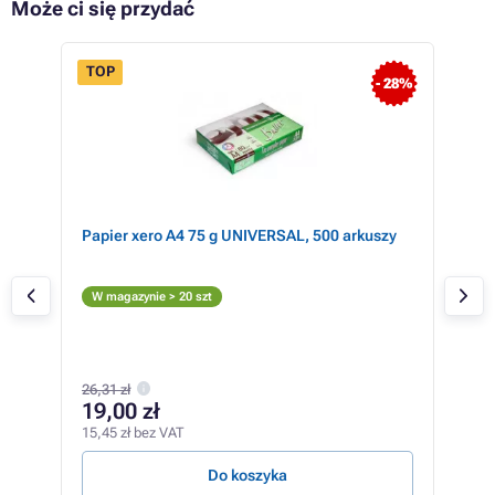
Może ci się przydać
TOP
- 28%
Papier xero A4 75 g UNIVERSAL, 500 arkuszy
Ton
(CN
M
W magazynie > 20 szt
W m
249,
26,31 zł
24
19,00 zł
201,
15,45 zł bez VAT
3,75 
Do koszyka