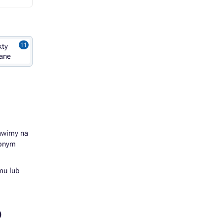
kty
ane
rawimy na
ępnym
mu lub
)