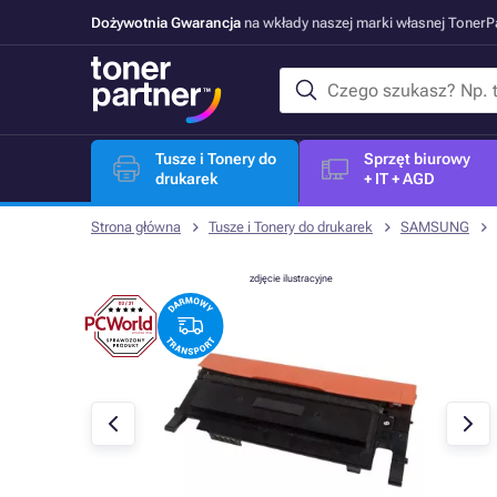
Dożywotnia Gwarancja
na wkłady naszej marki własnej Toner
Tusze i Tonery do
Sprzęt biurowy
drukarek
+ IT + AGD
Strona główna
Tusze i Tonery do drukarek
SAMSUNG
zdjęcie ilustracyjne