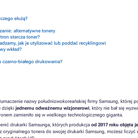
o czego służą?
anie: alternatywne tonery
tron starcza toner?
radzamy, jak je utylizować lub poddać recyklingowi
ciwy wkład?
s czarno-białego drukowania?
 tłumaczenie nazwy południowokoreańskiej firmy Samsung, której p
 dzięki
jednemu odważnemu wizjonerowi
, który nie bał się wyzw
nem zamieniło się w wielkiego technologicznego giganta.
enić drukarki Samsunga, których produkcja
od 2017 roku objęta j
z oryginalnego tonera do swojej drukarki Samsung, możesz liczyć 