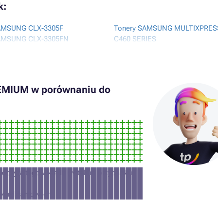
k:
AMSUNG CLX-3305F
Tonery SAMSUNG MULTIXPRES
SAMSUNG CLX-3305FN
C460 SERIES
SAMSUNG CLX-3305FW
Tonery SAMSUNG MULTIXPRES
SAMSUNG CLX-3305W
C460FW
SAMSUNG CLX-330FN
Tonery SAMSUNG MULTIXPRES
AMSUNG MULTIXPRESS SL-
C460W
REMIUM w porównaniu do
Tonery SAMSUNG MULTIXPRES
AMSUNG MULTIXPRESS SL-
C467W
Tonery SAMSUNG SCX-4200A
AMSUNG MULTIXPRESS SL-
Tonery SAMSUNG XPRESS SL-
odczyta tego wkładu (w takim przypadku
łów reklamowych