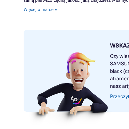
samą pierwszorzędną jakość, jaką znajdziesz w samyc
Więcej o marce »
WSKA
Czy wies
SAMSUNG
black (c
atrament
nasz art
Przeczyt