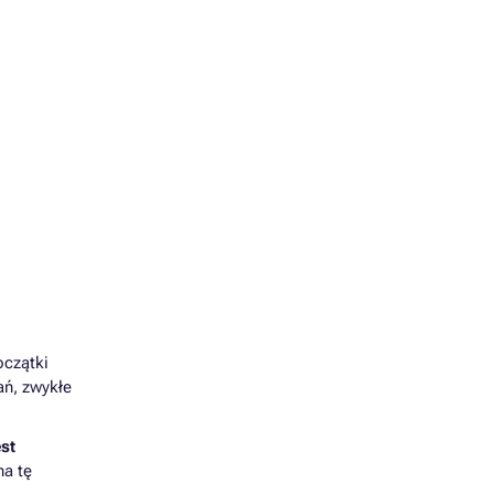
oczątki
ań, zwykłe
est
na tę