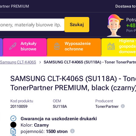
Partner PREMIUM
Dostawa t
Potr
Szukaj
+48
Pon-P
Higiena +
Artykuły
Wyposażenie
gospoda
biurowe
ochronne
domowe
Samsung CLT-K406S
SAMSUNG CLT-K406S (SU118A) - Toner TonerPartn
SAMSUNG CLT-K406S (SU118A) - Ton
TonerPartner PREMIUM, black (czarny
Kod produktu
OEM
Producent
20110059
SU118A
TonerPartner
Gwarancja na uszkodzenie drukarki
Kolor:
Czarny
pojemność:
1500 stron