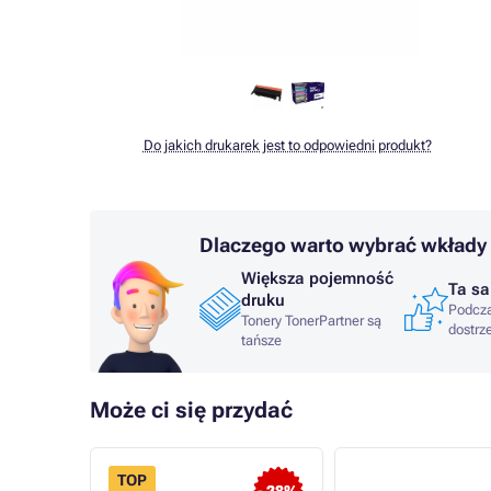
Do jakich drukarek jest to odpowiedni produkt?
Dlaczego warto wybrać wkłady
Większa pojemność
Ta sa
druku
Podcza
Tonery TonerPartner są
dostrz
tańsze
Może ci się przydać
TOP