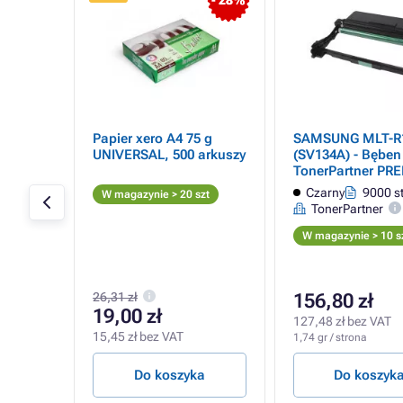
- 28%
504S
Papier xero A4 75 g
SAMSUNG MLT-R
UNIVERSAL, 500 arkuszy
(SV134A) - Bęben
ta
TonerPartner PR
black (czarny)
 stron
Czarny
9000 s
W magazynie > 20 szt
TonerPartner
zt
W magazynie > 10 s
26,31 zł
156,80 zł
19,00 zł
127,48 zł bez VAT
15,45 zł bez VAT
1,74 gr / strona
a
Do koszyka
Do koszyk