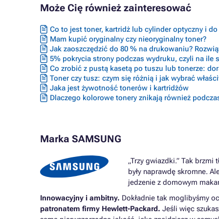
Może Cię również zainteresować
Co to jest toner, kartridż lub cylinder optyczny i d
Mam kupić oryginalny czy nieoryginalny toner?
Jak zaoszczędzić do 80 % na drukowaniu? Rozwiąz
5% pokrycia strony podczas wydruku, czyli na ile s
Co zrobić z pustą kasetą po tuszu lub tonerze: do
Toner czy tusz: czym się różnią i jak wybrać właś
Jaka jest żywotność tonerów i kartridżów
Dlaczego kolorowe tonery znikają również podcza
Marka SAMSUNG
„Trzy gwiazdki.” Tak brzmi
były naprawdę skromne. Ale
jedzenie z domowym makaro
Innowacyjny i ambitny.
Dokładnie tak moglibyśmy oc
patronatem firmy Hewlett-Packard.
Jeśli więc szukas