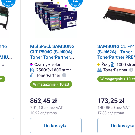
116
MultiPack SAMSUNG
SAMSUNG CLT-Y4
CLT-P504C (SU400A) -
(SU462A) - Toner
EMIUM,
Toner TonerPartner
TonerPartner PR
PREMIUM, black + color
yellow (żółty)
tron
Czarny + kolor
Żółty
1000 stro
(czarny + kolor)
2500/3x1800 stron
TonerPartner
TonerPartner
zt
W magazynie > 10 sz
W magazynie > 10 szt
862,45 zł
173,25 zł
701,18 zł bez VAT
140,85 zł bez VAT
10,92 gr / strona
17,33 gr / strona
a
Do koszyka
Do koszyka