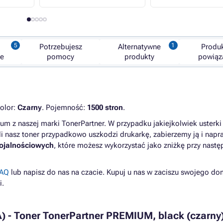
Potrzebujesz
Alternatywne
Produ
ne
pomocy
produkty
powiąz
Kolor:
Czarny
. Pojemność:
1500 stron
.
ium z naszej marki TonerPartner. W przypadku jakiejkolwiek usterki
i nasz toner przypadkowo uszkodzi drukarkę, zabierzemy ją i nap
lojalnościowych
, które możesz wykorzystać jako zniżkę przy nast
AQ
lub napisz do nas na czacie. Kupuj u nas w zaciszu swojego do
i.
- Toner TonerPartner PREMIUM, black (czarny