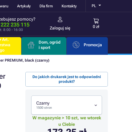
PL
owaru
Artykuły
Dla firm
Kontakty
zebujesz pomocy?
 222 235 115
0 zł
Zaloguj się
t: 8:00 - 16:00
 Art.
Dom, ogród
rstwa
Promocja
i sport
go
er PREMIUM, black (czarny)
er
Do jakich drukarek jest to odpowiedni
produkt?
)
Czarny
1500 stron
W magazynie > 10 szt, we wtorek
u Ciebie