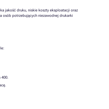
a jakość druku, niskie koszty eksploatacji oraz
la osób potrzebujących niezawodnej drukarki
le:
a 400.
acę.