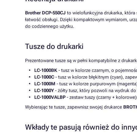
Brother DCP-550CJ
to wielofunkcyjna drukarka, która 
łatwość obsługi. Dzięki kompaktowym wymiarom, urząd
do codziennego użytku.
Tusze do drukarki
Prezentowane tusze są w pełni kompatybilne z drukar
LC-1000BK
- tusz w kolorze czarnym, o pojemnośc
LC-1000C
- tusz w kolorze błękitnym (cyan), zape
LC-1000M
- tusz w kolorze purpurowym (magenta),
LC-1000Y
- żółty tusz, który pozwoli na wydruk do
LC-1000VALBP
- zestaw tuszy (czarny + kolorowe)
Wybierając te tusze, zapewnisz swojej drukarce
BROTH
Wkłady te pasują również do inny