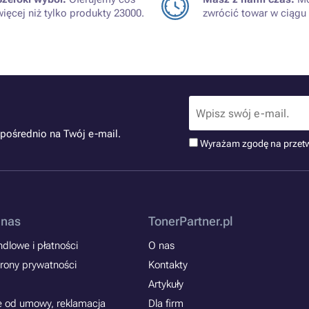
więcej niż tylko produkty 23000.
zwrócić towar w ciągu 
pośrednio na Twój e-mail.
Wyrażam zgodę na przet
 nas
TonerPartner.pl
dlowe i płatności
O nas
rony prywatności
Kontakty
Artykuły
e od umowy, reklamacja
Dla firm