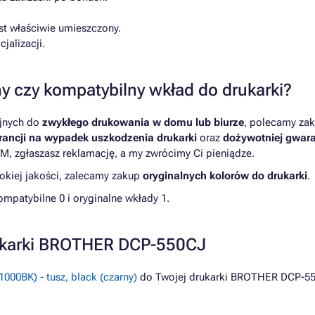
.
st właściwie umieszczony.
jalizacji.
y czy kompatybilny wkład do drukarki?
yjnych do
zwykłego drukowania w domu lub biurze
, polecamy zak
ancji na wypadek uszkodzenia drukarki
oraz
dożywotniej gwara
M, zgłaszasz reklamację, a my zwrócimy Ci pieniądze.
kiej jakości, zalecamy zakup
oryginalnych kolorów do drukarki
.
patybilne 0 i oryginalne wkłady 1.
rukarki BROTHER DCP-550CJ
000BK) - tusz, black (czarny)
do Twojej drukarki BROTHER DCP-5