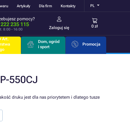
PL
owaru
Artykuły
Dla firm
Kontakty
zebujesz pomocy?
 222 235 115
0 zł
Zaloguj się
t: 8:00 - 16:00
 Art.
Dom, ogród
rstwa
Promocja
i sport
go
CP-550CJ
kość druku jest dla nas priorytetem i dlatego tusze