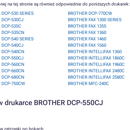
j na tej stronie są również odpowiednie do poniższych drukarek:
 DCP-530 SERIES
BROTHER DCP-770CW
 DCP-530CJ
BROTHER FAX 1300 SERIES
 DCP-535C
BROTHER FAX 1355
 DCP-535CN
BROTHER FAX 1360
 DCP-540 SERIES
BROTHER FAX 1460
 DCP-540CJ
BROTHER FAX 1560
 DCP-540CN
BROTHER INTELLIFAX 1360
 DCP-550CJ
BROTHER INTELLIFAX 1860C
 DCP-560CN
BROTHER INTELLIFAX 1960C
 DCP-660CN
BROTHER INTELLIFAX 2480C
 DCP-680CN
BROTHER INTELLIFAX 2580C
 DCP-750CW
BROTHER MFC-240C
a w drukarce BROTHER DCP-550CJ
na zatrzaski po bokach.