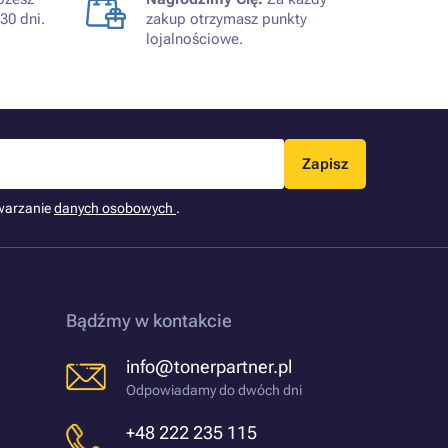
30 dni.
zakup otrzymasz punkty
lojalnościowe.
Zapisz
warzanie
danych osobowych
.
Bądźmy w kontakcie
info@tonerpartner.pl
Odpowiadamy do dwóch dni
+48 222 235 115