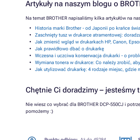
Artykuły na naszym blogu o BRO
Na temat BROTHER napisaliśmy kilka artykułów na na
Historia marki Brother - od Japonii po krańce świ
Zaschnięty tusz w drukarce atramentowej: doradz
Jak zmienić wgląd w drukarkach HP, Canon, Epso
Jak prawidłowo dbać o drukarkę
Wczesna i uczciwa konserwacja drukarki - o prob
Wymiana tonera w drukarce: Co należy zrobić, aby
Jak utylizować drukarkę: 4 rodzaje miejsc, gdzie
Chętnie Ci doradzimy – jesteśmy t
Nie wiesz co wybrać dla BROTHER DCP-550CJ i potrzeb
pomożemy :)
Punkty odbioru.
Aż do 45284