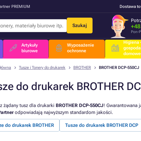
Partner PREMIUM
Dostawa t
Potr
Szukaj
+48
Pon-P
Higiena +
Artykuły
Wyposażenie
gospoda
biurowe
ochronne
domowe
główna
Tusze i Tonery do drukarek
BROTHER
BROTHER DCP-550CJ
sze do drukarek BROTHER D
z żądany tusz dla drukarki
BROTHER DCP-550CJ
! Gwarantowana ja
artner
odpowiadają najwyższym standardom jakości.
ze do drukarek BROTHER
Tusze do drukarek BROTHER DCP