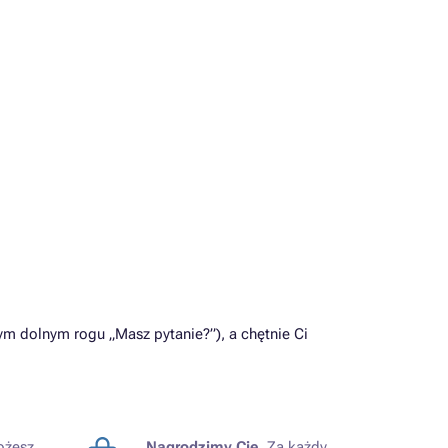
m dolnym rogu „Masz pytanie?”), a chętnie Ci
żesz
Nagrodzimy Cię.
Za każdy