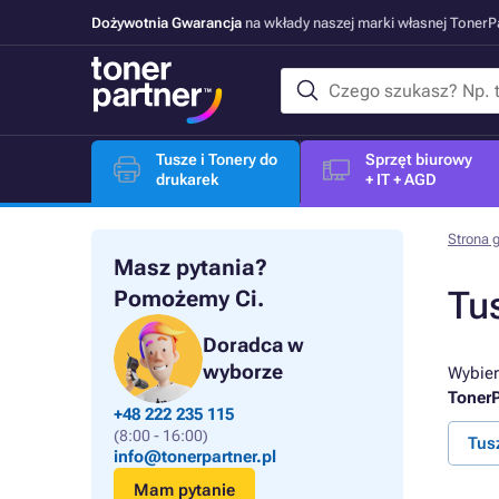
Dożywotnia Gwarancja
na wkłady naszej marki własnej Toner
Tusze i Tonery do
Sprzęt biurowy
drukarek
+ IT + AGD
Strona 
Masz pytania?
Tu
Pomożemy Ci.
Doradca w
wyborze
Wybier
TonerP
+48 222 235 115
(8:00 - 16:00)
Tus
info@tonerpartner.pl
Mam pytanie