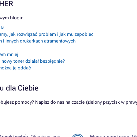
THER
szym blogu:
ata
amy, jak rozwiązać problem i jak mu zapobiec
n i innych drukarkach atramentowych
lem mniej
 nowy toner działał bezbłędnie?
 można ją oddać
u dla Ciebie
ujesz pomocy? Napisz do nas na czacie (zielony przycisk w prawy
Szeroki wybór.
Oferujemy coś
Masz z nami czas.
Mo