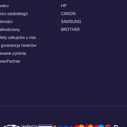
owaru
HP
ioru osobistego
CANON
atności
SAMSUNG
jalnościowy
BROTHER
alety zakupów u nas
 gwarancja tonerów
awane pytania
onerPartner