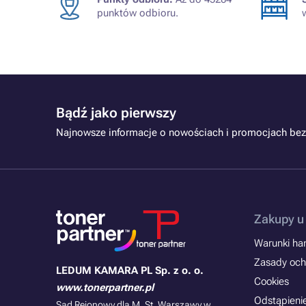
punktów odbioru.
Bądź jako pierwszy
Najnowsze informacje o nowościach i promocjach bez
Zakupy u
Warunki han
Zasady och
LEDUM KAMARA PL Sp. z o. o.
Cookies
www.tonerpartner.pl
Odstąpieni
Sąd Rejonowy dla M. St. Warszawy w