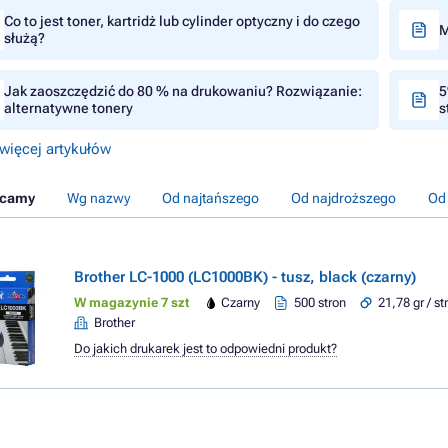
Co to jest toner, kartridż lub cylinder optyczny i do czego
M
służą?
Jak zaoszczędzić do 80 % na drukowaniu? Rozwiązanie:
5
alternatywne tonery
s
więcej artykułów
ecamy
Wg nazwy
Od najtańszego
Od najdroższego
Od
Brother LC-1000 (LC1000BK) - tusz, black (czarny)
W magazynie 7 szt
Czarny
500 stron
21,78 gr / st
Brother
Do jakich drukarek jest to odpowiedni produkt?