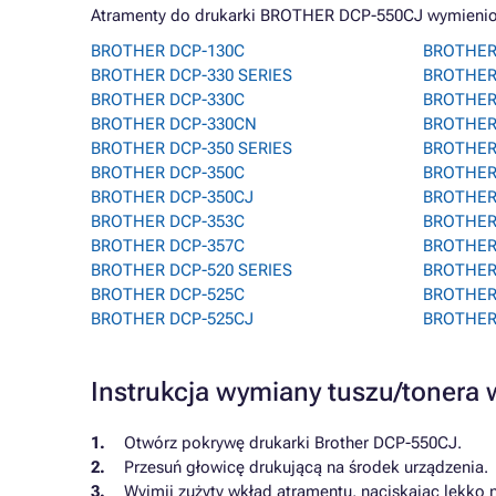
Atramenty do drukarki BROTHER DCP-550CJ wymienione
BROTHER DCP-130C
BROTHER
BROTHER DCP-330 SERIES
BROTHER
BROTHER DCP-330C
BROTHER
BROTHER DCP-330CN
BROTHER
BROTHER DCP-350 SERIES
BROTHER
BROTHER DCP-350C
BROTHER
BROTHER DCP-350CJ
BROTHER
BROTHER DCP-353C
BROTHER
BROTHER DCP-357C
BROTHER
BROTHER DCP-520 SERIES
BROTHER
BROTHER DCP-525C
BROTHER
BROTHER DCP-525CJ
BROTHER
Instrukcja wymiany tuszu/toner
Otwórz pokrywę drukarki Brother DCP-550CJ.
Przesuń głowicę drukującą na środek urządzenia.
Wyjmij zużyty wkład atramentu, naciskając lekko 