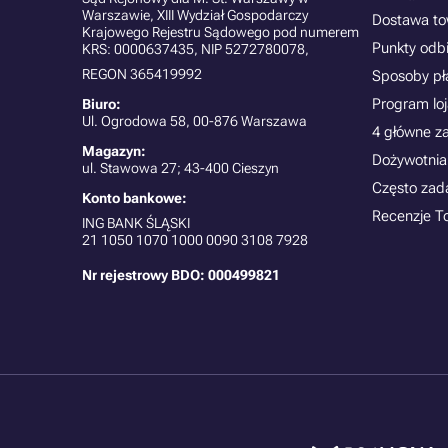
Warszawie, XIII Wydział Gospodarczy
Dostawa t
Krajowego Rejestru Sądowego pod numerem
Punkty odb
KRS: 0000637435, NIP 5272780078,
REGON 365419992
Sposoby pł
Program lo
Biuro:
Ul. Ogrodowa 58, 00-876 Warszawa
4 główne z
Magazyn:
Dożywotnia
ul. Stawowa 27; 43-400 Cieszyn
Często zad
Konto bankowe:
Recenzje T
ING BANK ŚLĄSKI
21
1050 1070 1000 0090 3108 7928
Nr rejestrowy BDO: 000499821