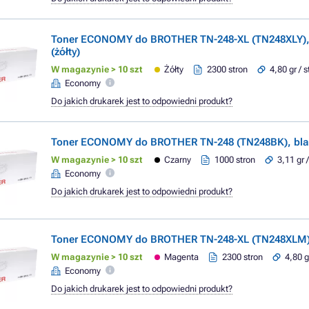
Toner ECONOMY do BROTHER TN-248-XL (TN248XLY),
(żółty)
W magazynie > 10 szt
Żółty
2300 stron
4,80 gr / 
Economy
Do jakich drukarek jest to odpowiedni produkt?
Toner ECONOMY do BROTHER TN-248 (TN248BK), blac
W magazynie > 10 szt
Czarny
1000 stron
3,11 gr 
Economy
Do jakich drukarek jest to odpowiedni produkt?
Toner ECONOMY do BROTHER TN-248-XL (TN248XLM)
W magazynie > 10 szt
Magenta
2300 stron
4,80 g
Economy
Do jakich drukarek jest to odpowiedni produkt?