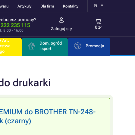
PL
owaru
Artykuły
Dla firm
Kontakty
zebujesz pomocy?
 222 235 115
0 zł
Zaloguj się
t: 8:00 - 16:00
 Art.
Dom, ogród
rstwa
Promocja
i sport
go
do drukarki
PREMIUM do BROTHER TN-248-
 (czarny)