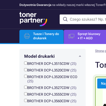
Dożywotnia Gwarancja
na wkłady naszej marki własnej Toner
Tusze i Tonery do
Sprzęt biurowy
drukarek
+ IT + AGD
Strona 
Model drukarki
To
BROTHER DCP-L3515CDW
(25)
BROTHER DCP-L3520CDW
(25)
BROTHER DCP-L3520CDW ECO
(25)
Na
BROTHER DCP-L3527CDW
(25)
BROTHER DCP-L3555CDW
(25)
BROTHER DCP-L3560CDW
(25)