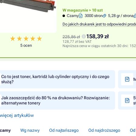
W magazynie > 10 szt
Czarny
3000 stron
5,28 gr / strona
Do jakich drukarek jest to odpowiedni prod
158,39 zł
225,86 zł
128,77 zł bez VAT
5 ocen
Najniższa cena w ciągu ostatnich 30 dni:
152
Co to jest toner, kartridż lub cylinder optyczny i do czego
M
służą?
Jak zaoszczędzić do 80 % na drukowaniu? Rozwiązanie:
5
alternatywne tonery
s
więcej artykułów
ecamy
Wg nazwy
Od najtańszego
Od najdroższego
Od