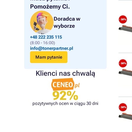
Pomożemy Ci.
Doradca w
- 30%
wyborze
+48 222 235 115
(8:00 - 16:00)
info@tonerpartner.pl
Mam pytanie
- 30%
Klienci nas chwalą
92%
pozytywnych ocen w ciągu 30 dni
- 30%