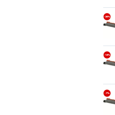
- 30%
- 14%
- 7%