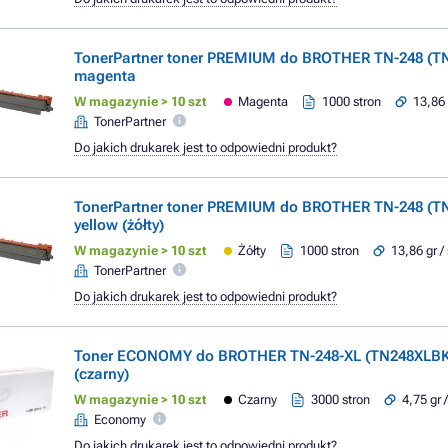
TonerPartner toner PREMIUM do BROTHER TN-248 (T
magenta
W magazynie > 10 szt
Magenta
1000 stron
13,86 
TonerPartner
Do jakich drukarek jest to odpowiedni produkt?
TonerPartner toner PREMIUM do BROTHER TN-248 (T
yellow (żółty)
W magazynie > 10 szt
Żółty
1000 stron
13,86 gr /
TonerPartner
Do jakich drukarek jest to odpowiedni produkt?
Toner ECONOMY do BROTHER TN-248-XL (TN248XLBK)
(czarny)
W magazynie > 10 szt
Czarny
3000 stron
4,75 gr 
Economy
Do jakich drukarek jest to odpowiedni produkt?