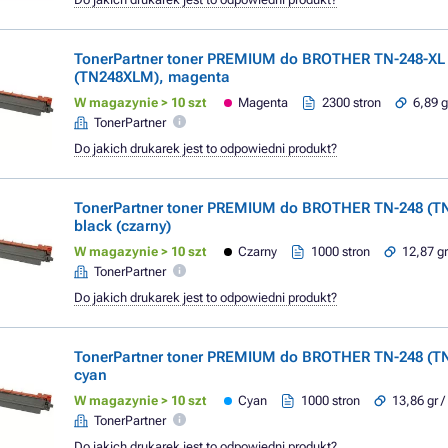
TonerPartner toner PREMIUM do BROTHER TN-248-XL
(TN248XLM), magenta
W magazynie > 10 szt
Magenta
2300 stron
6,89 g
TonerPartner
Do jakich drukarek jest to odpowiedni produkt?
TonerPartner toner PREMIUM do BROTHER TN-248 (T
black (czarny)
W magazynie > 10 szt
Czarny
1000 stron
12,87 gr
TonerPartner
Do jakich drukarek jest to odpowiedni produkt?
TonerPartner toner PREMIUM do BROTHER TN-248 (T
cyan
W magazynie > 10 szt
Cyan
1000 stron
13,86 gr /
TonerPartner
Do jakich drukarek jest to odpowiedni produkt?