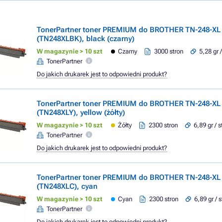
TonerPartner toner PREMIUM do BROTHER TN-248-XL
(TN248XLBK), black (czarny)
W magazynie > 10 szt
Czarny
3000 stron
5,28 gr 
TonerPartner
Do jakich drukarek jest to odpowiedni produkt?
TonerPartner toner PREMIUM do BROTHER TN-248-XL
(TN248XLY), yellow (żółty)
W magazynie > 10 szt
Żółty
2300 stron
6,89 gr / 
TonerPartner
Do jakich drukarek jest to odpowiedni produkt?
TonerPartner toner PREMIUM do BROTHER TN-248-XL
(TN248XLC), cyan
W magazynie > 10 szt
Cyan
2300 stron
6,89 gr / 
TonerPartner
Do jakich drukarek jest to odpowiedni produkt?