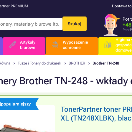
Partner PREMIUM
Dostawa t
Potr
Szukaj
+48
Pon-P
Higiena +
Artykuły
Wyposażenie
gospoda
biurowe
ochronne
domowe
główna
Tusze i Tonery do drukarek
BROTHER
Brother TN-248
nery Brother TN-248 - wkłady 
jpopularniejszy
TonerPartner toner 
XL (TN248XLBK), black