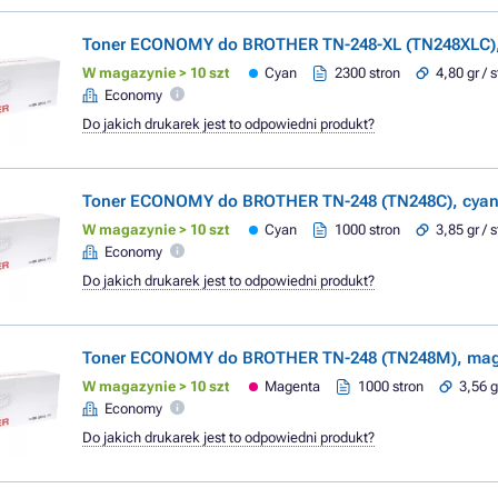
Toner ECONOMY do BROTHER TN-248-XL (TN248XLC),
W magazynie > 10 szt
Cyan
2300 stron
4,80 gr / 
Economy
Do jakich drukarek jest to odpowiedni produkt?
Toner ECONOMY do BROTHER TN-248 (TN248C), cya
W magazynie > 10 szt
Cyan
1000 stron
3,85 gr / 
Economy
Do jakich drukarek jest to odpowiedni produkt?
Toner ECONOMY do BROTHER TN-248 (TN248M), ma
W magazynie > 10 szt
Magenta
1000 stron
3,56 g
Economy
Do jakich drukarek jest to odpowiedni produkt?