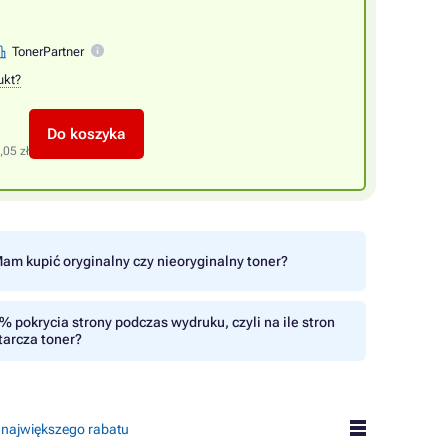
TonerPartner
ukt?
Do koszyka
,05 zł
am kupić oryginalny czy nieoryginalny toner?
% pokrycia strony podczas wydruku, czyli na ile stron
tarcza toner?
 największego rabatu