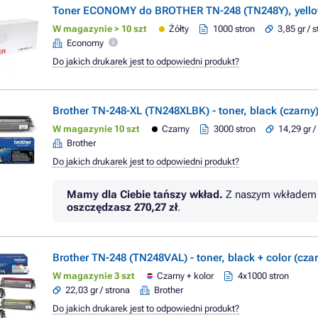
Toner ECONOMY do BROTHER TN-248 (TN248Y), yellow
W magazynie > 10 szt
Żółty
1000 stron
3,85 gr / 
Economy
Do jakich drukarek jest to odpowiedni produkt?
Brother TN-248-XL (TN248XLBK) - toner, black (czarny
W magazynie 10 szt
Czarny
3000 stron
14,29 gr /
Brother
Do jakich drukarek jest to odpowiedni produkt?
Mamy dla Ciebie tańszy wkład.
Z naszym wkładem 
oszczędzasz
270,27 zł
.
Brother TN-248 (TN248VAL) - toner, black + color (czar
W magazynie 3 szt
Czarny + kolor
4x1000 stron
22,03 gr / strona
Brother
Do jakich drukarek jest to odpowiedni produkt?