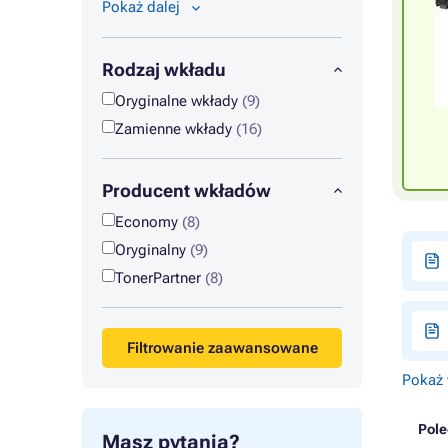
Pokaż dalej
Rodzaj wkładu
Oryginalne wkłady
(9)
Zamienne wkłady
(16)
Producent wkładów
Economy
(8)
Oryginalny
(9)
TonerPartner
(8)
Filtrowanie zaawansowane
Pokaż 
Pol
Masz pytania?