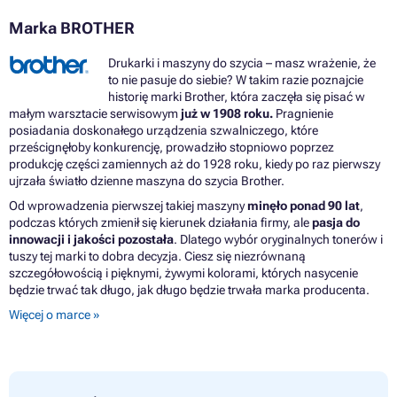
Marka BROTHER
Drukarki i maszyny do szycia – masz wrażenie, że
to nie pasuje do siebie? W takim razie poznajcie
historię marki Brother, która zaczęła się pisać w
małym warsztacie serwisowym
już w 1908 roku.
Pragnienie
posiadania doskonałego urządzenia szwalniczego, które
prześcignęłoby konkurencję, prowadziło stopniowo poprzez
produkcję części zamiennych aż do 1928 roku, kiedy po raz pierwszy
ujrzała światło dzienne maszyna do szycia Brother.
Od wprowadzenia pierwszej takiej maszyny
minęło ponad 90 lat
,
podczas których zmienił się kierunek działania firmy, ale
pasja do
innowacji i jakości pozostała
. Dlatego wybór oryginalnych tonerów i
tuszy tej marki to dobra decyzja. Ciesz się niezrównaną
szczegółowością i pięknymi, żywymi kolorami, których nasycenie
będzie trwać tak długo, jak długo będzie trwała marka producenta.
Więcej o marce »