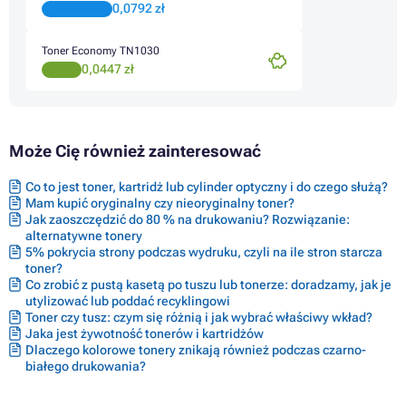
Tonery BROTHER MFC-1810E
0,0792 zł
Toner Economy TN1030
0,0447 zł
Może Cię również zainteresować
Co to jest toner, kartridż lub cylinder optyczny i do czego służą?
Mam kupić oryginalny czy nieoryginalny toner?
Jak zaoszczędzić do 80 % na drukowaniu? Rozwiązanie:
alternatywne tonery
5% pokrycia strony podczas wydruku, czyli na ile stron starcza
toner?
Co zrobić z pustą kasetą po tuszu lub tonerze: doradzamy, jak je
utylizować lub poddać recyklingowi
Toner czy tusz: czym się różnią i jak wybrać właściwy wkład?
Jaka jest żywotność tonerów i kartridżów
Dlaczego kolorowe tonery znikają również podczas czarno-
białego drukowania?