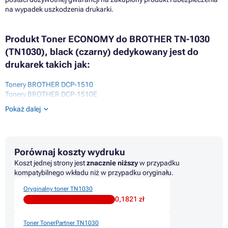
na wypadek uszkodzenia drukarki.
Produkt Toner ECONOMY do BROTHER TN-1030
(TN1030), black (czarny) dedykowany jest do
drukarek takich jak:
Tonery BROTHER DCP-1510
Tonery BROTHER DCP-1510E
Tonery BROTHER DCP-1512E
Pokaż dalej
Tonery BROTHER DCP-1610
Tonery BROTHER DCP-1610W
Tonery BROTHER DCP-1610WE
Tonery BROTHER DCP-1612W
Porównaj koszty wydruku
Tonery BROTHER HL-1110
Tonery BROTHER HL-1110E
Koszt jednej strony jest
znacznie niższy
w przypadku
Tonery BROTHER HL-1110R
kompatybilnego wkładu niż w przypadku oryginału.
Tonery BROTHER HL-1112E
Oryginalny toner TN1030
Tonery BROTHER HL-1210W
0,1821 zł
Tonery BROTHER HL-1210WE
Tonery BROTHER HL-1212W
Tonery BROTHER HL-1212WE
Toner TonerPartner TN1030