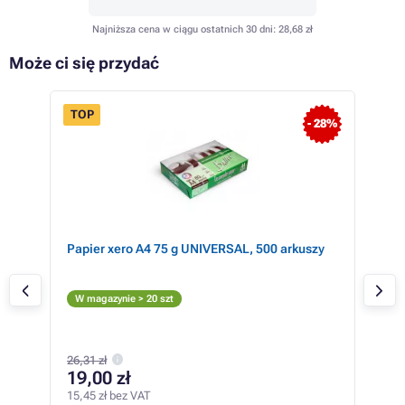
Najniższa cena w ciągu ostatnich 30 dni:
28,68 zł
Może ci się przydać
TOP
- 3%
- 28%
Papier xero A4 75 g UNIVERSAL, 500 arkuszy
Ton
(TN
Cz
W magazynie > 20 szt
W m
26,31 zł
21
19,00 zł
17,1
15,45 zł bez VAT
2,11 