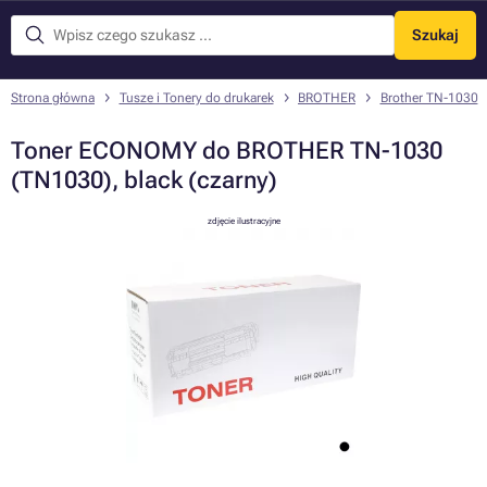
Szukaj
Menu
Strona główna
Tusze i Tonery do drukarek
BROTHER
Brother TN-1030
Toner ECONOMY do BROTHER TN-1030
(TN1030), black (czarny)
zdjęcie ilustracyjne