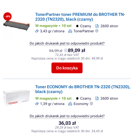
TonerPartner toner PREMIUM do BROTHER TN-
- 6%
2320 (TN2320), black (czarny)
W magazynie > 10 szt
Czarny
2600 stron
3,43 gr / strona
TonerPartner
Do jakich drukarek jest to odpowiedni produkt?
89,09 zł
94,99 zł
72,43 zł bez VAT
Najniższa cena w ciągu ostatnich 30 dni:
49,99 zł
Do koszyka
Toner ECONOMY do BROTHER TN-2320 (TN2320),
black (czarny)
W magazynie > 10 szt
Czarny
2600 stron
1,39 gr / strona
Economy
Do jakich drukarek jest to odpowiedni produkt?
36,03 zł
29,29 zł bez VAT
Najniższa cena w ciągu ostatnich 30 dni:
24,43 zł