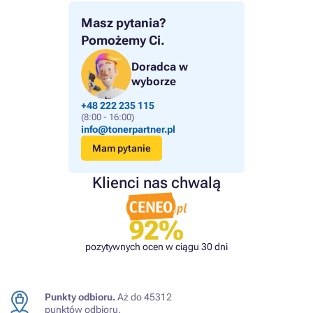
Masz pytania?
Pomożemy Ci.
Doradca w
wyborze
+48 222 235 115
(8:00 - 16:00)
info@tonerpartner.pl
Mam pytanie
Klienci nas chwalą
92%
pozytywnych ocen w ciągu 30 dni
Punkty odbioru.
Aż do 45312
punktów odbioru.