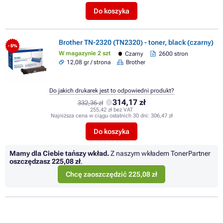
Do koszyka
Brother TN-2320 (TN2320) - toner, black (czarny)
- 5%
W magazynie 2 szt
Czarny
2600 stron
12,08 gr / strona
Brother
Do jakich drukarek jest to odpowiedni produkt?
314,17 zł
332,36 zł
255,42 zł bez VAT
Najniższa cena w ciągu ostatnich 30 dni:
306,47 zł
Do koszyka
Mamy dla Ciebie tańszy wkład.
Z naszym wkładem TonerPartner
oszczędzasz
225,08 zł
.
Chcę zaoszczędzić 225,08 zł