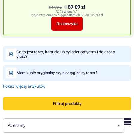
89,09 zł
94,99 zł
72,43 zł bez VAT
Najniższa cena w ciągu ostatnich 30 dni:
49,99 zł
Do koszyka
Co to jest toner, kartridż lub cylinder optyczny i do czego
służą?
Mam kupić oryginalny czy nieoryginalny toner?
Pokaż więcej artykułów
Filtruj produkty
Polecamy