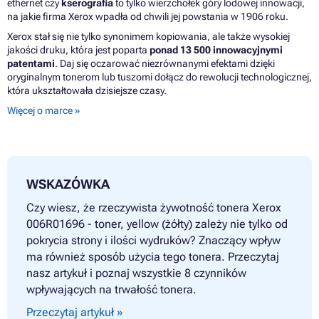
ethernet czy
kserografia
to tylko wierzchołek góry lodowej innowacji,
na jakie firma Xerox wpadła od chwili jej powstania w 1906 roku.
Xerox stał się nie tylko synonimem kopiowania, ale także wysokiej
jakości druku, która jest poparta
ponad 13 500 innowacyjnymi
patentami
. Daj się oczarować niezrównanymi efektami dzięki
oryginalnym tonerom lub tuszomi dołącz do rewolucji technologicznej,
która ukształtowała dzisiejsze czasy.
Więcej o marce »
WSKAZÓWKA
Czy wiesz, że rzeczywista żywotność tonera Xerox
006R01696 - toner, yellow (żółty) zależy nie tylko od
pokrycia strony i ilości wydruków? Znaczący wpływ
ma również sposób użycia tego tonera. Przeczytaj
nasz artykuł i poznaj wszystkie 8 czynników
wpływających na trwałość tonera.
Przeczytaj artykuł »