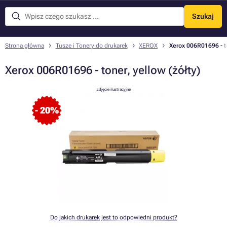
Szukaj
Menu
Strona główna
Tusze i Tonery do drukarek
XEROX
Xerox 006R01696 - to
Xerox 006R01696 - toner, yellow (żółty)
zdjęcie ilustracyjne
- 20%
Do jakich drukarek jest to odpowiedni produkt?