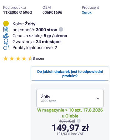
Kod produktu
OEM
Producent
1TXE006R1696G
006R01696
Xerox
Kolor:
Żółty
pojemność:
3000 stron
Cena za sztukę:
5 gr / strona
Gwarancja:
24 miesiące
Punkty lojalnościowe:
7
8 ocen
Do jakich drukarek jest to odpowiedni
produkt?
Żółty
3000 stron
W magazynie > 10 szt, 17.8.2026
u Ciebie
187,10 zł
149,97 zł
121,93 zł
bez VAT