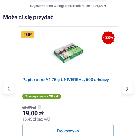
Najniższa cena w ciągu ostatnich 30 dni:
149,86 zł
Może ci się przydać
TOP
 17%
- 28%
Papier xero A4 75 g UNIVERSAL, 500 arkuszy
Xer
Cz
W m
W magazynie > 20 szt
232,
26,31 zł
19
19,00 zł
157,
15,45 zł bez VAT
2,15 
Do koszyka