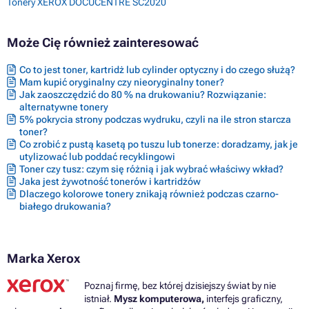
Tonery XEROX DOCUCENTRE SC2020
Może Cię również zainteresować
Co to jest toner, kartridż lub cylinder optyczny i do czego służą?
Mam kupić oryginalny czy nieoryginalny toner?
Jak zaoszczędzić do 80 % na drukowaniu? Rozwiązanie:
alternatywne tonery
5% pokrycia strony podczas wydruku, czyli na ile stron starcza
toner?
Co zrobić z pustą kasetą po tuszu lub tonerze: doradzamy, jak je
utylizować lub poddać recyklingowi
Toner czy tusz: czym się różnią i jak wybrać właściwy wkład?
Jaka jest żywotność tonerów i kartridżów
Dlaczego kolorowe tonery znikają również podczas czarno-
białego drukowania?
Marka Xerox
Poznaj firmę, bez której dzisiejszy świat by nie
istniał.
Mysz komputerowa,
interfejs graficzny,