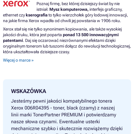
Poznaj firmę, bez której dzisiejszy świat by nie
istniał.
Mysz komputerowa,
interfejs graficzny,
ethernet czy
kserografia
to tylko wierzchołek góry lodowej innowacji,
na jakie firma Xerox wpadła od chwili jej powstania w 1906 roku.
Xerox stał się nie tylko synonimem kopiowania, ale także wysokiej
jakości druku, która jest poparta
ponad 13 500 innowacyjnymi
patentami
. Daj się oczarować niezrównanymi efektami dzięki
oryginalnym tonerom lub tuszomi dołącz do rewolucji technologicznej,
która ukształtowała dzisiejsze czasy.
Więcej o marce »
WSKAZÓWKA
Jesteśmy pewni jakości kompatybilnego tonera
Xerox 006R04395 - toner, black (czarny) z naszej
linii marki TonerPartner PREMIUM i potwierdzamy
nasze słowa czynami. Ewentualne usterki
mechaniczne szybko i skutecznie rozwiążemy dzięki