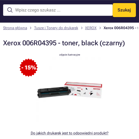
Szukaj
Menu
Strona główna
Tusze i Tonery do drukarek
XEROX
Xerox 006R04395 - to
Xerox 006R04395 - toner, black (czarny)
zdjęcie ilustracyjne
- 15%
Do jakich drukarek jest to odpowiedni produkt?