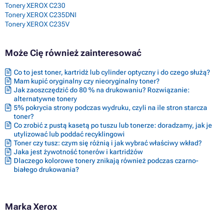
Tonery XEROX C230
Tonery XEROX C235DNI
Tonery XEROX C235V
Może Cię również zainteresować
Co to jest toner, kartridż lub cylinder optyczny i do czego służą?
Mam kupić oryginalny czy nieoryginalny toner?
Jak zaoszczędzić do 80 % na drukowaniu? Rozwiązanie:
alternatywne tonery
5% pokrycia strony podczas wydruku, czyli na ile stron starcza
toner?
Co zrobić z pustą kasetą po tuszu lub tonerze: doradzamy, jak je
utylizować lub poddać recyklingowi
Toner czy tusz: czym się różnią i jak wybrać właściwy wkład?
Jaka jest żywotność tonerów i kartridżów
Dlaczego kolorowe tonery znikają również podczas czarno-
białego drukowania?
Marka Xerox