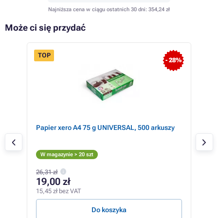
Najniższa cena w ciągu ostatnich 30 dni:
354,24 zł
Może ci się przydać
TOP
 13%
- 28%
Papier xero A4 75 g UNIVERSAL, 500 arkuszy
Xer
C
W m
W magazynie > 20 szt
531,
26,31 zł
46
19,00 zł
375,
15,45 zł bez VAT
18,46
Do koszyka