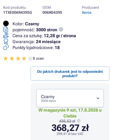
Kod produktu
OEM
Producent
1TXE006R4395G
006R04395
Xerox
Kolor:
Czarny
pojemność:
3000 stron
Cena za sztukę:
12,28 gr / strona
Gwarancja:
24 miesiące
Punkty lojalnościowe:
18
8 ocen
Do jakich drukarek jest to odpowiedni
produkt?
Czarny
3000 stron
W magazynie 9 szt, 17.8.2026 u
Ciebie
435,53 zł
368,27 zł
299,41 zł
bez VAT