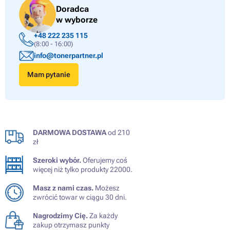
Doradca
w wyborze
+48 222 235 115
(8:00 - 16:00)
info@tonerpartner.pl
Mam pytanie
DARMOWA DOSTAWA
od 210
zł
Szeroki wybór.
Oferujemy coś
więcej niż tylko produkty 22000.
Masz z nami czas.
Możesz
zwrócić towar w ciągu 30 dni.
Nagrodzimy Cię.
Za każdy
zakup otrzymasz punkty