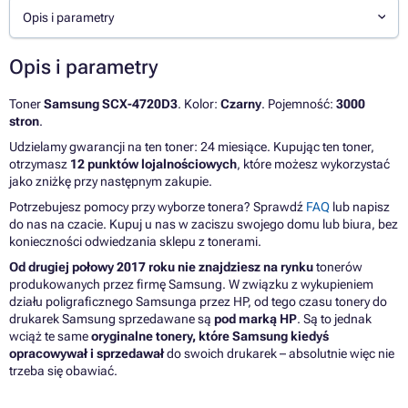
Opis i parametry
Opis i parametry
Toner
Samsung SCX-4720D3
. Kolor:
Czarny
. Pojemność:
3000
stron
.
Udzielamy gwarancji na ten toner: 24 miesiące. Kupując ten toner,
otrzymasz
12 punktów lojalnościowych
, które możesz wykorzystać
jako zniżkę przy następnym zakupie.
Potrzebujesz pomocy przy wyborze tonera? Sprawdź
FAQ
lub napisz
do nas na czacie. Kupuj u nas w zaciszu swojego domu lub biura, bez
konieczności odwiedzania sklepu z tonerami.
Od drugiej połowy 2017 roku nie znajdziesz na rynku
tonerów
produkowanych przez firmę Samsung. W związku z wykupieniem
działu poligraficznego Samsunga przez HP, od tego czasu tonery do
drukarek Samsung sprzedawane są
pod marką HP
. Są to jednak
wciąż te same
oryginalne tonery, które Samsung kiedyś
opracowywał i sprzedawał
do swoich drukarek – absolutnie więc nie
trzeba się obawiać.