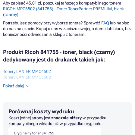
Aby zapisać 45,01 zł, poszukaj tańszego kompatybilnego tonera
RICOH MPC5502 (841755) - Toner TonerPartner PREMIUM, black
(czarny)
.
Potrzebujesz pomocy przy wyborze tonera? Sprawdź
FAQ
lub napisz
do nas na czacie. Kupuj u nas w zaciszu swojego domu lub biura, bez
konieczności odwiedzania sklepu z tonerami.
Produkt Ricoh 841755 - toner, black (czarny)
dedykowany jest do drukarek takich jak:
Tonery LANIER MP C4502
Tonery LANIER MP C5502
Tonery RICOH AFICIO MP C4502
Pokaż dalej
Tonery RICOH AFICIO MP C4502 SERIES
Tonery RICOH AFICIO MP C4502A
Tonery RICOH AFICIO MP C4502AD
Tonery RICOH AFICIO MP C4502SPDF
Porównaj koszty wydruku
Tonery RICOH AFICIO MP C5502
Tonery RICOH AFICIO MP C5502 SERIES
Koszt jednej strony jest
znacznie niższy
w przypadku
Tonery RICOH AFICIO MP C5502A
kompatybilnego wkładu niż w przypadku oryginału.
Tonery RICOH AFICIO MP C5502AD
Oryginalny toner 841755
Tonery RICOH AFICIO MP C5502SPDF