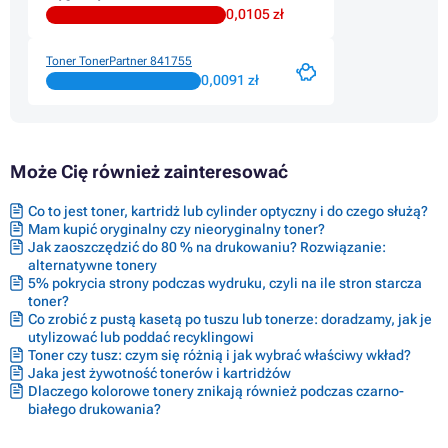
0,0105 zł
Tonery RICOH MP C4502
Tonery RICOH MP C4502A
Tonery RICOH MP C4502AD
Toner TonerPartner 841755
Tonery RICOH MP C4502SPDF
0,0091 zł
Może Cię również zainteresować
Co to jest toner, kartridż lub cylinder optyczny i do czego służą?
Mam kupić oryginalny czy nieoryginalny toner?
Jak zaoszczędzić do 80 % na drukowaniu? Rozwiązanie:
alternatywne tonery
5% pokrycia strony podczas wydruku, czyli na ile stron starcza
toner?
Co zrobić z pustą kasetą po tuszu lub tonerze: doradzamy, jak je
utylizować lub poddać recyklingowi
Toner czy tusz: czym się różnią i jak wybrać właściwy wkład?
Jaka jest żywotność tonerów i kartridżów
Dlaczego kolorowe tonery znikają również podczas czarno-
białego drukowania?