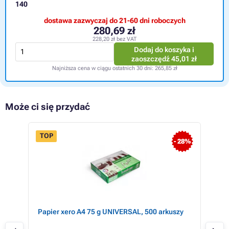
140
dostawa zazwyczaj do 21-60 dni roboczych
280,69 zł
228,20 zł
bez VAT
Dodaj do koszyka i
zaoszczędź
45,01 zł
Najniższa cena w ciągu ostatnich 30 dni:
265,85 zł
Może ci się przydać
TOP
- 28%
Papier xero A4 75 g UNIVERSAL, 500 arkuszy
Ric