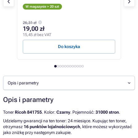
M
W magazynie > 20 szt
W m
255,
26,31 zł
15
19,00 zł
127,
15,45 zł bez VAT
0,70 
Do koszyka
Opis i parametry
Opis i parametry
Toner
Ricoh 841755
. Kolor:
Czarny
. Pojemność:
31000 stron
.
Udzielamy gwarancji na ten toner: 24 miesiące. Kupując ten toner,
otrzymasz
16 punktów lojalnościowych
, które możesz wykorzystać
jako zniżkę przy następnym zakupie.