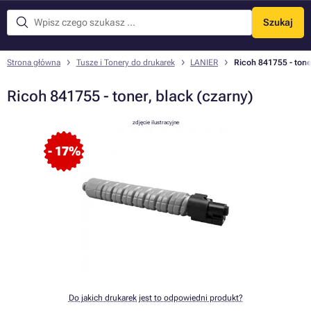
Szukaj
Menu
Strona główna
Tusze i Tonery do drukarek
LANIER
Ricoh 841755 - toner
Ricoh 841755 - toner, black (czarny)
zdjęcie ilustracyjne
- 17%
Do jakich drukarek jest to odpowiedni produkt?