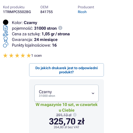
Kod produktu
OEM
Producent
1TRIMPC5502BG
841755
Ricoh
Kolor:
Czarny
pojemność:
31000 stron
Cena za sztukę:
1,05 gr / strona
Gwarancja:
24 miesiące
Punkty lojalnościowe:
16
1 ocen
Do jakich drukarek jest to odpowiedni
produkt?
Czarny
31000 stron
W magazynie 10 szt, w czwartek
u Ciebie
391,13 zł
325,70 zł
264,80 zł
bez VAT