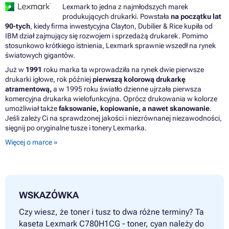
Lexmark to jedna z najmłodszych marek
produkujących drukarki. Powstała
na początku lat
90-tych
, kiedy firma inwestycyjna Clayton, Dubilier & Rice kupiła od
IBM dział zajmujący się rozwojem i sprzedażą drukarek. Pomimo
stosunkowo krótkiego istnienia, Lexmark sprawnie wszedł na rynek
światowych gigantów.
Już w
1991
roku marka ta wprowadziła na rynek dwie pierwsze
drukarki igłowe, rok później
pierwszą kolorową drukarkę
atramentową,
a w 1995 roku światło dzienne ujrzała pierwsza
komercyjna drukarka wielofunkcyjna. Oprócz drukowania w kolorze
umożliwiał także
faksowanie, kopiowanie, a nawet skanowanie
.
Jeśli zależy Ci na sprawdzonej jakości i niezrównanej niezawodności,
sięgnij po oryginalne tusze i tonery Lexmarka.
Więcej o marce »
WSKAZÓWKA
Czy wiesz, że toner i tusz to dwa różne terminy? Ta
kaseta Lexmark C780H1CG - toner, cyan należy do