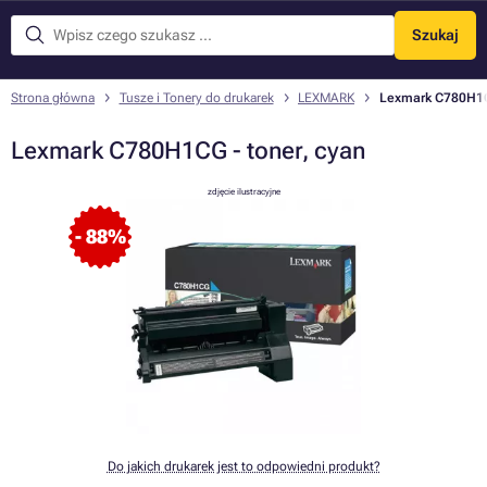
Szukaj
Menu
Strona główna
Tusze i Tonery do drukarek
LEXMARK
Lexmark C780H1CG
Lexmark C780H1CG - toner, cyan
zdjęcie ilustracyjne
- 88%
Do jakich drukarek jest to odpowiedni produkt?