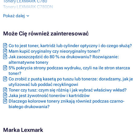
Tonery LEXMARK C780
Tonery LEXMARK C780DN
Tonery LEXMARK C780DTN
Pokaż dalej
Tonery LEXMARK C780N
Tonery LEXMARK C782
Tonery LEXMARK C782 SERIES
Może Cię również zainteresować
Tonery LEXMARK C782DN
Tonery LEXMARK C782DTN
Co to jest toner, kartridż lub cylinder optyczny i do czego służą?
Tonery LEXMARK C782N
Mam kupić oryginalny czy nieoryginalny toner?
Tonery LEXMARK OPTRA C780
Jak zaoszczędzić do 80 % na drukowaniu? Rozwiązanie:
Tonery LEXMARK OPTRA C782
alternatywne tonery
Tonery LEXMARK X782E
5% pokrycia strony podczas wydruku, czyli na ile stron starcza
toner?
Co zrobić z pustą kasetą po tuszu lub tonerze: doradzamy, jak je
utylizować lub poddać recyklingowi
Toner czy tusz: czym się różnią i jak wybrać właściwy wkład?
Jaka jest żywotność tonerów i kartridżów
Dlaczego kolorowe tonery znikają również podczas czarno-
białego drukowania?
Marka Lexmark