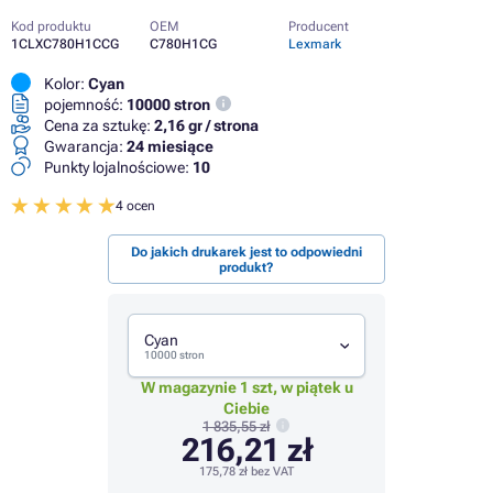
Kod produktu
OEM
Producent
1CLXC780H1CCG
C780H1CG
Lexmark
Kolor:
Cyan
pojemność:
10000 stron
Cena za sztukę:
2,16 gr / strona
Gwarancja:
24 miesiące
Punkty lojalnościowe:
10
4 ocen
Do jakich drukarek jest to odpowiedni
produkt?
Cyan
10000 stron
W magazynie 1 szt, w piątek u
Ciebie
1 835,55 zł
216,21 zł
175,78 zł
bez VAT