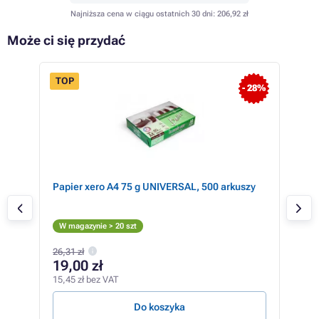
Najniższa cena w ciągu ostatnich 30 dni:
206,92 zł
Może ci się przydać
TOP
 94%
- 28%
Papier xero A4 75 g UNIVERSAL, 500 arkuszy
Lex
Żó
W m
W magazynie > 20 szt
26,31 zł
2 
19,00 zł
2 11
15,45 zł bez VAT
25,99
Do koszyka