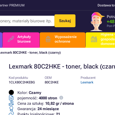
Partner PREMIUM
Dostawa t
Potr
Szukaj
+48
Pon-P
Higiena +
Artykuły
Wyposażenie
gospoda
biurowe
ochronne
domowe
Lexmark 80C2HKE - toner, black (czarny)
Lexmark 80C2HKE - toner, black (czar
Kod produktu
OEM
Producent
1CLX80C2HKEBG
80C2HKE
Lexmark
Kolor:
Czarny
pojemność:
4000 stron
Cena za sztukę:
10,82 gr / strona
Gwarancja:
24 miesiące
Punkty lojalnościowe:
21