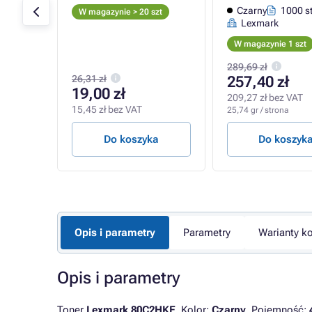
on
Czarny
1000 s
W magazynie > 20 szt
Lexmark
W magazynie 1 szt
289,69 zł
26,31 zł
257,40 zł
19,00 zł
209,27 zł bez VAT
15,45 zł bez VAT
25,74 gr / strona
a
Do koszyka
Do koszyk
Opis i parametry
Parametry
Warianty ko
Opis i parametry
Toner
Lexmark 80C2HKE
. Kolor:
Czarny
. Pojemność: