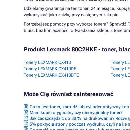
Udzielamy gwarancji na ten toner: 24 miesiące. Kupują
wykorzystać jako zniżkę przy następnym zakupie.
Potrzebujesz pomocy przy wyborze tonera? Sprawdź
F
biura, bez konieczności odwiedzania sklepu z toneram
Produkt Lexmark 80C2HKE - toner, blac
Tonery LEXMARK CX410
Tonery L
Tonery LEXMARK CX410DE
Tonery L
Tonery LEXMARK CX410DTE
Tonery L
Może Cię również zainteresować
Co to jest toner, kartridż lub cylinder optyczny i d
Mam kupić oryginalny czy nieoryginalny toner?
Jak zaoszczędzić do 80 % na drukowaniu? Rozwiąz
5% pokrycia strony podczas wydruku, czyli na ile s