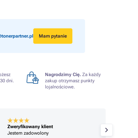
tonerpartner.pl
Mam pytanie
żesz
Nagrodzimy Cię.
Za każdy
30 dni.
zakup otrzymasz punkty
lojalnościowe.
Zweryfikowany klient
Zwer
Polecam. Szybka wysyłka. Tusze dobrze
Tone