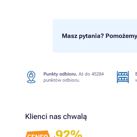
Masz pytania?
Pomożemy 
Punkty odbioru.
Aż do 45284
punktów odbioru.
Klienci nas chwalą
Zweryfikowany klient
92%
Produkt zgodny z opisem.