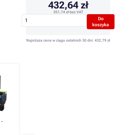
432,64 zł
351,74 zł
bez VAT
Do
koszyka
Najniższa cena w ciągu ostatnich 30 dni:
432,79 zł
 -
Lexmark 80C2SYE -
Lexmark 80C2XK0 
toner, yellow (żółty)
toner, black (czarn