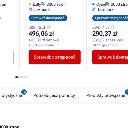
tron
Żółty
3000 stron
Cyan
2000 str
Lexmark
Lexmark
Sprawdź dostępność
Sprawdź dostępnoś
508,45 zł
294,01 zł
496,06 zł
290,37 zł
403,30 zł bez VAT
236,07 zł bez VAT
16,54 gr / strona
14,52 gr / strona
a
Sprawdź dostępność
Sprawdź dostę
lorystyczne
Potrzebujesz pomocy
Produkty powiązane
4000 stron
.