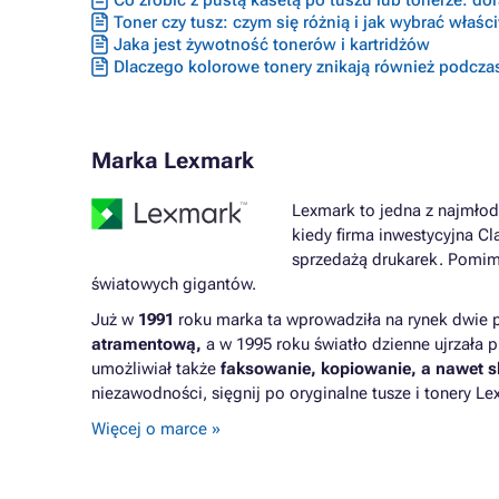
Co zrobić z pustą kasetą po tuszu lub tonerze: do
Toner czy tusz: czym się różnią i jak wybrać właś
Jaka jest żywotność tonerów i kartridżów
Dlaczego kolorowe tonery znikają również podcza
Marka Lexmark
Lexmark to jedna z najmło
kiedy firma inwestycyjna Cl
sprzedażą drukarek. Pomimo
światowych gigantów.
Już w
1991
roku marka ta wprowadziła na rynek dwie p
atramentową,
a w 1995 roku światło dzienne ujrzała 
umożliwiał także
faksowanie, kopiowanie, a nawet 
niezawodności, sięgnij po oryginalne tusze i tonery L
Więcej o marce »