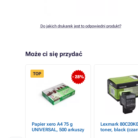
Do jakich drukarek jest to odpowiedni produkt?
Może ci się przydać
TOP
- 18%
- 28%
 -
Papier xero A4 75 g
Lexmark 80C20K0
UNIVERSAL, 500 arkuszy
toner, black (czar