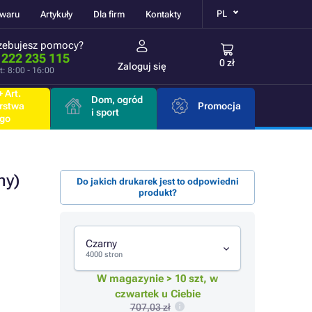
PL
owaru
Artykuły
Dla firm
Kontakty
zebujesz pomocy?
 222 235 115
0 zł
Zaloguj się
t: 8:00 - 16:00
 Art.
Dom, ogród
rstwa
Promocja
i sport
go
ny)
Do jakich drukarek jest to odpowiedni
produkt?
Czarny
4000 stron
W magazynie > 10 szt, w
czwartek u Ciebie
707,03 zł