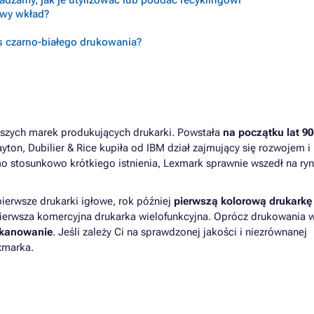
radzamy, jak je utylizować lub poddać recyklingowi
ciwy wkład?
s czarno-białego drukowania?
dszych marek produkujących drukarki. Powstała
na początku lat 90
ayton, Dubilier & Rice kupiła od IBM dział zajmujący się rozwojem i
 stosunkowo krótkiego istnienia, Lexmark sprawnie wszedł na ry
ierwsze drukarki igłowe, rok później
pierwszą kolorową drukarkę
pierwsza komercyjna drukarka wielofunkcyjna. Oprócz drukowania 
skanowanie
. Jeśli zależy Ci na sprawdzonej jakości i niezrównanej
exmarka.