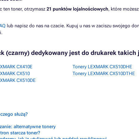
c ten toner, otrzymasz
21 punktów lojalnościowych
, które możesz
AQ
lub napisz do nas na czacie. Kupuj u nas w zaciszu swojego do
i.
k (czarny) dedykowany jest do drukarek takich 
EXMARK CX410E
Tonery LEXMARK CX510DHE
EXMARK CX510
Tonery LEXMARK CX510DTHE
EXMARK CX510DE
o czego służą?
anie: alternatywne tonery
tron starcza toner?