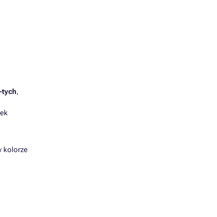
-tych
,
nek
w kolorze