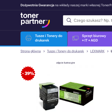
Dożywotnia Gwarancja
na wkłady naszej marki własnej Toner
Tusze i Tonery do
Sprzęt biurowy
drukarek
+ IT + AGD
Strona główna
Tusze i Tonery do drukarek
LEXMARK
zdjęcie ilustracyjne
- 39%