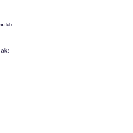
mu lub
jak: