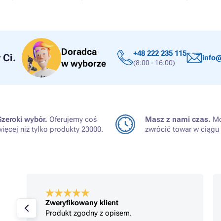
Doradca
+48 222 235 115
Ci.
info@
w wyborze
(8:00 - 16:00)
Szeroki wybór.
Oferujemy coś
Masz z nami czas.
Mo
więcej niż tylko produkty 23000.
zwrócić towar w ciągu 
Zweryfikowany klient
Jestem zadowolony