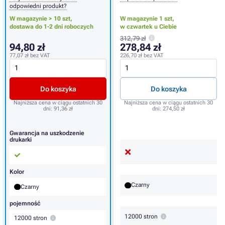
odpowiedni produkt?
W magazynie > 10 szt,
W magazynie 1 szt,
dostawa do 1-2 dni roboczych
w czwartek u Ciebie
312,79 zł
94,80 zł
278,84 zł
77,07 zł
bez VAT
226,70 zł
bez VAT
Do koszyka
Do koszyka
Najniższa cena w ciągu ostatnich 30
Najniższa cena w ciągu ostatnich 30
dni:
91,36 zł
dni:
274,50 zł
Gwarancja na uszkodzenie
drukarki
Kolor
Czarny
Czarny
pojemność
12000 stron
12000 stron