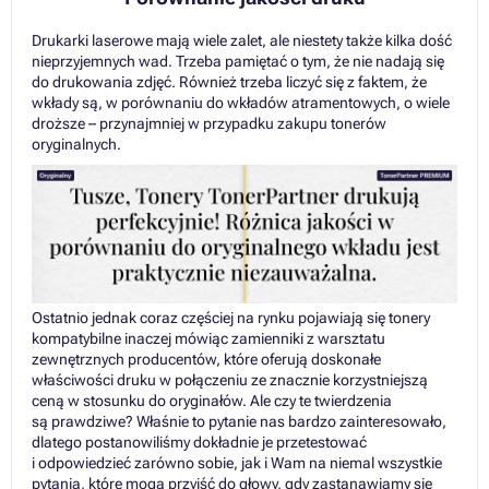
Drukarki laserowe mają wiele zalet, ale niestety także kilka dość
nieprzyjemnych wad. Trzeba pamiętać o tym, że nie nadają się
do drukowania zdjęć. Również trzeba liczyć się z faktem, że
wkłady są, w porównaniu do wkładów atramentowych, o wiele
droższe – przynajmniej w przypadku zakupu tonerów
oryginalnych.
Ostatnio jednak coraz częściej na rynku pojawiają się tonery
kompatybilne inaczej mówiąc zamienniki z warsztatu
zewnętrznych producentów, które oferują doskonałe
właściwości druku w połączeniu ze znacznie korzystniejszą
ceną w stosunku do oryginałów. Ale czy te twierdzenia
są prawdziwe? Właśnie to pytanie nas bardzo zainteresowało,
dlatego postanowiliśmy dokładnie je przetestować
i odpowiedzieć zarówno sobie, jak i Wam na niemal wszystkie
pytania, które mogą przyjść do głowy, gdy zastanawiamy się