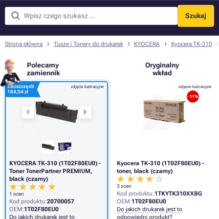
Szukaj
Menu
Strona główna
Tusze i Tonery do drukarek
KYOCERA
Kyocera TK-310
Polecamy
Oryginalny
zamiennik
wkład
Zaoszczędź
zdjęcie ilustracyjne
zdjęcie ilustracyjne
184,04 zł
- 11%
KYOCERA TK-310 (1T02F80EU0) -
Kyocera TK-310 (1T02F80EU0) -
Toner TonerPartner PREMIUM,
toner, black (czarny)
black (czarny)
3 ocen
Kod produktu:
1TKYTK310XXBG
1 ocen
Kod produktu:
20700057
OEM:
1T02F80EU0
OEM:
1T02F80EU0
Do jakich drukarek jest to
Do jakich drukarek jest to
odpowiedni produkt?