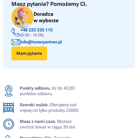
Masz pytania?
Pomożemy Ci.
Doradca
w wyborze
+48 222 235 115
(8:00 - 16:00)
info@tonerpartner.pl
Mam pytanie
Punkty odbioru.
Aż do 45281
punktów odbioru.
Szeroki wybór.
Oferujemy coś
więcej niż tylko produkty 23000.
Masz z nami czas.
Możesz
zwrócić towar w ciągu 30 dni.
Nagrodzimy Cię.
Za każdy