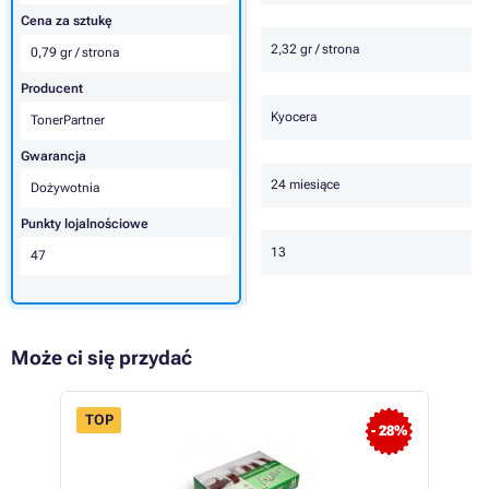
Cena za sztukę
2,32 gr / strona
0,79 gr / strona
Producent
Kyocera
TonerPartner
Gwarancja
24 miesiące
Dożywotnia
Punkty lojalnościowe
13
47
Może ci się przydać
TOP
 13%
- 28%