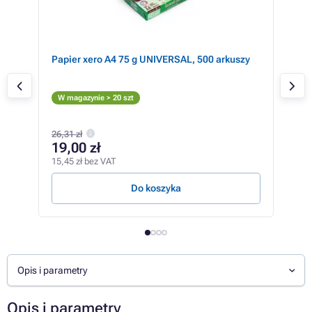
Papier xero A4 75 g UNIVERSAL, 500 arkuszy
Kyo
Cz
W magazynie > 20 szt
W m
962,
26,31 zł
89
19,00 zł
727,
15,45 zł bez VAT
0,30 
Do koszyka
Opis i parametry
Opis i parametry