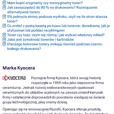
Mam kupić oryginalny czy nieoryginalny toner?
Jak zaoszczędzić do 80 % na drukowaniu? Rozwiązanie:
alternatywne tonery
5% pokrycia strony podczas wydruku, czyli na ile stron starcza
toner?
Co zrobić z pustą kasetą po tuszu lub tonerze: doradzamy, jak je
utylizować lub poddać recyklingowi
Toner czy tusz: czym się różnią i jak wybrać właściwy wkład?
Jaka jest żywotność tonerów i kartridżów
Dlaczego kolorowe tonery znikają również podczas czarno-
białego drukowania?
Marka Kyocera
Poznajcie firmę Kyocera, która swoją historię
rozpoczęła w 1959 roku jako niepozorna firma
ceramiczna. Jednak rozwój wielowarstwowych opakowań
ceramicznych do układów scalonych na zawsze zmienił kierunek
firmy i ostatecznie doprowadził do powstania wiodącej na świecie
grupy technologicznej, jaką znamy dzisiaj.
Opierając się na innowacyjnej filozofii, Kyocera oferuje prostotę,