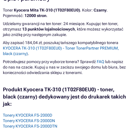
Toner
Kyocera Mita TK-310 (1T02F80EU0)
. Kolor:
Czarny
.
Pojemność:
12000 stron
.
Udzielamy gwarancji na ten toner: 24 miesiące. Kupując ten toner,
otrzymasz
13 punktów lojalnościowych
, które możesz wykorzystać
jako zniżkę przy następnym zakupie.
Aby zapisać 184,04 zł, poszukaj tańszego kompatybilnego tonera
KYOCERA TK-310 (1T02F80EU0) - Toner TonerPartner PREMIUM,
black (czarny)
.
Potrzebujesz pomocy przy wyborze tonera? Sprawdź
FAQ
lub napisz
do nas na czacie. Kupuj u nas w zaciszu swojego domu lub biura, bez
konieczności odwiedzania sklepu z tonerami.
Produkt Kyocera TK-310 (1T02F80EU0) - toner,
black (czarny) dedykowany jest do drukarek takich
jak:
Tonery KYOCERA FS-2000D
Tonery KYOCERA FS-2000DN
Tonery KYOCERA FS-2000DTN