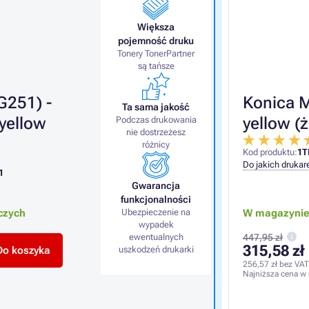
Większa
pojemność druku
Tonery TonerPartner
są tańsze
251) -
Konica M
Ta sama jakość
yellow
yellow (ż
Podczas drukowania
nie dostrzeżesz
różnicy
Kod produktu:
1T
Do jakich drukar
1
Gwarancja
funkcjonalności
czych
Ubezpieczenie na
W magazynie 
wypadek
ewentualnych
447,95 zł
315,58 zł
Do koszyka
uszkodzeń drukarki
256,57 zł
bez VAT
Najniższa cena w 