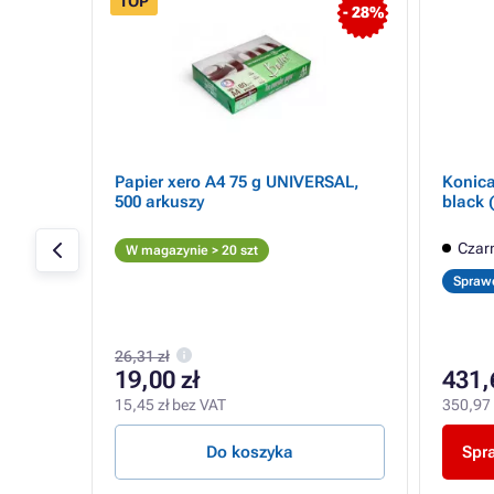
TOP
- 4%
- 28%
Papier xero A4 75 g UNIVERSAL,
Konica
ner
500 arkuszy
black 
Czar
W magazynie > 20 szt
Spraw
26,31 zł
19,00 zł
431,
15,45 zł bez VAT
350,97 
Do koszyka
Spr