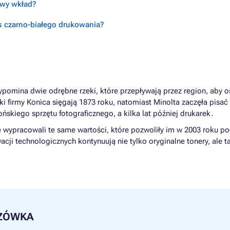
ciwy wkład?
s czarno-białego drukowania?
ypomina dwie odrębne rzeki, które przepływają przez region, aby o
ki firmy Konica sięgają 1873 roku, natomiast Minolta zaczęła pisać s
ńskiego sprzętu fotograficznego, a kilka lat później drukarek.
e wypracowali te same wartości, które pozwoliły im w 2003 roku p
owacji technologicznych kontynuują nie tylko oryginalne tonery, ale
ZÓWKA