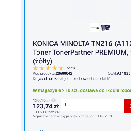
KONICA MINOLTA TN216 (A11G
Toner TonerPartner PREMIUM, 
(żółty)
1 ocen
Kod produktu:
20600042
OEM:
A11G25
Do jakich drukarek jest to odpowiedni produkt?
W magazynie > 10 szt,
dostawa do 1-2 dni robo
129,19 zł
123,74 zł
100,60 zł
bez VAT
Najniższa cena w ciągu ostatnich 30 dni:
118,79 zł