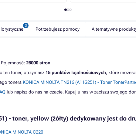
lorystyczne
Potrzebujesz pomocy
Alternatywne produkt
. Pojemność:
26000 stron
.
c ten toner, otrzymasz
15 punktów lojalnościowych
, które możesz
nego tonera
KONICA MINOLTA TN216 (A11G251) - Toner TonerPartne
AQ
lub napisz do nas na czacie. Kupuj u nas w zaciszu swojego do
 - toner, yellow (żółty) dedykowany jest do dru
ONICA MINOLTA C220