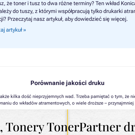
z, że toner i tusz to dwa różne terminy? Ten wkład Koni
należy do tuszy, z którymi współpracują tylko drukarki at
ji? Przeczytaj nasz artykuł, aby dowiedzieć się więcej.
aj artykuł »
Porównanie jakości druku
y także kilka dość nieprzyjemnych wad. Trzeba pamiętać o tym, że n
równaniu do wkładów atramentowych, o wiele droższe – przynajmnie