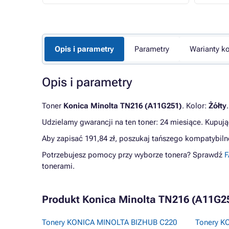
Opis i parametry
Parametry
Warianty ko
Opis i parametry
Toner
Konica Minolta TN216 (A11G251)
. Kolor:
Żółty
Udzielamy gwarancji na ten toner: 24 miesiące. Kupują
Aby zapisać 191,84 zł, poszukaj tańszego kompatybil
Potrzebujesz pomocy przy wyborze tonera? Sprawdź
F
tonerami.
Produkt Konica Minolta TN216 (A11G251)
Tonery KONICA MINOLTA BIZHUB C220
Tonery K