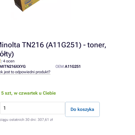
inolta TN216 (A11G251) - toner,
ółty)
4 ocen
MITN216XXYG
OEM:
A11G251
ek jest to odpowiedni produkt?
5 szt,
w czwartek u Ciebie
Do koszyka
ciągu ostatnich 30 dni:
307,61 zł