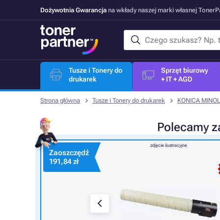
Dożywotnia Gwarancja
na wkłady naszej marki własnej Toner
Tusze i Tonery do
Sprzęt biurowy
drukarek
+ IT + AGD
Strona główna
Tusze i Tonery do drukarek
KONICA MINOL
Polecamy
z
zdjęcie ilustracyjne
Zaoszczędź
191,84 zł