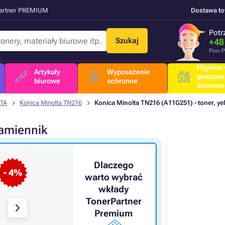
Partner PREMIUM
Dostawa t
Potr
Szukaj
+48
Pon-P
Higiena +
Artykuły
Wyposażenie
gospoda
biurowe
ochronne
domowe
TA
Konica Minolta TN216
Konica Minolta TN216 (A11G251) - toner, yel
amiennik
Dlaczego
- 4%
warto wybrać
wkłady
TonerPartner
Premium