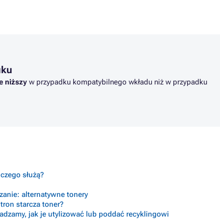
uku
e niższy
w przypadku kompatybilnego wkładu niż w przypadku
o czego służą?
anie: alternatywne tonery
tron starcza toner?
radzamy, jak je utylizować lub poddać recyklingowi