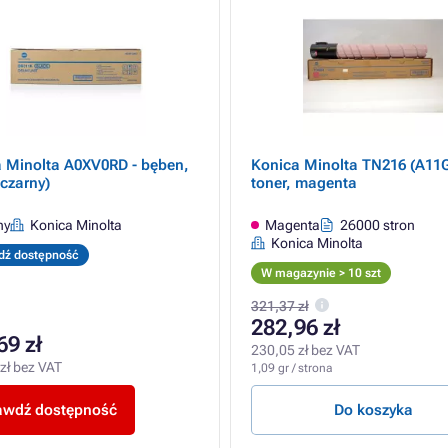
 Minolta A0XV0RD - bęben,
Konica Minolta TN216 (A11G
(czarny)
toner, magenta
ny
Konica Minolta
Magenta
26000 stron
Konica Minolta
dź dostępność
W magazynie > 10 szt
321,37 zł
282,96 zł
69 zł
230,05 zł bez VAT
zł bez VAT
1,09 gr / strona
awdź dostępność
Do koszyka