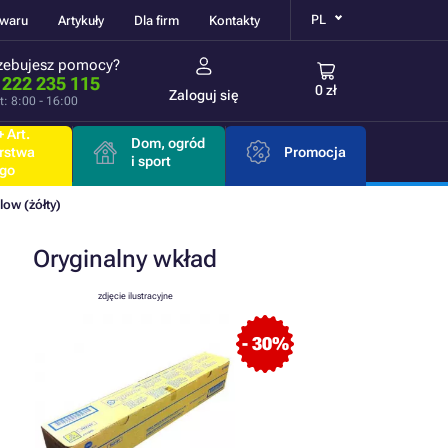
PL
owaru
Artykuły
Dla firm
Kontakty
zebujesz pomocy?
 222 235 115
0 zł
Zaloguj się
t: 8:00 - 16:00
 Art.
Dom, ogród
rstwa
Promocja
i sport
go
low (żółty)
Oryginalny
wkład
zdjęcie ilustracyjne
- 30%