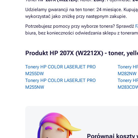
Udzielamy gwarancji na ten toner: 24 miesiące. Kupują
wykorzystać jako zniżkę przy następnym zakupie.
Potrzebujesz pomocy przy wyborze tonera? Sprawdź
F
biura, bez konieczności odwiedzania sklepu z toneram
Produkt HP 207X (W2212X) - toner, yell
Tonery HP COLOR LASERJET PRO
Tonery H
M255DW
M282NW
Tonery HP COLOR LASERJET PRO
Tonery H
M255NW
M283CD
Porównaj koszty