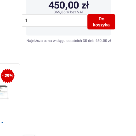
450,00 zł
365,85 zł
bez VAT
Do
koszyka
Najniższa cena w ciągu ostatnich 30 dni:
450,00 zł
- 29%
 -
HP 207A (W2211A) -
HP 207A (W2212A)
toner, cyan
toner, yellow (żółty