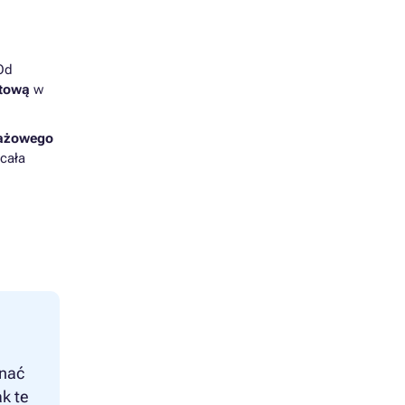
Od
ntową
w
ażowego
cała
znać
k te