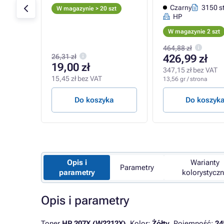
on
Czarny
3150 s
W magazynie > 20 szt
HP
zt
W magazynie 2 szt
464,88 zł
26,31 zł
426,99 zł
19,00 zł
347,15 zł bez VAT
15,45 zł bez VAT
13,56 gr / strona
a
Do koszyka
Do koszyk
Opis i
Warianty
Parametry
parametry
kolorystycz
Opis i parametry
Toner
HP 207X (W2212X)
. Kolor:
Żółty
. Pojemność:
24