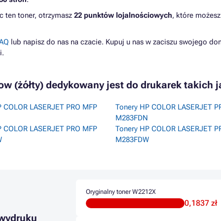
c ten toner, otrzymasz
22 punktów lojalnościowych
, które możesz
AQ
lub napisz do nas na czacie. Kupuj u nas w zaciszu swojego do
i.
ow (żółty) dedykowany jest do drukarek takich j
P COLOR LASERJET PRO MFP
Tonery HP COLOR LASERJET P
M283FDN
P COLOR LASERJET PRO MFP
Tonery HP COLOR LASERJET P
W
M283FDW
Oryginalny toner W2212X
0,1837 zł
 wydruku