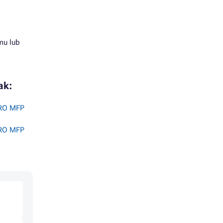
mu lub
ak:
RO MFP
RO MFP