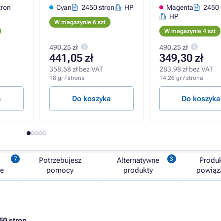
tron
Cyan
2450 stron
HP
Magenta
2450 
HP
W magazynie 6 szt
W magazynie 4 szt
490,25 zł
490,25 zł
441,05 zł
349,30 zł
358,58 zł bez VAT
283,98 zł bez VAT
18 gr / strona
14,26 gr / strona
a
Do koszyka
Do koszyka
Potrzebujesz
Alternatywne
Produ
ne
pomocy
produkty
powiąz
50 stron
.