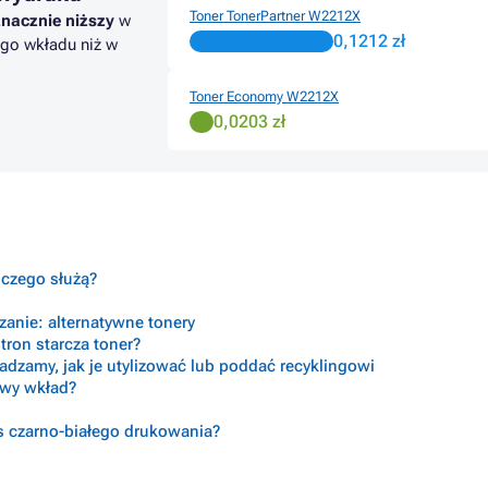
Toner TonerPartner W2212X
znacznie niższy
w
0,1212 zł
go wkładu niż w
Toner Economy W2212X
0,0203 zł
o czego służą?
anie: alternatywne tonery
tron starcza toner?
radzamy, jak je utylizować lub poddać recyklingowi
ciwy wkład?
s czarno-białego drukowania?