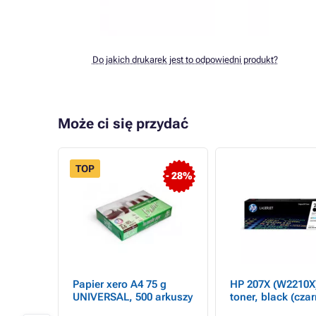
Do jakich drukarek jest to odpowiedni produkt?
Może ci się przydać
TOP
- 28%
 do HP
Papier xero A4 75 g
HP 207X (W2210X)
ellow
UNIVERSAL, 500 arkuszy
toner, black (czar