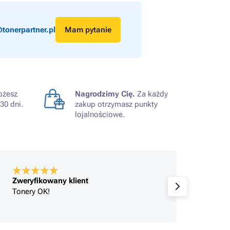
tonerpartner.pl
Mam pytanie
żesz
Nagrodzimy Cię.
Za każdy
30 dni.
zakup otrzymasz punkty
lojalnościowe.
Zweryfikowany klient
Zweryf
Tonery OK!
Produk