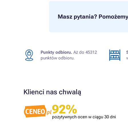
Masz pytania?
Pomożemy 
Punkty odbioru.
Aż do 45312
punktów odbioru.
Klienci nas chwalą
Zweryfikowany klient
92%
Szybko, sprawnie ?
pozytywnych ocen w ciągu 30 dni