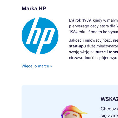
Marka HP
Był rok 1939, kiedy w małym
pierwszego oscylatora dla 
1984 roku, firma ta kontyn
Jakość i innowacyjność, nie
start-upu
dużą międzynarod
swoją wizję na
tusze i tone
niezawodność i spójne wydr
Więcej o marce »
WSKA
Chcesz 
się z ar