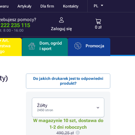
PL
owaru
Artykuły
Dla firm
Kontakty
zebujesz pomocy?
 222 235 115
0 zł
Zaloguj się
t: 8:00 - 16:00
 Art.
Dom, ogród
rstwa
Promocja
i sport
go
ty)
Do jakich drukarek jest to odpowiedni
produkt?
Żółty
2450 stron
W magazynie 10 szt, dostawa do
1-2 dni roboczych
490,25 zł