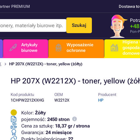
Partner PREMIUM
Dostawa t
Potr
Szukaj
+48
Pon-P
Higiena +
Artykuły
Wyposażenie
gospoda
biurowe
ochronne
domowe
X
HP 207X (W2212X) - toner, yellow (żółty)
HP 207X (W2212X) - toner, yellow (żół
Kod produktu
OEM
Producent
1CHPW2212XXHG
W2212X
HP
Kolor:
Żółty
pojemność:
2450 stron
Cena za sztukę:
18,37 gr / strona
Gwarancja:
24 miesiące
Punkty lojalnościowe:
22