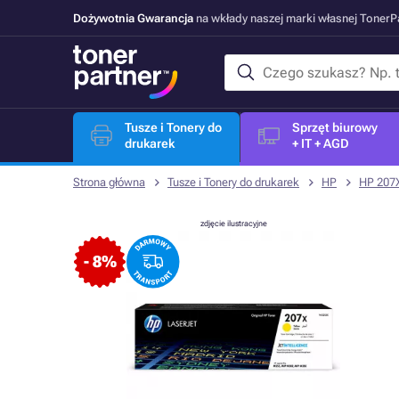
Dożywotnia Gwarancja
na wkłady naszej marki własnej Toner
Tusze i Tonery do
Sprzęt biurowy
drukarek
+ IT + AGD
Strona główna
Tusze i Tonery do drukarek
HP
HP 207
zdjęcie ilustracyjne
- 8%