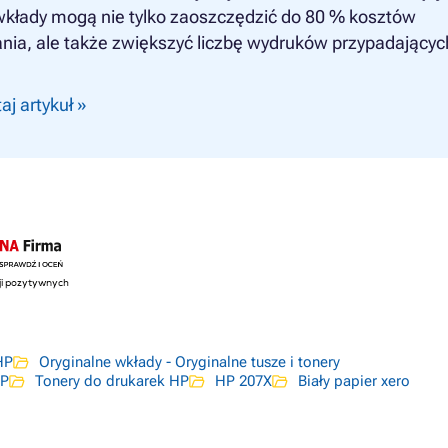
wkłady mogą nie tylko zaoszczędzić do 80 % kosztów
nia, ale także zwiększyć liczbę wydruków przypadającyc
aj artykuł »
HP
Oryginalne wkłady - Oryginalne tusze i tonery
HP
Tonery do drukarek HP
HP 207X
Biały papier xero