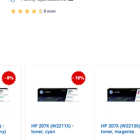
8 ocen
- 8%
- 10%
 -
HP 207X (W2211X) -
HP 207X (W2213X)
ny)
toner, cyan
toner, magenta