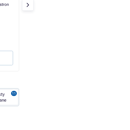
stron
Cyan
1250 stron
HP
Żółty
1250 stro
W magazynie > 10 szt
W magazynie > 10 sz
360,62 zł
360,62 zł
359,22 zł
359,22 zł
292,05 zł bez VAT
292,05 zł bez VAT
28,74 gr / strona
28,74 gr / strona
Do koszyka
Do koszyka
kty
ane