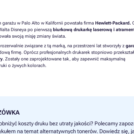
 garażu w Palo Alto w Kalifornii powstała firma
Hewlett-Packard.
Walta Disneya po pierwszą
biurkową drukarkę laserową i atrame
uowała swoją misję zmiany świata.
rozerwalnie związane z tą marką, na przestrzeni lat stworzyły z
gar
ową firmę. Oprócz profesjonalnych drukarek stopniowo przekształ
ry
. Zostały one zaprojektowane tak, aby zapewnić maksymalną
uki o żywych kolorach.
ZÓWKA
obniżyć koszty druku bez utraty jakości? Polecamy zapo
tykułem na temat alternatywnych tonerów. Dowiedz się, ja