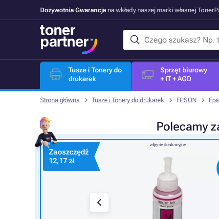
Dożywotnia Gwarancja
na wkłady naszej marki własnej Toner
Tusze i Tonery do
Sprzęt biurowy
drukarek
+ IT + AGD
Strona główna
Tusze i Tonery do drukarek
EPSON
Eps
Polecamy
z
zdjęcie ilustracyjne
Zaoszczędź
12,17 zł