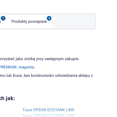
y
Produkty powiązane
orzystać jako zniżkę przy następnym zakupie.
r PREMIUM, magenta
.
mu lub biura, bez konieczności odwiedzania sklepu z
h jak:
Tusze EPSON ECOTANK L455
Tusze EPSON ECOTANK L550