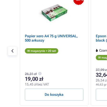
010) -
Papier xero A4 75 g UNIVERSAL,
Epson 
M,
500 arkuszy
black 
r
Czar
W magazynie > 20 szt
W maga
37,99 z
26,31 zł
32,6
19,00 zł
26,54 z
15,45 zł bez VAT
46,63 gr 
Do koszyka