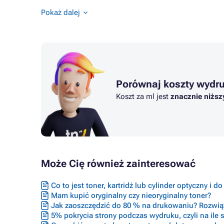
Tusze EPSON ECOTANK L1455
Tusze EP
Pokaż dalej
Tusze EPSON ECOTANK L200
Tusze EP
Tusze EPSON ECOTANK L210
Tusze EP
Porównaj koszty wydr
Koszt za ml jest
znacznie niższ
Może Cię również zainteresować
Co to jest toner, kartridż lub cylinder optyczny i d
Mam kupić oryginalny czy nieoryginalny toner?
Jak zaoszczędzić do 80 % na drukowaniu? Rozwiąz
5% pokrycia strony podczas wydruku, czyli na ile s