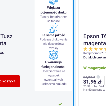
Większa
pojemność druku
Tonery TonerPartner
są tańsze
 Tusz
Epson T6
Ta sama jakość
Podczas drukowania
nta
magenta
nie dostrzeżesz
różnicy
34A
Kod produktu:
1I
Do jakich drukar
Gwarancja
funkcjonalności
W magazynie 
Ubezpieczenie na
wypadek
37,99 zł
ewentualnych
31,96 zł
o koszyka
uszkodzeń drukarki
25,98 zł
bez VAT
Najniższa cena w 