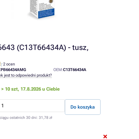
643 (C13T66434A) - tusz,
2 ocen
EPB66434AMG
OEM:
C13T66434A
ek jest to odpowiedni produkt?
> 10 szt,
17.8.2026 u Ciebie
Do koszyka
ciągu ostatnich 30 dni:
31,78 zł