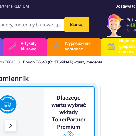
Partner PREMIUM
Dostawa t
Potr
Szukaj
+48
Pon-P
Higiena +
Artykuły
Wyposażenie
gospoda
biurowe
ochronne
domowe
on T6643
Epson T6643 (C13T66434A) - tusz, magenta
amiennik
Dlaczego
warto wybrać
wkłady
TonerPartner
Premium