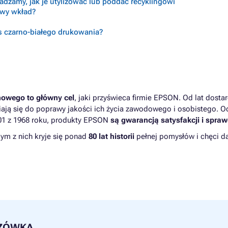
radzamy, jak je utylizować lub poddać recyklingowi
ciwy wkład?
s czarno-białego drukowania?
nowego to główny cel
, jaki przyświeca firmie EPSON. Od lat dost
niają się do poprawy jakości ich życia zawodowego i osobistego. 
01 z 1968 roku, produkty EPSON
są gwarancją satysfakcji i spraw
dym z nich kryje się ponad
80 lat historii
pełnej pomysłów i chęci da
ZÓWKA