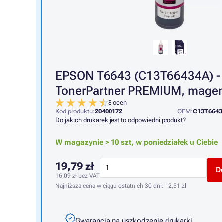
EPSON T6643 (C13T66434A) -
TonerPartner PREMIUM, mage
8 ocen
Kod produktu:
20400172
OEM:
C13T664
Do jakich drukarek jest to odpowiedni produkt?
W magazynie > 10 szt,
w poniedziałek u Ciebie
19,79 zł
D
16,09 zł
bez VAT
Najniższa cena w ciągu ostatnich 30 dni:
12,51 zł
Gwarancja na uszkodzenie drukarki