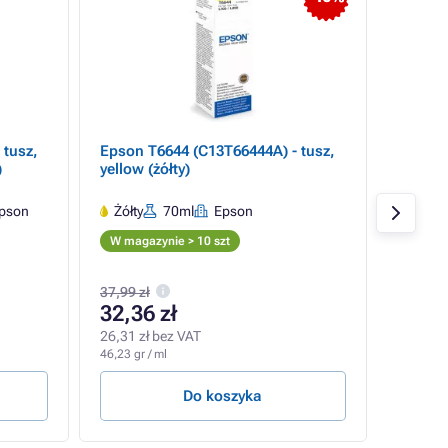
 tusz,
Epson T6644 (C13T66444A) - tusz,
Epson 
)
yellow (żółty)
cyan
pson
Żółty
70ml
Epson
Cyan
W magazynie > 10 szt
W maga
37,99 zł
37,99 zł
32,36 zł
32,67
26,31 zł bez VAT
26,56 zł
46,23 gr / ml
46,67 gr 
Do koszyka