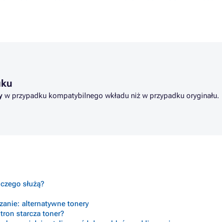
SON ECOTANK L3050
Tusze EPSON ECOTANK L365
SON ECOTANK L3060
Tusze EPSON ECOTANK L382
SON ECOTANK L3070
Tusze EPSON ECOTANK L386
uku
y
w przypadku kompatybilnego wkładu niż w przypadku oryginału.
o czego służą?
anie: alternatywne tonery
tron starcza toner?