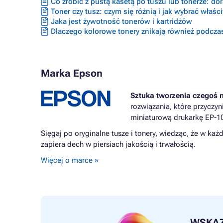
Co zrobić z pustą kasetą po tuszu lub tonerze: do
Toner czy tusz: czym się różnią i jak wybrać właś
Jaka jest żywotność tonerów i kartridżów
Dlaczego kolorowe tonery znikają również podcza
Marka Epson
Sztuka tworzenia czegoś 
rozwiązania, które przyczy
miniaturową drukarkę EP-1
Sięgaj po oryginalne tusze i tonery, wiedząc, że w każ
zapiera dech w piersiach jakością i trwałością.
Więcej o marce »
WSKA