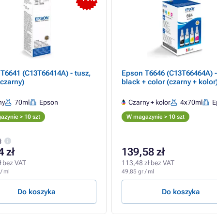
T6641 (C13T66414A) - tusz,
Epson T6646 (C13T66464A) -
(czarny)
black + color (czarny + kolor
ny
70ml
Epson
Czarny + kolor
4x70ml
E
zynie > 10 szt
W magazynie > 10 szt
ł
4 zł
139,58 zł
ł bez VAT
113,48 zł bez VAT
/ ml
49,85 gr / ml
Do koszyka
Do koszyka