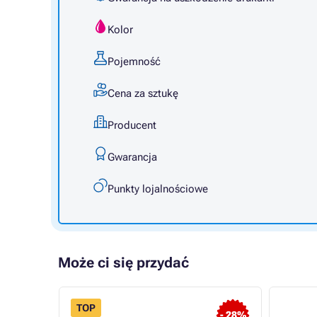
Kolor
Pojemność
Cena za sztukę
Producent
Gwarancja
Punkty lojalnościowe
Może ci się przydać
TOP
- 28%