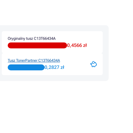
Tusze EPSON ECOTANK L565
Oryginalny tusz C13T66434A
0,4566 zł
Tusz TonerPartner C13T66434A
0,2827 zł