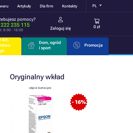
PL
owaru
Artykuły
Dla firm
Kontakty
zebujesz pomocy?
 222 235 115
0 zł
Zaloguj się
t: 8:00 - 16:00
 Art.
Dom, ogród
rstwa
Promocja
i sport
go
Oryginalny
wkład
zdjęcie ilustracyjne
- 16%