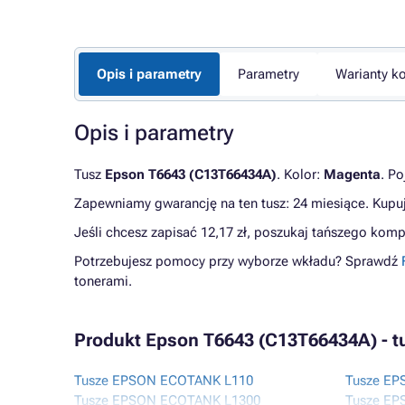
Opis i parametry
Parametry
Warianty ko
Opis i parametry
Tusz
Epson T6643 (C13T66434A)
. Kolor:
Magenta
. P
Zapewniamy gwarancję na ten tusz: 24 miesiące. Kupu
Jeśli chcesz zapisać 12,17 zł, poszukaj tańszego kom
Potrzebujesz pomocy przy wyborze wkładu? Sprawdź
tonerami.
Produkt Epson T6643 (C13T66434A) - t
Tusze EPSON ECOTANK L110
Tusze EP
Tusze EPSON ECOTANK L1300
Tusze EP