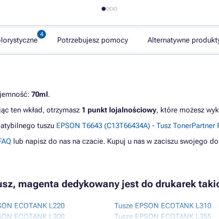
lorystyczne
Potrzebujesz pomocy
Alternatywne produkt
ojemność:
70ml
.
jąc ten wkład, otrzymasz
1 punkt lojalnościowy
, które możesz wyk
patybilnego tuszu
EPSON T6643 (C13T66434A) - Tusz TonerPartne
FAQ
lub napisz do nas na czacie. Kupuj u nas w zaciszu swojego do
usz, magenta dedykowany jest do drukarek takic
SON ECOTANK L220
Tusze EPSON ECOTANK L310
SON ECOTANK L300
Tusze EPSON ECOTANK L355