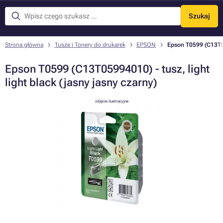
Szukaj
Menu
Strona główna
Tusze i Tonery do drukarek
EPSON
Epson T0599 (C13T059
Epson T0599 (C13T05994010) - tusz, light
light black (jasny jasny czarny)
zdjęcie ilustracyjne