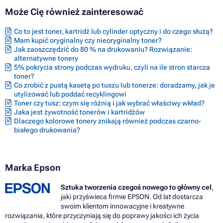
Może Cię również zainteresować
Co to jest toner, kartridż lub cylinder optyczny i do czego służą?
Mam kupić oryginalny czy nieoryginalny toner?
Jak zaoszczędzić do 80 % na drukowaniu? Rozwiązanie:
alternatywne tonery
5% pokrycia strony podczas wydruku, czyli na ile stron starcza
toner?
Co zrobić z pustą kasetą po tuszu lub tonerze: doradzamy, jak je
utylizować lub poddać recyklingowi
Toner czy tusz: czym się różnią i jak wybrać właściwy wkład?
Jaka jest żywotność tonerów i kartridżów
Dlaczego kolorowe tonery znikają również podczas czarno-
białego drukowania?
Marka Epson
Sztuka tworzenia czegoś nowego to główny cel
,
jaki przyświeca firmie EPSON. Od lat dostarcza
swoim klientom innowacyjne i kreatywne
rozwiązania, które przyczyniają się do poprawy jakości ich życia