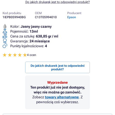
Do jakich drukarek jest to odpowiedni produkt?
Kod produktu
OEM
Producent
1IEPB059940BG
C13T05994010
Epson
Kolor:
Jasny jasny czarny
Pojemność:
13ml
Cena za sztukę:
638,85 gr / ml
Gwarancja:
24 miesiące
Punkty lojalnościowe:
4
4 ocen
Do jakich drukarek jest to odpowiedni
produkt?
Wyprzedane
Ten produkt już nie jest dostępny,
więc nie można go zamówić.
Zobacz
towary alternatywne
. Z
pewnością coś wybierzesz.