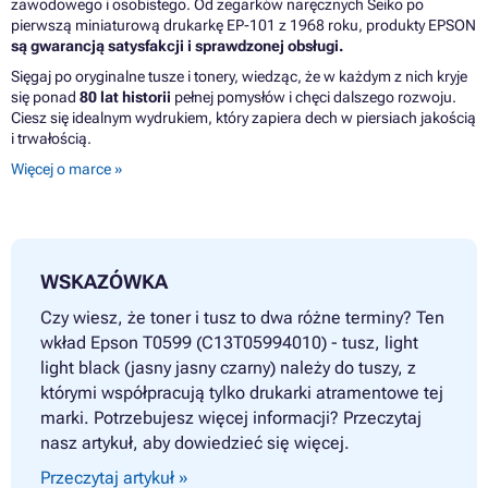
zawodowego i osobistego. Od zegarków naręcznych Seiko po
pierwszą miniaturową drukarkę EP-101 z 1968 roku, produkty EPSON
są gwarancją satysfakcji i sprawdzonej obsługi.
Sięgaj po oryginalne tusze i tonery, wiedząc, że w każdym z nich kryje
się ponad
80 lat historii
pełnej pomysłów i chęci dalszego rozwoju.
Ciesz się idealnym wydrukiem, który zapiera dech w piersiach jakością
i trwałością.
Więcej o marce »
WSKAZÓWKA
Czy wiesz, że toner i tusz to dwa różne terminy? Ten
wkład Epson T0599 (C13T05994010) - tusz, light
light black (jasny jasny czarny) należy do tuszy, z
którymi współpracują tylko drukarki atramentowe tej
marki. Potrzebujesz więcej informacji? Przeczytaj
nasz artykuł, aby dowiedzieć się więcej.
Przeczytaj artykuł »