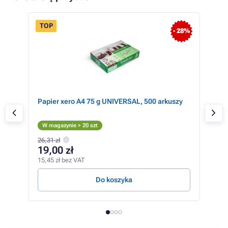
TOP
- 28%
Papier xero A4 75 g UNIVERSAL, 500 arkuszy
Eps
M
W magazynie > 20 szt
W m
26,31 zł
19,00 zł
13
15,45 zł bez VAT
112,
Do koszyka