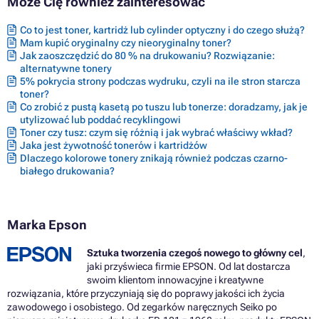
Może Cię również zainteresować
Co to jest toner, kartridż lub cylinder optyczny i do czego służą?
Mam kupić oryginalny czy nieoryginalny toner?
Jak zaoszczędzić do 80 % na drukowaniu? Rozwiązanie:
alternatywne tonery
5% pokrycia strony podczas wydruku, czyli na ile stron starcza
toner?
Co zrobić z pustą kasetą po tuszu lub tonerze: doradzamy, jak je
utylizować lub poddać recyklingowi
Toner czy tusz: czym się różnią i jak wybrać właściwy wkład?
Jaka jest żywotność tonerów i kartridżów
Dlaczego kolorowe tonery znikają również podczas czarno-
białego drukowania?
Marka Epson
Sztuka tworzenia czegoś nowego to główny cel
,
jaki przyświeca firmie EPSON. Od lat dostarcza
swoim klientom innowacyjne i kreatywne
rozwiązania, które przyczyniają się do poprawy jakości ich życia
zawodowego i osobistego. Od zegarków naręcznych Seiko po