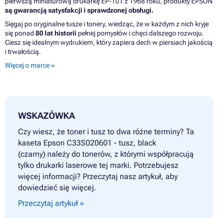
pierwszą miniaturową drukarkę EP-101 z 1968 roku, produkty EPSON
są gwarancją satysfakcji i sprawdzonej obsługi.
Sięgaj po oryginalne tusze i tonery, wiedząc, że w każdym z nich kryje
się ponad
80 lat historii
pełnej pomysłów i chęci dalszego rozwoju.
Ciesz się idealnym wydrukiem, który zapiera dech w piersiach jakością
i trwałością.
Więcej o marce »
WSKAZÓWKA
Czy wiesz, że toner i tusz to dwa różne terminy? Ta
kaseta Epson C33S020601 - tusz, black
(czarny) należy do tonerów, z którymi współpracują
tylko drukarki laserowe tej marki. Potrzebujesz
więcej informacji? Przeczytaj nasz artykuł, aby
dowiedzieć się więcej.
Przeczytaj artykuł »