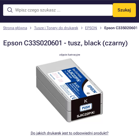
Szukaj
Menu
Strona główna
Tusze i Tonery do drukarek
EPSON
Epson C33S020601 - 
Epson C33S020601 - tusz, black (czarny)
zdjęcie ilustracyjne
Do jakich drukarek jest to odpowiedni produkt?