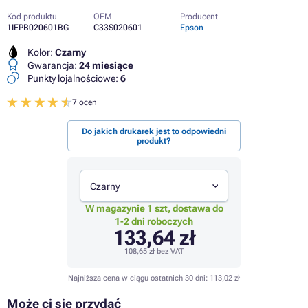
Kod produktu
OEM
Producent
1IEPB020601BG
C33S020601
Epson
Kolor:
Czarny
Gwarancja:
24 miesiące
Punkty lojalnościowe:
6
7 ocen
Do jakich drukarek jest to odpowiedni
produkt?
Czarny
W magazynie 1 szt, dostawa do
1-2 dni roboczych
133,64 zł
108,65 zł
bez VAT
Najniższa cena w ciągu ostatnich 30 dni:
113,02 zł
Może ci się przydać