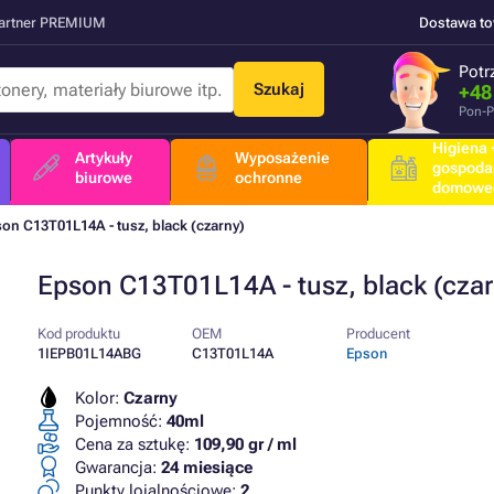
Partner PREMIUM
Dostawa t
Potr
Szukaj
+48
Pon-P
Higiena +
Artykuły
Wyposażenie
gospoda
biurowe
ochronne
domowe
on C13T01L14A - tusz, black (czarny)
Epson C13T01L14A - tusz, black (czar
Kod produktu
OEM
Producent
1IEPB01L14ABG
C13T01L14A
Epson
Kolor:
Czarny
Pojemność:
40ml
Cena za sztukę:
109,90 gr / ml
Gwarancja:
24 miesiące
Punkty lojalnościowe:
2