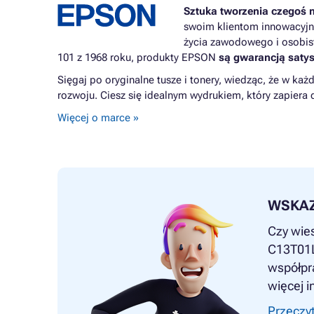
Sztuka tworzenia czegoś 
swoim klientom innowacyjne
życia zawodowego i osobis
101 z 1968 roku, produkty EPSON
są gwarancją satys
Sięgaj po oryginalne tusze i tonery, wiedząc, że w każ
rozwoju. Ciesz się idealnym wydrukiem, który zapiera d
Więcej o marce »
WSKA
Czy wies
C13T01L1
współpra
więcej i
Przeczyt