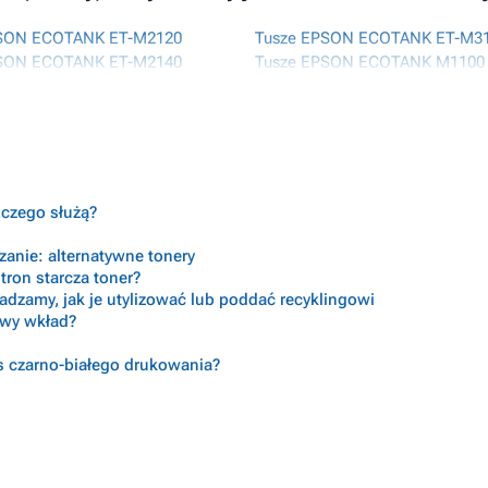
PSON ECOTANK ET-M2120
Tusze EPSON ECOTANK ET-M3
PSON ECOTANK ET-M2140
Tusze EPSON ECOTANK M1100
PSON ECOTANK ET-M2170
Tusze EPSON ECOTANK M1120
PSON ECOTANK ET-M3100
Tusze EPSON ECOTANK M2140
Tusze EPSON ECOTANK M3140
PSON ECOTANK ET-M3140
Tusze EPSON WORKFORCE ST-
PSON ECOTANK ET-M3140WLAN
Tusze EPSON WORKFORCE ST-
PSON ECOTANK ET-M3170
o czego służą?
PSON ECOTANK ET-M3180
anie: alternatywne tonery
tron starcza toner?
radzamy, jak je utylizować lub poddać recyklingowi
ciwy wkład?
s czarno-białego drukowania?