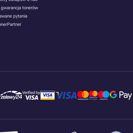
 gwarancja tonerów
awane pytania
onerPartner