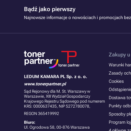
Bądź jako pierwszy
Najnowsze informacje o nowościach i promocjach bez
Zakupy u
Warunki han
Zasady och
LEDUM KAMARA PL Sp. z o. o.
Cookies
www.tonerpartner.pl
Odstąpieni
Sąd Rejonowy dla M. St. Warszawy w
Warszawie, XIII Wydział Gospodarczy
Dostawa t
Krajowego Rejestru Sądowego pod numerem
Punkty odb
KRS: 0000637435, NIP 5272780078,
REGON 365419992
Sposoby pł
Program lo
Biuro:
Ul. Ogrodowa 58, 00-876 Warszawa
4 główne z