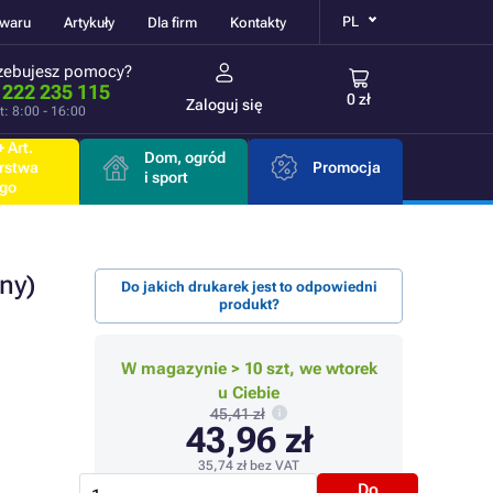
PL
owaru
Artykuły
Dla firm
Kontakty
zebujesz pomocy?
 222 235 115
0 zł
Zaloguj się
t: 8:00 - 16:00
 Art.
Dom, ogród
rstwa
Promocja
i sport
go
ny)
Do jakich drukarek jest to odpowiedni
produkt?
W magazynie > 10 szt, we wtorek
u Ciebie
45,41 zł
43,96 zł
35,74 zł
bez VAT
Do