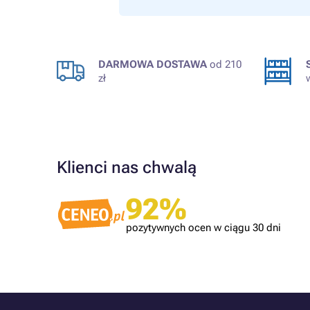
DARMOWA DOSTAWA
od 210
zł
Klienci nas chwalą
Zweryfikowany klient
ilku lat.
Tonery OK!
92%
pozytywnych ocen w ciągu 30 dni