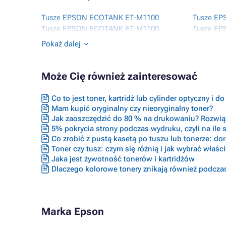
Tusze EPSON ECOTANK ET-M1100
Tusze E
Tusze EPSON ECOTANK ET-M1100
Tusze E
SERIES
Tusze E
Pokaż dalej
Tusze EPSON ECOTANK ET-M1120
Tusze E
Tusze EPSON ECOTANK ET-M1140
SERIES
Tusze EPSON ECOTANK ET-M1170
Tusze E
Może Cię również zainteresować
Tusze EPSON ECOTANK ET-M1180
Tusze E
Tusze EPSON ECOTANK ET-M2100
Tusze E
Co to jest toner, kartridż lub cylinder optyczny i d
SERIES
Tusze E
Mam kupić oryginalny czy nieoryginalny toner?
Jak zaoszczędzić do 80 % na drukowaniu? Rozwiąz
5% pokrycia strony podczas wydruku, czyli na ile s
Co zrobić z pustą kasetą po tuszu lub tonerze: do
Toner czy tusz: czym się różnią i jak wybrać właś
Jaka jest żywotność tonerów i kartridżów
Dlaczego kolorowe tonery znikają również podcza
Marka Epson