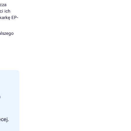
rcza
ci ich
karkę EP-
alszego
n
cej.