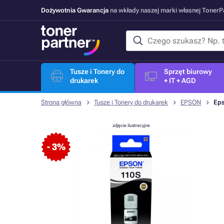
Dożywotnia Gwarancja
na wkłady naszej marki własnej Toner
Tusze i Tonery do
Sprzęt biurowy
drukarek
+ IT + AGD
Strona główna
Tusze i Tonery do drukarek
EPSON
Eps
zdjęcie ilustracyjne
- 3%