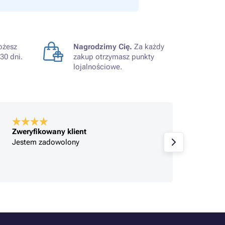
żesz
Nagrodzimy Cię.
Za każdy
30 dni.
zakup otrzymasz punkty
lojalnościowe.
Zweryfikowany klient
Zweryf
Jestem zadowolony
Zakupy
Jestem
zmieni