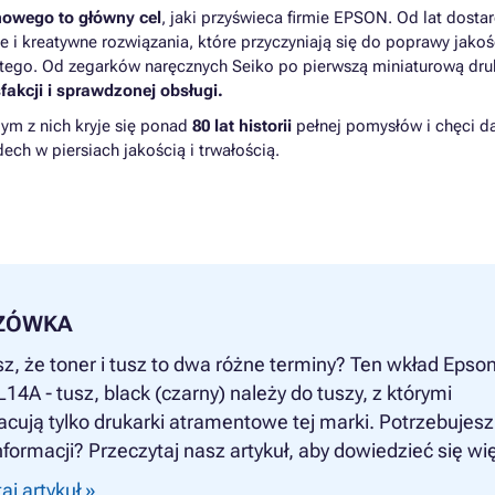
nowego to główny cel
, jaki przyświeca firmie EPSON. Od lat dosta
 i kreatywne rozwiązania, które przyczyniają się do poprawy jakoś
tego. Od zegarków naręcznych Seiko po pierwszą miniaturową dru
fakcji i sprawdzonej obsługi.
dym z nich kryje się ponad
80 lat historii
pełnej pomysłów i chęci d
ech w piersiach jakością i trwałością.
ZÓWKA
z, że toner i tusz to dwa różne terminy? Ten wkład Epso
4A - tusz, black (czarny) należy do tuszy, z którymi
cują tylko drukarki atramentowe tej marki. Potrzebujesz
nformacji? Przeczytaj nasz artykuł, aby dowiedzieć się wię
aj artykuł »