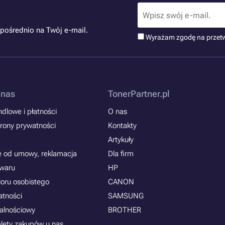
pośrednio na Twój e-mail.
Wyrażam zgodę na przet
 nas
TonerPartner.pl
dlowe i płatności
O nas
rony prywatności
Kontakty
Artykuły
e od umowy, reklamacja
Dla firm
owaru
HP
ioru osobistego
CANON
atności
SAMSUNG
jalnościowy
BROTHER
alety zakupów u nas