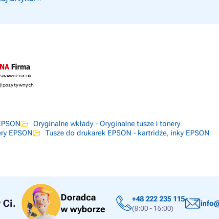
 EPSON
Oryginalne wkłady - Oryginalne tusze i tonery
nery EPSON
Tusze do drukarek EPSON - kartridże, inky EPSON
Doradca
+48 222 235 115
Ci.
info@
w wyborze
(8:00 - 16:00)