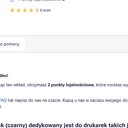
6 ocen
sz pomocy
40ml
.
jąc ten wkład, otrzymasz
2 punkty lojalnościowe
, które możesz w
FAQ
lub napisz do nas na czacie. Kupuj u nas w zaciszu swojego d
i.
k (czarny) dedykowany jest do drukarek takich 