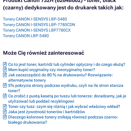
Produkt Canon 732H (6264B002) - toner, black
(czarny) dedykowany jest do drukarek takich jak:
Tonery CANON I-SENSYS LBP-5480
Tonery CANON I-SENSYS LBP-7780CDN
Tonery CANON I-SENSYS LBP7780CX
Tonery CANON LBP-5480
Może Cię również zainteresować
Co to jest toner, kartridż lub cylinder optyczny i do czego służą?
Mam kupić oryginalny czy nieoryginalny toner?
Jak zaoszczędzić do 80 % na drukowaniu? Rozwiązanie:
alternatywne tonery
5% pokrycia strony podczas wydruku, czyli na ile stron starcza
toner?
Co zrobić z pustą kasetą po tuszu lub tonerze: doradzamy, jak je
utylizować lub poddać recyklingowi
Toner czy tusz: czym się różnią i jak wybrać właściwy wkład?
Jaka jest żywotność tonerów i kartridżów
Dlaczego kolorowe tonery znikają również podczas czarno-
białego drukowania?