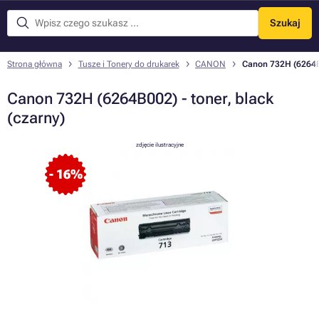
Szukaj
Menu
Strona główna
Tusze i Tonery do drukarek
CANON
Canon 732H (6264B0
Canon 732H (6264B002) - toner, black
(czarny)
zdjęcie ilustracyjne
- 16%