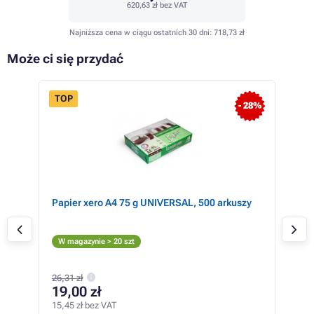
620,63 zł
bez VAT
Najniższa cena w ciągu ostatnich 30 dni:
718,73 zł
Może ci się przydać
TOP
- 4%
- 28%
Papier xero A4 75 g UNIVERSAL, 500 arkuszy
Can
(cz
Cz
W magazynie > 20 szt
W m
659,
26,31 zł
14
19,00 zł
119,
15,45 zł bez VAT
2,40 