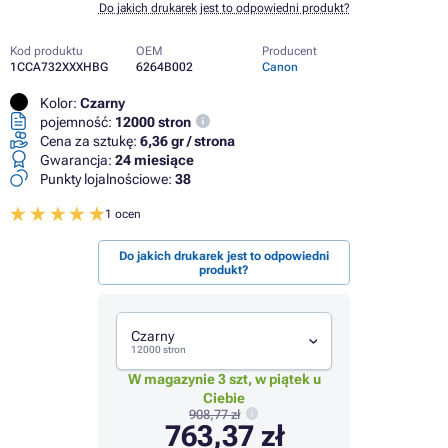
Do jakich drukarek jest to odpowiedni produkt?
Kod produktu
OEM
Producent
1CCA732XXXHBG
6264B002
Canon
Kolor:
Czarny
pojemność:
12000 stron
Cena za sztukę:
6,36 gr / strona
Gwarancja:
24 miesiące
Punkty lojalnościowe:
38
1 ocen
Do jakich drukarek jest to odpowiedni
produkt?
Czarny
12000 stron
W magazynie 3 szt, w piątek u
Ciebie
908,77 zł
763,37 zł