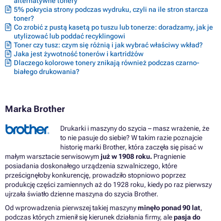
alternatywne tonery
5% pokrycia strony podczas wydruku, czyli na ile stron starcza
toner?
Co zrobić z pustą kasetą po tuszu lub tonerze: doradzamy, jak je
utylizować lub poddać recyklingowi
Toner czy tusz: czym się różnią i jak wybrać właściwy wkład?
Jaka jest żywotność tonerów i kartridżów
Dlaczego kolorowe tonery znikają również podczas czarno-
białego drukowania?
Marka Brother
Drukarki i maszyny do szycia – masz wrażenie, że
to nie pasuje do siebie? W takim razie poznajcie
historię marki Brother, która zaczęła się pisać w
małym warsztacie serwisowym
już w 1908 roku.
Pragnienie
posiadania doskonałego urządzenia szwalniczego, które
prześcignęłoby konkurencję, prowadziło stopniowo poprzez
produkcję części zamiennych aż do 1928 roku, kiedy po raz pierwszy
ujrzała światło dzienne maszyna do szycia Brother.
Od wprowadzenia pierwszej takiej maszyny
minęło ponad 90 lat
,
podczas których zmienił się kierunek działania firmy, ale
pasja do