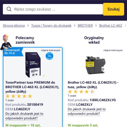
Szukaj
Menu
Strona główna
Tusze i Tonery do drukarek
BROTHER
Brother LC-462
Polecamy
Oryginalny
zamiennik
wkład
Zaoszczędź
zdjęcie ilustracyjne
zdjęcie ilustracyjne
30,19 zł
TonerPartner tusz PREMIUM do
Brother LC-462-XL (LC462XLY) -
BROTHER LC-462-XL (LC462XLY),
tusz, yellow (żółty)
yellow (żółty)
7 ocen
Kod produktu:
1IBRLC462XLYG
1 ocen
Kod produktu:
20100419
OEM:
LC462XLY
OEM:
LC462XLY
Do jakich drukarek jest to
Do jakich drukarek jest to
odpowiedni produkt?
odpowiedni produkt?
W magazynie > 10 szt,
W magazynie 3 szt,