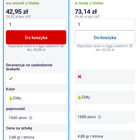
we wtorek u Ciebie
w środę u Ciebie
42,95 zł
73,14 zł
34,92 zł
bez VAT
59,46 zł
bez VAT
Do koszyka
Do koszyka
Najniższa cena w ciągu ostatnich 30
Najniższa cena w ciągu ostatnich 30
dni:
40,89 zł
dni:
62,34 zł
Gwarancja na uszkodzenie
drukarki
Kolor
Żółty
Żółty
pojemność
1500 stron
1500 stron
Cena za sztukę
4,88 gr / strona
2,86 gr / strona