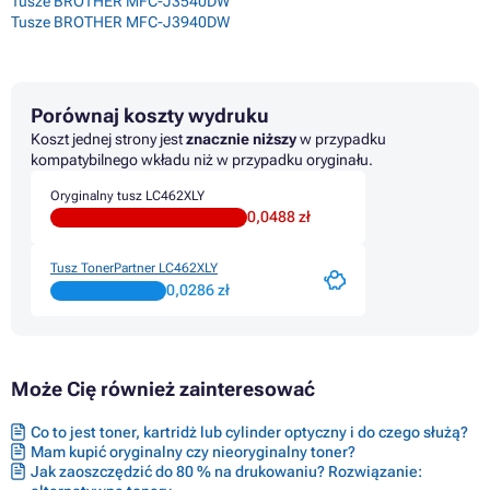
Tusze BROTHER MFC-J3540DW
Tusze BROTHER MFC-J3940DW
Porównaj koszty wydruku
Koszt jednej strony jest
znacznie niższy
w przypadku
kompatybilnego wkładu niż w przypadku oryginału.
Oryginalny tusz LC462XLY
0,0488 zł
Tusz TonerPartner LC462XLY
0,0286 zł
Może Cię również zainteresować
Co to jest toner, kartridż lub cylinder optyczny i do czego służą?
Mam kupić oryginalny czy nieoryginalny toner?
Jak zaoszczędzić do 80 % na drukowaniu? Rozwiązanie: