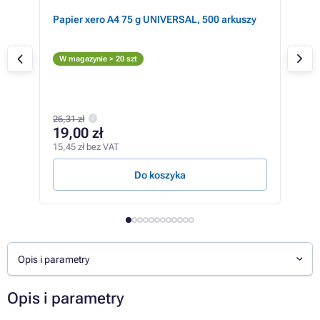
LC-
Papier xero A4 75 g UNIVERSAL, 500 arkuszy
Bro
(cz
Cz
W magazynie > 20 szt
W m
26,31 zł
11
19,00 zł
96,5
15,45 zł bez VAT
3,96 
Do koszyka
Opis i parametry
Opis i parametry