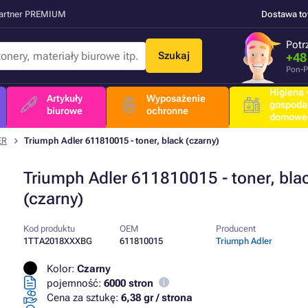
Partner PREMIUM
Dostawa t
Potr
Szukaj
+48
Pon-P
Higiena +
Artykuły
Wyposażenie
gospoda
biurowe
ochronne
domowe
ER
Triumph Adler 611810015 - toner, black (czarny)
Triumph Adler 611810015 - toner, bla
(czarny)
Kod produktu
OEM
Producent
1TTA2018XXXBG
611810015
Triumph Adler
Kolor:
Czarny
pojemność:
6000 stron
Cena za sztukę:
6,38 gr / strona