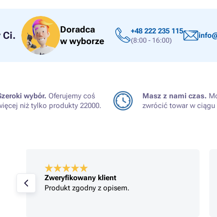
Doradca
+48 222 235 115
Ci.
info@
w wyborze
(8:00 - 16:00)
Szeroki wybór.
Oferujemy coś
Masz z nami czas.
Mo
więcej niż tylko produkty 22000.
zwrócić towar w ciągu 
Zweryfikowany klient
Produkt zgodny z opisem.