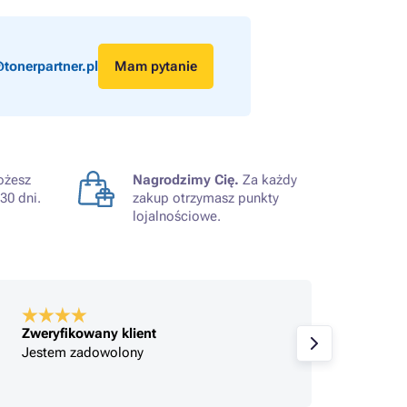
tonerpartner.pl
Mam pytanie
żesz
Nagrodzimy Cię.
Za każdy
30 dni.
zakup otrzymasz punkty
lojalnościowe.
Zweryfikowany klient
Zweryfik
Jestem zadowolony
Polecam.
spakowa