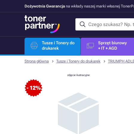
Dożywotnia Gwarancja
na wkłady naszej marki własnej Toner
Tusze i Tonery do
Sprzęt biurowy
drukarek
+ IT + AGD
Strona główna
Tusze i Tonery do drukarek
TRIUMPH ADL
zdjęcie ilustracyjne
- 12%