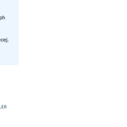
mph
cej.
LER