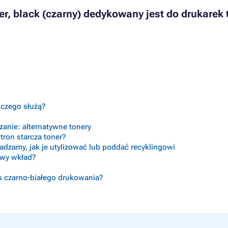
er, black (czarny) dedykowany jest do drukarek 
o czego służą?
anie: alternatywne tonery
tron starcza toner?
radzamy, jak je utylizować lub poddać recyklingowi
ciwy wkład?
s czarno-białego drukowania?