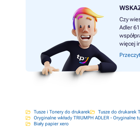
WSKA
Czy wies
Adler 61
współpra
więcej i
Przeczyt
Tusze i Tonery do drukarek
Tusze do drukarek
Oryginalne wkłady TRIUMPH ADLER - Oryginalne t
Biały papier xero