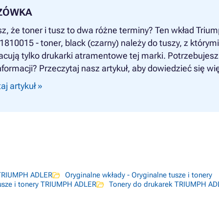
ZÓWKA
z, że toner i tusz to dwa różne terminy? Ten wkład Triu
1810015 - toner, black (czarny) należy do tuszy, z którymi
cują tylko drukarki atramentowe tej marki. Potrzebujesz
nformacji? Przeczytaj nasz artykuł, aby dowiedzieć się wię
aj artykuł »
 TRIUMPH ADLER
Oryginalne wkłady - Oryginalne tusze i tonery
usze i tonery TRIUMPH ADLER
Tonery do drukarek TRIUMPH AD