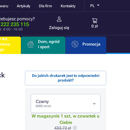
PL
owaru
Artykuły
Dla firm
Kontakty
zebujesz pomocy?
 222 235 115
0 zł
Zaloguj się
t: 8:00 - 16:00
 Art.
Dom, ogród
rstwa
Promocja
i sport
go
ck
Do jakich drukarek jest to odpowiedni
produkt?
Czarny
6000 stron
W magazynie 1 szt, w czwartek u
Ciebie
433,72 zł