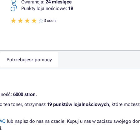
Gwarancja:
24 miesiące
Punkty lojalnościowe:
19
3 ocen
Potrzebujesz pomocy
mność:
6000 stron
.
c ten toner, otrzymasz
19 punktów lojalnościowych
, które możesz
AQ
lub napisz do nas na czacie. Kupuj u nas w zaciszu swojego do
i.