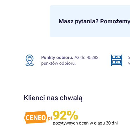
Masz pytania?
Pomożemy 
Punkty odbioru.
Aż do 45282
punktów odbioru.
Klienci nas chwalą
Zweryfikowany klient
92%
obrze
Tonery OK!
pozytywnych ocen w ciągu 30 dni