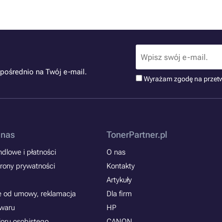
pośrednio na Twój e-mail.
Wyrażam zgodę na przet
 nas
TonerPartner.pl
dlowe i płatności
O nas
rony prywatności
Kontakty
Artykuły
e od umowy, reklamacja
Dla firm
owaru
HP
ioru osobistego
CANON