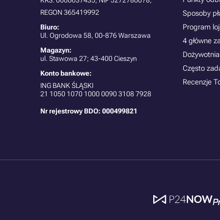
KRS: 0000637435, NIP 5272780078,
REGON 365419992
Sposoby pł
Program lo
Biuro:
Ul. Ogrodowa 58, 00-876 Warszawa
4 główne z
Magazyn:
Dożywotnia
ul. Stawowa 27; 43-400 Cieszyn
Często zad
Konto bankowe:
Recenzje T
ING BANK ŚLĄSKI
21
1050 1070 1000 0090 3108 7928
Nr rejestrowy BDO: 000499821