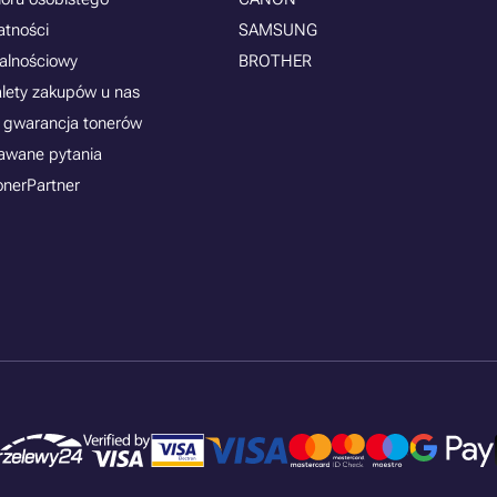
atności
SAMSUNG
jalnościowy
BROTHER
alety zakupów u nas
 gwarancja tonerów
awane pytania
onerPartner