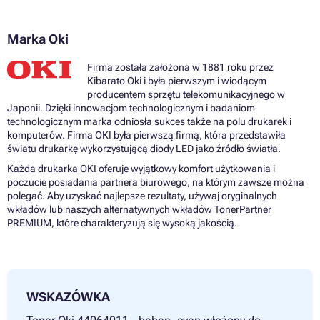
Tonery OKI MC851CDTN
Tonery OKI MC851CDXN
Marka Oki
Tonery OKI MC851DN
Tonery OKI MC851DN PLUS
Tonery OKI MC860
Firma została założona w 1881 roku przez
Tonery OKI MC860CDTN
Kibarato Oki i była pierwszym i wiodącym
Tonery OKI MC860CDXN
producentem sprzętu telekomunikacyjnego w
Tonery OKI MC860DN
Japonii. Dzięki innowacjom technologicznym i badaniom
Tonery OKI MC861
technologicznym marka odniosła sukces także na polu drukarek i
Tonery OKI MC861CDTN
komputerów. Firma OKI była pierwszą firmą, która przedstawiła
Tonery OKI MC861CDTN PLUS
światu drukarkę wykorzystującą diody LED jako źródło światła.
Tonery OKI MC861CDXN
Każda drukarka OKI oferuje wyjątkowy komfort użytkowania i
Tonery OKI MC861CDXN PLUS
poczucie posiadania partnera biurowego, na którym zawsze można
Tonery OKI MC861DN
polegać. Aby uzyskać najlepsze rezultaty, używaj oryginalnych
Tonery OKI MC861DN PLUS
wkładów lub naszych alternatywnych wkładów TonerPartner
Tonery OKI MC862CDTN
PREMIUM, które charakteryzują się wysoką jakością.
Tonery OKI MC862CDXN
Tonery OKI MC862DN
WSKAZÓWKA