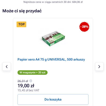
Najniższa cena w ciągu ostatnich 30 dni:
684,06 zł
Może ci się przydać
TOP
 35%
- 28%
)
Papier xero A4 75 g UNIVERSAL, 500 arkuszy
Oki 
Żó
W m
W magazynie > 20 szt
1 26
26,31 zł
1 
19,00 zł
819,
15,45 zł bez VAT
14,40
Do koszyka