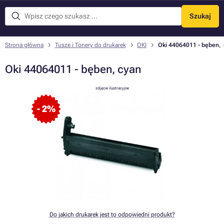
Szukaj
Menu
Strona główna
Tusze i Tonery do drukarek
OKI
Oki 44064011 - bęben, 
Oki 44064011 - bęben, cyan
zdjęcie ilustracyjne
- 2%
Do jakich drukarek jest to odpowiedni produkt?