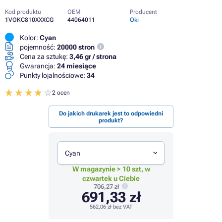
Kod produktu
OEM
Producent
1VOKC810XXXCG
44064011
Oki
Kolor:
Cyan
pojemność:
20000 stron
Cena za sztukę:
3,46 gr / strona
Gwarancja:
24 miesiące
Punkty lojalnościowe:
34
2 ocen
Do jakich drukarek jest to odpowiedni
produkt?
Cyan
W magazynie > 10 szt, w
czwartek u Ciebie
706,27 zł
691,33 zł
562,06 zł
bez VAT