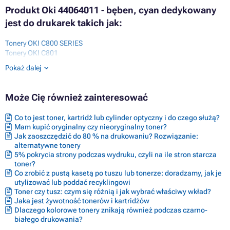
Produkt Oki 44064011 - bęben, cyan dedykowany
jest do drukarek takich jak:
Tonery OKI C800 SERIES
Tonery OKI C801
Tonery OKI C801DN
Pokaż dalej
Tonery OKI C801N
Tonery OKI C810
Tonery OKI C810CDTN
Może Cię również zainteresować
Tonery OKI C810DN
Tonery OKI C810N
Co to jest toner, kartridż lub cylinder optyczny i do czego służą?
Tonery OKI C821
Mam kupić oryginalny czy nieoryginalny toner?
Tonery OKI C821 SERIES
Jak zaoszczędzić do 80 % na drukowaniu? Rozwiązanie:
Tonery OKI C821DN
alternatywne tonery
Tonery OKI C821N
5% pokrycia strony podczas wydruku, czyli na ile stron starcza
Tonery OKI C830
toner?
Tonery OKI C830 SERIES
Co zrobić z pustą kasetą po tuszu lub tonerze: doradzamy, jak je
Tonery OKI C830CDTN
utylizować lub poddać recyklingowi
Tonery OKI C830DN
Toner czy tusz: czym się różnią i jak wybrać właściwy wkład?
Tonery OKI C830DTN
Jaka jest żywotność tonerów i kartridżów
Tonery OKI C830N
Dlaczego kolorowe tonery znikają również podczas czarno-
Tonery OKI CX2633
białego drukowania?
Tonery OKI MC851