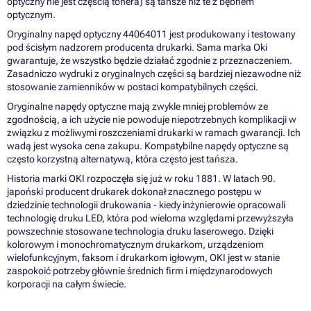
optyczny nie jest częścią tonera) są tańsze niż te z bębnem
optycznym.
Oryginalny napęd optyczny 44064011 jest produkowany i testowany
pod ścisłym nadzorem producenta drukarki. Sama marka Oki
gwarantuje, że wszystko będzie działać zgodnie z przeznaczeniem.
Zasadniczo wydruki z oryginalnych części są bardziej niezawodne niż
stosowanie zamienników w postaci kompatybilnych części.
Oryginalne napędy optyczne mają zwykle mniej problemów ze
zgodnością, a ich użycie nie powoduje niepotrzebnych komplikacji w
związku z możliwymi roszczeniami drukarki w ramach gwarancji. Ich
wadą jest wysoka cena zakupu. Kompatybilne napędy optyczne są
często korzystną alternatywą, która często jest tańsza.
Historia marki OKI rozpoczęła się już w roku 1881. W latach 90.
japoński producent drukarek dokonał znacznego postępu w
dziedzinie technologii drukowania - kiedy inżynierowie opracowali
technologię druku LED, która pod wieloma względami przewyższyła
powszechnie stosowane technologia druku laserowego. Dzięki
kolorowym i monochromatycznym drukarkom, urządzeniom
wielofunkcyjnym, faksom i drukarkom igłowym, OKI jest w stanie
zaspokoić potrzeby głównie średnich firm i międzynarodowych
korporacji na całym świecie.