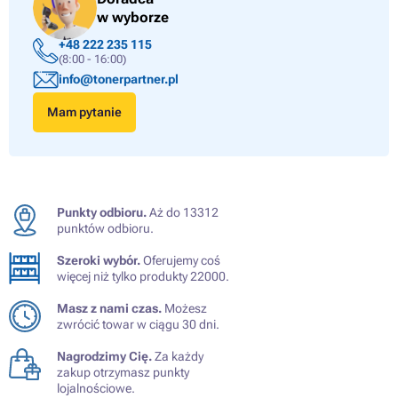
w wyborze
+48 222 235 115
(8:00 - 16:00)
info@tonerpartner.pl
Mam pytanie
Punkty odbioru.
Aż do 13312
punktów odbioru.
Szeroki wybór.
Oferujemy coś
więcej niż tylko produkty 22000.
Masz z nami czas.
Możesz
zwrócić towar w ciągu 30 dni.
Nagrodzimy Cię.
Za każdy
zakup otrzymasz punkty
lojalnościowe.