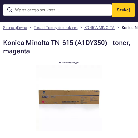
Szukaj
Menu
Strona główna
Tusze i Tonery do drukarek
KONICA MINOLTA
Konica Mi
Konica Minolta TN-615 (A1DY350) - toner,
magenta
zdjęcie ilustracyjne