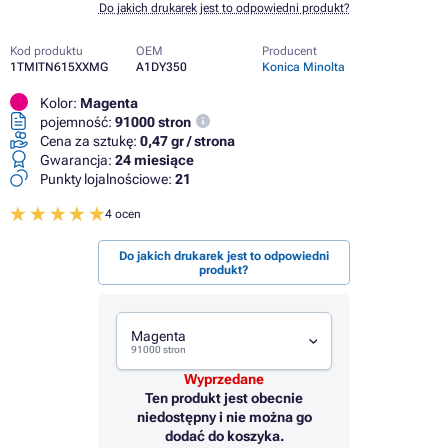
Do jakich drukarek jest to odpowiedni produkt?
Kod produktu
OEM
Producent
1TMITN615XXMG
A1DY350
Konica Minolta
Kolor:
Magenta
pojemność:
91000 stron
Cena za sztukę:
0,47 gr / strona
Gwarancja:
24 miesiące
Punkty lojalnościowe:
21
4 ocen
Do jakich drukarek jest to odpowiedni
produkt?
Magenta
91000 stron
Wyprzedane
Ten produkt jest obecnie
niedostępny i nie można go
dodać do koszyka.