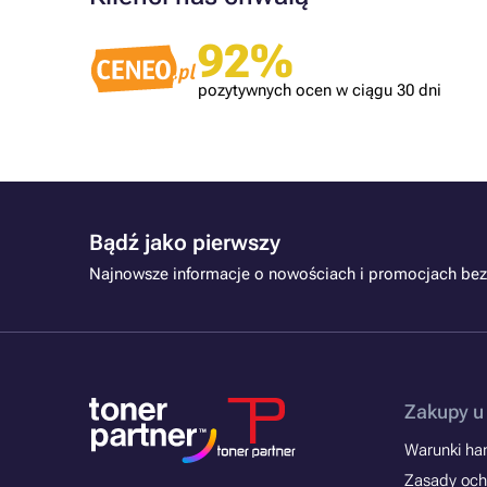
Zweryfikowany klient
92%
 dobrze
Tonery OK!
pozytywnych ocen w ciągu 30 dni
Bądź jako pierwszy
Najnowsze informacje o nowościach i promocjach bez
Zakupy u
Warunki han
Zasady och