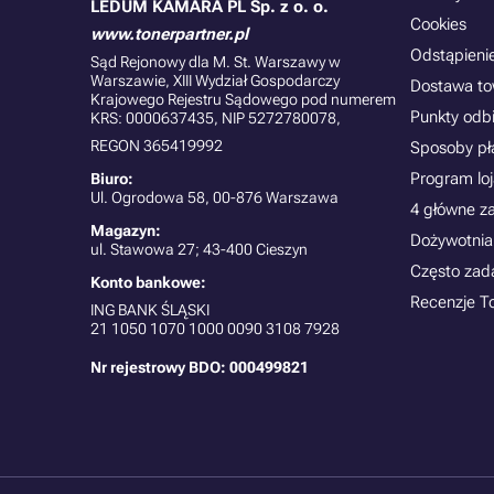
LEDUM KAMARA PL Sp. z o. o.
Cookies
www.tonerpartner.pl
Odstąpieni
Sąd Rejonowy dla M. St. Warszawy w
Warszawie, XIII Wydział Gospodarczy
Dostawa t
Krajowego Rejestru Sądowego pod numerem
Punkty odb
KRS: 0000637435, NIP 5272780078,
REGON 365419992
Sposoby pł
Program lo
Biuro:
Ul. Ogrodowa 58, 00-876 Warszawa
4 główne z
Magazyn:
Dożywotnia
ul. Stawowa 27; 43-400 Cieszyn
Często zad
Konto bankowe:
Recenzje T
ING BANK ŚLĄSKI
21
1050 1070 1000 0090 3108 7928
Nr rejestrowy BDO: 000499821