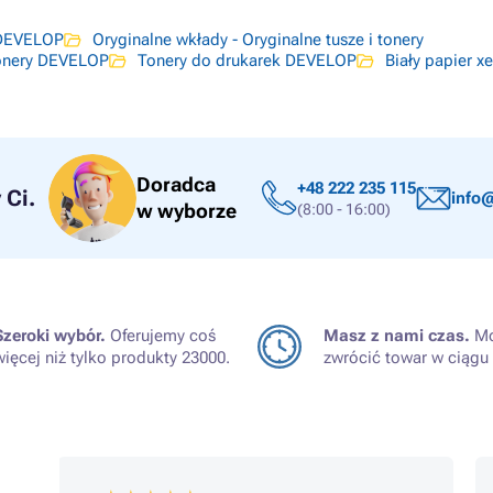
 DEVELOP
Oryginalne wkłady - Oryginalne tusze i tonery
tonery DEVELOP
Tonery do drukarek DEVELOP
Biały papier x
Doradca
+48 222 235 115
Ci.
info@
w wyborze
(8:00 - 16:00)
Szeroki wybór.
Oferujemy coś
Masz z nami czas.
Mo
więcej niż tylko produkty 23000.
zwrócić towar w ciągu 