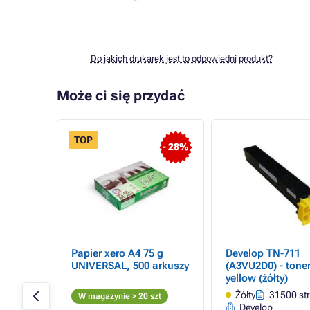
Do jakich drukarek jest to odpowiedni produkt?
Może ci się przydać
TOP
- 21%
- 28%
Papier xero A4 75 g
Develop TN-711
, black
UNIVERSAL, 500 arkuszy
(A3VU2D0) - toner
yellow (żółty)
stron
Żółty
31500 st
W magazynie > 20 szt
Develop