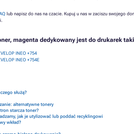
AQ
lub napisz do nas na czacie. Kupuj u nas w zaciszu swojego do
i.
ner, magenta dedykowany jest do drukarek taki
EVELOP INEO +754
EVELOP INEO +754E
o czego służą?
anie: alternatywne tonery
tron starcza toner?
radzamy, jak je utylizować lub poddać recyklingowi
ciwy wkład?