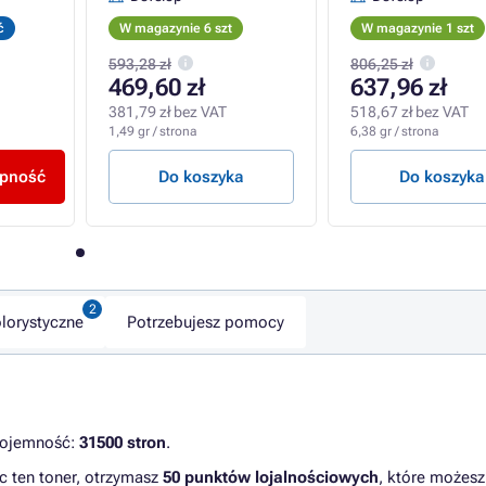
ć
W magazynie 6 szt
W magazynie 1 szt
593,28 zł
806,25 zł
469,60 zł
637,96 zł
381,79 zł bez VAT
518,67 zł bez VAT
1,49 gr / strona
6,38 gr / strona
ępność
Do koszyka
Do koszyka
lorystyczne
Potrzebujesz pomocy
Pojemność:
31500 stron
.
c ten toner, otrzymasz
50 punktów lojalnościowych
, które możesz