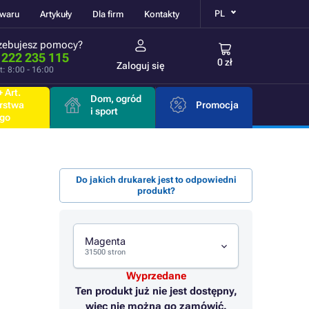
PL
owaru
Artykuły
Dla firm
Kontakty
zebujesz pomocy?
 222 235 115
0 zł
Zaloguj się
t: 8:00 - 16:00
 Art.
Dom, ogród
rstwa
Promocja
i sport
go
Do jakich drukarek jest to odpowiedni
produkt?
Magenta
31500 stron
Wyprzedane
Ten produkt już nie jest dostępny,
więc nie można go zamówić.