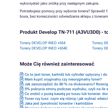
wykorzystać jako zniżkę przy następnym zakupie.
Potrzebujesz pomocy przy wyborze tonera? Sprawdź
F
biura, bez konieczności odwiedzania sklepu z toneram
Produkt Develop TN-711 (A3VU3D0) - to
Tonery DEVELOP INEO +654
Tonery D
Tonery DEVELOP INEO +654E
Tonery D
Może Cię również zainteresować
Co to jest toner, kartridż lub cylinder optyczny i d
Mam kupić oryginalny czy nieoryginalny toner?
Jak zaoszczędzić do 80 % na drukowaniu? Rozwiąz
5% pokrycia strony podczas wydruku, czyli na ile s
Co zrobić z pustą kasetą po tuszu lub tonerze: do
Toner czy tusz: czym się różnią i jak wybrać właś
Jaka jest żywotność tonerów i kartridżów