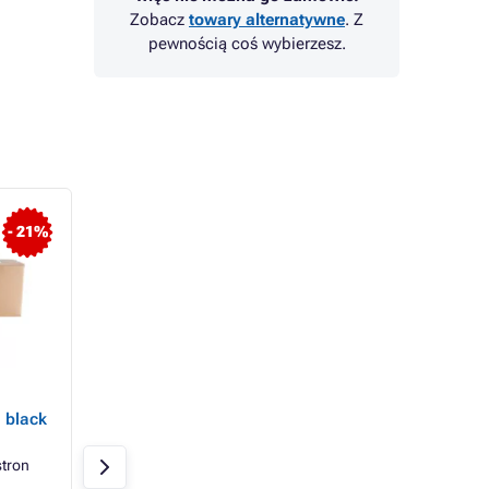
Zobacz
towary alternatywne
. Z
pewnością coś wybierzesz.
TOP
- 21%
- 28%
Papier xero A4 75 g
Develop TN-711
, black
UNIVERSAL, 500 arkuszy
(A3VU2D0) - toner,
yellow (żółty)
tron
Żółty
31500 str
W magazynie > 20 szt
Develop