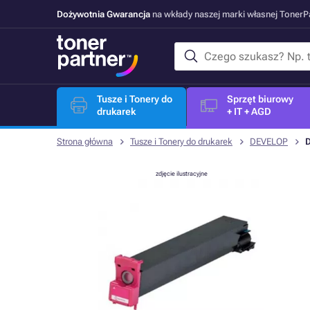
Dożywotnia Gwarancja
na wkłady naszej marki własnej Toner
Tusze i Tonery do
Sprzęt biurowy
drukarek
+ IT + AGD
Strona główna
Tusze i Tonery do drukarek
DEVELOP
D
zdjęcie ilustracyjne