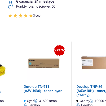
Gwarancja:
24 miesiące
Punkty lojalnościowe:
50
3 ocen
- 21%
Develop TN-711
Develop TNP-36
,
(A3VU4D0) - toner, cyan
(A63V10H) - toner
(czarny)
ron
Cyan
31500 stron
Czarny
10000 s
Develop
Develop