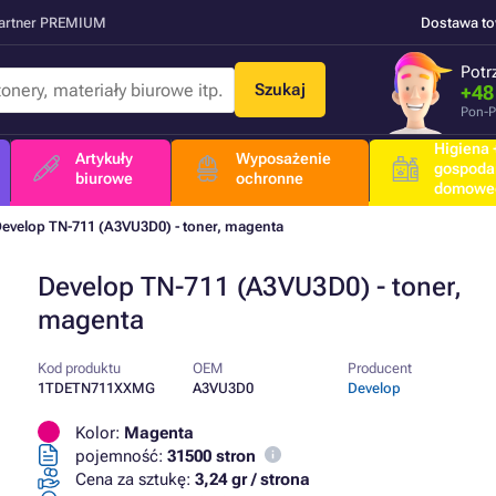
Partner PREMIUM
Dostawa t
Potr
Szukaj
+48
Pon-P
Higiena +
Artykuły
Wyposażenie
gospoda
biurowe
ochronne
domowe
evelop TN-711 (A3VU3D0) - toner, magenta
Develop TN-711 (A3VU3D0) - toner,
magenta
Kod produktu
OEM
Producent
1TDETN711XXMG
A3VU3D0
Develop
Kolor:
Magenta
pojemność:
31500 stron
Cena za sztukę:
3,24 gr / strona