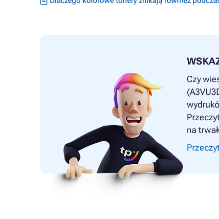
Dlaczego kolorowe tonery znikają również podcza
WSKA
Czy wie
(A3VU3D0
wydrukó
Przeczyt
na trwał
Przeczyt