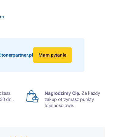
ero
tonerpartner.pl
Mam pytanie
żesz
Nagrodzimy Cię.
Za każdy
30 dni.
zakup otrzymasz punkty
lojalnościowe.