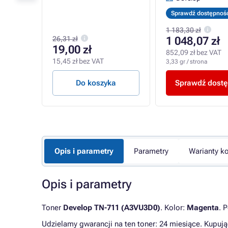
Sprawdź dostępnoś
1 183,30 zł
26,31 zł
1 048,07 zł
19,00 zł
852,09 zł bez VAT
15,45 zł bez VAT
3,33 gr / strona
a
Do koszyka
Sprawdź dost
Opis i parametry
Parametry
Warianty ko
Opis i parametry
Toner
Develop TN-711 (A3VU3D0)
. Kolor:
Magenta
. 
Udzielamy gwarancji na ten toner: 24 miesiące. Kupują