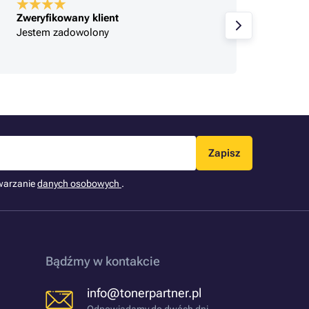
Zweryfikowany klient
Zweryf
Jestem zadowolony
Poleca
spako
Zapisz
warzanie
danych osobowych
.
Bądźmy w kontakcie
info@tonerpartner.pl