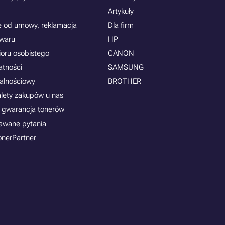
Artykuły
e od umowy, reklamacja
Dla firm
owaru
HP
ioru osobistego
CANON
atności
SAMSUNG
jalnościowy
BROTHER
alety zakupów u nas
 gwarancja tonerów
awane pytania
onerPartner