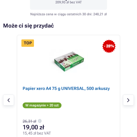
209,93 zł
bez VAT
Najniższa cena w ciągu ostatnich 30 dni:
248,21 zł
Może ci się przydać
TOP
 63%
- 28%
Papier xero A4 75 g UNIVERSAL, 500 arkuszy
Dev
(żół
Żó
W magazynie > 20 szt
Sp
315,
26,31 zł
28
19,00 zł
228,
15,45 zł bez VAT
2,34 