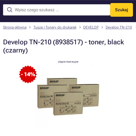
Szukaj
Menu
Strona główna
Tusze i Tonery do drukarek
DEVELOP
Develop TN-210
Develop TN-210 (8938517) - toner, black
(czarny)
zdjęcie ilustracyjne
- 14%