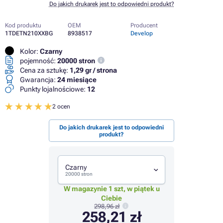
Do jakich drukarek jest to odpowiedni produkt?
Kod produktu
OEM
Producent
1TDETN210XXBG
8938517
Develop
Kolor:
Czarny
pojemność:
20000 stron
Cena za sztukę:
1,29 gr / strona
Gwarancja:
24 miesiące
Punkty lojalnościowe:
12
2 ocen
Do jakich drukarek jest to odpowiedni
produkt?
Czarny
20000 stron
W magazynie 1 szt, w piątek u
Ciebie
298,96 zł
258,21 zł