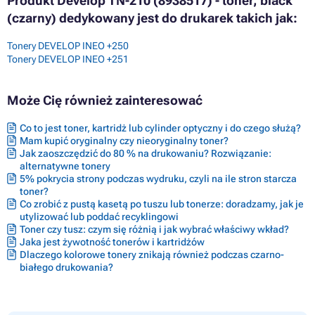
Produkt Develop TN-210 (8938517) - toner, black
(czarny) dedykowany jest do drukarek takich jak:
Tonery DEVELOP INEO +250
Tonery DEVELOP INEO +251
Może Cię również zainteresować
Co to jest toner, kartridż lub cylinder optyczny i do czego służą?
Mam kupić oryginalny czy nieoryginalny toner?
Jak zaoszczędzić do 80 % na drukowaniu? Rozwiązanie:
alternatywne tonery
5% pokrycia strony podczas wydruku, czyli na ile stron starcza
toner?
Co zrobić z pustą kasetą po tuszu lub tonerze: doradzamy, jak je
utylizować lub poddać recyklingowi
Toner czy tusz: czym się różnią i jak wybrać właściwy wkład?
Jaka jest żywotność tonerów i kartridżów
Dlaczego kolorowe tonery znikają również podczas czarno-
białego drukowania?